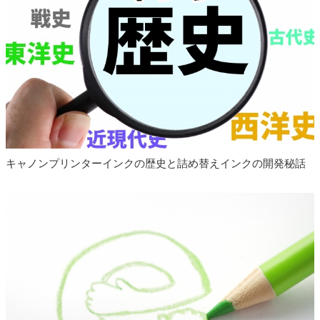
2023.10.19
請求書兼納品書にインボイス制度対応の適格事
業者番号が記載されるようになりました
2023.09.20
キヤノン リサイクルインク(一部) メール便発送
に変更になりました。
2023.09.12
互換インクカートリッジ全品 お求めやすい価格
に改訂しました
キャノンプリンターインクの歴史と詰め替えインクの開発秘話
2023.08.23
ブラザー LC411-4PK 互換インク 発売開始しま
した
2023.08.15
互換インクボトル全品 お求めやすい価格に改訂
しました
2023.06.05
キヤノン リサイクルインク 価格改定しました
2023.03.31
領収書にインボイス制度対応の適格事業者番号
が記載されるようになりました