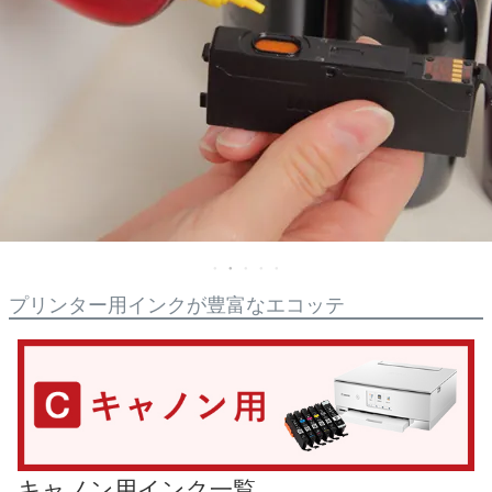
詰め替えインク
互換インクボトル
互換インクカートリッジ
再生インクカートリッジ
記事を探す
お客様の声
お店の紹介
ご利用ガイド
プリンター用インクが豊富なエコッテ
よくある質問
お問い合わせ
会員専用商品
説明書ダウンロード
キャノン用インク一覧