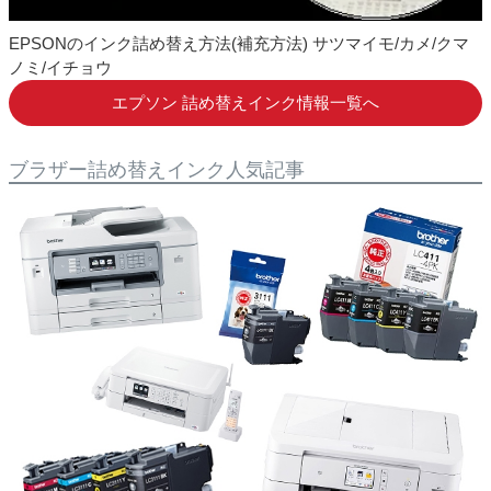
2020.03.30
キャノン BCI-380 BCI-381 詰め替え方法が変わ
りました
EPSONのインク詰め替え方法(補充方法) サツマイモ/カメ/クマ
ノミ/イチョウ
2020.03.18
ブラザー LC3129 詰め替えインク 発売開始しま
エプソン 詰め替えインク情報一覧へ
した
2020.03.18
ブラザー LC3119 LC3117 詰め替えインク 発売
ブラザー詰め替えインク人気記事
開始しました
2020.03.18
ブラザー LC3111 詰め替えインク 発売開始しま
した
2019.12.25
エプソン MUG（マグカップ）互換インク 発売
開始しました
2019.09.20
キャノン BC-360 BC-361 詰め替えインク 発売
開始しました
2019.08.16
エプソン SAT（サツマイモ）詰め替えインク 発
売開始しました