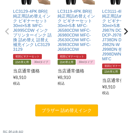
LC3129-4PK BR社
LC3119-4PK BR社
LC3111-4PK B
純正用詰め替えイン
純正用詰め替えイン
純正用詰め替え
ク ビギナーセット
ク ビギナーセット
ク ビギナーセッ
30ml×5本 MFC-
30ml×5本 MFC-
30ml×5本 DCP-
J6995CDW インク
J6580CDW MFC-
J987N DCP-J57
プリンターインク 詰
J6980CDW MFC-
DCP-J978N MF
換 詰め替え 詰替え
J5630CDW MFC-
J738DN DCP-
補充インク LC3129
J6983CDW MFC-
J982N-W MFC-
3129
J6583CDW
J998DN 他 MFC
J998DWNイン
初回ビギナーセット
初回ビギナーセット
MFC
詰め替え用
30mlタイプ
詰め替え用
30mlタイプ
初回ビギナーセット
当店通常価格
当店通常価格
詰め替え用
30ml
¥
8,910
¥
8,910
当店通常価格
税込
税込
¥
8,910
税込
ブラザー 詰め替えインク
新着情報