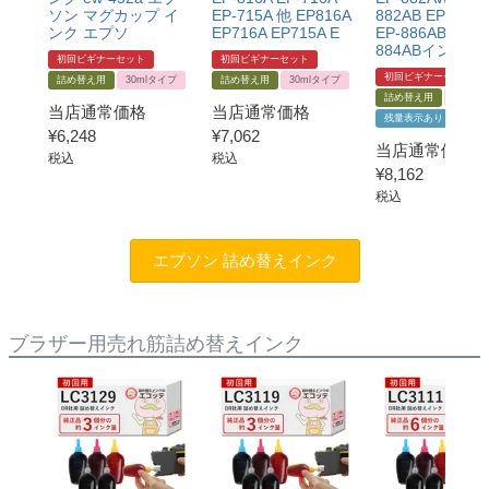
ソン マグカップ イ
EP-715A 他 EP816A
882AB EP-882A
ンク エプソ
EP716A EP715A E
EP-886AB 他 EP
884ABインク
初回ビギナーセット
初回ビギナーセット
初回ビギナーセット
詰め替え用
30mlタイプ
詰め替え用
30mlタイプ
詰め替え用
30ml
当店通常価格
当店通常価格
残量表示あり
¥
6,248
¥
7,062
当店通常価格
税込
税込
¥
8,162
税込
エプソン 詰め替えインク
ブラザー用売れ筋詰め替えインク