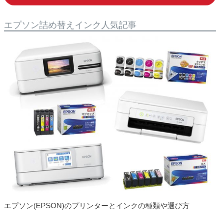
2022.10.11
キャノン XKI-N20 XKI-N21 5色対応 詰め替えイ
ンク 発売開始しました
エプソン詰め替えインク人気記事
2022.10.07
キャノン XKI-N10 XKI-N11 詰め替えインク 発売
開始しました
2022.09.01
コンビニ＆郵便振替(後払い)・銀行振込(後払い)
は、NP後払いへ統合となりました
2022.08.26
キャノン BCI-19 互換インク 発売開始しました
2022.08.26
キャノン BCI-19 詰め替えインク 発売開始しま
した
2022.08.15
エプソン IP01 互換インク 発売開始しました
2022.04.28
キャノン BC-365 BC-366 詰め替えインク 発売
開始しました
エプソン(EPSON)のプリンターとインクの種類や選び方
2022.01.21
キャノン BCI-330 BCI-331 互換インク 発売開始