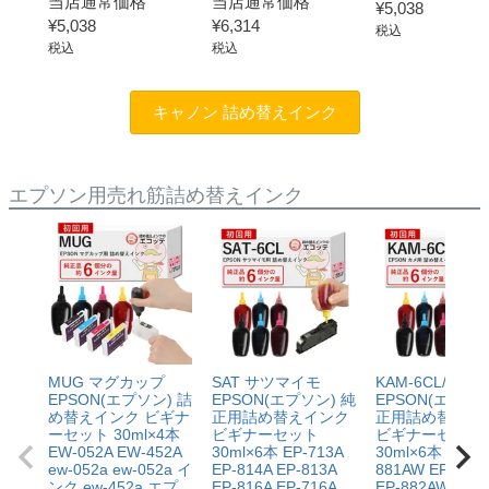
当店通常価格
当店通常価格
¥
5,038
¥
5,038
¥
6,314
税込
税込
税込
キャノン 詰め替えインク
エプソン用売れ筋詰め替えインク
MUG マグカップ
SAT サツマイモ
KAM-6CL/KAM
EPSON(エプソン) 詰
EPSON(エプソン) 純
EPSON(エプソン
め替えインク ビギナ
正用詰め替えインク
正用詰め替えイ
ーセット 30ml×4本
ビギナーセット
ビギナーセット
EW-052A EW-452A
30ml×6本 EP-713A
30ml×6本 EP-
ew-052a ew-052a イ
EP-814A EP-813A
881AW EP-883
ンク ew-452a エプ
EP-816A EP-716A
EP-882AW EP-