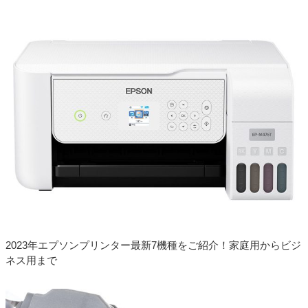
しました
2021.12.27
キャノン BCI-300 BCI-301 互換インク 発売開始
しました
2021.12.13
ブラザー LC3139-4PK 互換インク 発売開始しま
した
2021.12.13
ブラザー LC3135-4PK 互換インク 発売開始しま
した
2021.12.13
エプソン IB06（メガネ）互換インク 発売開始し
ました
2021.04.09
エプソン TOB（トビバコ） 互換インクボトル
発売開始しました
2023年エプソンプリンター最新7機種をご紹介！家庭用からビジ
2021.12.13
エプソン IB09（電卓）互換インク 発売開始しま
ネス用まで
した
2021.12.13
エプソン IB10（カード）互換インク 発売開始し