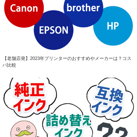
2025.10.09
キャノン XKI-N21+N20 対応プリンター 追加し
ました
2025.10.09
キャノン BC-385 BC-386 対応プリンター 追加
しました
2025.10.07
エプソン IB06（メガネ）詰め替えインク 発売開
【老舗店発】2023年プリンターのおすすめやメーカーは？コス
始しました
パ比較
2025.09.24
キャノン XKI-N20 XKI-N21 互換インクカートリ
ッジ 発売開始しました
2025.09.02
領収書の発行方法が「マイページからの発行」
に変更となりました
2025.08.22
キャノン BC-385 BC-386 詰め替えインク(改良
版) メンテナンスボックス付き 発売開始しました
2025.04.25
エプソン KAK（カキゴオリ） 互換インク 発売