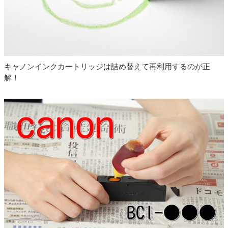
2023.02.20
キャノン 詰め替えインク ビギナーセット 顔料
ブラック2本になりました
2023.01.20
詰め替えインク リピーター用単品販売終了 色が
選べるセット 発売開始しました
キャノンインクカートリッジは詰め替えて再利用するのが正
解！
2023.01.20
互換インク 単品販売終了 色が選べるセット 発
売開始しました
2023.01.20
リコー GC42 互換インク 発売開始しました
2022.12.29
電話サポートを終了しました
2022.11.30
エプソン IB09（電卓）対応プリンター追加しま
した
2022.10.31
キャノン BCI-330 BCI-331 対応プリンター 追加
しました