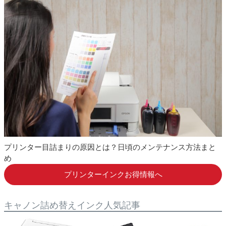
2024.08.28
エプソン MED（メダマヤキ）詰め替えインク
発売開始しました
2024.08.08
ブラザー LC417XL-4PK 互換インク 発売開始し
ました
2024.04.26
エプソン MED（メダマヤキ） 互換インク 発売
開始しました
2024.03.14
キャノン 残量表示対応・大容量リサイクルイン
ク 発売開始しました
プリンター目詰まりの原因とは？日頃のメンテナンス方法まと
2024.02.07
キャノン GI-30 GI-31 メール便対応互換インク
め
ボトル 発売開始しました
プリンターインクお得情報へ
2024.02.06
エプソン OHA（オハジキ） 互換インクボトル
発売開始しました
キャノン詰め替えインク人気記事
2023.11.29
キャノン BC-385 BC-386 詰め替えインク 発売