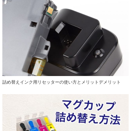
ました
2021.11.16
キャノン BCI-330 BCI-331 詰め替えインク 発売
開始しました
2021.11.16
キャノン BCI-300 BCI-301 詰め替えインク 発売
開始しました
2023.11.21
キャノン GI-36 互換インクボトル 対応プリンタ
ー 追加しました
2021.06.29
リピーター様向け専用ページ 公開しました
詰め替えインク用リセッターの使い方とメリットデメリット
2021.04.09
エプソン IB07（マウス） 互換インク 発売開始
しました
2021.03.10
エプソン TAK（タケトンボ） 対応プリンター 追
加しました
2021.03.03
キャノン GI-31 互換インクボトル 発売開始しま