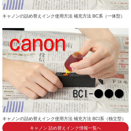
2022.10.31
キャノン XKI-N20 XKI-N21 対応プリンター 追加
しました
キャノンの詰め替えインク使用方法 補充方法 BC系（一体型）
2021.07.28
キャノン GI-36 互換インクボトル 発売開始しま
した
2022.10.31
キャノン GI-31 対応プリンター 追加しました
2022.10.26
キャノン BC-360 BC-361 リサイクルインク 発
売開始しました
2022.10.18
エプソン SAT（サツマイモ） 対応プリンター 追
加しました
2022.10.18
エプソン KAM（カメ） 対応プリンター 追加し
ました
2022.10.11
キャノン XKI-N20 XKI-N21 6色対応 詰め替えイ
キャノンの詰め替えインク使用方法 補充方法 BCI系（独立型）
ンク 発売開始しました
キャノン 詰め替えインク情報一覧へ