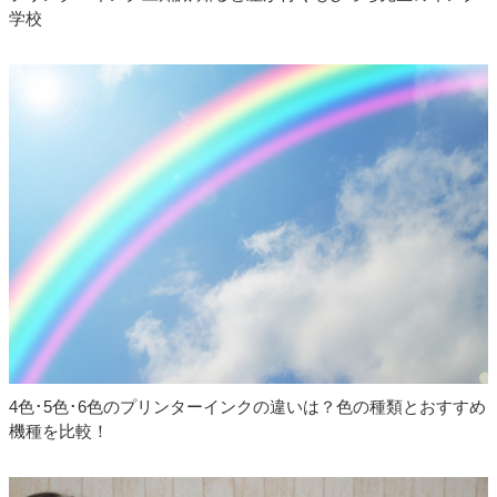
学校
2024.12.20
キャノン BC-385 BC-386 詰め替えインク(改良
版) 発売開始しました
2024.10.22
エプソン KEN＋TAK（ケンダマ・タケトンボ）
互換インクボトル 対応機種追加しました
2024.09.05
キャノン BCI-330 BCI-331 対応プリンター 追加
しました
2024.09.05
キャノン XKI-N20 XKI-N21 対応プリンター 追加
しました
2024.09.05
キャノン GI-31 対応プリンター 追加しました
2024.09.05
キャノン BC-365 BC-366 対応プリンター 追加
しました
4色･5色･6色のプリンターインクの違いは？色の種類とおすすめ
機種を比較！
2024.08.28
キャノン エプソン メンテナンスボックス 発売
開始しました