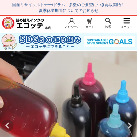
国産リサイクルトナー/ドラム 多数のご要望につき再販開始！
夏季休業期間についてのお知らせ
マイページ
カート
検索
メニュー
本店
新規会員登録
マイページ
トップページ
お気に入り
注文履歴
レビュー履歴
はじめての方へ
商品を探す
初心者用セット
キャノンインク
エプソンインク
ブラザーインク