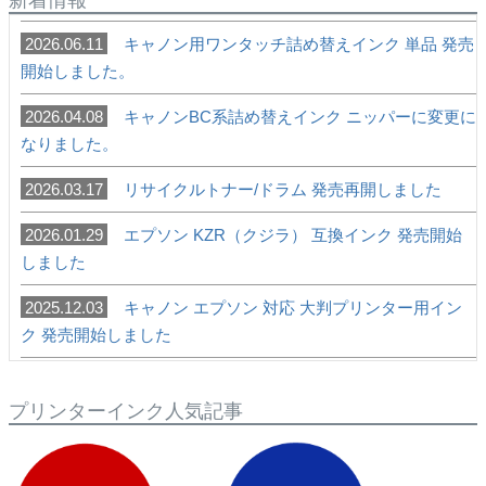
2026.06.11
キャノン用ワンタッチ詰め替えインク 単品 発売
開始しました。
2026.04.08
キャノンBC系詰め替えインク ニッパーに変更に
なりました。
2026.03.17
リサイクルトナー/ドラム 発売再開しました
2026.01.29
エプソン KZR（クジラ） 互換インク 発売開始
しました
2025.12.03
キャノン エプソン 対応 大判プリンター用イン
ク 発売開始しました
2025.10.10
キャノン BC-395 BC-386 詰め替えインク 発売
開始しました
プリンターインク人気記事
2025.10.09
キャノン BCI-330 BCI-331 対応プリンター 追加
しました