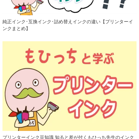
開始しました
2025.04.25
エプソン KNI（カニ） 互換インク 発売開始しま
純正インク･互換インク･詰め替えインクの違い【プリンターイ
した
ンクまとめ】
2025.04.25
エプソン IP11 互換インクパック 単品販売開始
しました
2025.04.25
キャノン GI-31 G3390対応 メンテナンスボック
ス 発売開始しました
2025.04.14
リピーター様専用詰め替えインク 単品 発売開始
しました
2025.03.10
キャノン BCI-19 対応プリンター 追加しました
2025.03.10
キャノン GI-36 対応プリンター 追加しました
2025.02.04
キャノン GI-35 互換インクボトル 発売開始しま
した
プリンターインク豆知識 知ると差が付くもひっち先生のインク