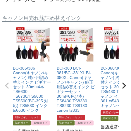
キャノン用売れ筋詰め替えインク
BC-385/386
BCI-380 BCI-
BC-360/361
Canon(キヤノン/キ
381/BCI-381XL BI-
Canon(キヤノン
ャノン) 純正用詰め
380XL Canon(キヤ
ャノン) 純正用
替えインク ビギナー
ノン/キャノン) 純正
替えインク ビギ
セット 30ml×4本
用詰め替えインク ビ
セット 30ml×4
TS6630
ギナーセット
TS5430 TS533
TS6730/TS5630
30ml×6色(7本)
ャノン インク 3
TS5500(BC-395 対
TS8430 TS8330
361 ts5430 イ
応) TS5530 インク
TS8230 TS8130
キャノンインク 
ts6630 インク
canon ts833
初回ビギナーセット
初回ビギナーセット
初回ビギナーセット
詰め替え用
30ml
詰め替え用
30mlタイプ
詰め替え用
30mlタイプ
当店通常価格