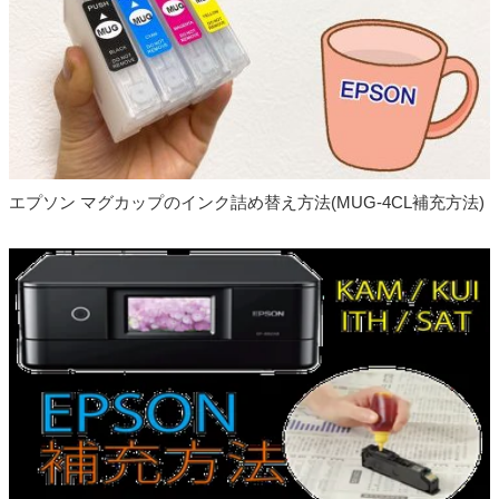
した
2021.01.19
エプソン MUG（マグカップ）詰め替えインク
発売開始しました
2020.11.10
エプソン IT08（えんぴつ削り）互換インクボト
ル 発売開始しました
エプソン マグカップのインク詰め替え方法(MUG-4CL補充方法)
2020.09.25
エプソン SAT（サツマイモ）シリーズ 互換イン
ク 発売開始しました
2020.08.24
キャノン BC-345 BC-346 再生インク 発売開始
しました
2020.06.16
エプソン KEN＋TAK（ケンダマ・タケトンボ)）
互換インクボトル 発売開始しました
2020.03.31
キャノン GI-30 互換インクボトル 発売開始しま
した