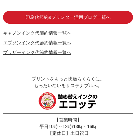
はじめての方へ
お客様の声
お店の紹介
ご利用ガイド
よくある質問
お問い合わせ
会員専用商品
説明書ダウンロード
印刷代節約&プリンター活用ブログ一覧へ
キャノンインク代節約情報一覧へ
エプソンインク代節約情報一覧へ
ブラザーインク代節約情報一覧へ
プリントをもっと快適らくらくに。
もったいないをサステナブルへ。
【営業時間】
平日10時～12時/13時～16時
【定休日】土日祝日