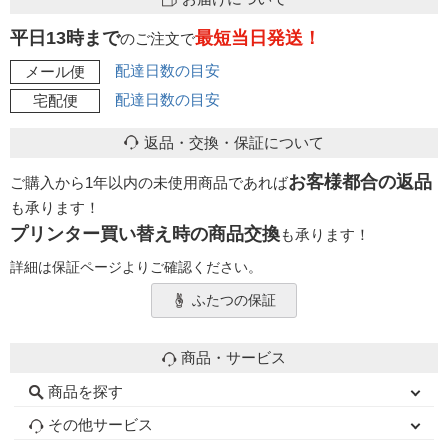
平日13時まで
最短当日発送！
のご注文で
配達日数の目安
メール便
配達日数の目安
宅配便
返品・交換・保証について
お客様都合の返品
ご購入から1年以内の未使用商品であれば
も承ります！
プリンター買い替え時の商品交換
も承ります！
詳細は保証ページよりご確認ください。
ふたつの保証
商品・サービス
商品を探す
初心者用セット
キャノンインク
エプソンインク
ブラザーインク
詰め替えインク
互換インクボトル
互換インクカートリッジ
再生インクカートリッジ
トナーカートリッジ
その他サービス