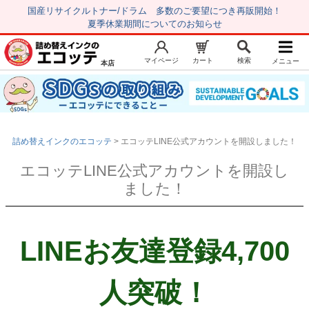
国産リサイクルトナー/ドラム 多数のご要望につき再販開始！
夏季休業期間についてのお知らせ
マイページ
カート
検索
メニュー
本店
新規会員登録
マイページ
トップページ
お気に入り
注文履歴
レビュー履歴
詰め替えインクのエコッテ
エコッテLINE公式アカウントを開設しました！
エコッテLINE公式アカウントを開設し
はじめての方へ
ました！
商品を探す
初心者用セット
LINEお友達登録4,700
キャノンインク
エプソンインク
人突破！
ブラザーインク