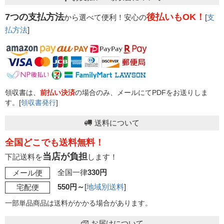
7つの支払方法
後払いもOK！
から選べて便利！安心の
[
支
払方法
]
領収書は、
前払い決済
の場合のみ、メールにてPDFをお送りしま
す。[
領収書発行
]
送料について
全国どこでも送料無料！
当店が負担
下記送料を
します！
全国一律
330円
メール便
550円～
[
地域別送料
]
宅配便
一部単品商品は送料がかかる場合があります。
お届けについて