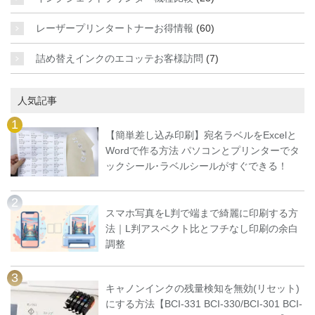
レーザープリンタートナーお得情報
(60)
詰め替えインクのエコッテお客様訪問
(7)
人気記事
【簡単差し込み印刷】宛名ラベルをExcelと
Wordで作る方法 パソコンとプリンターでタ
ックシール･ラベルシールがすぐできる！
スマホ写真をL判で端まで綺麗に印刷する方
法｜L判アスペクト比とフチなし印刷の余白
調整
キャノンインクの残量検知を無効(リセット)
にする方法【BCI-331 BCI-330/BCI-301 BCI-