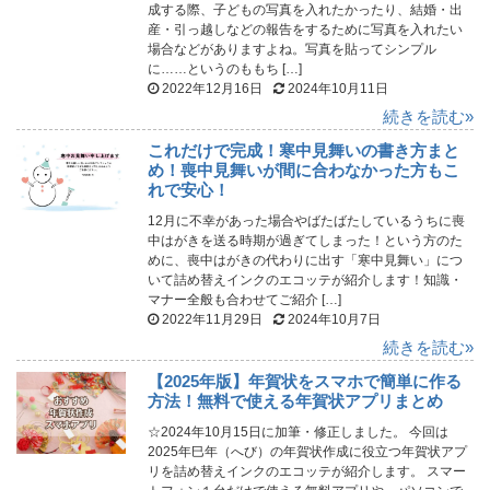
成する際、子どもの写真を入れたかったり、結婚・出
産・引っ越しなどの報告をするために写真を入れたい
場合などがありますよね。写真を貼ってシンプル
に……というのももち […]
2022年12月16日
2024年10月11日
続きを読む»
これだけで完成！寒中見舞いの書き方まと
め！喪中見舞いが間に合わなかった方もこ
れで安心！
12月に不幸があった場合やばたばたしているうちに喪
中はがきを送る時期が過ぎてしまった！という方のた
めに、喪中はがきの代わりに出す「寒中見舞い」につ
いて詰め替えインクのエコッテが紹介します！知識・
マナー全般も合わせてご紹介 […]
2022年11月29日
2024年10月7日
続きを読む»
【2025年版】年賀状をスマホで簡単に作る
方法！無料で使える年賀状アプリまとめ
☆2024年10月15日に加筆・修正しました。 今回は
2025年巳年（へび）の年賀状作成に役立つ年賀状アプ
リを詰め替えインクのエコッテが紹介します。 スマー