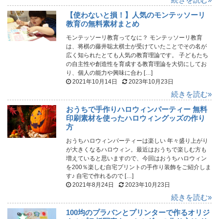
【使わないと損！】人気のモンテッソーリ
教育の無料素材まとめ
モンテッソーリ教育ってなに？ モンテッソーリ教育
は、将棋の藤井聡太棋士が受けていたことでその名が
広く知られたとても人気の教育理論です。 子どもたち
の自主性や創造性を育成する教育理論を大切にしてお
り、個人の能力や興味に合わ […]
2021年10月14日
2023年10月23日
続きを読む»
おうちで手作りハロウィンパーティー 無料
印刷素材を使ったハロウィングッズの作り
方
おうちハロウィンパーティーは楽しい 年々盛り上がり
が大きくなるハロウィン。最近はおうちで楽しむ方も
増えていると思いますので、今回はおうちハロウィン
を200％楽しむ自宅プリントの手作り装飾をご紹介しま
す♪ 自宅で作れるので […]
2021年8月24日
2023年10月23日
続きを読む»
100均のプラバンとプリンターで作るオリジ