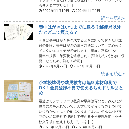
トフォン１台だけで使える無料アプリや、パソコンで
も使えるアプリな […]
2022年11月10日
2024年11月1日
続きを読む»
喪中はがきはいつまでに送る？郵便局以外
だとどこで買える？
今回は喪中はがきを作成するときに知っておきたい送
付の期限と喪中はがきの購入方法について、詰め替え
インクのエコッテが紹介します。家族に不幸があり、
新年の挨拶・年賀状を遠慮したい(辞退したい)ときに必
要になるため、詳しく確認 […]
2022年9月29日
2024年10月15日
続きを読む»
小学校準備や幼児教育は無料素材印刷で
OK！会員登録不要で使えるちえドリルまと
め
最近はモンテッソーリ教育や早期教育など、みんなが
教育に力を入れていて、入学してからうちの子ついて
いけるかなぁ…と心配になりますよね。そんなパパマ
マのために無料で印刷して使える小学校就学前・小学
校入学後に使えるちえドリルを […]
2021年12月28日
2023年10月23日