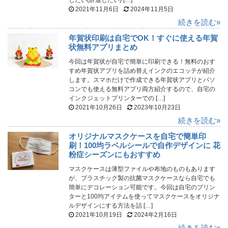
したい(辞退したい) […]
2021年11月6日
2024年11月5日
続きを読む»
年賀状印刷は自宅でOK！すぐに使える年賀
状無料アプリまとめ
今回は年賀状が自宅で簡単に印刷できる！無料のおす
すめ年賀状アプリを詰め替えインクのエコッテが紹介
します。スマホだけで作成できる年賀状アプリとパソ
コンでも使える無料アプリ両方紹介するので、自宅の
インクジェットプリンターでの […]
2021年10月26日
2023年10月23日
続きを読む»
オリジナルマスクケースを自宅で簡単印
刷！100均ラベルシールで自作デザインに 花
粉症シーズンにもおすすめ
マスクケースは薄型ファイルや布地のものもあります
が、プラスチック製の抗菌マスクケースなら自宅でも
簡単にデコレーション可能です。今回は自宅のプリン
ターと100均アイテムを使ってマスクケースをオリジナ
ルデザインにする方法を詰 […]
2021年10月19日
2024年2月16日
続きを読む»