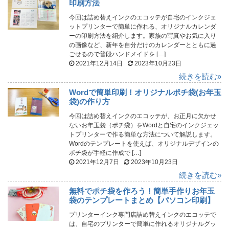
印刷方法
今回は詰め替えインクのエコッテが自宅のインクジェ
ットプリンターで簡単に作れる、オリジナルカレンダ
ーの印刷方法を紹介します。家族の写真やお気に入り
の画像など、新年を自分だけのカレンダーとともに過
ごせるので普段ハンドメイドを […]
2021年12月14日
2023年10月23日
続きを読む»
Wordで簡単印刷！オリジナルポチ袋(お年玉
袋)の作り方
今回は詰め替えインクのエコッテが、お正月に欠かせ
ないお年玉袋（ポチ袋）をWordと自宅のインクジェッ
トプリンターで作る簡単な方法について解説します。
Wordのテンプレートを使えば、オリジナルデザインの
ポチ袋が手軽に作成で […]
2021年12月7日
2023年10月23日
続きを読む»
無料でポチ袋を作ろう！簡単手作りお年玉
袋のテンプレートまとめ【パソコン印刷】
プリンターインク専門店詰め替えインクのエコッテで
は、自宅のプリンターで簡単に作れるオリジナルグッ