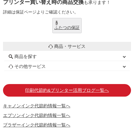
プリンター買い替え時の商品交換
も承ります！
詳細は保証ページよりご確認ください。
ふたつの保証
商品・サービス
商品を探す
エプソンインク
再生インクカートリッジ
初心者用セット
キャノンインク
ブラザーインク
詰め替えインク
互換インクボトル
互換インクカートリッジ
トナーカートリッジ
その他サービス
ご利用ガイド
はじめての方へ
お客様の声
お店の紹介
よくある質問
お問い合わせ
会員専用商品
説明書ダウンロード
印刷代節約&プリンター活用ブログ一覧へ
キャノンインク代節約情報一覧へ
エプソンインク代節約情報一覧へ
ブラザーインク代節約情報一覧へ