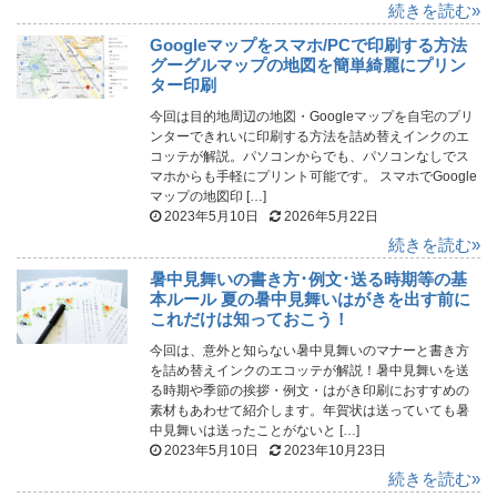
続きを読む»
Googleマップをスマホ/PCで印刷する方法
グーグルマップの地図を簡単綺麗にプリン
ター印刷
今回は目的地周辺の地図・Googleマップを自宅のプリ
ンターできれいに印刷する方法を詰め替えインクのエ
コッテが解説。パソコンからでも、パソコンなしでス
マホからも手軽にプリント可能です。 スマホでGoogle
マップの地図印 […]
2023年5月10日
2026年5月22日
続きを読む»
暑中見舞いの書き方･例文･送る時期等の基
本ルール 夏の暑中見舞いはがきを出す前に
これだけは知っておこう！
今回は、意外と知らない暑中見舞いのマナーと書き方
を詰め替えインクのエコッテが解説！暑中見舞いを送
る時期や季節の挨拶・例文・はがき印刷におすすめの
素材もあわせて紹介します。年賀状は送っていても暑
中見舞いは送ったことがないと […]
2023年5月10日
2023年10月23日
続きを読む»