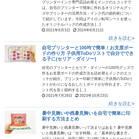
プリンターインク専門店詰め替えインクのエコッテで
は、自宅のプリンターで簡単に作れるオリジナルグッ
ズやプリンターの活用方法・インク代の節約術につい
て紹介しています。今回はアイロン転写シートを使っ
たオリジナルバッグの作成方法 […]
2021年8月3日
2024年8月21日
続きを読む»
自宅プリンターと100均で簡単！お支度ボー
ドの作り方 子供用ToDoリストで自分ででき
る子に(セリア・ダイソー)
自宅のプリンターとセリア・ダイソーの100均グッズで
作るお支度ボードの作成方法を詰め替えインクのエコ
ッテが紹介。プリンター印刷で簡単に子供用のToDoリ
ストがわりになるおしたくボードがが作れます。プリ
ント代を安く節約する […]
2021年7月28日
2023年10月23日
続きを読む»
暑中見舞いや残暑見舞いを自宅で簡単に印
刷する方法まとめ
暑中見舞いと残暑見舞いって決まりはある？ 暑中見舞
いと残暑見舞いは「出す時期」と「基本的な書き方」
が正しければ、内容に関しては特に決まったルールは