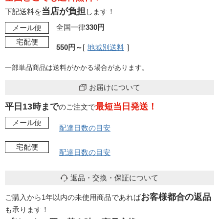
当店が負担
下記送料を
します！
全国一律
330円
メール便
宅配便
550円～
[
地域別送料
]
一部単品商品は送料がかかる場合があります。
お届けについて
平日13時まで
最短当日発送！
のご注文で
メール便
配達日数の目安
宅配便
配達日数の目安
返品・交換・保証について
お客様都合の返品
ご購入から1年以内の未使用商品であれば
も承ります！