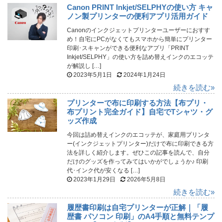
Canon PRINT Inkjet/SELPHYの使い方 キャ
ノン製プリンターの便利アプリ活用ガイド
Canonのインクジェットプリンターユーザーにおすす
め！自宅にPCがなくてもスマホから簡単にプリンター
印刷･スキャンができる便利なアプリ「PRINT
Inkjet/SELPHY」の使い方を詰め替えインクのエコッテ
が解説し […]
2023年5月1日
2024年1月24日
続きを読む»
プリンターで布に印刷する方法【布プリ・
布プリント完全ガイド】自宅でTシャツ・グ
ッズ作成
今回は詰め替えインクのエコッテが、家庭用プリンタ
ー(インクジェットプリンター)だけで布に印刷できる方
法を詳しく紹介します。ぜひこの記事を読んで、自分
だけのグッズを作ってみてはいかがでしょうか♪ 印刷
代･インク代が安くなる […]
2023年1月29日
2026年5月8日
続きを読む»
履歴書印刷は自宅プリンターが正解｜「履
歴書 パソコン 印刷」のA4手順と無料テンプ