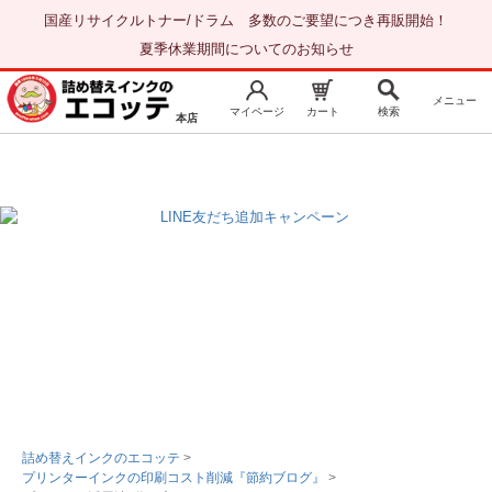
国産リサイクルトナー/ドラム 多数のご要望につき再販開始！
夏季休業期間についてのお知らせ
メニュー
マイページ
カート
検索
本店
新規会員登録
マイページ
トップページ
お気に入り
注文履歴
レビュー履歴
はじめての方へ
商品を探す
初心者用セット
キャノンインク
エプソンインク
詰め替えインクのエコッテ
>
プリンターインクの印刷コスト削減『節約ブログ』
>
ブラザーインク