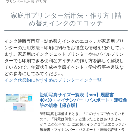
プリンター活用法･作り方
詰め替えインク
家庭用プリンター活用法・作り方 | 詰
互換インクボトル
め替えインクのエコッテ
互換インクカートリッジ
再生インクカートリッジ
インク通販専門店・詰め替えインクのエコッテが家庭用プリ
ンターの活用方法・印刷に関わるお役立ち情報を紹介してい
記事を探す
ます。家庭用のインクジェットプリンターやモバイルプリン
お客様の声
ターでも印刷できる便利なアイテムの作り方を詳しく解説し
ているので、年賀状作成や季節イベント・学校行事や趣味な
お店の紹介
どの参考にしてみてください。
インク代節約におすすめのプリンターインク一覧
ご利用ガイド
よくある質問
証明写真サイズ一覧表【mm】履歴書
40×30・マイナンバー・パスポート・運転免
お問い合わせ
許の規格【保存版】
証明写真を準備するとき、「このサイズで合っている
会員専用商品
の？」「背景は何色？」と迷ったことはありません
か？ この記事では、詰め替えインク専門店エコッテが
説明書ダウンロード
履歴書・マイナンバー・パスポート・運転免許証・各