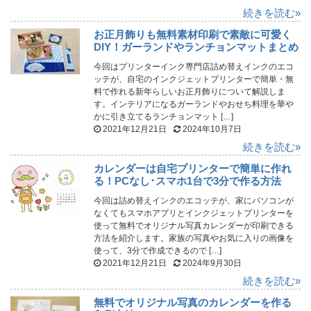
続きを読む»
お正月飾りも無料素材印刷で素敵に可愛く
DIY！ガーランドやランチョンマットまとめ
今回はプリンターインク専門店詰め替えインクのエコ
ッテが、自宅のインクジェットプリンターで簡単・無
料で作れる新年らしいお正月飾りについて解説しま
す。インテリアになるガーランドやおせち料理を華や
かに引き立てるランチョンマット […]
2021年12月21日
2024年10月7日
続きを読む»
カレンダーは自宅プリンターで簡単に作れ
る！PCなし･スマホ1台で3分で作る方法
今回は詰め替えインクのエコッテが、家にパソコンが
なくてもスマホアプリとインクジェットプリンターを
使って無料でオリジナル写真カレンダーが印刷できる
方法を紹介します。家族の写真やお気に入りの画像を
使って、3分で作成できるので […]
2021年12月21日
2024年9月30日
続きを読む»
無料でオリジナル写真のカレンダーを作る