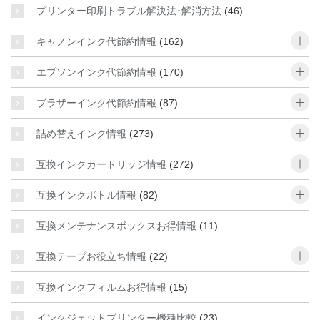
プリンター印刷トラブル解決法･解消方法
(46)
o
キャノンインク代節約情報
(162)
o
エプソンインク代節約情報
(170)
o
ブラザーインク代節約情報
(87)
o
詰め替えインク情報
(273)
o
互換インクカートリッジ情報
(272)
o
互換インクボトル情報
(82)
互換メンテナンスボックスお得情報
(11)
o
互換テープお役立ち情報
(22)
互換インクフィルムお得情報
(15)
インクジェットプリンター機種比較
(23)