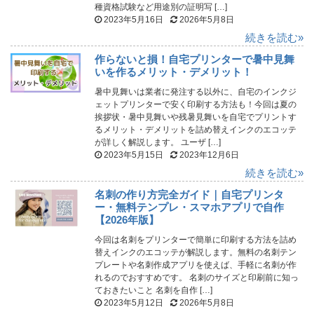
種資格試験など用途別の証明写 […]
2023年5月16日
2026年5月8日
続きを読む»
作らないと損！自宅プリンターで暑中見舞
いを作るメリット・デメリット！
暑中見舞いは業者に発注する以外に、自宅のインクジ
ェットプリンターで安く印刷する方法も！今回は夏の
挨拶状・暑中見舞いや残暑見舞いを自宅でプリントす
るメリット・デメリットを詰め替えインクのエコッテ
が詳しく解説します。 ユーザ […]
2023年5月15日
2023年12月6日
続きを読む»
名刺の作り方完全ガイド｜自宅プリンタ
ー・無料テンプレ・スマホアプリで自作
【2026年版】
今回は名刺をプリンターで簡単に印刷する方法を詰め
替えインクのエコッテが解説します。無料の名刺テン
プレートや名刺作成アプリを使えば、手軽に名刺が作
れるのでおすすめです。 名刺のサイズと印刷前に知っ
ておきたいこと 名刺を自作 […]
2023年5月12日
2026年5月8日