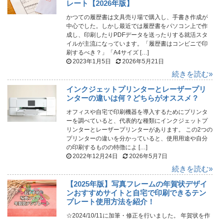
レート【2026年版】
かつての履歴書は文具売り場で購入し、手書き作成が
中心でした。しかし最近では履歴書をパソコン上で作
成し、印刷したりPDFデータを送ったりする就活スタ
イルが主流になっています。「履歴書はコンビニで印
刷するべき？」「A4サイズ […]
2023年1月5日
2026年5月21日
続きを読む»
インクジェットプリンターとレーザープリ
ンターの違いは何？どちらがオススメ？
オフィスや自宅で印刷機器を導入するためにプリンタ
ーを調べていると、代表的な種類にインクジェットプ
リンターとレーザープリンターがあります。 この2つの
プリンターの違いを分かっていると、使用用途や自分
の印刷するものの特徴によ […]
2022年12月24日
2026年5月7日
続きを読む»
【2025年版】写真フレームの年賀状デザイ
ンおすすめサイトと自宅で印刷できるテン
プレート使用方法を紹介！
☆2024/10/11に加筆・修正を行いました。 年賀状を作