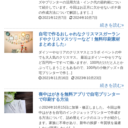
ズやプリンターの活用方法・インク代の節約術につい
て紹介しています。今回はお正月に欠かせないポチ袋
の作成方法について解説します […]
2021年12月7日
2024年10月7日
続きを読む»
自宅で作るおしゃれなクリスマスガーラン
ドやクリスマスツリーなど！無料印刷素材
まとめました♪
ダイソーやセリアのクリスマスとコラボ イベントの中
でも大人気のクリスマス。 最近はダイソーやセリアな
ど百円均一ですべて揃いますが、100均だけだと人とか
ぶってしまうこともあるので、100均の小物グッズ＋自
宅プリンターで作 […]
2021年11月16日
2023年10月23日
続きを読む»
喪中はがきを無料アプリで自宅プリンター
で印刷する方法
☆2024年10月15日に加筆・修正しました。 今回は喪
中はがきを自宅のインクジェットプリンターで作成す
る方法について、詰め替えインクのエコッテが紹介し
ます。家族に不幸があり、新年の挨拶・年賀状を遠慮