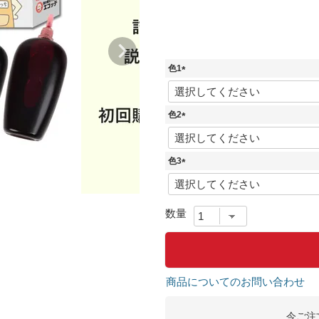
色1
(
必
須
色2
)
(
必
須
色3
)
(
必
須
)
商品についてのお問い合わせ
今ご注