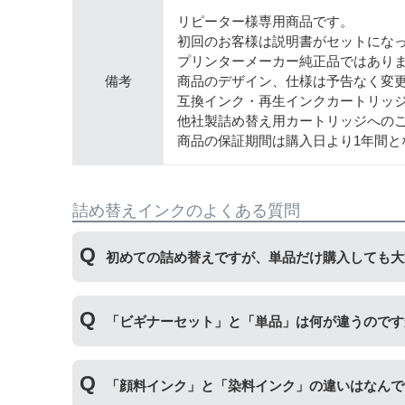
リピーター様専用商品です。
初回のお客様は説明書がセットにな
プリンターメーカー純正品ではあり
備考
商品のデザイン、仕様は予告なく変
互換インク・再生インクカートリッ
他社製詰め替え用カートリッジへの
商品の保証期間は購入日より1年間と
詰め替えインクのよくある質問
初めての詰め替えですが、単品だけ購入しても大
初めて詰め替えインクをご使用する方はビギナー
「ビギナーセット」と「単品」は何が違うのです
い。
単品商品には、詰め替えに必要な道具や説明
「ビギナーセット」には説明書や作業に必要な道
「顔料インク」と「染料インク」の違いはなんで