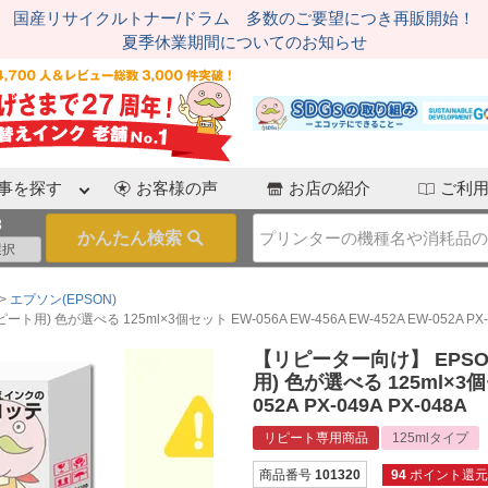
国産リサイクルトナー/ドラム 多数のご要望につき再販開始！
夏季休業期間についてのお知らせ
事を探す
お客様の声
お店の紹介
ご利
3
エプソン(EPSON)
が選べる 125ml×3個セット EW-056A EW-456A EW-452A EW-052A PX-04
【リピーター向け】 EPSO
用) 色が選べる 125ml×3個セ
052A PX-049A PX-048A
リピート専用商品
125mlタイプ
商品番号
101320
94
ポイント還元