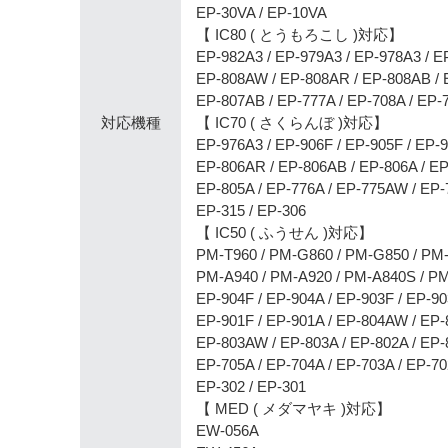
EP-30VA / EP-10VA
【 IC80 ( とうもろこし )対応】
EP-982A3 / EP-979A3 / EP-978A3 / E
EP-808AW / EP-808AR / EP-808AB /
EP-807AB / EP-777A / EP-708A / EP-
対応機種
【 IC70 ( さくらんぼ )対応】
EP-976A3 / EP-906F / EP-905F / EP-
EP-806AR / EP-806AB / EP-806A / E
EP-805A / EP-776A / EP-775AW / EP-
EP-315 / EP-306
【 IC50 ( ふうせん )対応】
PM-T960 / PM-G860 / PM-G850 / PM
PM-A940 / PM-A920 / PM-A840S / P
EP-904F / EP-904A / EP-903F / EP-9
EP-901F / EP-901A / EP-804AW / EP
EP-803AW / EP-803A / EP-802A / EP-
EP-705A / EP-704A / EP-703A / EP-70
EP-302 / EP-301
【 MED ( メダマヤキ )対応】
EW-056A