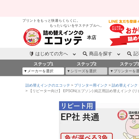
プリントをもっと快適らくらくに。
もったいないをサステナブルへ。
本店
はじめての方へ
商品を探す
記
ステップ1
ステップ2
ステップ
詰め替えインクのエコッテ
プリンター用インク
詰め替えインク
【リピーター向け】 EPSON(エプソン) 純正用詰め替えインク (リピート用) 色