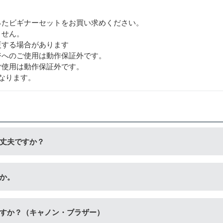
ったビギナーセットをお買い求めください。
ません。
更する場合があります
ジへのご使用は動作保証外です。
ご使用は動作保証外です。
なります。
丈夫ですか？
セットをご購入ください。ビギナーセットには説明書を同封して
か。
書などが入っておりません。
具が付いています。「単品」には説明書や道具が付いておりませ
すか？（キャノン・ブラザー）