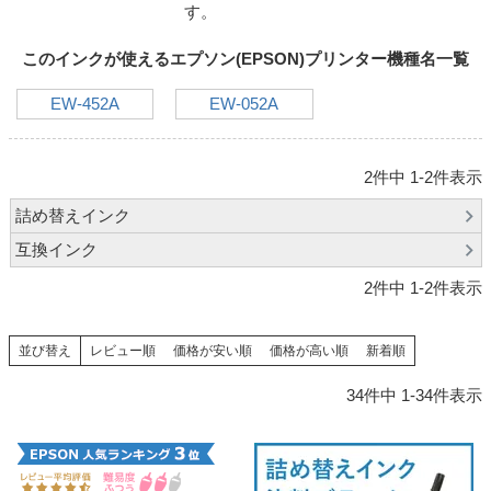
詰め替えインク
す。
互換インクボトル
このインクが使えるエプソン(EPSON)プリンター機種名一覧
互換インクカートリッジ
EW-452A
EW-052A
再生インクカートリッジ
記事を探す
2
件中
1
-
2
件表示
お客様の声
詰め替えインク
お店の紹介
互換インク
ご利用ガイド
2
件中
1
-
2
件表示
よくある質問
並び替え
レビュー順
価格が安い順
価格が高い順
新着順
お問い合わせ
34
件中
1
-
34
件表示
会員専用商品
説明書ダウンロード