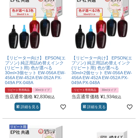
【リピーター向け】 EPSON(エ
【リピーター向け】 EPSON(エ
プソン) 純正用詰め替えインク
プソン) 純正用詰め替えインク
(リピート用) 色が選べる
(リピート用) 色が選べる
30ml×3個セット EW-056A EW-
30ml×2個セット EW-056A EW-
456A EW-452A EW-052A PX-
456A EW-452A EW-052A PX-
049A PX-048A
049A PX-048A
リピート専用商品
30mlタイプ
リピート専用商品
30mlタイプ
当店通常価格
¥
2,830
当店通常価格
¥
1,934
税込
税込
詳細を見る
詳細を見る