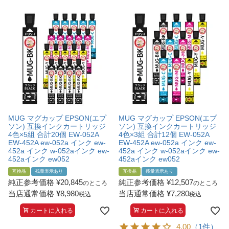
MUG マグカップ EPSON(エプ
MUG マグカップ EPSON(エプ
ソン) 互換インクカートリッジ
ソン) 互換インクカートリッジ
4色×5組 合計20個 EW-052A
4色×3組 合計12個 EW-052A
EW-452A ew-052a インク ew-
EW-452A ew-052a インク ew-
452a インク w-052aインク ew-
452a インク w-052aインク ew-
452aインク ew052
452aインク ew052
互換品
残量表示あり
互換品
残量表示あり
純正参考価格
¥
20,845
純正参考価格
¥
12,507
のところ
のところ
当店通常価格
¥
8,980
当店通常価格
¥
7,280
税込
税込
カートに入れる
カートに入れる
4.00
（1件）