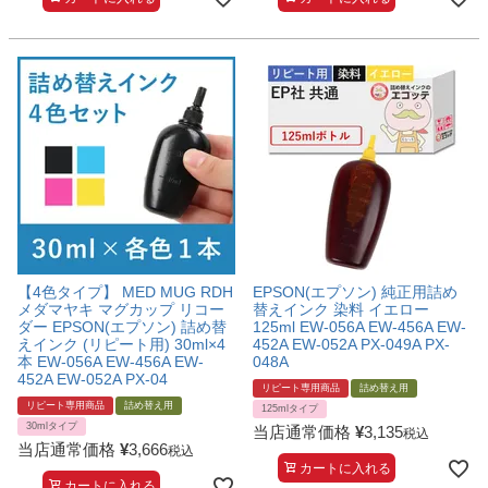
【4色タイプ】 MED MUG RDH
EPSON(エプソン) 純正用詰め
メダマヤキ マグカップ リコー
替えインク 染料 イエロー
ダー EPSON(エプソン) 詰め替
125ml EW-056A EW-456A EW-
えインク (リピート用) 30ml×4
452A EW-052A PX-049A PX-
本 EW-056A EW-456A EW-
048A
452A EW-052A PX-04
リピート専用商品
詰め替え用
リピート専用商品
詰め替え用
125mlタイプ
30mlタイプ
当店通常価格
¥
3,135
税込
当店通常価格
¥
3,666
税込
カートに入れる
カートに入れる