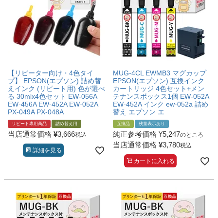
【リピーター向け・4色タイ
MUG-4CL EWMB3 マグカップ
プ】 EPSON(エプソン) 詰め替
EPSON(エプソン) 互換インク
えインク (リピート用) 色が選べ
カートリッジ 4色セット+メン
る 30mlx4色セット EW-056A
テナンスボックス1個 EW-052A
EW-456A EW-452A EW-052A
EW-452A インク ew-052a 詰め
PX-049A PX-048A
替え エプソン エ
リピート専用商品
詰め替え用
互換品
残量表示あり
当店通常価格
¥
3,666
純正参考価格
¥
5,247
税込
のところ
当店通常価格
¥
3,780
税込
詳細を見る
カートに入れる