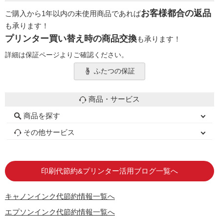
お客様都合の返品
ご購入から1年以内の未使用商品であれば
も承ります！
プリンター買い替え時の商品交換
も承ります！
詳細は保証ページよりご確認ください。
ふたつの保証
商品・サービス
商品を探す
初心者用セット
キャノンインク
エプソンインク
ブラザーインク
詰め替えインク
互換インクボトル
互換インクカートリッジ
再生インクカートリッジ
トナーカートリッジ
その他サービス
はじめての方へ
お客様の声
お店の紹介
ご利用ガイド
よくある質問
お問い合わせ
会員専用商品
説明書ダウンロード
印刷代節約&プリンター活用ブログ一覧へ
キャノンインク代節約情報一覧へ
エプソンインク代節約情報一覧へ