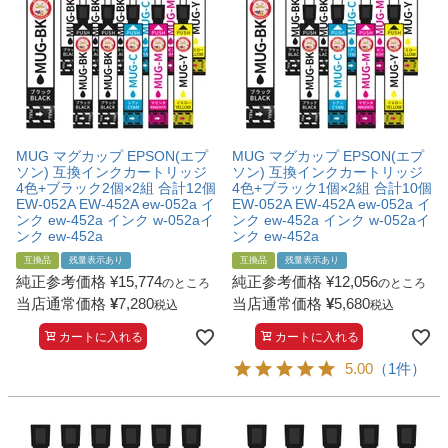
MUG マグカップ EPSON(エプ
MUG マグカップ EPSON(エプ
ソン) 互換インクカートリッジ
ソン) 互換インクカートリッジ
4色+ブラック2個×2組 合計12個
4色+ブラック1個×2組 合計10個
EW-052A EW-452A ew-052a イ
EW-052A EW-452A ew-052a イ
ンク ew-452a インク w-052aイ
ンク ew-452a インク w-052aイ
ンク ew-452a
ンク ew-452a
互換品
残量表示あり
互換品
残量表示あり
純正参考価格
¥
15,774
純正参考価格
¥
12,056
のところ
のところ
当店通常価格
¥
7,280
当店通常価格
¥
5,680
税込
税込
カートに入れる
カートに入れる
5.00
（1件）