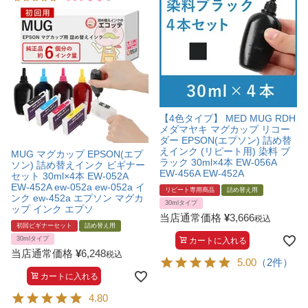
【4色タイプ】 MED MUG RDH
メダマヤキ マグカップ リコー
ダー EPSON(エプソン) 詰め替
えインク (リピート用) 染料 ブ
MUG マグカップ EPSON(エプ
ラック 30ml×4本 EW-056A
ソン) 詰め替えインク ビギナー
EW-456A EW-452A
セット 30ml×4本 EW-052A
EW-452A ew-052a ew-052a イ
リピート専用商品
詰め替え用
ンク ew-452a エプソン マグカ
30mlタイプ
ップ インク エプソ
当店通常価格
¥
3,666
税込
初回ビギナーセット
詰め替え用
30mlタイプ
カートに入れる
当店通常価格
¥
6,248
税込
5.00
（2件）
カートに入れる
4.80