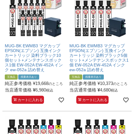
MUG-BK EWMB3 マグカップ
MUG-BK EWMB3 マグカップ
EPSON(エプソン) 互換インク
EPSON(エプソン) 互換インク
カートリッジ 染料ブラック10
カートリッジ 染料ブラック5個
個セット+メンテナンスボック
セット+メンテナンスボックス1
ス1個 EW-052A EW-452A イン
個 EW-052A EW-452A インク
ク ew-052a 詰め替え
ew-052a 詰め替え
互換品
残量表示あり
互換品
残量表示あり
純正参考価格
¥
19,668
純正参考価格
¥
10,373
のところ
のところ
当店通常価格
¥
6,980
当店通常価格
¥
4,680
税込
税込
カートに入れる
カートに入れる