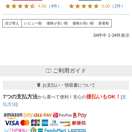
4.50
（4件）
5.00
（2件）
並び替え
レビュー順
価格が安い順
価格が高い順
新着順
34
件中
1
-
34
件表示
ご利用ガイド
お支払い・領収書について
7つの支払方法
後払いもOK！
から選べて便利！安心の
[
支
払方法
]