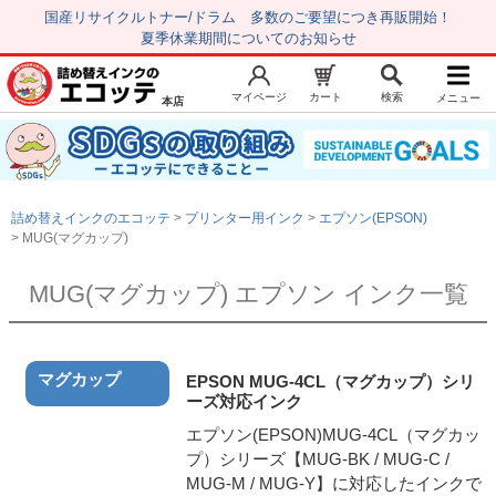
国産リサイクルトナー/ドラム 多数のご要望につき再販開始！
夏季休業期間についてのお知らせ
マイページ
カート
検索
メニュー
本店
新規会員登録
マイページ
トップページ
お気に入り
詰め替えインクのエコッテ
プリンター用インク
エプソン(EPSON)
注文履歴
レビュー履歴
MUG(マグカップ)
はじめての方へ
MUG(マグカップ) エプソン インク一覧
商品を探す
初心者用セット
マグカップ
EPSON MUG-4CL（マグカップ）シリ
キャノンインク
ーズ対応インク
エプソンインク
エプソン(EPSON)MUG-4CL（マグカッ
プ）シリーズ【MUG-BK / MUG-C /
ブラザーインク
MUG-M / MUG-Y】に対応したインクで