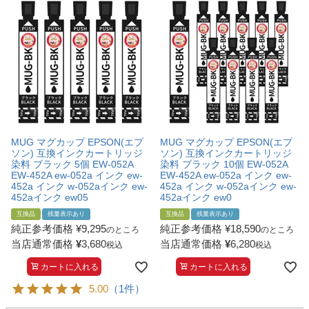
MUG マグカップ EPSON(エプ
MUG マグカップ EPSON(エプ
ソン) 互換インクカートリッジ
ソン) 互換インクカートリッジ
染料 ブラック 5個 EW-052A
染料 ブラック 10個 EW-052A
EW-452A ew-052a インク ew-
EW-452A ew-052a インク ew-
452a インク w-052aインク ew-
452a インク w-052aインク ew-
452aインク ew05
452aインク ew0
互換品
残量表示あり
互換品
残量表示あり
純正参考価格
¥
9,295
純正参考価格
¥
18,590
のところ
のところ
当店通常価格
¥
3,680
当店通常価格
¥
6,280
税込
税込
カートに入れる
カートに入れる
5.00
（1件）