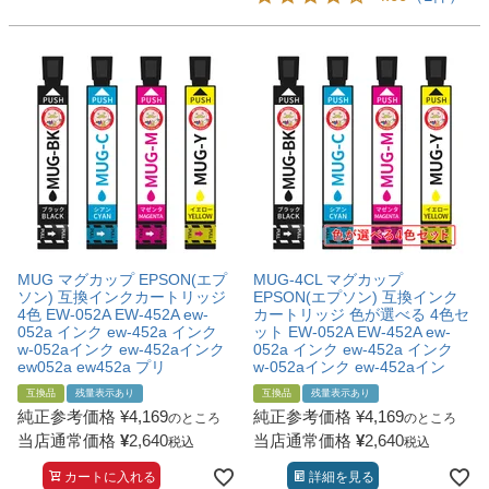
MUG マグカップ EPSON(エプ
MUG-4CL マグカップ
ソン) 互換インクカートリッジ
EPSON(エプソン) 互換インク
4色 EW-052A EW-452A ew-
カートリッジ 色が選べる 4色セ
052a インク ew-452a インク
ット EW-052A EW-452A ew-
w-052aインク ew-452aインク
052a インク ew-452a インク
ew052a ew452a プリ
w-052aインク ew-452aイン
互換品
残量表示あり
互換品
残量表示あり
純正参考価格
¥
4,169
純正参考価格
¥
4,169
のところ
のところ
当店通常価格
¥
2,640
当店通常価格
¥
2,640
税込
税込
カートに入れる
詳細を見る