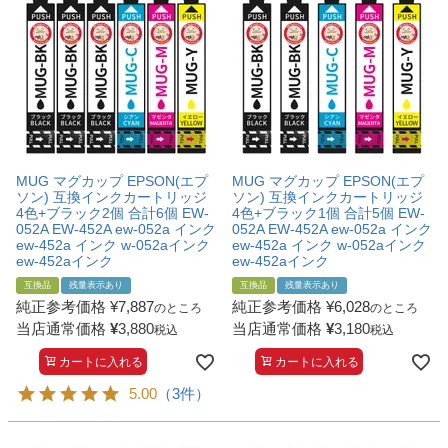
MUG マグカップ EPSON(エプ
MUG マグカップ EPSON(エプ
ソン) 互換インクカートリッジ
ソン) 互換インクカートリッジ
4色+ブラック2個 合計6個 EW-
4色+ブラック1個 合計5個 EW-
052A EW-452A ew-052a インク
052A EW-452A ew-052a インク
ew-452a インク w-052aインク
ew-452a インク w-052aインク
ew-452aインク
ew-452aインク
互換品
残量表示あり
互換品
残量表示あり
純正参考価格
¥
7,887
純正参考価格
¥
6,028
のところ
のところ
当店通常価格
¥
3,880
当店通常価格
¥
3,180
税込
税込
カートに入れる
カートに入れる
5.00
（3件）