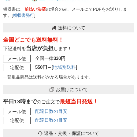
領収書は、
前払い決済
の場合のみ、メールにてPDFをお送りしま
す。[
領収書発行
]
送料について
全国どこでも送料無料！
当店が負担
下記送料を
します！
全国一律
330円
メール便
550円～
[
地域別送料
]
宅配便
一部単品商品は送料がかかる場合があります。
お届けについて
平日13時まで
最短当日発送！
のご注文で
配達日数の目安
メール便
配達日数の目安
宅配便
返品・交換・保証について