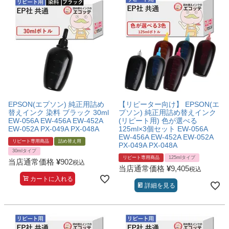
EPSON(エプソン) 純正用詰め
【リピーター向け】 EPSON(エ
替えインク 染料 ブラック 30ml
プソン) 純正用詰め替えインク
EW-056A EW-456A EW-452A
(リピート用) 色が選べる
EW-052A PX-049A PX-048A
125ml×3個セット EW-056A
EW-456A EW-452A EW-052A
リピート専用商品
詰め替え用
PX-049A PX-048A
30mlタイプ
リピート専用商品
125mlタイプ
当店通常価格
¥
902
税込
当店通常価格
¥
9,405
税込
カートに入れる
詳細を見る