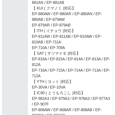
881AN / EP-881AB
【 KUI ( クマノミ )対応】
EP-880AW / EP-880AR / EP-880AN / EP-
880AB / EP-879AW
EP-879AR / EP-879AB
【 ITH ( イチョウ )対応】
EP-811AW / EP-811AB / EP-810AW / EP-
810AB / EP-711A
EP-710A / EP-709A
【 SAT ( サツマイモ )対応】
EP-816A / EP-815A / EP-814A / EP-813A / EP-
812A
EP-716A / EP-715A / EP-714A / EP-713A / EP-
712A
【 YTH ( ヨット )対応】
EP-30VA / EP-10VA
【 IC80 ( とうもろこし )対応】
EP-982A3 / EP-979A3 / EP-978A3 / EP-977A3
/ EP-907F
EP-808AW / EP-808AR / EP-808AB / EP-