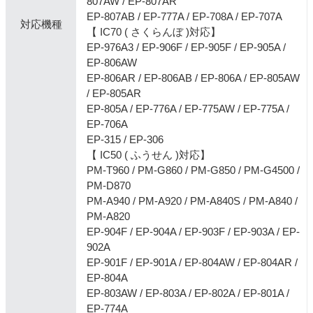
807AW / EP-807AR
EP-807AB / EP-777A / EP-708A / EP-707A
対応機種
【 IC70 ( さくらんぼ )対応】
EP-976A3 / EP-906F / EP-905F / EP-905A /
EP-806AW
EP-806AR / EP-806AB / EP-806A / EP-805AW
/ EP-805AR
EP-805A / EP-776A / EP-775AW / EP-775A /
EP-706A
EP-315 / EP-306
【 IC50 ( ふうせん )対応】
PM-T960 / PM-G860 / PM-G850 / PM-G4500 /
PM-D870
PM-A940 / PM-A920 / PM-A840S / PM-A840 /
PM-A820
EP-904F / EP-904A / EP-903F / EP-903A / EP-
902A
EP-901F / EP-901A / EP-804AW / EP-804AR /
EP-804A
EP-803AW / EP-803A / EP-802A / EP-801A /
EP-774A