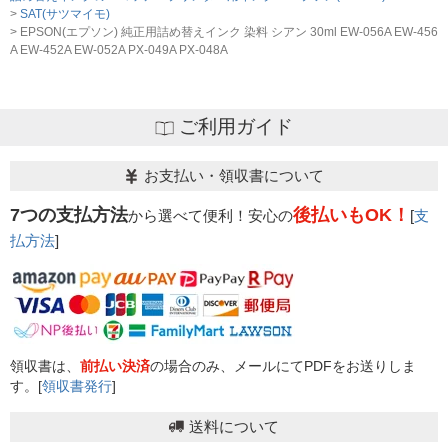
SAT(サツマイモ)
EPSON(エプソン) 純正用詰め替えインク 染料 シアン 30ml EW-056A EW-456
A EW-452A EW-052A PX-049A PX-048A
ご利用ガイド
お支払い・領収書について
7つの支払方法
後払いもOK！
から選べて便利！安心の
[
支
払方法
]
領収書は、
前払い決済
の場合のみ、メールにてPDFをお送りしま
す。[
領収書発行
]
送料について