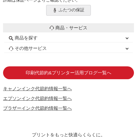
詳細は保証ページよりご確認ください。
ふたつの保証
商品・サービス
商品を探す
初心者用セット
キャノンインク
エプソンインク
ブラザーインク
詰め替えインク
互換インクボトル
互換インクカートリッジ
再生インクカートリッジ
トナーカートリッジ
その他サービス
はじめての方へ
お客様の声
お店の紹介
ご利用ガイド
よくある質問
お問い合わせ
会員専用商品
説明書ダウンロード
印刷代節約&プリンター活用ブログ一覧へ
キャノンインク代節約情報一覧へ
エプソンインク代節約情報一覧へ
ブラザーインク代節約情報一覧へ
プリントをもっと快適らくらくに。