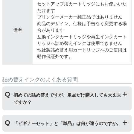
セットアップ用カートリッジにもお使いいた
だけます
プリンターメーカー純正品ではありません
商品のデザイン、仕様は予告なく変更する場
備考
合があります
互換インクカートリッジや再生インクカート
リッジへ詰め替えインクは使用できません
他社製詰め替え用カートリッジへのご使用は
動作保証外です。
詰め替えインクのよくある質問
初めての詰め替えですが、単品だけ購入しても大丈夫
ですか？
初めて詰め替えインクをご使用する方はビギナーセット
「ビギナーセット」と「単品」は何が違うのですか。
をご購入ください。ビギナーセットには説明書を同封し
ておりますのでご覧いただき、正しく作業を行ってくだ