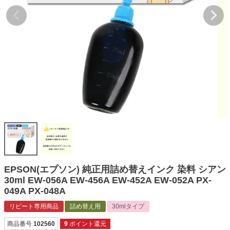
詰め替えインク
互換インクボトル
互換インクカートリッジ
再生インクカートリッジ
記事を探す
お客様の声
お店の紹介
ご利用ガイド
よくある質問
EPSON(エプソン) 純正用詰め替えインク 染料 シアン
お問い合わせ
30ml EW-056A EW-456A EW-452A EW-052A PX-
049A PX-048A
会員専用商品
リピート専用商品
詰め替え用
30mlタイプ
説明書ダウンロード
商品番号
102560
9
ポイント還元