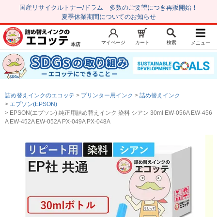
国産リサイクルトナー/ドラム 多数のご要望につき再販開始！
夏季休業期間についてのお知らせ
マイページ
カート
検索
メニュー
本店
新規会員登録
マイページ
トップページ
お気に入り
詰め替えインクのエコッテ
プリンター用インク
詰め替えインク
注文履歴
レビュー履歴
エプソン(EPSON)
EPSON(エプソン) 純正用詰め替えインク 染料 シアン 30ml EW-056A EW-456
はじめての方へ
A EW-452A EW-052A PX-049A PX-048A
商品を探す
初心者用セット
キャノンインク
エプソンインク
ブラザーインク