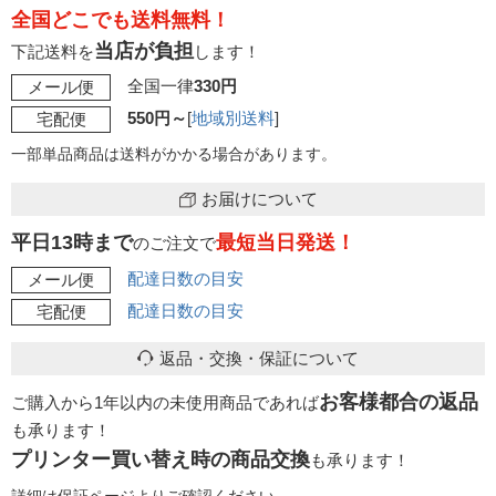
全国どこでも送料無料！
当店が負担
下記送料を
します！
全国一律
330円
メール便
550円～
[
地域別送料
]
宅配便
一部単品商品は送料がかかる場合があります。
お届けについて
平日13時まで
最短当日発送！
のご注文で
配達日数の目安
メール便
配達日数の目安
宅配便
返品・交換・保証について
お客様都合の返品
ご購入から1年以内の未使用商品であれば
も承ります！
プリンター買い替え時の商品交換
も承ります！