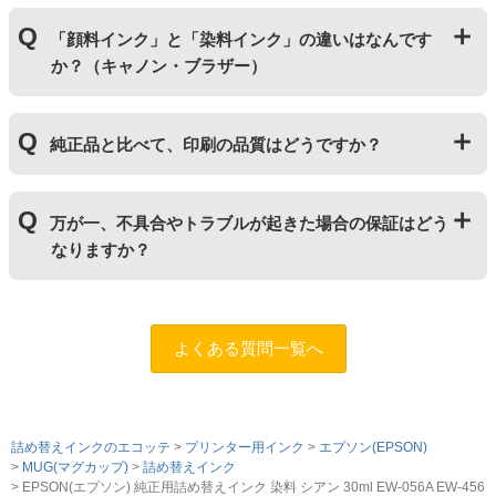
さい。
単品商品には、詰め替えに必要な道具や説明書な
「ビギナーセット」には説明書や作業に必要な道具が付
どが入っておりません。
「顔料インク」と「染料インク」の違いはなんです
いています。「単品」には説明書や道具が付いておりま
か？（キャノン・ブラザー）
せんので、リピーター様向けに販売しております。
｢顔料インク」はインクの粒子を紙の表面にのせ定着さ
純正品と比べて、印刷の品質はどうですか？
せます。紫外線に強いため色の劣化が少なく、耐水性に
優れているため印字のにじみが少ないのが特徴です。
「染料インク」はインクが紙の繊維質に浸透して発色し
普段使いの印刷物であれば問題ない品質です。ただし、
ます。インクを重ね合わせて細かく色合いを表現でき、
万が一、不具合やトラブルが起きた場合の保証はどう
写真やディスク(CDやDVD)など光沢のある用紙への印刷
発色の良い鮮やかな仕上がりになるため、写真印刷に向
なりますか？
は色味が異なる場合がありますのでご注意ください。ま
いています。詳しくは
こちらのページ
をご確認くださ
た、純正品と比べると色あせや劣化が進みやすいため、
い。
長期保存を目的とした写真や大事な書類を印刷する際は
まずはサポートスタッフまでご相談をお願いいたしま
ご注意ください。
す。（
問合フォーム
）また、「
ふたつの保証
」を設けて
よくある質問一覧へ
おりますので、ご購入商品とご使用プリンタ―について
も保証の適用が可能です。
詰め替えインクのエコッテ
プリンター用インク
エプソン(EPSON)
MUG(マグカップ)
詰め替えインク
EPSON(エプソン) 純正用詰め替えインク 染料 シアン 30ml EW-056A EW-456