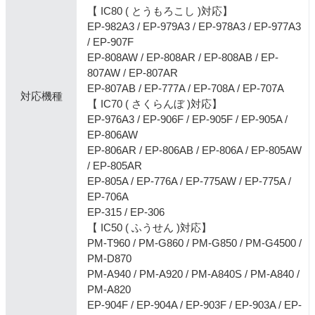
【 IC80 ( とうもろこし )対応】
EP-982A3 / EP-979A3 / EP-978A3 / EP-977A3
/ EP-907F
EP-808AW / EP-808AR / EP-808AB / EP-
807AW / EP-807AR
EP-807AB / EP-777A / EP-708A / EP-707A
対応機種
【 IC70 ( さくらんぼ )対応】
EP-976A3 / EP-906F / EP-905F / EP-905A /
EP-806AW
EP-806AR / EP-806AB / EP-806A / EP-805AW
/ EP-805AR
EP-805A / EP-776A / EP-775AW / EP-775A /
EP-706A
EP-315 / EP-306
【 IC50 ( ふうせん )対応】
PM-T960 / PM-G860 / PM-G850 / PM-G4500 /
PM-D870
PM-A940 / PM-A920 / PM-A840S / PM-A840 /
PM-A820
EP-904F / EP-904A / EP-903F / EP-903A / EP-