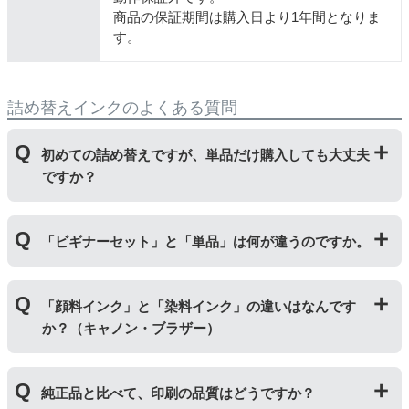
商品の保証期間は購入日より1年間となりま
す。
詰め替えインクのよくある質問
初めての詰め替えですが、単品だけ購入しても大丈夫
ですか？
初めて詰め替えインクをご使用する方はビギナーセット
「ビギナーセット」と「単品」は何が違うのですか。
をご購入ください。ビギナーセットには説明書を同封し
ておりますのでご覧いただき、正しく作業を行ってくだ
さい。
単品商品には、詰め替えに必要な道具や説明書な
「ビギナーセット」には説明書や作業に必要な道具が付
どが入っておりません。
「顔料インク」と「染料インク」の違いはなんです
いています。「単品」には説明書や道具が付いておりま
か？（キャノン・ブラザー）
せんので、リピーター様向けに販売しております。
｢顔料インク」はインクの粒子を紙の表面にのせ定着さ
純正品と比べて、印刷の品質はどうですか？
せます。紫外線に強いため色の劣化が少なく、耐水性に