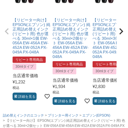
【リピーター向け】
【リピーター向け】
【リピーター向け
EPSON(エプソン) 純
EPSON(エプソン) 純
EPSON(エプソン) 
正用詰め替えインク
正用詰め替えインク
正用詰め替えイン
(リピート用) 色が選
(リピート用) 色が選
(リピート用) 色が
べる 30ml×1個 EW-
べる 30ml×2個セッ
べる 30ml×3個セッ
056A EW-456A EW-
ト EW-056A EW-
ト EW-056A EW-
452A EW-052A PX-
456A EW-452A EW-
456A EW-452A EW
049A PX-048A
052A PX-049A PX-
052A PX-049A PX-
048A
048A
リピート専用商品
リピート専用商品
リピート専用商品
30mlタイプ
30mlタイプ
30mlタイプ
当店通常価格
当店通常価格
当店通常価格
¥
1,232
¥
1,934
¥
2,830
税込
税込
税込
詳細を見る
詳細を見る
詳細を見る
詰め替えインクのエコッテ
プリンター用インク
エプソン(EPSON)
【リピーター向け】 EPSON(エプソン) 純正用詰め替えインク (リピート用) 色
が選べる 30ml×2個セット EW-056A EW-456A EW-452A EW-052A PX-049A PX