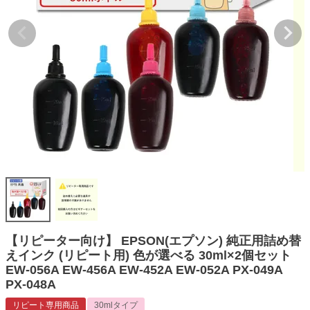
詰め替えインク
互換インクボトル
互換インクカートリッジ
再生インクカートリッジ
記事を探す
お客様の声
お店の紹介
ご利用ガイド
よくある質問
お問い合わせ
【リピーター向け】 EPSON(エプソン) 純正用詰め替
えインク (リピート用) 色が選べる 30ml×2個セット
会員専用商品
EW-056A EW-456A EW-452A EW-052A PX-049A
PX-048A
説明書ダウンロード
リピート専用商品
30mlタイプ