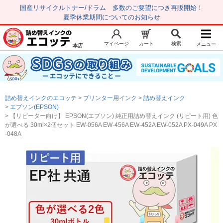
国産リサイクルトナー/ドラム 多数のご要望につき再販開始！
夏季休業期間についてのお知らせ
マイページ
カート
検索
メニュー
本店
新規会員登録
マイページ
トップページ
お気に入り
詰め替えインクのエコッテ
プリンター用インク
詰め替えインク
注文履歴
レビュー履歴
エプソン(EPSON)
【リピーター向け】 EPSON(エプソン) 純正用詰め替えインク (リピート用) 色
はじめての方へ
が選べる 30ml×2個セット EW-056A EW-456A EW-452A EW-052A PX-049A PX
-048A
商品を探す
初心者用セット
キャノンインク
エプソンインク
ブラザーインク