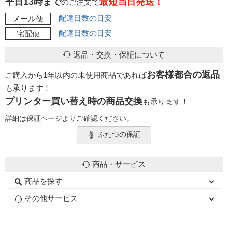
平日13時まで
最短当日発送！
のご注文で
配達日数の目安
メール便
配達日数の目安
宅配便
返品・交換・保証について
お客様都合の返品
ご購入から1年以内の未使用商品であれば
も承ります！
プリンター買い替え時の商品交換
も承ります！
詳細は保証ページよりご確認ください。
ふたつの保証
商品・サービス
商品を探す
初心者用セット
キャノンインク
エプソンインク
ブラザーインク
詰め替えインク
互換インクボトル
互換インクカートリッジ
再生インクカートリッジ
トナーカートリッジ
その他サービス
はじめての方へ
お客様の声
お店の紹介
ご利用ガイド
よくある質問
お問い合わせ
会員専用商品
説明書ダウンロード