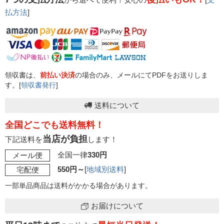
払方法
]
領収書は、
前払い決済
の場合のみ、メールにてPDFをお送りしま
す。[
領収書発行
]
送料について
全国どこでも送料無料！
当店が負担
下記送料を
します！
全国一律
330円
メール便
550円～
[
地域別送料
]
宅配便
一部単品商品は送料がかかる場合があります。
お届けについて