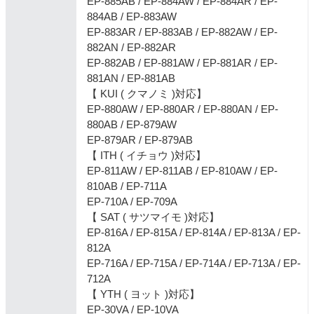
EP-885AB / EP-884AW / EP-884AR / EP-
884AB / EP-883AW
EP-883AR / EP-883AB / EP-882AW / EP-
882AN / EP-882AR
EP-882AB / EP-881AW / EP-881AR / EP-
881AN / EP-881AB
【 KUI ( クマノミ )対応】
EP-880AW / EP-880AR / EP-880AN / EP-
880AB / EP-879AW
EP-879AR / EP-879AB
【 ITH ( イチョウ )対応】
EP-811AW / EP-811AB / EP-810AW / EP-
810AB / EP-711A
EP-710A / EP-709A
【 SAT ( サツマイモ )対応】
EP-816A / EP-815A / EP-814A / EP-813A / EP-
812A
EP-716A / EP-715A / EP-714A / EP-713A / EP-
712A
【 YTH ( ヨット )対応】
EP-30VA / EP-10VA