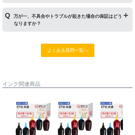
優れているため印字のにじみが少ないのが特徴です。
「染料インク」はインクが紙の繊維質に浸透して発色し
普段使いの印刷物であれば問題ない品質です。ただし、
ます。インクを重ね合わせて細かく色合いを表現でき、
万が一、不具合やトラブルが起きた場合の保証はどう
写真やディスク(CDやDVD)など光沢のある用紙への印刷
発色の良い鮮やかな仕上がりになるため、写真印刷に向
なりますか？
は色味が異なる場合がありますのでご注意ください。ま
いています。詳しくは
こちらのページ
をご確認くださ
た、純正品と比べると色あせや劣化が進みやすいため、
い。
長期保存を目的とした写真や大事な書類を印刷する際は
まずはサポートスタッフまでご相談をお願いいたしま
ご注意ください。
す。（
問合フォーム
）また、「
ふたつの保証
」を設けて
よくある質問一覧へ
おりますので、ご購入商品とご使用プリンタ―について
も保証の適用が可能です。
インク関連商品