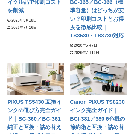
イクル品で印刷コスト
BC-365／BC-366（標
を削減
準容量）はどっちが安
い？印刷コストとお得
2026年3月18日
度を徹底比較｜
2026年7月16日
TS3530・TS3730対応
2026年5月7日
2026年7月16日
PIXUS TS5430 互換イ
Canon PIXUS TS8230
ンクの選び方完全ガイ
インク完全ガイド｜
ド｜BC-360／BC-361
BCI-381／380 6色機の
純正と互換・詰め替え
節約術と互換・詰め替