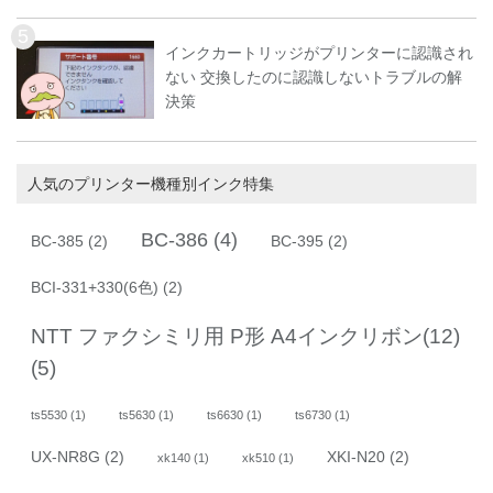
インクカートリッジがプリンターに認識され
ない 交換したのに認識しないトラブルの解
決策
人気のプリンター機種別インク特集
BC-386
(4)
BC-385
(2)
BC-395
(2)
BCI-331+330(6色)
(2)
NTT ファクシミリ用 P形 A4インクリボン(12)
(5)
ts5530
(1)
ts5630
(1)
ts6630
(1)
ts6730
(1)
UX-NR8G
(2)
XKI-N20
(2)
xk140
(1)
xk510
(1)