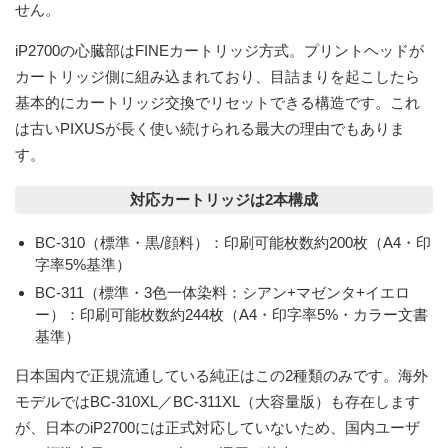
せん。
iP2700の心臓部は
FINEカートリッジ方式
。プリントヘッドが
カートリッジ側に組み込まれており、目詰まりを起こしたら
基本的にカートリッジ交換でリセットできる構造です。これ
は古いPIXUSが長く使い続けられる最大の理由でもありま
す。
対応カートリッジは2本構成
BC-310（標準・黒/顔料）
：印刷可能枚数約200枚（A4・印
字率5%基準）
BC-311（標準・3色一体染料：シアン+マゼンタ+イエロ
ー）
：印刷可能枚数約244枚（A4・印字率5%・カラー文書
基準）
日本国内で正規流通している純正はこの2種類のみです。海外
モデルではBC-310XL／BC-311XL（大容量版）も存在します
が、日本のiP2700には正式対応していないため、国内ユーザ