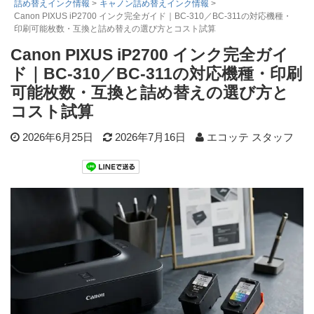
詰め替えインク情報
>
キャノン詰め替えインク情報
>
Canon PIXUS iP2700 インク完全ガイド｜BC-310／BC-311の対応機種・
詰め替えインク
印刷可能枚数・互換と詰め替えの選び方とコスト試算
互換インクボトル
Canon PIXUS iP2700 インク完全ガイ
互換インクカートリッジ
ド｜BC-310／BC-311の対応機種・印刷
再生インクカートリッジ
可能枚数・互換と詰め替えの選び方と
コスト試算
記事を探す
2026年6月25日
2026年7月16日
エコッテ スタッフ
お客様の声
お店の紹介
ご利用ガイド
よくある質問
お問い合わせ
会員専用商品
説明書ダウンロード