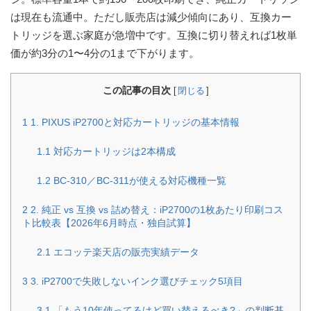
は現在も流通中。ただし販売店は減少傾向にあり、
互換カー
トリッジを選ぶ家庭が急増中
です。互換に切り替えれば1枚単
価が約3分の1〜4分の1まで下がります。
この記事の目次
[
閉じる
]
1
1. PIXUS iP2700と対応カートリッジの基本情報
1.1
対応カートリッジは2本構成
1.2
BC-310／BC-311が使える対応機種一覧
2
2. 純正 vs 互換 vs 詰め替え：iP2700の1枚あたり印刷コス
ト比較表【2026年6月時点・独自試算】
2.1
エコッテ楽天店の販売実績データ
3
3. iP2700で失敗しないインク選びチェック5項目
3.1
「もう10年使ってるけど買い替えるべき?」の判断基