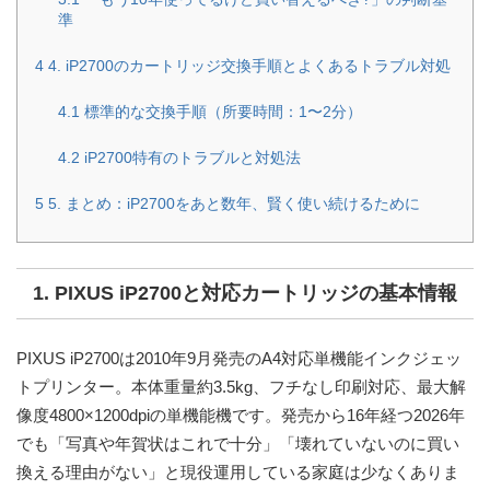
準
4
4. iP2700のカートリッジ交換手順とよくあるトラブル対処
4.1
標準的な交換手順（所要時間：1〜2分）
4.2
iP2700特有のトラブルと対処法
5
5. まとめ：iP2700をあと数年、賢く使い続けるために
1. PIXUS iP2700と対応カートリッジの基本情報
PIXUS iP2700は
2010年9月発売のA4対応単機能インクジェッ
トプリンター
。本体重量約3.5kg、フチなし印刷対応、最大解
像度4800×1200dpiの単機能機です。発売から16年経つ2026年
でも「写真や年賀状はこれで十分」「壊れていないのに買い
換える理由がない」と現役運用している家庭は少なくありま