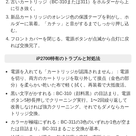
古いカートリッジ（BC-310または311）をホルダーから上
に引き抜く。
新品カートリッジのオレンジ色の保護テープを剥がし、ホ
ルダーに装着。
「カチッ」と音がするまでしっかり押し込
む
。
フロントカバーを閉じる。電源ボタンが点滅から点灯に戻
れば交換完了。
iP2700特有のトラブルと対処法
電源を入れても「カートリッジが認識されません」
：電源
を切り、両方のカートリッジを取り外して接点（金色の部
分）を柔らかい乾いた布で軽く拭く。再装着で大抵復活。
黒い文字がかすれる
：BC-310（顔料黒）の目詰まり。電源
ボタン5秒長押しでクリーニング実行。1〜2回繰り返して
改善しなければ強力クリーニング。それでもダメならカー
トリッジ交換。
カラーが極端にずれる
：BC-311の3色のいずれか1色が空ま
たは目詰まり。BC-311まるごと交換が基本。