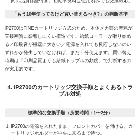
間の品質保証付き。初期不良時は使用済みでも交換対応。
「もう10年使ってるけど買い替えるべき?」の判断基準
iP2700はFINEカートリッジ方式のため、本体メカ部の摩耗が
直接画質に影響しにくい構造です。
給紙ローラーが滑り始め
る／印刷音が極端に大きい／電源を入れても反応しない
のい
ずれかが発生していなければ、まだ十分使えます。買い替え
時期は「印刷品質よりも給紙トラブルの頻度」で判断するの
が実用的です。
4. iP2700のカートリッジ交換手順とよくあるトラ
ブル対処
標準的な交換手順（所要時間：1〜2分）
iP2700の電源を入れたまま、フロントカバーを開ける。カ
ートリッジホルダーが中央に来るまで待つ。