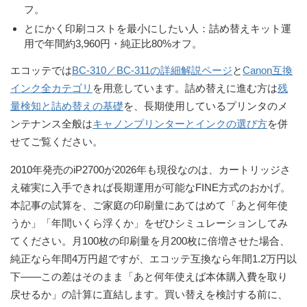
フ。
とにかく印刷コストを最小にしたい人
：詰め替えキット運
用で年間約3,960円・純正比80%オフ。
エコッテでは
BC-310／BC-311の詳細解説ページ
と
Canon互換
インク全カテゴリ
を用意しています。詰め替えに進む方は
残
量検知と詰め替えの基礎
を、長期使用しているプリンタのメ
ンテナンス全般は
キャノンプリンターとインクの選び方
を併
せてご覧ください。
2010年発売のiP2700が2026年も現役なのは、
カートリッジさ
え確実に入手できれば長期運用が可能なFINE方式
のおかげ。
本記事の試算を、ご家庭の印刷量にあてはめて「あと何年使
うか」「年間いくら浮くか」をぜひシミュレーションしてみ
てください。月100枚の印刷量を月200枚に倍増させた場合、
純正なら年間4万円超ですが、エコッテ互換なら年間1.2万円以
下――この差はそのまま「あと何年使えば本体購入費を取り
戻せるか」の計算に直結します。買い替えを検討する前に、