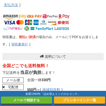
支払方法
]
領収書は、
前払い決済
の場合のみ、メールにてPDFをお送りしま
す。[
領収書発行
]
送料について
全国どこでも送料無料！
当店が負担
下記送料を
します！
全国一律
330円
メール便
宅配便
550円～
[
地域別送料
]
創業1999年「詰め替えインクのエコッテ」
一部単品商品は送料がかかる場合があります。
メールで相談する
プリンターインク一覧