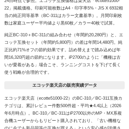
24日時点で参照。エコッテ互換価格は楽天店「ecotte51000-
22」掲載価格。印刷可能枚数はA4・印字率5%・JIS X 6932相
当の純正同等基準（BC-311はカラー文書基準）。月間印刷枚
数は家庭ユーザー平均値より黒60枚／カラー40枚で試算。
純正BC-310＋BC-311の組み合わせ（年間約20,280円）と、エ
コッテ互換セット（年間約5,800円）の差は
年間14,480円
。純
正比約71%オフの節約効果です。詰め替えまで踏み込めば
年
間16,320円超の節約
になります。iP2700のように「機種は古
いが愛着がある」場合こそ、ランニングコストを下げて長く
使う戦略が合理的です。
エコッテ楽天店の販売実績データ
エコッテ楽天店（ecotte51000-22）のBC-310／BC-311互換カ
テゴリは、
累計レビュー件数500件超・平均★4.4以上（2026
年6月時点）
。BC-310／BC-311はiP2700以外のMP・MX系複
合機ユーザーからもリピート購入されており、「古い機種な
のに今でも新品同等の互換が買える」という安心感が評価さ