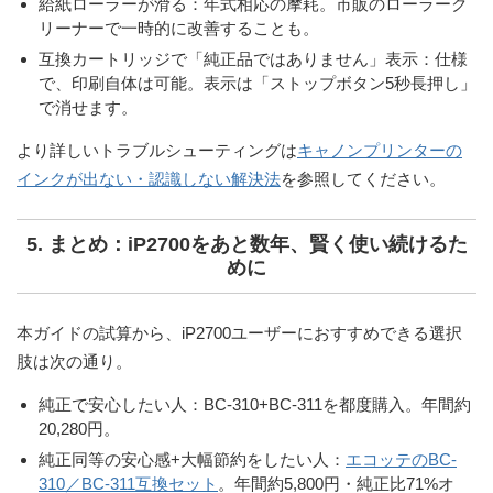
給紙ローラーが滑る
：年式相応の摩耗。市販のローラーク
リーナーで一時的に改善することも。
互換カートリッジで「純正品ではありません」表示
：仕様
で、印刷自体は可能。表示は「ストップボタン5秒長押し」
で消せます。
より詳しいトラブルシューティングは
キャノンプリンターの
インクが出ない・認識しない解決法
を参照してください。
5. まとめ：iP2700をあと数年、賢く使い続けるた
めに
本ガイドの試算から、iP2700ユーザーにおすすめできる選択
肢は次の通り。
純正で安心したい人
：BC-310+BC-311を都度購入。年間約
20,280円。
純正同等の安心感+大幅節約をしたい人
：
エコッテのBC-
310／BC-311互換セット
。年間約5,800円・純正比71%オ