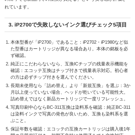
れています。
3. iP2700で失敗しないインク選びチェック5項目
本体型番が「iP2700」であること
：iP2702・iP1980など似
た型番はカートリッジが異なる場合あり。本体の銘板を必
ず確認。
純正にこだわらないなら、互換ICチップの残量表示機能を
確認
：エコッテ互換はチップ付きで残量表示対応。初心者
の方は必ずチップ付きを選んでください。
長期未使用なら「詰め替え」より「新規互換」を選ぶ
：3か
月以上使っていない場合、ヘッドが乾いている可能性大。
詰め替えではなく新品カートリッジで一度リフレッシュ。
写真印刷中心ならBC-311互換は染料系を確認
：純正BC-311
は染料インクで写真の発色が良いため、互換も染料系を選
ぶこと。
保証年数を確認
：エコッテの互換カートリッジは購入後1年