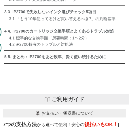
3
3. iP2700で失敗しないインク選びチェック5項目
3.1
「もう10年使ってるけど買い替えるべき?」の判断基準
4
4. iP2700のカートリッジ交換手順とよくあるトラブル対処
4.1
標準的な交換手順（所要時間：1〜2分）
4.2
iP2700特有のトラブルと対処法
ン
5
5. まとめ：iP2700をあと数年、賢く使い続けるために
ご利用ガイド
お支払い・領収書について
7つの支払方法
後払いもOK！
から選べて便利！安心の
[