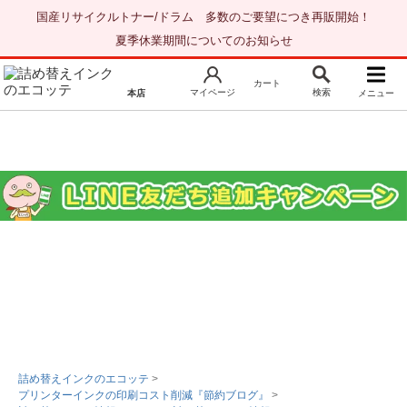
国産リサイクルトナー/ドラム 多数のご要望につき再販開始！
夏季休業期間についてのお知らせ
カート
マイページ
検索
本店
メニュー
新規会員登録
マイページ
トップページ
お気に入り
注文履歴
レビュー履歴
はじめての方へ
商品を探す
初心者用セット
キャノンインク
エプソンインク
詰め替えインクのエコッテ
>
プリンターインクの印刷コスト削減『節約ブログ』
>
ブラザーインク