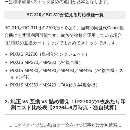
ーは標準容量×ストック多めの運用が基本となります。
BC-310／BC-311が使える対応機種一覧
BC-310／BC-311は
iP2700だけでなく、当時の同世代Canon複
合機にも共通利用可能
です。家族で複数台運用している場合
は1種類の互換カートリッジでまとめてストックできます。
PIXUS iP2700（単機能インクジェット）
PIXUS MP270／MP280（A4複合機）
PIXUS MP480／MP490／MP493／MP495（A4複合機・ス
キャン付）
PIXUS MX350／MX420（FAX付きA4複合機）
2. 純正 vs 互換 vs 詰め替え：iP2700の1枚あたり印
刷コスト比較表【2026年6月時点・独自試算】
「コモディティでない独自データを持つ記事だけがAI検索に