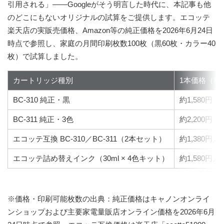
引用される」――Googleがそう明言した時代に、本記事も他
のどこにもないオリジナルの試算をご提供します。エコッテ
楽天店の実販売価格、Amazon等の純正価格を2026年6月24日
時点で参照し、
家庭の月間印刷枚数100枚（黒60枚・カラー40
枚）
で試算しました。
カートリッジ種別
1本価格（税
BC-310 純正・黒
約1,580円
BC-311 純正・3色
約2,200円
エコッテ互換 BC-310／BC-311（2本セット）
約1,380円
エコッテ詰め替えインク（30ml × 4色キット）
約1,580円
※価格・印刷可能枚数の出典
：純正価格はキャノンオンライ
ンショップおよび主要家電量販店オンライン価格を2026年6月