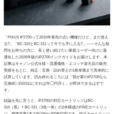
「PIXUS iP2700って2010年発売の古い機種だけど、まだ使え
る?」「BC-310とBC-311って今でも手に入る?」――そんな疑
問をお持ちの方に、
長く使い続けたい家庭ユーザー向けに最
適化した2026年版のiP2700インクガイド
をお届けします。本
記事はキャノン公式仕様・流通価格・エコッテ楽天店の販売
実績をもとに、純正・互換・詰め替えの1枚単価まで具体的に
試算しています。読み終わるころには「我が家のiP2700なら
互換BC-310/311にすれば年◯円浮く」が即決できるはずで
す。
結論を先に言うと、
iP2700の対応カートリッジはBC-
310（黒）+ BC-311（3色一体）の2本構成のFINEカートリッ
ジ
。標準容量1本で約190〜200枚印刷でき、純正カートリッジ