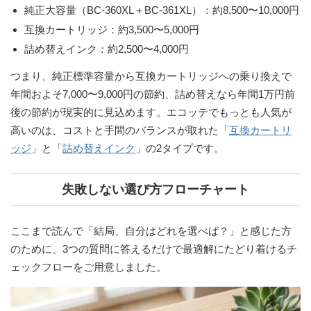
純正大容量（BC-360XL＋BC-361XL）
：約8,500〜10,000円
互換カートリッジ
：約3,500〜5,000円
詰め替えインク
：約2,500〜4,000円
つまり、純正標準容量から互換カートリッジへの乗り換えで
年間およそ7,000〜9,000円の節約
、詰め替えなら
年間1万円前
後の節約
が現実的に見込めます。エコッテでもっとも人気が
高いのは、コストと手間のバランスが取れた「
互換カートリ
ッジ
」と「
詰め替えインク
」の2タイプです。
失敗しない選び方フローチャート
ここまで読んで「結局、自分はどれを選べば？」と感じた方
のために、3つの質問に答えるだけで最適解にたどり着けるチ
ェックフローをご用意しました。