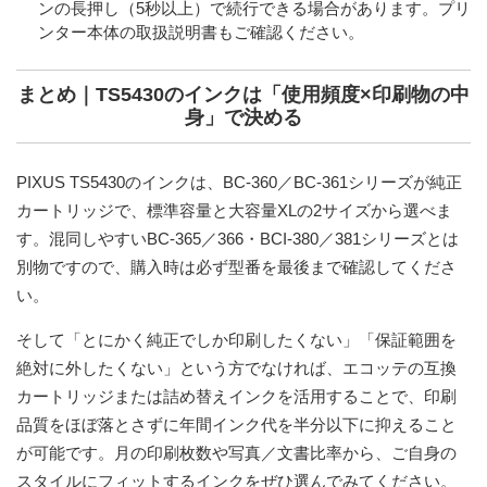
ンの長押し（5秒以上）で続行できる場合があります。プリ
ンター本体の取扱説明書もご確認ください。
まとめ｜TS5430のインクは「使用頻度×印刷物の中
身」で決める
PIXUS TS5430のインクは、BC-360／BC-361シリーズが純正
カートリッジで、標準容量と大容量XLの2サイズから選べま
す。混同しやすいBC-365／366・BCI-380／381シリーズとは
別物ですので、購入時は必ず型番を最後まで確認してくださ
い。
そして「とにかく純正でしか印刷したくない」「保証範囲を
絶対に外したくない」という方でなければ、エコッテの
互換
カートリッジ
または
詰め替えインク
を活用することで、印刷
品質をほぼ落とさずに年間インク代を半分以下に抑えること
が可能です。月の印刷枚数や写真／文書比率から、ご自身の
スタイルにフィットするインクをぜひ選んでみてください。