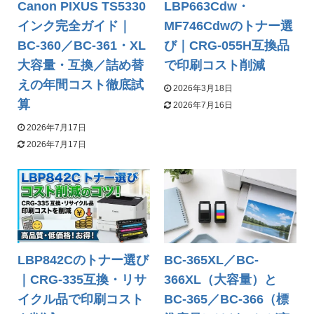
Canon PIXUS TS5330
LBP663Cdw・
インク完全ガイド｜
MF746Cdwのトナー選
BC-360／BC-361・XL
び｜CRG-055H互換品
大容量・互換／詰め替
で印刷コスト削減
えの年間コスト徹底試
2026年3月18日
算
2026年7月16日
2026年7月17日
2026年7月17日
LBP842Cのトナー選び
BC-365XL／BC-
｜CRG-335互換・リサ
366XL（大容量）と
イクル品で印刷コスト
BC-365／BC-366（標