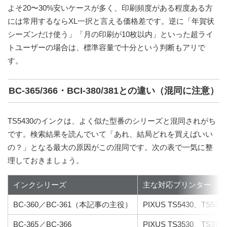
よそ20〜30%安いケースが多く、印刷頻度がある程度ある方
には
常用するならXL一択
と言える価格差です。逆に「年賀状
シーズンだけ使う」「月の印刷が10枚以内」といった超ライ
トユーザーの場合は、標準容量で十分という判断もアリで
す。
BC-365/366・BCI-380/381との違い（混同に注意）
TS5430のインクは、よく似た型番のシリーズと混同されがち
です。検索結果を読んでいて「あれ、結局どれを買えばいい
の？」となる最大の原因がこの混同です。次の表で一気に整
理しておきましょう。
インクシリーズ
主な対応プリンター
BC-360／BC-361（本記事の主役）
PIXUS TS5430、TS5330
BC-365／BC-366
PIXUS TS3530、TS