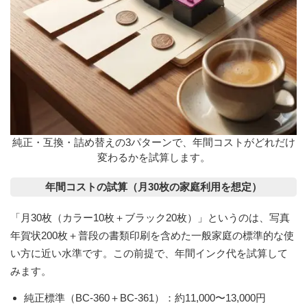
純正・互換・詰め替えの3パターンで、年間コストがどれだけ
変わるかを試算します。
年間コストの試算（月30枚の家庭利用を想定）
「月30枚（カラー10枚＋ブラック20枚）」というのは、写真
年賀状200枚＋普段の書類印刷を含めた一般家庭の標準的な使
い方に近い水準です。この前提で、年間インク代を試算して
みます。
純正標準（BC-360＋BC-361）
：約11,000〜13,000円