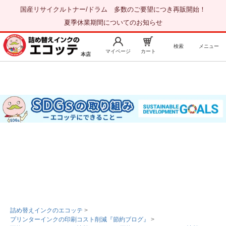
国産リサイクルトナー/ドラム 多数のご要望につき再販開始！
夏季休業期間についてのお知らせ
検索
メニュー
マイページ
カート
本店
新規会員登録
マイページ
トップページ
お気に入り
注文履歴
レビュー履歴
はじめての方へ
商品を探す
初心者用セット
キャノンインク
エプソンインク
詰め替えインクのエコッテ
>
プリンターインクの印刷コスト削減『節約ブログ』
>
ブラザーインク