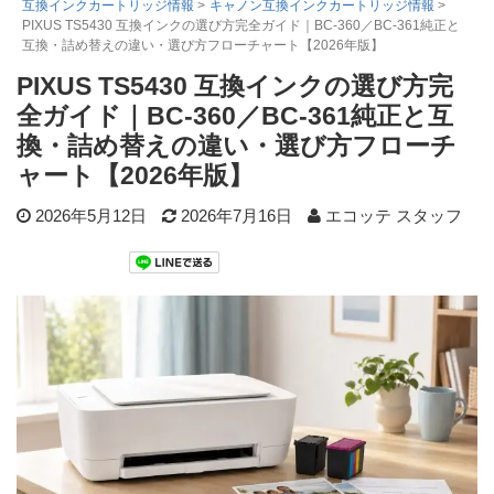
互換インクカートリッジ情報
>
キャノン互換インクカートリッジ情報
>
PIXUS TS5430 互換インクの選び方完全ガイド｜BC-360／BC-361純正と
詰め替えインク
互換・詰め替えの違い・選び方フローチャート【2026年版】
互換インクボトル
PIXUS TS5430 互換インクの選び方完
互換インクカートリッジ
全ガイド｜BC-360／BC-361純正と互
再生インクカートリッジ
換・詰め替えの違い・選び方フローチ
ャート【2026年版】
記事を探す
2026年5月12日
2026年7月16日
エコッテ スタッフ
お客様の声
お店の紹介
ご利用ガイド
よくある質問
お問い合わせ
会員専用商品
説明書ダウンロード