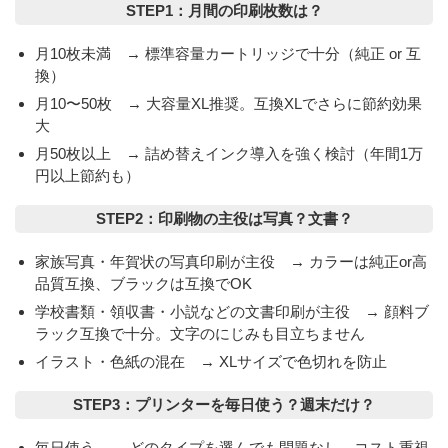
STEP1：月間の印刷枚数は？
月10枚未満 → 標準容量カートリッジで十分（純正 or 互
換）
月10〜50枚 → 大容量XL推奨。互換XLでさらに節約効果
大
月50枚以上 → 詰め替えインク導入を強く検討（年間1万
円以上節約も）
STEP2：印刷物の主役は写真？文書？
家族写真・年賀状の写真印刷が主役 →
カラーは純正or高
品質互換
、ブラックは互換でOK
学校書類・領収書・小説などの文書印刷が主役 →
顔料ブ
ラック互換
で十分。文字のにじみも目立ちません
イラスト・色紙の混在 → XLサイズで色切れを防止
STEP3：プリンターを毎日使う？週末だけ？
毎日使う → どのタイプを選んでも問題なし。コスト重視