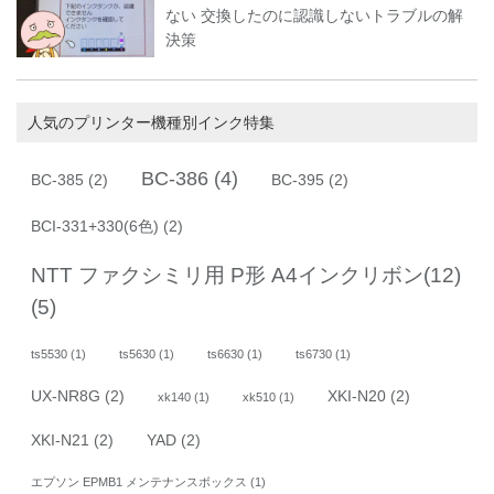
ない 交換したのに認識しないトラブルの解
決策
人気のプリンター機種別インク特集
BC-386
(4)
BC-385
(2)
BC-395
(2)
BCI-331+330(6色)
(2)
NTT ファクシミリ用 P形 A4インクリボン(12)
(5)
ts5530
(1)
ts5630
(1)
ts6630
(1)
ts6730
(1)
UX-NR8G
(2)
XKI-N20
(2)
xk140
(1)
xk510
(1)
XKI-N21
(2)
YAD
(2)
エプソン EPMB1 メンテナンスボックス
(1)