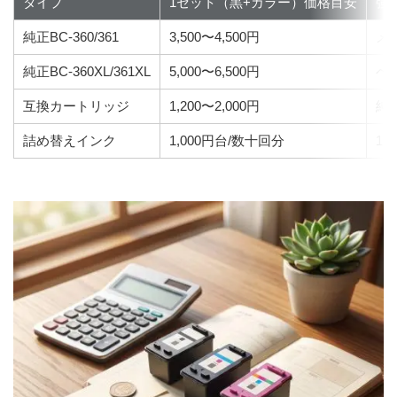
タイプ
1セット（黒+カラー）価格目安
強
純正BC-360/361
3,500〜4,500円
メ
純正BC-360XL/361XL
5,000〜6,500円
ペ
互換カートリッジ
1,200〜2,000円
純
詰め替えインク
1,000円台/数十回分
1