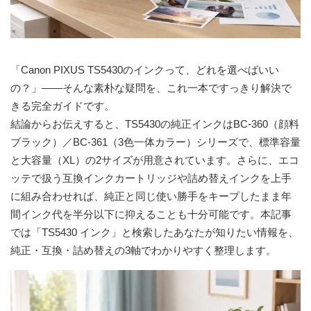
「Canon PIXUS TS5430のインクって、どれを選べばいい
の？」――そんな素朴な疑問を、これ一本ですっきり解決で
きる完全ガイドです。
結論からお伝えすると、TS5430の純正インクは
BC-360（顔料
ブラック）／BC-361（3色一体カラー）
シリーズで、標準容量
と大容量（XL）の2サイズが用意されています。さらに、エコ
ッテで扱う
互換インクカートリッジや詰め替えインク
を上手
に組み合わせれば、純正と同じ使い勝手をキープしたまま
年
間インク代を半分以下
に抑えることも十分可能です。本記事
では「TS5430 インク」と検索したあなたが知りたい情報を、
純正・互換・詰め替えの3軸でわかりやすく整理します。