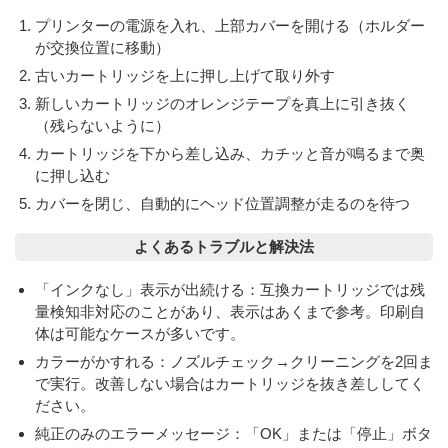
プリンターの電源を入れ、上部カバーを開ける（ホルダー
が交換位置に移動）
古いカートリッジを上に押し上げて取り外す
新しいカートリッジのオレンジテープを真上に引き抜く
（残らないように）
カートリッジを下から差し込み、カチッと音が鳴るまで奥
に押し込む
カバーを閉じ、自動的にヘッド位置調整が走るのを待つ
よくあるトラブルと解決法
「インクなし」表示が出続ける
：互換カートリッジでは残
量検知非対応のことがあり、表示はあくまで参考。印刷自
体は可能なケースが多いです。
カラーがかすれる
：ノズルチェック→クリーニングを2回ま
で実行。改善しない場合はカートリッジを抜き差ししてく
ださい。
純正のみのエラーメッセージ
：「OK」または「停止」ボタ