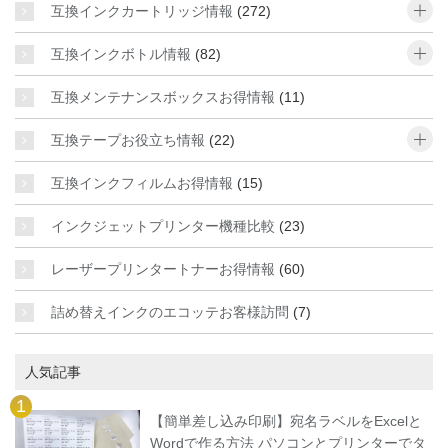
o
互換インクカートリッジ情報
(272)
o
互換インクボトル情報
(82)
互換メンテナンスボックスお得情報
(11)
o
互換テープお役立ち情報
(22)
互換インクフィルムお得情報
(15)
インクジェットプリンター機種比較
(23)
レーザープリンタートナーお得情報
(60)
詰め替えインクのエコッテお客様訪問
(7)
人気記事
【簡単差し込み印刷】宛名ラベルをExcelと
Wordで作る方法 パソコンとプリンターでタ