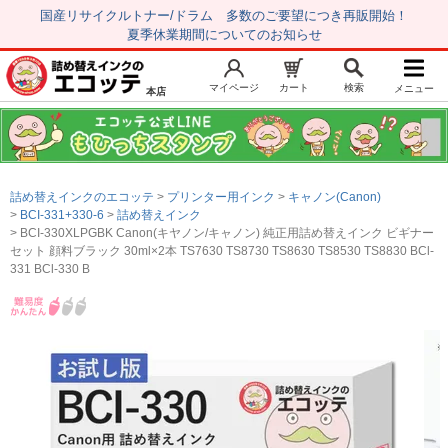
国産リサイクルトナー/ドラム 多数のご要望につき再販開始！
夏季休業期間についてのお知らせ
マイページ
カート
検索
メニュー
本店
新規会員登録
マイページ
トップページ
お気に入り
詰め替えインクのエコッテ
プリンター用インク
キャノン(Canon)
注文履歴
レビュー履歴
BCI-331+330-6
詰め替えインク
BCI-330XLPGBK Canon(キヤノン/キャノン) 純正用詰め替えインク ビギナー
はじめての方へ
セット 顔料ブラック 30ml×2本 TS7630 TS8730 TS8630 TS8530 TS8830 BCl-
331 BCl-330 B
商品を探す
初心者用セット
キャノンインク
エプソンインク
ブラザーインク