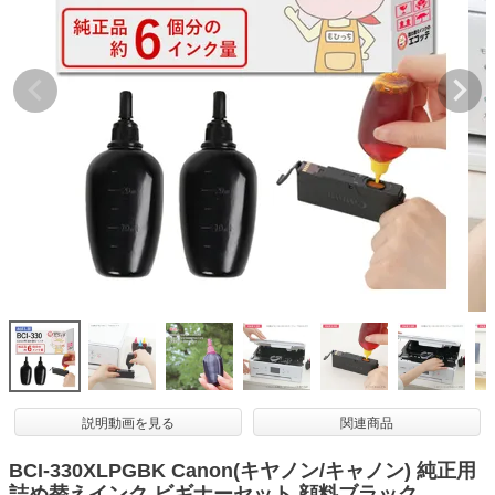
詰め替えインク
互換インクボトル
互換インクカートリッジ
再生インクカートリッジ
記事を探す
お客様の声
お店の紹介
ご利用ガイド
よくある質問
お問い合わせ
会員専用商品
説明動画を見る
関連商品
説明書ダウンロード
BCI-330XLPGBK Canon(キヤノン/キャノン) 純正用
詰め替えインク ビギナーセット 顔料ブラック