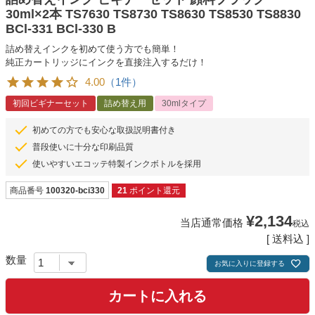
30ml×2本 TS7630 TS8730 TS8630 TS8530 TS8830
BCl-331 BCl-330 B
詰め替えインクを初めて使う方でも簡単！
純正カートリッジにインクを直接注入するだけ！
4.00
（1件）
初回ビギナーセット
詰め替え用
30mlタイプ
初めての方でも安心な取扱説明書付き
普段使いに十分な印刷品質
使いやすいエコッテ特製インクボトルを採用
商品番号
100320-bci330
21
ポイント還元
¥
2,134
当店通常価格
税込
送料込
お気に入りに登録する
カートに入れる