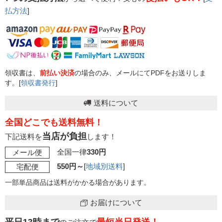
払方法
]
領収書は、
前払い決済
の場合のみ、メールにてPDFをお送りしま
す。[
領収書発行
]
送料について
全国どこでも送料無料！
当店が負担
下記送料を
します！
全国一律
330円
メール便
550円～
[
地域別送料
]
宅配便
一部単品商品は送料がかかる場合があります。
お届けについて