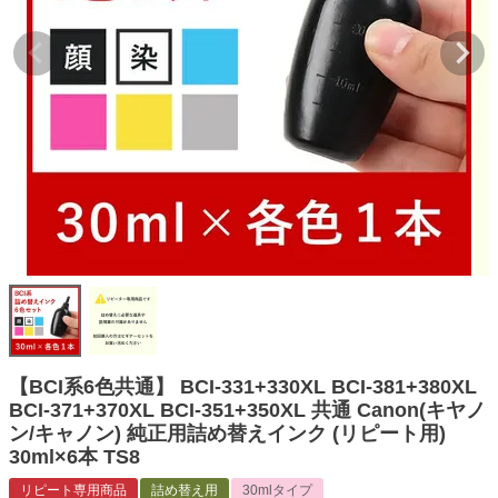
詰め替えインク
互換インクボトル
互換インクカートリッジ
再生インクカートリッジ
記事を探す
お客様の声
お店の紹介
ご利用ガイド
よくある質問
お問い合わせ
【BCI系6色共通】 BCI-331+330XL BCI-381+380XL
BCI-371+370XL BCI-351+350XL 共通 Canon(キヤノ
会員専用商品
ン/キャノン) 純正用詰め替えインク (リピート用)
30ml×6本 TS8
説明書ダウンロード
リピート専用商品
詰め替え用
30mlタイプ