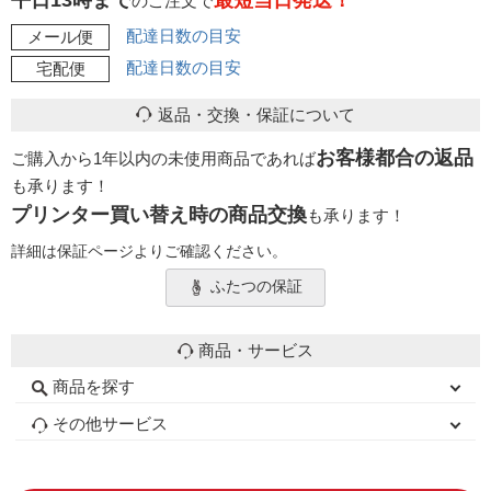
平日13時まで
最短当日発送！
のご注文で
配達日数の目安
メール便
配達日数の目安
宅配便
返品・交換・保証について
お客様都合の返品
ご購入から1年以内の未使用商品であれば
も承ります！
プリンター買い替え時の商品交換
も承ります！
詳細は保証ページよりご確認ください。
ふたつの保証
商品・サービス
商品を探す
初心者用セット
キャノンインク
エプソンインク
ブラザーインク
詰め替えインク
互換インクボトル
互換インクカートリッジ
再生インクカートリッジ
トナーカートリッジ
その他サービス
はじめての方へ
お客様の声
お店の紹介
ご利用ガイド
よくある質問
お問い合わせ
会員専用商品
説明書ダウンロード