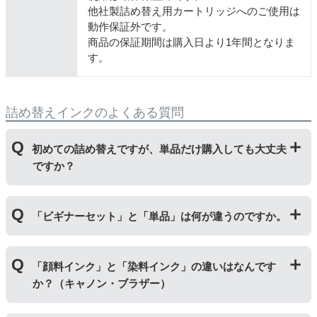
他社製詰め替え用カートリッジへのご使用は
動作保証外です。
商品の保証期間は購入日より1年間となりま
す。
詰め替えインクのよくある質問
初めての詰め替えですが、単品だけ購入しても大丈夫
ですか？
初めて詰め替えインクをご使用する方はビギナーセット
「ビギナーセット」と「単品」は何が違うのですか。
をご購入ください。ビギナーセットには説明書を同封し
ておりますのでご覧いただき、正しく作業を行ってくだ
さい。
単品商品には、詰め替えに必要な道具や説明書な
「ビギナーセット」には説明書や作業に必要な道具が付
どが入っておりません。
「顔料インク」と「染料インク」の違いはなんです
いています。「単品」には説明書や道具が付いておりま
か？（キャノン・ブラザー）
せんので、リピーター様向けに販売しております。