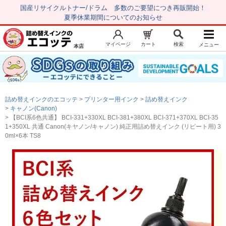
国産リサイクルトナー/ドラム 多数のご要望につき再販開始！
夏季休業期間についてのお知らせ
マイページ
カート
検索
メニュー
本店
新規会員登録
マイページ
トップページ
お気に入り
詰め替えインクのエコッテ
プリンター用インク
詰め替えインク
注文履歴
レビュー履歴
キャノン(Canon)
【BCI系6色共通】 BCI-331+330XL BCI-381+380XL BCI-371+370XL BCI-35
はじめての方へ
1+350XL 共通 Canon(キヤノン/キャノン) 純正用詰め替えインク (リピート用) 3
0ml×6本 TS8
商品を探す
初心者用セット
キャノンインク
エプソンインク
ブラザーインク