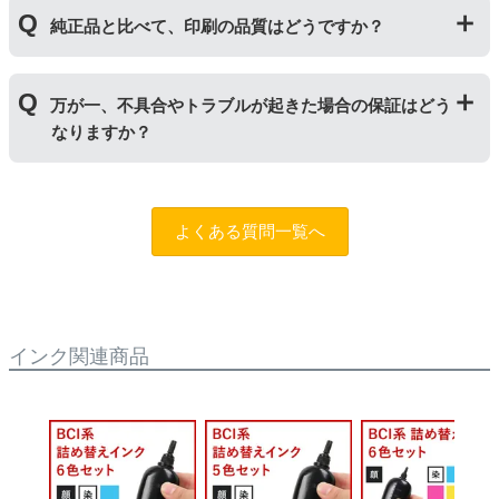
｢顔料インク」はインクの粒子を紙の表面にのせ定着さ
純正品と比べて、印刷の品質はどうですか？
せます。紫外線に強いため色の劣化が少なく、耐水性に
優れているため印字のにじみが少ないのが特徴です。
「染料インク」はインクが紙の繊維質に浸透して発色し
普段使いの印刷物であれば問題ない品質です。ただし、
ます。インクを重ね合わせて細かく色合いを表現でき、
万が一、不具合やトラブルが起きた場合の保証はどう
写真やディスク(CDやDVD)など光沢のある用紙への印刷
発色の良い鮮やかな仕上がりになるため、写真印刷に向
なりますか？
は色味が異なる場合がありますのでご注意ください。ま
いています。詳しくは
こちらのページ
をご確認くださ
た、純正品と比べると色あせや劣化が進みやすいため、
い。
長期保存を目的とした写真や大事な書類を印刷する際は
まずはサポートスタッフまでご相談をお願いいたしま
ご注意ください。
す。（
問合フォーム
）また、「
ふたつの保証
」を設けて
よくある質問一覧へ
おりますので、ご購入商品とご使用プリンタ―について
も保証の適用が可能です。
インク関連商品