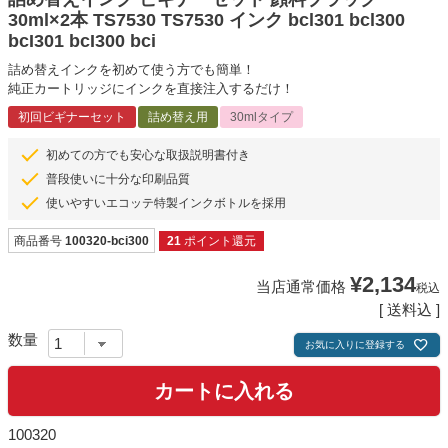
30ml×2本 TS7530 TS7530 インク bcl301 bcl300
bcI301 bcI300 bci
詰め替えインクを初めて使う方でも簡単！
純正カートリッジにインクを直接注入するだけ！
初回ビギナーセット
詰め替え用
30mlタイプ
初めての方でも安心な取扱説明書付き
普段使いに十分な印刷品質
使いやすいエコッテ特製インクボトルを採用
商品番号
100320-bci300
21
ポイント還元
¥
2,134
当店通常価格
税込
送料込
お気に入りに登録する
カートに入れる
100320