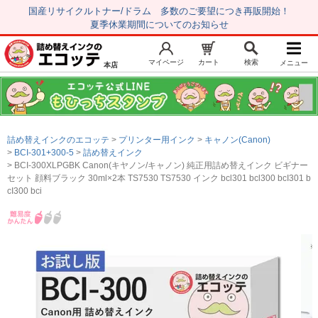
国産リサイクルトナー/ドラム 多数のご要望につき再販開始！
夏季休業期間についてのお知らせ
マイページ
カート
検索
メニュー
本店
新規会員登録
マイページ
トップページ
お気に入り
詰め替えインクのエコッテ
プリンター用インク
キャノン(Canon)
注文履歴
レビュー履歴
BCI-301+300-5
詰め替えインク
BCI-300XLPGBK Canon(キヤノン/キャノン) 純正用詰め替えインク ビギナー
はじめての方へ
セット 顔料ブラック 30ml×2本 TS7530 TS7530 インク bcl301 bcl300 bcI301 b
cI300 bci
商品を探す
初心者用セット
キャノンインク
エプソンインク
ブラザーインク