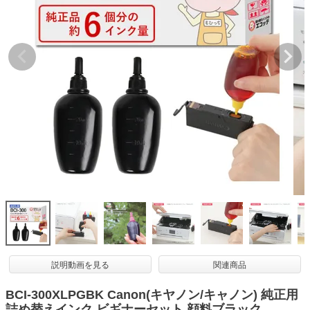
詰め替えインク
互換インクボトル
互換インクカートリッジ
再生インクカートリッジ
記事を探す
お客様の声
お店の紹介
ご利用ガイド
よくある質問
お問い合わせ
会員専用商品
説明動画を見る
関連商品
説明書ダウンロード
BCI-300XLPGBK Canon(キヤノン/キャノン) 純正用
詰め替えインク ビギナーセット 顔料ブラック