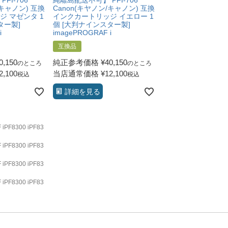
FI-706
縄離島配送不可】 PFI-706
縄離島配送不可】 PFI
/キャノン) 互換
Canon(キヤノン/キャノン) 互換
Canon(キヤノン/キ
 マゼンタ 1
インクカートリッジ イエロー 1
インクカートリッジ 
ター製]
個 [大判ナインスター製]
[大判ナインスター製
i
imagePROGRAF i
imagePROGRAF iP
互換品
互換品
0,150
純正参考価格
¥
40,150
純正参考価格
¥
40,
のところ
のところ
2,100
当店通常価格
¥
12,100
当店通常価格
¥
12,
税込
税込
詳細を見る
詳細を見る
8300 iPF83
8300 iPF83
8300 iPF83
8300 iPF83