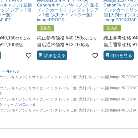
PFI-706
縄離島配送不可】 PFI-706
縄離島配送不可】 P
ン/キャノン) 互換
Canon(キヤノン/キャノン) 互換
Canon(キヤノン
ッジ シアン 1個
インクカートリッジ フォトシア
インクカートリッジ
ター製]
ン 1個 [大判ナインスター製]
個 [大判ナインス
F iPF
imagePROGR
imagePROGRAF 
互換品
互換品
¥
40,150
純正参考価格
¥
40,150
純正参考価格
¥
4
のところ
のところ
¥
12,100
当店通常価格
¥
12,100
当店通常価格
¥
1
税込
税込
詳細を見る
詳細を見る
)
PFI-706
ノン/キャノン) リサイクルインク レッド 1個 [大判プレジール製] imagePROGRAF iPF
)
ノン/キャノン) リサイクルインク レッド 1個 [大判プレジール製] imagePROGRAF iPF
ク
ノン/キャノン) リサイクルインク レッド 1個 [大判プレジール製] imagePROGRAF iPF
ク
キャノン(Canon)
ノン/キャノン) リサイクルインク レッド 1個 [大判プレジール製] imagePROGRAF iPF