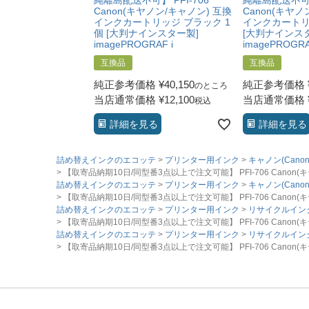
縄離島配送不可】 PFI-706
縄離島配送不可】 
Canon(キヤノン/キャノン) 互換
Canon(キヤノ
インクカートリッジ ブラック 1
インクカートリ
個 [大判ナインスター製]
[大判ナインス
imagePROGRAF i
imagePROGRA
互換品
互換品
純正参考価格
¥
40,150
純正参考価格
のところ
当店通常価格
¥
12,100
当店通常価格
税込
詳細を見る
詳細を見る
詰め替えインクのエコッテ
プリンター用インク
キャノン(Canon
【取寄品納期10日/同型番3点以上で注文可能】 PFI-706 Canon(キヤ
詰め替えインクのエコッテ
プリンター用インク
キャノン(Canon
【取寄品納期10日/同型番3点以上で注文可能】 PFI-706 Canon(キヤ
詰め替えインクのエコッテ
プリンター用インク
リサイクルイン
【取寄品納期10日/同型番3点以上で注文可能】 PFI-706 Canon(キヤ
詰め替えインクのエコッテ
プリンター用インク
リサイクルイン
【取寄品納期10日/同型番3点以上で注文可能】 PFI-706 Canon(キヤ