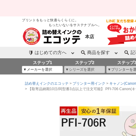
プリントをもっと快適らくらくに。
もったいないをサステナブルへ。
本店
はじめての方へ
商品を探す
記
ステップ1
ステップ2
ステップ
詰め替えインクのエコッテ
プリンター用インク
キャノン(Canon
【取寄品納期10日/同型番3点以上で注文可能】 PFI-706 Canon(キヤ