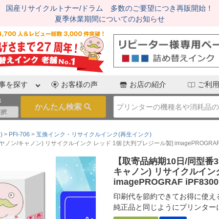
国産リサイクルトナー/ドラム 多数のご要望につき再販開始！
夏季休業期間についてのお知らせ
事を探す
お客様の声
お店の紹介
ご利
3
)
PFI-706
互換インク・リサイクルインク(再生インク)
ノン/キャノン) リサイクルインク レッド 1個 [大判プレジール製] imagePROGRAF iPF
【取寄品納期10日/同型番3点
キャノン) リサイクルインク
imagePROGRAF iPF8300
印刷代を節約できてお得に使え
純正品と同じようにプリンター