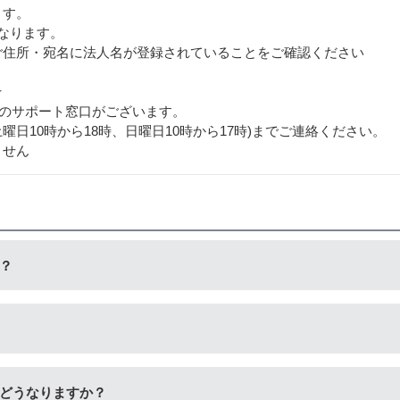
ます。
なります。
ご住所・宛名に法人名が登録されていることをご確認ください
★
用のサポート窓口がございます。
日・土曜日10時から18時、日曜日10時から17時)までご連絡ください。
ません
？
生工場にて洗浄やインク充填をしたうえで、再度販売している商
量検知無効操作
」が必要となる場合がございます。プリンターや
どうなりますか？
だけます。