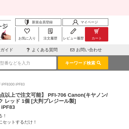
新規会員登録
マイページ
お気に入り
注文履歴
レビュー履歴
カート
用ガイド
よくある質問
お問い合わせ
キーワード検索
8300 iPF83
以上で注文可能】 PFI-706 Canon(キヤノン/
 レッド 1個 [大判プレジール製]
 iPF83
る！
にセットするだけ！