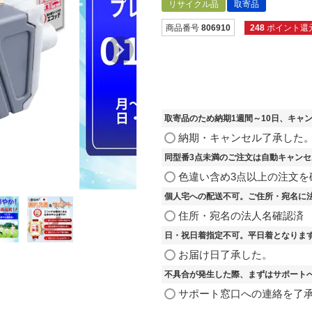
リサイクル品
取寄品
商品番号
806910
248
ポイント還
取寄品のため納期1週間～10日、キャ
納期・キャンセル了承した
同型番3点未満のご注文は自動キャン
色違い含め3点以上の注文を
個人宅への配送不可。ご住所・宛名に
住所・宛名の法人名確認済
日・祝日着指定不可。平日着となりま
お届け日了承した。
不具合が発生した際、まずはサポート
サポート窓口への連絡を了