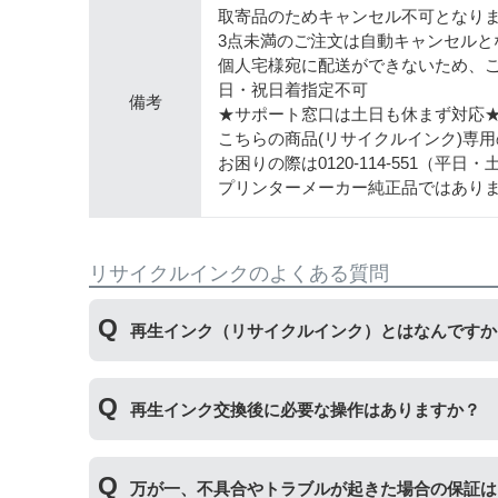
取寄品のためキャンセル不可となり
3点未満のご注文は自動キャンセルと
個人宅様宛に配送ができないため、
日・祝日着指定不可
備考
★サポート窓口は土日も休まず対応
こちらの商品(リサイクルインク)専
お困りの際は0120-114-551（平
プリンターメーカー純正品ではあり
リサイクルインクのよくある質問
再生インク（リサイクルインク）とはなんですか
使用済みの純正インクカートリッジを回収し、再
再生インク交換後に必要な操作はありますか？
す。
再生インクカートリッジを使用するために、「
残
万が一、不具合やトラブルが起きた場合の保証は
プボタンを5秒以上押していただくとご使用いた