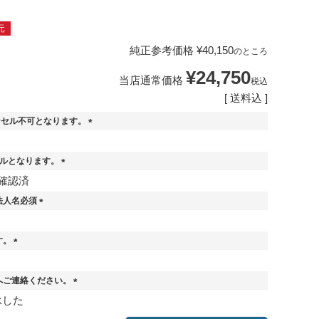
元
純正参考価格
¥
40,150
のところ
¥
24,750
当店通常価格
税込
送料込
ンセル不可となります。
(
。
必
セルとなります。
須
)
(
確認済
必
法人名必須
須
)
(
必
す。
須
)
(
必
へご連絡ください。
須
)
(
承した
必