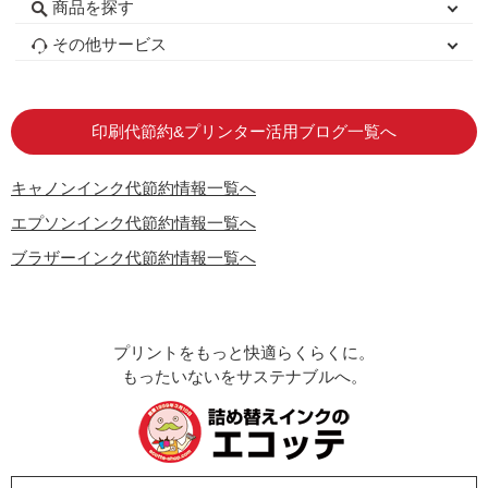
商品を探す
初心者用セット
キャノンインク
エプソンインク
ブラザーインク
詰め替えインク
互換インクボトル
互換インクカートリッジ
再生インクカートリッジ
トナーカートリッジ
その他サービス
はじめての方へ
お客様の声
お店の紹介
ご利用ガイド
よくある質問
お問い合わせ
会員専用商品
説明書ダウンロード
印刷代節約&プリンター活用ブログ一覧へ
キャノンインク代節約情報一覧へ
エプソンインク代節約情報一覧へ
ブラザーインク代節約情報一覧へ
プリントをもっと快適らくらくに。
もったいないをサステナブルへ。