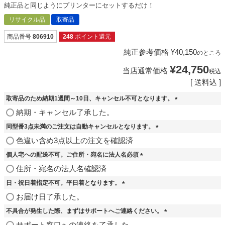
純正品と同じようにプリンターにセットするだけ！
リサイクル品
取寄品
商品番号
806910
248
ポイント還元
純正参考価格
¥
40,150
のところ
¥
24,750
当店通常価格
税込
送料込
取寄品のため納期1週間～10日、キャンセル不可となります。
(
納期・キャンセル了承した。
必
同型番3点未満のご注文は自動キャンセルとなります。
須
)
(
色違い含め3点以上の注文を確認済
必
個人宅への配送不可。ご住所・宛名に法人名必須
須
)
(
住所・宛名の法人名確認済
必
日・祝日着指定不可。平日着となります。
須
)
(
お届け日了承した。
必
不具合が発生した際、まずはサポートへご連絡ください。
須
)
(
サポート窓口への連絡を了承した