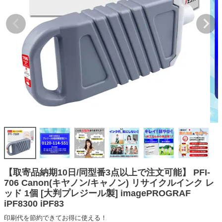
詰め替えインク
互換インクボトル
互換インクカートリッジ
再生インクカートリッジ
記事を探す
お客様の声
お店の紹介
ご利用ガイド
よくある質問
お問い合わせ
【取寄品納期10日/同型番3点以上で注文可能】 PFI-
706 Canon(キヤノン/キャノン) リサイクルインク レ
会員専用商品
ッド 1個 [大判プレジール製] imagePROGRAF
iPF8300 iPF83
説明書ダウンロード
印刷代を節約できてお得に使える！