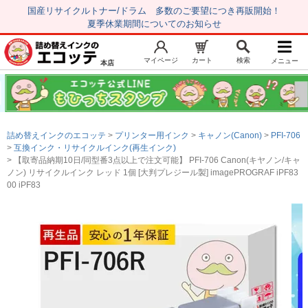
国産リサイクルトナー/ドラム 多数のご要望につき再販開始！
夏季休業期間についてのお知らせ
マイページ
カート
検索
メニュー
本店
新規会員登録
マイページ
トップページ
お気に入り
詰め替えインクのエコッテ
プリンター用インク
キャノン(Canon)
PFI-706
注文履歴
レビュー履歴
互換インク・リサイクルインク(再生インク)
【取寄品納期10日/同型番3点以上で注文可能】 PFI-706 Canon(キヤノン/キャ
はじめての方へ
ノン) リサイクルインク レッド 1個 [大判プレジール製] imagePROGRAF iPF83
00 iPF83
商品を探す
初心者用セット
キャノンインク
エプソンインク
ブラザーインク