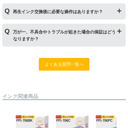
使用済みの純正インクカートリッジを回収し、再生工場
再生インク交換後に必要な操作はありますか？
にて洗浄やインク充填をしたうえで、再度販売している
商品です。純正品に比べて、印刷代を節約することがで
きます。
再生インクカートリッジを使用するために、「
残量検知
万が一、不具合やトラブルが起きた場合の保証はどう
無効操作
」が必要となる場合がございます。プリンター
なりますか？
やパソコンにインク残量は表示されなくなりますが、ス
トップボタンを5秒以上押していただくとご使用いただ
けます。
まずはサポートスタッフまでご相談をお願いいたしま
す。
お問い合わせフォーム
純正品と同様にインク残量表示が必要なお客様は商品名
よくある質問一覧へ
に
[残量表示あり]と記載された商品
をお買い求めくださ
い。
インク関連商品