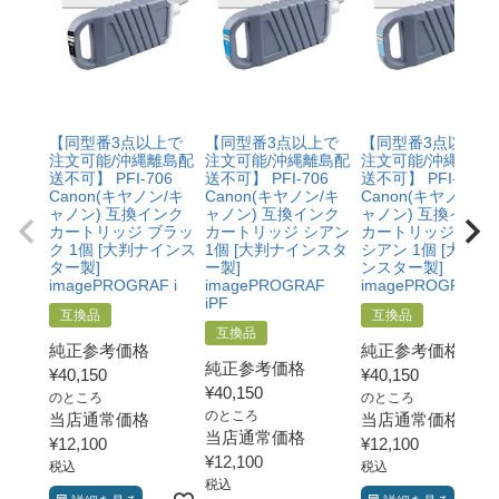
【同型番3点以上で
【同型番3点以上で
【同型番3点以上で
注文可能/沖縄離島配
注文可能/沖縄離島配
注文可能/沖縄離島
送不可】 PFI-706
送不可】 PFI-706
送不可】 PFI-706
Canon(キヤノン/キ
Canon(キヤノン/キ
Canon(キヤノン/キ
ャノン) 互換インク
ャノン) 互換インク
ャノン) 互換インク
カートリッジ ブラッ
カートリッジ シアン
カートリッジ フォ
ク 1個 [大判ナインス
1個 [大判ナインスタ
シアン 1個 [大判ナ
ター製]
ー製]
ンスター製]
imagePROGRAF i
imagePROGRAF
imagePROGR
iPF
互換品
互換品
互換品
純正参考価格
純正参考価格
純正参考価格
¥
40,150
¥
40,150
¥
40,150
のところ
のところ
のところ
当店通常価格
当店通常価格
当店通常価格
¥
12,100
¥
12,100
¥
12,100
税込
税込
税込