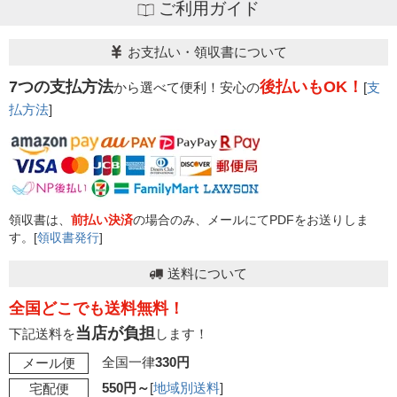
ご利用ガイド
お支払い・領収書について
7つの支払方法
後払いもOK！
から選べて便利！安心の
[
支
払方法
]
領収書は、
前払い決済
の場合のみ、メールにてPDFをお送りしま
す。[
領収書発行
]
送料について
全国どこでも送料無料！
当店が負担
下記送料を
します！
全国一律
330円
メール便
550円～
[
地域別送料
]
宅配便