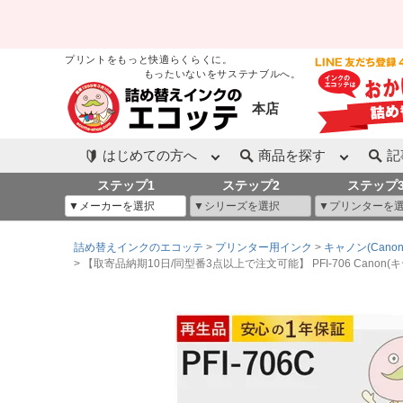
プリントをもっと快適らくらくに。
もったいないをサステナブルへ。
本店
はじめての方へ
商品を探す
記
ステップ1
ステップ2
ステップ
詰め替えインクのエコッテ
プリンター用インク
キャノン(Canon
【取寄品納期10日/同型番3点以上で注文可能】 PFI-706 Canon(キヤ