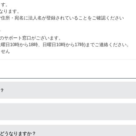
ます。
なります。
ご住所・宛名に法人名が登録されていることをご確認ください
★
用のサポート窓口がございます。
日・土曜日10時から18時、日曜日10時から17時)までご連絡ください。
ません
？
生工場にて洗浄やインク充填をしたうえで、再度販売している商
量検知無効操作
」が必要となる場合がございます。プリンターや
どうなりますか？
だけます。