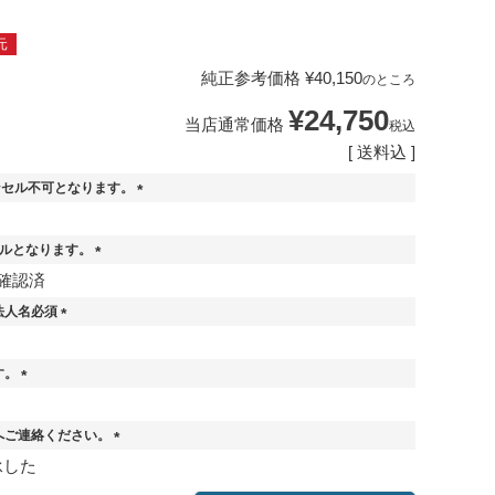
元
純正参考価格
¥
40,150
のところ
¥
24,750
当店通常価格
税込
送料込
ンセル不可となります。
(
。
必
セルとなります。
須
)
(
確認済
必
法人名必須
須
)
(
必
す。
須
)
(
必
へご連絡ください。
須
)
(
承した
必