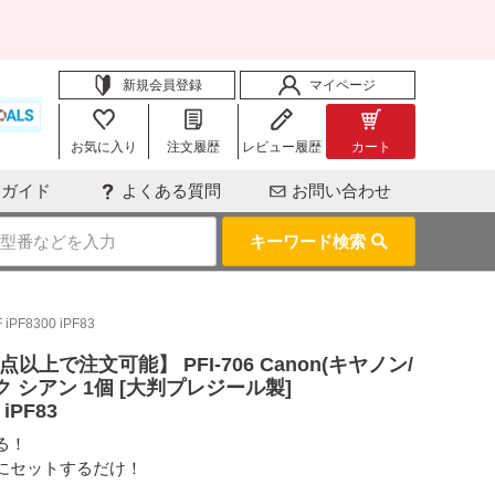
新規会員登録
マイページ
お気に入り
注文履歴
レビュー履歴
カート
用ガイド
よくある質問
お問い合わせ
キーワード検索
8300 iPF83
以上で注文可能】 PFI-706 Canon(キヤノン/
 シアン 1個 [大判プレジール製]
 iPF83
る！
にセットするだけ！