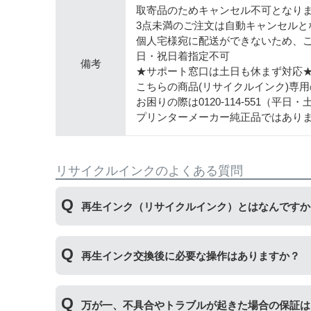
取寄品のためキャンセル不可となり
3点未満のご注文は自動キャンセルと
個人宅様宛に配送ができないため、
日・祝日着指定不可
備考
★サポート窓口は土日も休まず対応
こちらの商品(リサイクルインク)専
お困りの際は0120-114-551（平
プリンターメーカー純正品ではあり
リサイクルインクのよくある質問
再生インク（リサイクルインク）とはなんですか
使用済みの純正インクカートリッジを回収し、再
再生インク交換後に必要な操作はありますか？
す。
再生インクカートリッジを使用するために、「
残
万が一、不具合やトラブルが起きた場合の保証は
プボタンを5秒以上押していただくとご使用いた