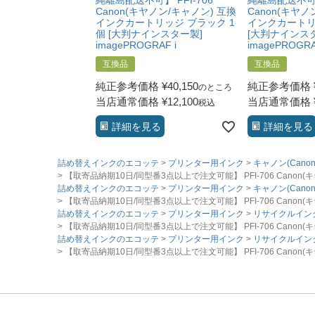
縄離島配送不可】 PFI-706
縄離島配送不可】 
Canon(キヤノン/キャノン) 互換
Canon(キヤノ
インクカートリッジ ブラック 1
インクカートリ
個 [大判ナインスター製]
[大判ナインス
imagePROGRAF i
imagePROGRA
互換品
互換品
純正参考価格
¥
40,150
純正参考価格
のところ
当店通常価格
¥
12,100
当店通常価格
税込
詳細を見る
詳細を見る
詰め替えインクのエコッテ
プリンター用インク
キャノン(Canon
【取寄品納期10日/同型番3点以上で注文可能】 PFI-706 Canon(キヤ
詰め替えインクのエコッテ
プリンター用インク
キャノン(Canon
【取寄品納期10日/同型番3点以上で注文可能】 PFI-706 Canon(キヤ
詰め替えインクのエコッテ
プリンター用インク
リサイクルイン
【取寄品納期10日/同型番3点以上で注文可能】 PFI-706 Canon(キヤ
詰め替えインクのエコッテ
プリンター用インク
リサイクルイン
【取寄品納期10日/同型番3点以上で注文可能】 PFI-706 Canon(キヤ