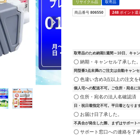
リサイクル品
取寄品
商品番号
806550
248
ポイント還
取寄品のため納期1週間～10日、キャ
納期・キャンセル了承した
同型番3点未満のご注文は自動キャン
色違い含め3点以上の注文を
個人宅への配送不可。ご住所・宛名に
住所・宛名の法人名確認済
日・祝日着指定不可。平日着となりま
お届け日了承した。
不具合が発生した際、まずはサポート
サポート窓口への連絡を了