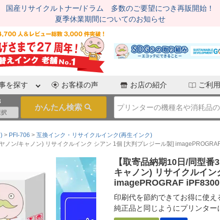
国産リサイクルトナー/ドラム 多数のご要望につき再販開始！
夏季休業期間についてのお知らせ
事を探す
お客様の声
お店の紹介
ご利
3
)
PFI-706
互換インク・リサイクルインク(再生インク)
ノン/キャノン) リサイクルインク シアン 1個 [大判プレジール製] imagePROGRAF iPF
【取寄品納期10日/同型番3点
キャノン) リサイクルインク
imagePROGRAF iPF8300
印刷代を節約できてお得に使え
純正品と同じようにプリンター