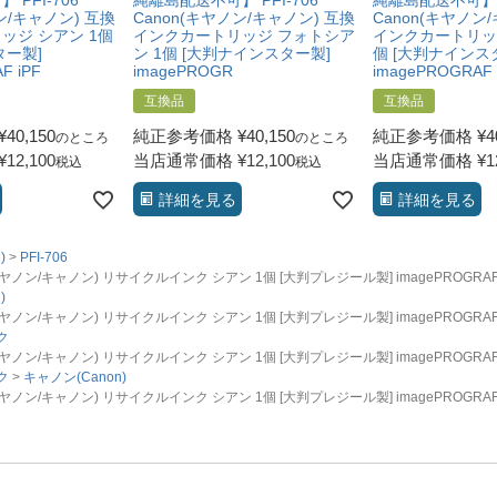
PFI-706
縄離島配送不可】 PFI-706
縄離島配送不可】 P
ン/キャノン) 互換
Canon(キヤノン/キャノン) 互換
Canon(キヤノン
ッジ シアン 1個
インクカートリッジ フォトシア
インクカートリッジ
ター製]
ン 1個 [大判ナインスター製]
個 [大判ナインス
F iPF
imagePROGR
imagePROGRAF 
互換品
互換品
¥
40,150
純正参考価格
¥
40,150
純正参考価格
¥
4
のところ
のところ
¥
12,100
当店通常価格
¥
12,100
当店通常価格
¥
1
税込
税込
詳細を見る
詳細を見る
)
PFI-706
ノン/キャノン) リサイクルインク シアン 1個 [大判プレジール製] imagePROGRAF iPF
)
ノン/キャノン) リサイクルインク シアン 1個 [大判プレジール製] imagePROGRAF iPF
ク
ノン/キャノン) リサイクルインク シアン 1個 [大判プレジール製] imagePROGRAF iPF
ク
キャノン(Canon)
ノン/キャノン) リサイクルインク シアン 1個 [大判プレジール製] imagePROGRAF iPF