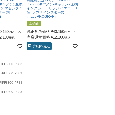
FI-706
縄離島配送不可】 PFI-706
縄離島配送不可】 PFI
/キャノン) 互換
Canon(キヤノン/キャノン) 互換
Canon(キヤノン/キ
 マゼンタ 1
インクカートリッジ イエロー 1
インクカートリッジ 
ター製]
個 [大判ナインスター製]
[大判ナインスター製
i
imagePROGRAF i
imagePROGRAF iP
互換品
互換品
0,150
純正参考価格
¥
40,150
純正参考価格
¥
40,
のところ
のところ
2,100
当店通常価格
¥
12,100
当店通常価格
¥
12,
税込
税込
詳細を見る
詳細を見る
8300 iPF83
8300 iPF83
8300 iPF83
8300 iPF83