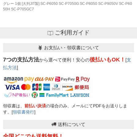
グレー 1個 [大判JIT製] SC-P6050 SC-P7050G SC-P8050 SC-P9050V SC-P60
50H SC-P705GC7
ご利用ガイド
お支払い・領収書について
7つの支払方法
後払いもOK！
から選べて便利！安心の
[
支
払方法
]
領収書は、
前払い決済
の場合のみ、メールにてPDFをお送りしま
す。[
領収書発行
]
送料について
全国どこでも送料無料！