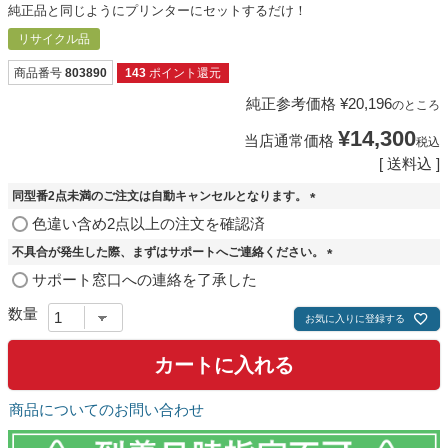
純正品と同じようにプリンターにセットするだけ！
リサイクル品
商品番号
803890
143
ポイント還元
純正参考価格
¥
20,196
のところ
¥
14,300
当店通常価格
税込
送料込
同型番2点未満のご注文は自動キャンセルとなります。
(
色違い含め2点以上の注文を確認済
必
不具合が発生した際、まずはサポートへご連絡ください。
須
)
(
サポート窓口への連絡を了承した
必
須
お気に入りに登録する
)
カートに入れる
商品についてのお問い合わせ