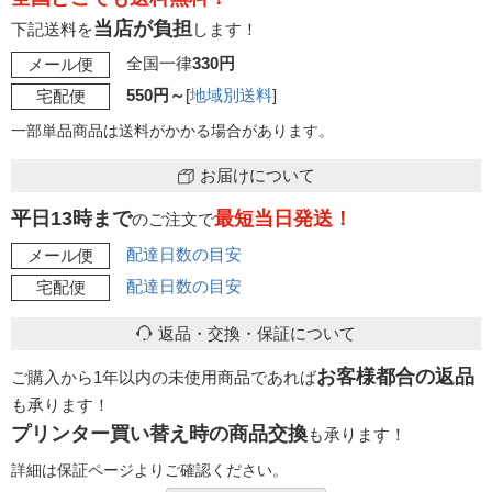
当店が負担
下記送料を
します！
全国一律
330円
メール便
550円～
[
地域別送料
]
宅配便
一部単品商品は送料がかかる場合があります。
お届けについて
平日13時まで
最短当日発送！
のご注文で
配達日数の目安
メール便
配達日数の目安
宅配便
返品・交換・保証について
お客様都合の返品
ご購入から1年以内の未使用商品であれば
も承ります！
プリンター買い替え時の商品交換
も承ります！
詳細は保証ページよりご確認ください。