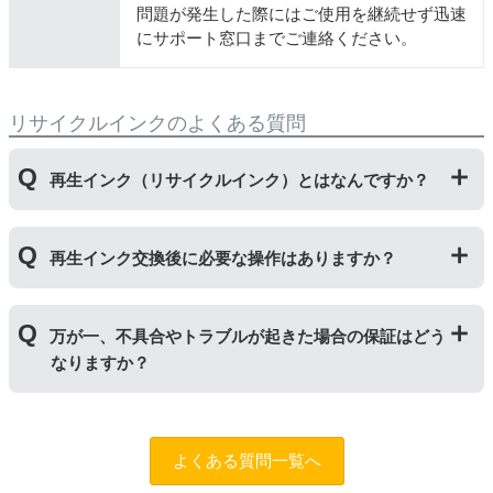
問題が発生した際にはご使用を継続せず迅速
にサポート窓口までご連絡ください。
リサイクルインクのよくある質問
再生インク（リサイクルインク）とはなんですか？
使用済みの純正インクカートリッジを回収し、再生工場
再生インク交換後に必要な操作はありますか？
にて洗浄やインク充填をしたうえで、再度販売している
商品です。純正品に比べて、印刷代を節約することがで
きます。
再生インクカートリッジを使用するために、「
残量検知
万が一、不具合やトラブルが起きた場合の保証はどう
無効操作
」が必要となる場合がございます。プリンター
なりますか？
やパソコンにインク残量は表示されなくなりますが、ス
トップボタンを5秒以上押していただくとご使用いただ
けます。
まずはサポートスタッフまでご相談をお願いいたしま
す。
お問い合わせフォーム
純正品と同様にインク残量表示が必要なお客様は商品名
よくある質問一覧へ
に
[残量表示あり]と記載された商品
をお買い求めくださ