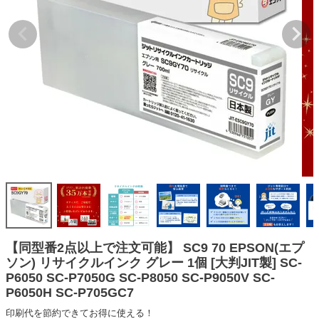
詰め替えインク
互換インクボトル
互換インクカートリッジ
再生インクカートリッジ
記事を探す
お客様の声
お店の紹介
ご利用ガイド
よくある質問
お問い合わせ
【同型番2点以上で注文可能】 SC9 70 EPSON(エプ
ソン) リサイクルインク グレー 1個 [大判JIT製] SC-
会員専用商品
P6050 SC-P7050G SC-P8050 SC-P9050V SC-
P6050H SC-P705GC7
説明書ダウンロード
印刷代を節約できてお得に使える！