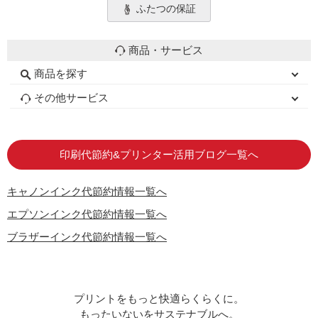
ふたつの保証
商品・サービス
商品を探す
初心者用セット
キャノンインク
エプソンインク
ブラザーインク
詰め替えインク
互換インクボトル
互換インクカートリッジ
再生インクカートリッジ
トナーカートリッジ
その他サービス
はじめての方へ
お客様の声
お店の紹介
ご利用ガイド
よくある質問
お問い合わせ
会員専用商品
説明書ダウンロード
印刷代節約&プリンター活用ブログ一覧へ
キャノンインク代節約情報一覧へ
エプソンインク代節約情報一覧へ
ブラザーインク代節約情報一覧へ
プリントをもっと快適らくらくに。
もったいないをサステナブルへ。