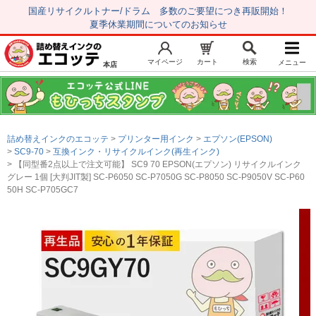
国産リサイクルトナー/ドラム 多数のご要望につき再販開始！
夏季休業期間についてのお知らせ
マイページ
カート
検索
メニュー
本店
新規会員登録
マイページ
トップページ
お気に入り
詰め替えインクのエコッテ
プリンター用インク
エプソン(EPSON)
注文履歴
レビュー履歴
SC9-70
互換インク・リサイクルインク(再生インク)
【同型番2点以上で注文可能】 SC9 70 EPSON(エプソン) リサイクルインク
はじめての方へ
グレー 1個 [大判JIT製] SC-P6050 SC-P7050G SC-P8050 SC-P9050V SC-P60
50H SC-P705GC7
商品を探す
初心者用セット
キャノンインク
エプソンインク
ブラザーインク