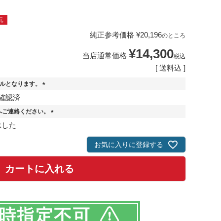
元
純正参考価格
¥
20,196
のところ
¥
14,300
当店通常価格
税込
送料込
セルとなります。
(
確認済
必
へご連絡ください。
須
)
(
承した
必
須
お気に入りに登録する
)
カートに入れる