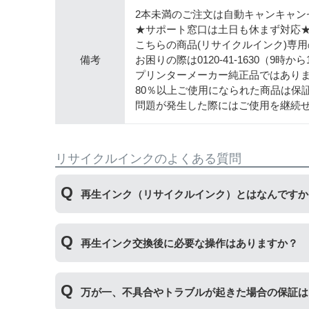
2本未満のご注文は自動キャンキャン
★サポート窓口は土日も休まず対応
こちらの商品(リサイクルインク)専
備考
お困りの際は0120-41-1630（9時
プリンターメーカー純正品ではあり
80％以上ご使用になられた商品は保
問題が発生した際にはご使用を継続
リサイクルインクのよくある質問
再生インク（リサイクルインク）とはなんですか
使用済みの純正インクカートリッジを回収し、再
再生インク交換後に必要な操作はありますか？
す。
再生インクカートリッジを使用するために、「
残
万が一、不具合やトラブルが起きた場合の保証は
プボタンを5秒以上押していただくとご使用いた