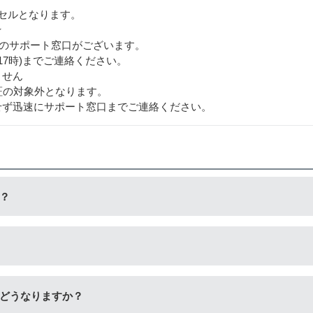
セルとなります。
★
用のサポート窓口がございます。
から17時)までご連絡ください。
ません
証の対象外となります。
せず迅速にサポート窓口までご連絡ください。
？
生工場にて洗浄やインク充填をしたうえで、再度販売している商
量検知無効操作
」が必要となる場合がございます。プリンターや
どうなりますか？
だけます。