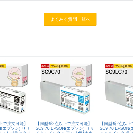
商品名に
[残量表示あり]と記載された商品
をお買い求めください。
します。
お問い合わせフォーム
よくある質問一覧へ
上で注文可能】
【同型番2点以上で注文可能】
【同型番2点以上
ON(エプソン) リサ
SC9 70 EPSON(エプソン) リサ
SC9 70 EPSO