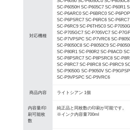
SC-P6050 SC-P6050C0 SC-P6050C8
SC-P6050H SC-P605C7 SC-P60R1 
SC-P6ARC0 SC-P6BRC0 SC-P6POP
SC-P6PSRC7 SC-P6RC6 SC-P6RC7
SC-P6RC9 SC-P6TH5C0 SC-P7050G
SC-P705GC7 SC-P705VC7 SC-P7G
対応機種
SC-P7VPSPC SC-P7VRC6 SC-P8050
SC-P8050C8 SC-P8050C9 SC-P805
SC-P80R1 SC-P80R2 SC-P8ACD S
SC-P8PSRC7 SC-P8PSRC8 SC-P8R
SC-P8RC7 SC-P8RC8 SC-P8RC9 S
SC-P9050G SC-P9050V SC-P9GPS
SC-P9VPSPC SC-P9VRC6
商品内容
ライトシアン 1個
内容量/印
純正品と同枚数の印刷が可能です。
刷可能枚
※インク内容量700ml
数