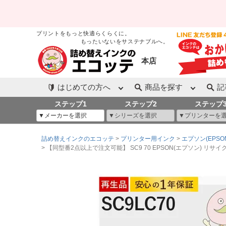
プリントをもっと快適らくらくに。
もったいないをサステナブルへ。
本店
はじめての方へ
商品を探す
記
ステップ1
ステップ2
ステップ
詰め替えインクのエコッテ
プリンター用インク
エプソン(EPSO
【同型番2点以上で注文可能】 SC9 70 EPSON(エプソン) リサイクルインク 