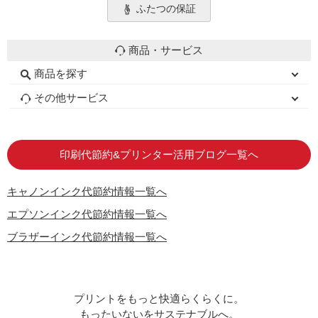
ふたつの保証
商品・サービス
商品を探す
初心者用セット
キャノンインク
エプソンインク
ブラザーインク
詰め替えインク
互換インクボトル
互換インクカートリッジ
再生インクカートリッジ
トナーカートリッジ
その他サービス
はじめての方へ
お客様の声
お店の紹介
ご利用ガイド
よくある質問
お問い合わせ
会員専用商品
説明書ダウンロード
印刷代節約&プリンター活用ブログ一覧へ
キャノンインク代節約情報一覧へ
エプソンインク代節約情報一覧へ
ブラザーインク代節約情報一覧へ
プリントをもっと快適らくらくに。
もったいないをサステナブルへ。