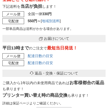
当店が負担
下記送料を
します！
全国一律
330円
メール便
550円～
[
地域別送料
]
宅配便
一部単品商品は送料がかかる場合があります。
お届けについて
平日13時まで
最短当日発送！
のご注文で
配達日数の目安
メール便
配達日数の目安
宅配便
返品・交換・保証について
お客様都合の返品
ご購入から1年以内の未使用商品であれば
も承ります！
プリンター買い替え時の商品交換
も承ります！
詳細は保証ページよりご確認ください。