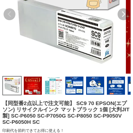
詰め替えインク
互換インクボトル
互換インクカートリッジ
再生インクカートリッジ
記事を探す
お客様の声
お店の紹介
ご利用ガイド
よくある質問
お問い合わせ
【同型番2点以上で注文可能】 SC9 70 EPSON(エプ
ソン) リサイクルインク マットブラック 1個 [大判JIT
会員専用商品
製] SC-P6050 SC-P7050G SC-P8050 SC-P9050V
SC-P6050H SC
説明書ダウンロード
印刷代を節約できてお得に使える！