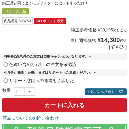
純正品と同じようにプリンターにセットするだけ！
リサイクル品
商品番号
803750
143
ポイント還元
純正参考価格
¥
20,196
のところ
¥
14,300
当店通常価格
税込
送料込
同型番2点未満のご注文は自動キャンセルとなります。
(
色違い含め2点以上の注文を確認済
必
不具合が発生した際、まずはサポートへご連絡ください。
須
)
(
サポート窓口への連絡を了承した
必
須
お気に入りに登録する
)
カートに入れる
商品についてのお問い合わせ