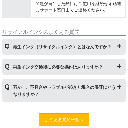
問題が発生した際にはご使用を継続せず迅速
にサポート窓口までご連絡ください。
リサイクルインクのよくある質問
再生インク（リサイクルインク）とはなんですか？
使用済みの純正インクカートリッジを回収し、再生工場
再生インク交換後に必要な操作はありますか？
にて洗浄やインク充填をしたうえで、再度販売している
商品です。純正品に比べて、印刷代を節約することがで
きます。
再生インクカートリッジを使用するために、「
残量検知
万が一、不具合やトラブルが起きた場合の保証はどう
無効操作
」が必要となる場合がございます。プリンター
なりますか？
やパソコンにインク残量は表示されなくなりますが、ス
トップボタンを5秒以上押していただくとご使用いただ
けます。
まずはサポートスタッフまでご相談をお願いいたしま
す。
お問い合わせフォーム
純正品と同様にインク残量表示が必要なお客様は商品名
よくある質問一覧へ
に
[残量表示あり]と記載された商品
をお買い求めくださ