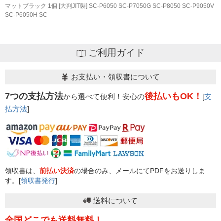
マットブラック 1個 [大判JIT製] SC-P6050 SC-P7050G SC-P8050 SC-P9050V
SC-P6050H SC
ご利用ガイド
お支払い・領収書について
7つの支払方法
後払いもOK！
から選べて便利！安心の
[
支
払方法
]
領収書は、
前払い決済
の場合のみ、メールにてPDFをお送りしま
す。[
領収書発行
]
送料について
全国どこでも送料無料！