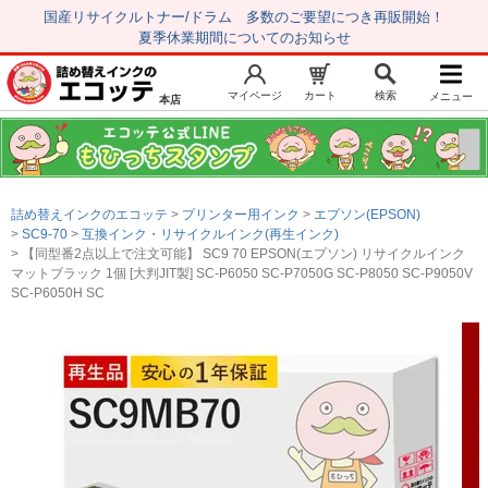
国産リサイクルトナー/ドラム 多数のご要望につき再販開始！
夏季休業期間についてのお知らせ
マイページ
カート
検索
メニュー
本店
新規会員登録
マイページ
トップページ
お気に入り
詰め替えインクのエコッテ
プリンター用インク
エプソン(EPSON)
注文履歴
レビュー履歴
SC9-70
互換インク・リサイクルインク(再生インク)
【同型番2点以上で注文可能】 SC9 70 EPSON(エプソン) リサイクルインク
はじめての方へ
マットブラック 1個 [大判JIT製] SC-P6050 SC-P7050G SC-P8050 SC-P9050V
SC-P6050H SC
商品を探す
初心者用セット
キャノンインク
エプソンインク
ブラザーインク