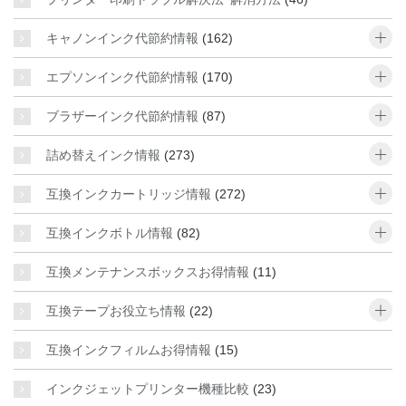
o
キャノンインク代節約情報
(162)
o
エプソンインク代節約情報
(170)
o
ブラザーインク代節約情報
(87)
o
詰め替えインク情報
(273)
o
互換インクカートリッジ情報
(272)
o
互換インクボトル情報
(82)
互換メンテナンスボックスお得情報
(11)
o
互換テープお役立ち情報
(22)
互換インクフィルムお得情報
(15)
インクジェットプリンター機種比較
(23)