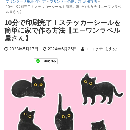
プリンター活用法･作り方
>
プリンターの使い方･活用方法
>
10分で印刷完了！ステッカーシールを簡単に家で作る方法【エーワンラベ
詰め替えインク
ル屋さん】
互換インクボトル
10分で印刷完了！ステッカーシールを
互換インクカートリッジ
簡単に家で作る方法【エーワンラベル
再生インクカートリッジ
屋さん】
記事を探す
2023年5月17日
2024年6月25日
エコッテ まえの
お客様の声
お店の紹介
ご利用ガイド
よくある質問
お問い合わせ
会員専用商品
説明書ダウンロード