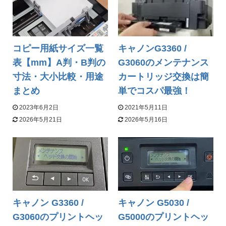
コピー用紙サイズ一覧
キャノンG3360 /
表【mm】A判・B判の
G3060のメンテナンス
寸法・大小比較・用途
カートリッジ交換は簡
まとめ
単でコスパ最強！
2023年6月2日
2021年5月11日
2026年5月21日
2026年5月16日
キャノン G3360 /
キャノン G5030 /
G3060のプリントヘッ
G5000のプリントヘッ