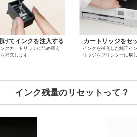
開けてインクを注入する
カートリッジをセ
インクカートリッジに詰め替え
インクを補充した純正イ
クを補充します
リッジをプリンターに戻
インク残量のリセットって？