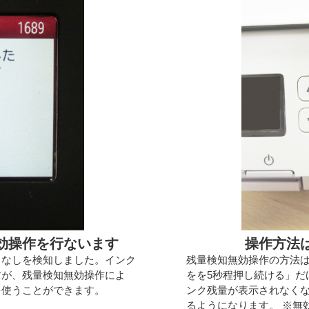
効操作を行ないます
操作方法
クなしを検知しました。インク
残量検知無効操作の方法
すが、残量検知無効操作によ
をを5秒程押し続ける」だ
を使うことができます。
ンク残量が表示されなく
るようになります。 ※無