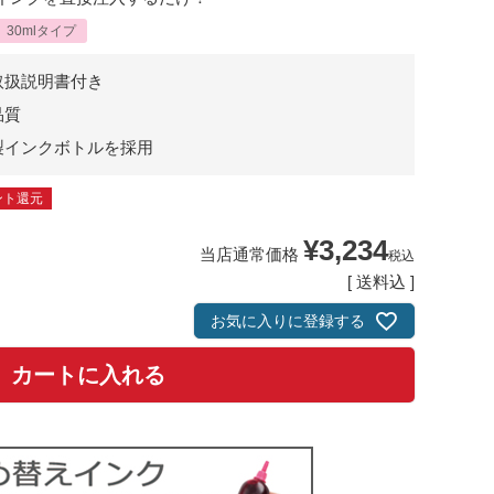
30mlタイプ
取扱説明書付き
品質
製インクボトルを採用
ント還元
¥
3,234
当店通常価格
税込
送料込
お気に入りに登録する
カートに入れる