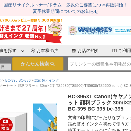
国産リサイクルトナー/ドラム 多数のご要望につき再販開始！
夏季休業期間についてのお知らせ
事を探す
お客様の声
お店の紹介
ご利
3
)
BC-395 BC-386
詰め替えインク
料ブラック 30ml×2本 TS5530(TS5500)/TS5630(TS5600 series) BC-395
BC-395XL Canon(
ット 顔料ブラック 30ml×2本 TS
BC-395 BC 395 bc-395
文書の印刷にぴったりなブラッ
詰め替えインクを初めて使う方
純正カートリッジに穴をあけて