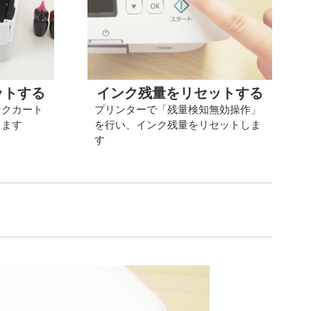
ットする
インク残量をリセットする
ンクカート
プリンターで「残量検知無効操作」
します
を行い、インク残量をリセットしま
す