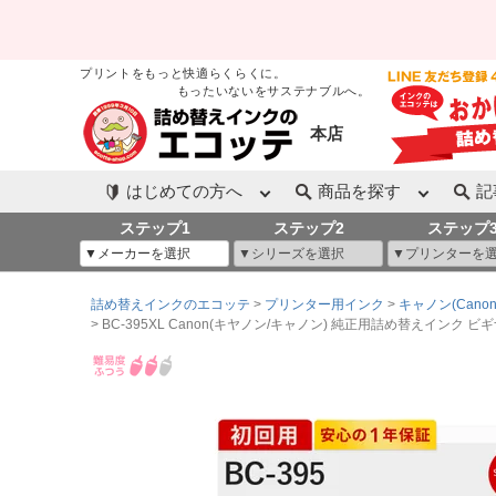
プリントをもっと快適らくらくに。
もったいないをサステナブルへ。
本店
はじめての方へ
商品を探す
記
ステップ1
ステップ2
ステップ
詰め替えインクのエコッテ
プリンター用インク
キャノン(Canon
BC-395XL Canon(キヤノン/キャノン) 純正用詰め替えインク ビギナーセット 顔