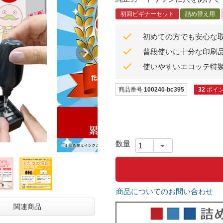
初回ビギナーセット
詰め替え用
初めての方でも安心な
普段使いに十分な印刷
使いやすいエコッテ特
商品番号
100240-bc395
32
ポイ
商品についてのお問い合わせ
関連商品