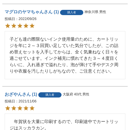
マグロのヤマちゃん
1
神奈川県
男性
購入者
投稿日
2022/09/26
子ども達の際限ないインク使用量のために、カートリッ
ジを年に２～３回買い足していた気分でしたが、この詰
め替えセットを入手してからは、全く気兼ねなく日々を
過ごせています。インク補充に慣れてきた３～４度目く
らいに、入れ過ぎで溢れたり、泡が弾けて手やデスク周
りや衣服を汚したりしがちなので、ご注意ください。
おざやん
1
大阪府
40代
男性
購入者
投稿日
2021/11/06
　年賀状を大量に印刷するので、印刷途中でカートリッ
ジはスッカラカン。
