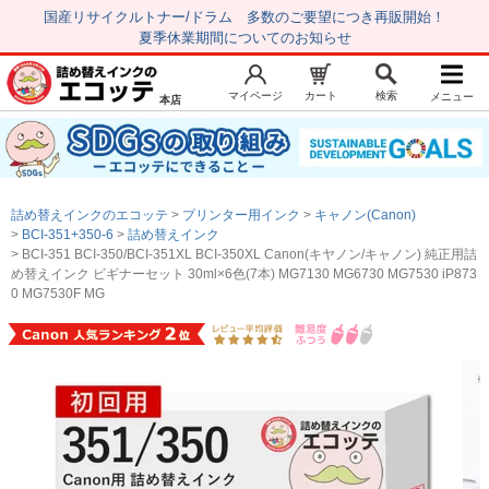
国産リサイクルトナー/ドラム 多数のご要望につき再販開始！
夏季休業期間についてのお知らせ
マイページ
カート
検索
メニュー
本店
新規会員登録
マイページ
トップページ
お気に入り
詰め替えインクのエコッテ
プリンター用インク
キャノン(Canon)
注文履歴
レビュー履歴
BCI-351+350-6
詰め替えインク
BCI-351 BCI-350/BCI-351XL BCI-350XL Canon(キヤノン/キャノン) 純正用詰
はじめての方へ
め替えインク ビギナーセット 30ml×6色(7本) MG7130 MG6730 MG7530 iP873
0 MG7530F MG
商品を探す
初心者用セット
キャノンインク
エプソンインク
ブラザーインク