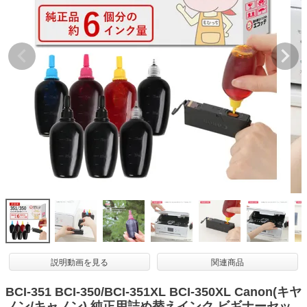
詰め替えインク
互換インクボトル
互換インクカートリッジ
再生インクカートリッジ
記事を探す
お客様の声
お店の紹介
ご利用ガイド
よくある質問
お問い合わせ
会員専用商品
説明動画を見る
関連商品
説明書ダウンロード
BCI-351 BCI-350/BCI-351XL BCI-350XL Canon(キヤ
ノン/キャノン) 純正用詰め替えインク ビギナーセッ