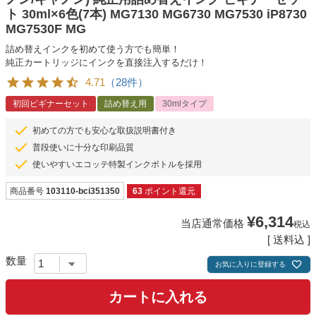
ト 30ml×6色(7本) MG7130 MG6730 MG7530 iP8730
MG7530F MG
詰め替えインクを初めて使う方でも簡単！
純正カートリッジにインクを直接注入するだけ！
4.71
（28件）
初回ビギナーセット
詰め替え用
30mlタイプ
初めての方でも安心な取扱説明書付き
普段使いに十分な印刷品質
使いやすいエコッテ特製インクボトルを採用
商品番号
103110-bci351350
63
ポイント還元
¥
6,314
当店通常価格
税込
送料込
お気に入りに登録する
カートに入れる