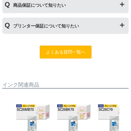
ら１年以内であれば保証の適用が可能です。
商品保証について知りたい
ら１年間とさせていただいておりますので、可能な限り
保証期間内に使い切っていただくようお願いいたしま
す。また、保管の際は直射日光の当たらない冷暗所での
商品保証
について
保管をお願いいたします。
プリンター保証について知りたい
保証期間：ご購入日から１年間
トラブルが発生した際、サポートスタッフにご相談のう
えでもトラブルが解決しない場合、商品の交換や全額返
プリンター本体保証
について
品返金を承る制度です。
保証期間：プリンター本体ご購入日から１年間
よくある質問一覧へ
※商品の不具合ではなく、プリンターの操作方法によっ
当店のインクが原因でトラブルが発生し、サポートスタ
て改善する場合もありますので、まずは当店までご相談
ッフにご相談のうえでもトラブルが解決せず、プリンタ
をお願いいたします。
ーが修理対応となった場合。プリンター本体が保証期間
内にも関わらず修理費用が発生した場合、当店で補填す
【適用条件】
る制度です。※商品の不具合ではなく、プリンターの操
インク関連商品
・商品を返送する前に必ず当店までご連絡をいただきサ
作方法によって改善する場合もありますので、まずは当
ポートを受けていただくこと
店までご相談をお願いいたします。
・当店でご購入履歴が確認できる商品であること
・保証対象となる商品を当店指定の方法で返送いただく
【適用条件】
こと
・修理に出される前に、必ず当店へご連絡をいただくこ
・当店で定めた保証期間（ご購入日から1年間）を過ぎ
と。
る前に当店へご連絡をいただくこと
・プリンター本体が保証期間内であることを証明できる
・返品理由が「不要になったから」「注文を間違えた」