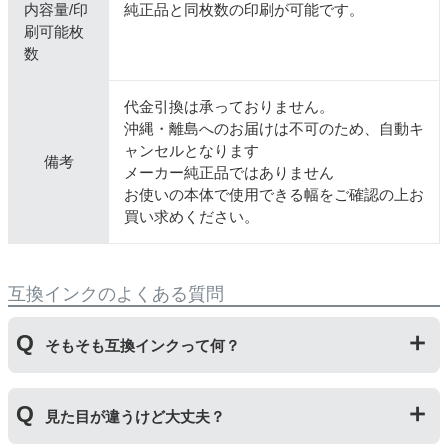
内容量/印
純正品と同枚数の印刷が可能です。
刷可能枚
数
代金引換は承っておりません。
沖縄・離島へのお届けは不可のため、自動キ
ャンセルとなります
備考
メーカー純正品ではありません
お使いの本体で使用できる幅をご確認の上お
買い求めください。
互換インクのよくある質問
そもそも互換インクって何？
プリンターメーカーではない第三のメーカーが製造して
見た目が違うけど大丈夫？
いる互換品です。サードパーティ製や社外品などとも言
われます。開発コストが低いため純正品よりも安価でご