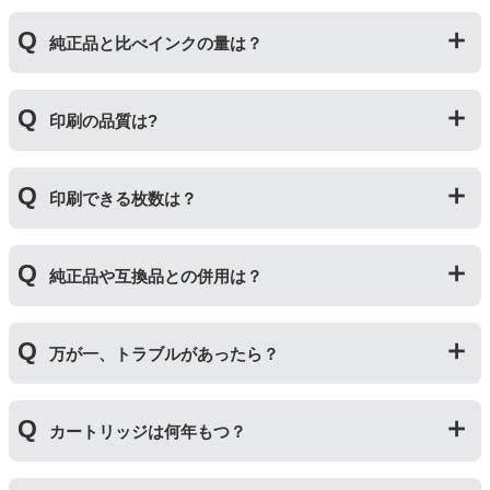
利用いただくことができます。
プリンターメーカーではない第三のメーカーが製造して
純正品と比べインクの量は？
いる互換品です。プリンターに適合するように作られて
いますが、一部特許回避を目的に形状をあえて変更して
いる場合もございます。使用には問題ございませんので
互換インクカートリッジには純正品と同量かそれ以上の
ご安心ください。
印刷の品質は?
インク量が入っており、純正インクと同等量の印刷がで
きます。（インクが純正品より多く入っていても、必ず
しも純正より印刷数量が多くなるわけではありませ
印刷の品質は「純正品 > 詰め替えインク > 互換インク」
ん。）
印刷できる枚数は？
の順です。
その他にも純正品、詰め替えインク、互換インクを比較
互換インクカートリッジには純正品と同量かそれ以上の
したブログ記事がございますのでよろしければご覧くだ
純正品や互換品との併用は？
インク量が入っており、純正インクと同等量の印刷がで
さい。
きます。（インクが純正品より多く入っていても、必ず
純正インク・互換インク・詰め替えインクの違い【まと
しも純正より印刷数量が多くなるわけではありませ
純正品や当店の詰め替えインクを使ったカートリッジと
め】
ん。）印刷枚数についてはご使用環境により大きく左右
万が一、トラブルがあったら？
併用してご使用いただけます。（例：よく使うブラック
されますので枚数保証等はしておりません。
は互換インク、他の色は純正インクを使う等）ただし、
他社製品の詰め替えインクやインクカートリッジとの併
万が一トラブルが発生した際は、サポートスタッフまで
用おいては、当店でテストしておりません。万が一動作
カートリッジは何年もつ？
ご相談ください。また互換インクカートリッジには「
ふ
不良が発生した場合は保証対象外となりますのでご注意
たつの保証
」を設けております。商品はご購入から１年
ください。
以内、ご使用プリンタ―についてもプリンターご購入か
使用期限は設けてはおりませんが、商品保証はご購入か