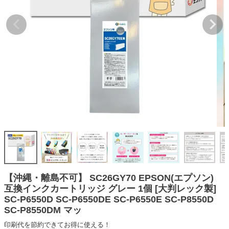
詰め替えインク
互換インクボトル
互換インクカートリッジ
再生インクカートリッジ
記事を探す
お客様の声
お店の紹介
ご利用ガイド
よくある質問
お問い合わせ
【沖縄・離島不可】 SC26GY70 EPSON(エプソン)
互換インクカートリッジ グレー 1個 [大判レック製]
会員専用商品
SC-P6550D SC-P6550DE SC-P6550E SC-P8550D
SC-P8550DM マッ
説明書ダウンロード
印刷代を節約できてお得に使える！