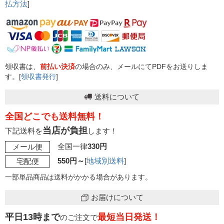
払方法
]
領収書は、
前払い決済
の場合のみ、メールにてPDFをお送りしま
す。[
領収書発行
]
送料について
全国どこでも送料無料！
当店が負担
下記送料を
します！
全国一律
330円
メール便
550円～
[
地域別送料
]
宅配便
一部単品商品は送料がかかる場合があります。
お届けについて
平日13時まで
最短当日発送！
のご注文で