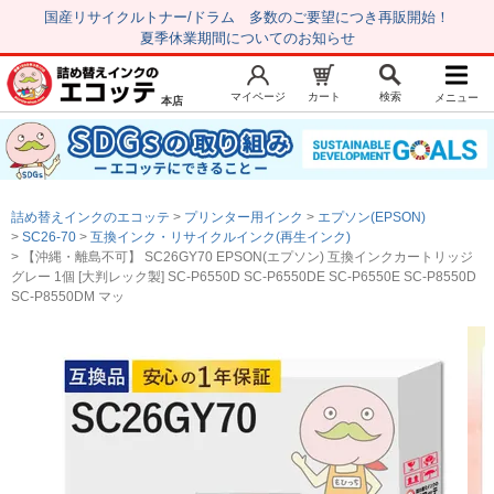
国産リサイクルトナー/ドラム 多数のご要望につき再販開始！
夏季休業期間についてのお知らせ
マイページ
カート
検索
メニュー
本店
新規会員登録
マイページ
トップページ
お気に入り
詰め替えインクのエコッテ
プリンター用インク
エプソン(EPSON)
注文履歴
レビュー履歴
SC26-70
互換インク・リサイクルインク(再生インク)
【沖縄・離島不可】 SC26GY70 EPSON(エプソン) 互換インクカートリッジ
はじめての方へ
グレー 1個 [大判レック製] SC-P6550D SC-P6550DE SC-P6550E SC-P8550D
SC-P8550DM マッ
商品を探す
初心者用セット
キャノンインク
エプソンインク
ブラザーインク