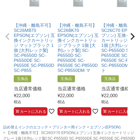
書類（保証書や領収書など）をご提示いただくこと。
等お客様都合ではないこと
・当店の商品が原因でプリンターが故障したことがわか
る書類（修理の明細書など）をご提示いただくこと。
・プリンターの廃インクエラーや廃トナーエラーによる
【沖縄・離島不可】
【沖縄・離島不可】
【沖縄・離島不可
ものではないこと。
SC26MB70
SC26BK70
SC26C70 EPSON(
・メーカーの出張修理を依頼されてないこと。
EPSON(エプソン) 互
EPSON(エプソン) 互
プソン) 互換インク
換インクカートリッ
換インクカートリッ
カートリッジ シア
ジ マットブラック 1
ジ ブラック 1個 [大
1個 [大判レック製]
個 [大判レック製]
判レック製] SC-
SC-P6550D SC-
SC-P6550D SC-
P6550D SC-
P6550DE SC-
P6550DE SC-
P6550DE SC-
P6550E SC-P8550
P6550E SC-P8550D
P6550E SC-P8550D
SC-P8550DM マッ
SC-P855
SC-P8550DM マ
ト
互換品
互換品
互換品
当店通常価格
当店通常価格
当店通常価格
¥
22,000
¥
22,000
¥
22,000
税込
税込
税込
カートに入れる
カートに入れる
カートに入れる
詰め替えインクのエコッテ
プリンター用インク
エプソン(EPSON)
【沖縄・離島不可】 SC26GY70 EPSON(エプソン) 互換インクカートリッジ
グレー 1個 [大判レック製] SC-P6550D SC-P6550DE SC-P6550E SC-P8550D