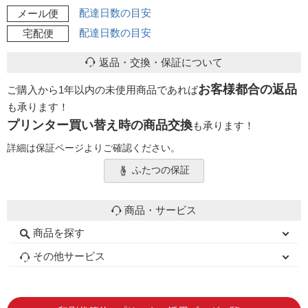
配達日数の目安
メール便
配達日数の目安
宅配便
返品・交換・保証について
お客様都合の返品
ご購入から1年以内の未使用商品であれば
も承ります！
プリンター買い替え時の商品交換
も承ります！
詳細は保証ページよりご確認ください。
ふたつの保証
商品・サービス
商品を探す
初心者用セット
キャノンインク
エプソンインク
ブラザーインク
詰め替えインク
互換インクボトル
互換インクカートリッジ
再生インクカートリッジ
トナーカートリッジ
その他サービス
はじめての方へ
お客様の声
お店の紹介
ご利用ガイド
よくある質問
お問い合わせ
会員専用商品
説明書ダウンロード