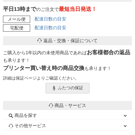
平日13時まで
最短当日発送！
のご注文で
配達日数の目安
メール便
配達日数の目安
宅配便
返品・交換・保証について
お客様都合の返品
ご購入から1年以内の未使用商品であれば
も承ります！
プリンター買い替え時の商品交換
も承ります！
詳細は保証ページよりご確認ください。
ふたつの保証
商品・サービス
商品を探す
初心者用セット
キャノンインク
エプソンインク
ブラザーインク
詰め替えインク
互換インクボトル
互換インクカートリッジ
再生インクカートリッジ
トナーカートリッジ
その他サービス
はじめての方へ
お客様の声
お店の紹介
ご利用ガイド
よくある質問
お問い合わせ
会員専用商品
説明書ダウンロード