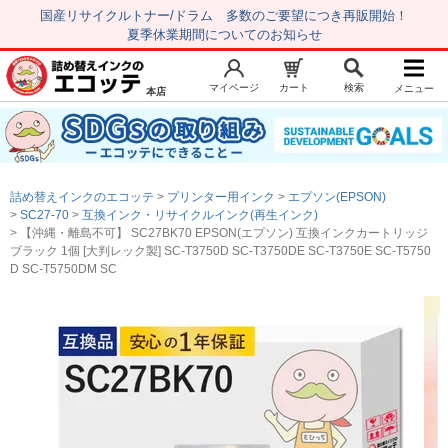
国産リサイクルトナー/ドラム 多数のご要望につき再販開始！
夏季休業期間についてのお知らせ
マイページ
カート
検索
メニュー
本店
新規会員登録
マイページ
トップページ
お気に入り
詰め替えインクのエコッテ
プリンター用インク
エプソン(EPSON)
注文履歴
レビュー履歴
SC27-70
互換インク・リサイクルインク(再生インク)
【沖縄・離島不可】 SC27BK70 EPSON(エプソン) 互換インクカートリッジ
はじめての方へ
ブラック 1個 [大判レック製] SC-T3750D SC-T3750DE SC-T3750E SC-T5750
D SC-T5750DM SC
商品を探す
初心者用セット
キャノンインク
エプソンインク
ブラザーインク