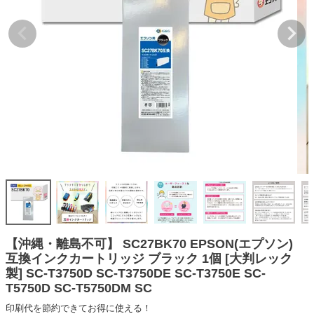
詰め替えインク
互換インクボトル
互換インクカートリッジ
再生インクカートリッジ
記事を探す
お客様の声
お店の紹介
ご利用ガイド
よくある質問
お問い合わせ
【沖縄・離島不可】 SC27BK70 EPSON(エプソン)
互換インクカートリッジ ブラック 1個 [大判レック
会員専用商品
製] SC-T3750D SC-T3750DE SC-T3750E SC-
T5750D SC-T5750DM SC
説明書ダウンロード
印刷代を節約できてお得に使える！