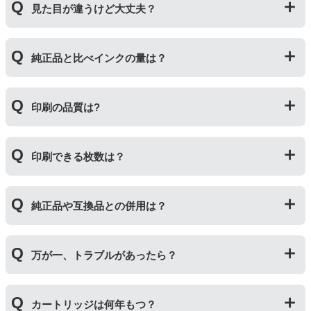
見た目が違うけど大丈夫？
いる互換品です。サードパーティ製や社外品などとも言
われます。開発コストが低いため純正品よりも安価でご
利用いただくことができます。
プリンターメーカーではない第三のメーカーが製造して
純正品と比べインクの量は？
いる互換品です。プリンターに適合するように作られて
いますが、一部特許回避を目的に形状をあえて変更して
いる場合もございます。使用には問題ございませんので
互換インクカートリッジには純正品と同量かそれ以上の
ご安心ください。
印刷の品質は?
インク量が入っており、純正インクと同等量の印刷がで
きます。（インクが純正品より多く入っていても、必ず
しも純正より印刷数量が多くなるわけではありませ
印刷の品質は「純正品 > 詰め替えインク > 互換インク」
ん。）
印刷できる枚数は？
の順です。
その他にも純正品、詰め替えインク、互換インクを比較
互換インクカートリッジには純正品と同量かそれ以上の
したブログ記事がございますのでよろしければご覧くだ
純正品や互換品との併用は？
インク量が入っており、純正インクと同等量の印刷がで
さい。
きます。（インクが純正品より多く入っていても、必ず
純正インク・互換インク・詰め替えインクの違い【まと
しも純正より印刷数量が多くなるわけではありませ
純正品や当店の詰め替えインクを使ったカートリッジと
め】
ん。）印刷枚数についてはご使用環境により大きく左右
万が一、トラブルがあったら？
併用してご使用いただけます。（例：よく使うブラック
されますので枚数保証等はしておりません。
は互換インク、他の色は純正インクを使う等）ただし、
他社製品の詰め替えインクやインクカートリッジとの併
万が一トラブルが発生した際は、サポートスタッフまで
用おいては、当店でテストしておりません。万が一動作
カートリッジは何年もつ？
ご相談ください。また互換インクカートリッジには「
ふ