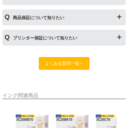
不良が発生した場合は保証対象外となりますのでご注意
たつの保証
」を設けております。商品はご購入から１年
ください。
以内、ご使用プリンタ―についてもプリンターご購入か
使用期限は設けてはおりませんが、商品保証はご購入か
ら１年以内であれば保証の適用が可能です。
商品保証について知りたい
ら１年間とさせていただいておりますので、可能な限り
保証期間内に使い切っていただくようお願いいたしま
す。また、保管の際は直射日光の当たらない冷暗所での
商品保証
について
保管をお願いいたします。
プリンター保証について知りたい
保証期間：ご購入日から１年間
トラブルが発生した際、サポートスタッフにご相談のう
えでもトラブルが解決しない場合、商品の交換や全額返
プリンター本体保証
について
品返金を承る制度です。
保証期間：プリンター本体ご購入日から１年間
よくある質問一覧へ
※商品の不具合ではなく、プリンターの操作方法によっ
当店のインクが原因でトラブルが発生し、サポートスタ
て改善する場合もありますので、まずは当店までご相談
ッフにご相談のうえでもトラブルが解決せず、プリンタ
をお願いいたします。
ーが修理対応となった場合。プリンター本体が保証期間
内にも関わらず修理費用が発生した場合、当店で補填す
【適用条件】
る制度です。※商品の不具合ではなく、プリンターの操
インク関連商品
・商品を返送する前に必ず当店までご連絡をいただきサ
作方法によって改善する場合もありますので、まずは当
ポートを受けていただくこと
店までご相談をお願いいたします。
・当店でご購入履歴が確認できる商品であること
・保証対象となる商品を当店指定の方法で返送いただく
【適用条件】
こと
・修理に出される前に、必ず当店へご連絡をいただくこ
・当店で定めた保証期間（ご購入日から1年間）を過ぎ