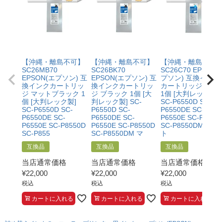
と。
る前に当店へご連絡をいただくこと
・プリンター本体が保証期間内であることを証明できる
・返品理由が「不要になったから」「注文を間違えた」
書類（保証書や領収書など）をご提示いただくこと。
等お客様都合ではないこと
・当店の商品が原因でプリンターが故障したことがわか
る書類（修理の明細書など）をご提示いただくこと。
・プリンターの廃インクエラーや廃トナーエラーによる
【沖縄・離島不可】
【沖縄・離島不可】
【沖縄・離島不可
ものではないこと。
SC26MB70
SC26BK70
SC26C70 EPSON(
・メーカーの出張修理を依頼されてないこと。
EPSON(エプソン) 互
EPSON(エプソン) 互
プソン) 互換インク
換インクカートリッ
換インクカートリッ
カートリッジ シア
ジ マットブラック 1
ジ ブラック 1個 [大
1個 [大判レック製]
個 [大判レック製]
判レック製] SC-
SC-P6550D SC-
SC-P6550D SC-
P6550D SC-
P6550DE SC-
P6550DE SC-
P6550DE SC-
P6550E SC-P8550
P6550E SC-P8550D
P6550E SC-P8550D
SC-P8550DM マッ
SC-P855
SC-P8550DM マ
ト
互換品
互換品
互換品
当店通常価格
当店通常価格
当店通常価格
¥
22,000
¥
22,000
¥
22,000
税込
税込
税込
カートに入れる
カートに入れる
カートに入れる