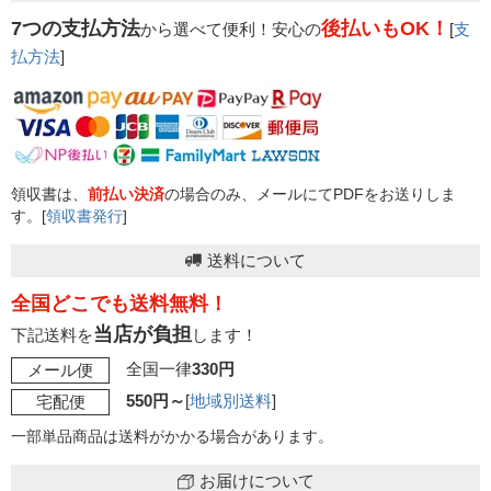
7つの支払方法
後払いもOK！
から選べて便利！安心の
[
支
払方法
]
領収書は、
前払い決済
の場合のみ、メールにてPDFをお送りしま
す。[
領収書発行
]
送料について
全国どこでも送料無料！
当店が負担
下記送料を
します！
全国一律
330円
メール便
550円～
[
地域別送料
]
宅配便
一部単品商品は送料がかかる場合があります。
お届けについて