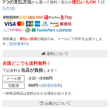
7つの支払方法
後払いもOK！
から選べて便利！安心の
[
支
払方法
]
領収書は、
前払い決済
の場合のみ、メールにてPDFをお送りしま
す。[
領収書発行
]
送料について
全国どこでも送料無料！
当店が負担
下記送料を
します！
全国一律
330円
メール便
550円～
[
地域別送料
]
宅配便
一部単品商品は送料がかかる場合があります。
お届けについて