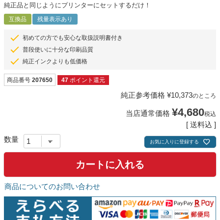
純正品と同じようにプリンターにセットするだけ！
互換品
残量表示あり
初めての方でも安心な取扱説明書付き
普段使いに十分な印刷品質
純正インクよりも低価格
商品番号
207650
47
ポイント還元
純正参考価格
¥
10,373
のところ
¥
4,680
当店通常価格
税込
送料込
お気に入りに登録する
カートに入れる
商品についてのお問い合わせ