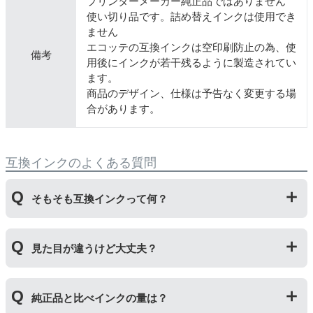
プリンターメーカー純正品ではありません
使い切り品です。詰め替えインクは使用でき
ません
エコッテの互換インクは空印刷防止の為、使
備考
用後にインクが若干残るように製造されてい
ます。
商品のデザイン、仕様は予告なく変更する場
合があります。
互換インクのよくある質問
そもそも互換インクって何？
プリンターメーカーではない第三のメーカーが製造して
見た目が違うけど大丈夫？
いる互換品です。サードパーティ製や社外品などとも言
われます。開発コストが低いため純正品よりも安価でご
利用いただくことができます。
プリンターメーカーではない第三のメーカーが製造して
純正品と比べインクの量は？
いる互換品です。プリンターに適合するように作られて