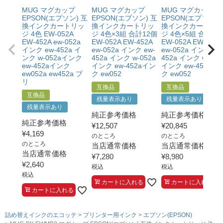
・プリンターの廃インクエラーや廃トナーエラーによる
MUG マグカップ
MUG マグカップ
MUG マグカップ
ものではないこと。
EPSON(エプソン) 互
EPSON(エプソン) 互
EPSON(エプソン) 
・メーカーの出張修理を依頼されてないこと。
換インクカートリッ
換インクカートリッ
換インクカートリ
ジ 4色 EW-052A
ジ 4色×3組 合計12個
ジ 4色×5組 合計20
EW-452A ew-052a
EW-052A EW-452A
EW-052A EW-452A
インク ew-452a イ
ew-052a インク ew-
ew-052a インク ew
ンク w-052aインク
452a インク w-052a
452a インク w-052
ew-452aインク
インク ew-452aイン
インク ew-452aイ
ew052a ew452a プ
ク ew052
ク ew052
リ
互換品
互換品
互換品
残量表示あり
残量表示あり
残量表示あり
純正参考価格
純正参考価格
純正参考価格
¥
12,507
¥
20,845
¥
4,169
のところ
のところ
のところ
当店通常価格
当店通常価格
当店通常価格
¥
7,280
¥
8,980
¥
2,640
税込
税込
税込
カートに入れる
カートに入れる
カートに入れる
詰め替えインクのエコッテ
プリンター用インク
エプソン(EPSON)