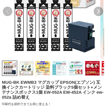
詰め替えインク
互換インクボトル
互換インクカートリッジ
再生インクカートリッジ
記事を探す
お客様の声
お店の紹介
ご利用ガイド
よくある質問
お問い合わせ
MUG-BK EWMB3 マグカップ EPSON(エプソン) 互
換インクカートリッジ 染料ブラック5個セット+メン
会員専用商品
テナンスボックス1個 EW-052A EW-452A インク ew-
052a 詰め替え
説明書ダウンロード
印刷代を節約できてお得に使える！