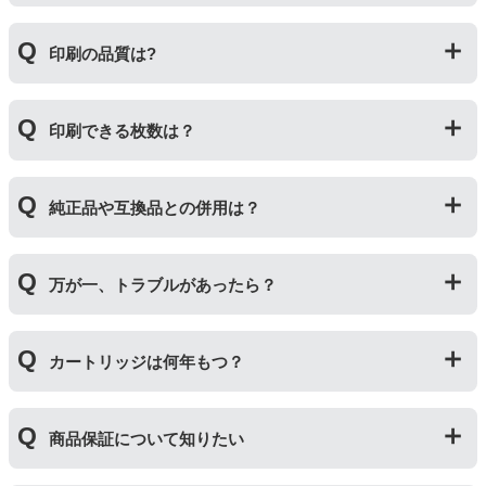
いますが、一部特許回避を目的に形状をあえて変更して
いる場合もございます。使用には問題ございませんので
互換インクカートリッジには純正品と同量かそれ以上の
ご安心ください。
印刷の品質は?
インク量が入っており、純正インクと同等量の印刷がで
きます。（インクが純正品より多く入っていても、必ず
しも純正より印刷数量が多くなるわけではありませ
印刷の品質は「純正品 > 詰め替えインク > 互換インク」
ん。）
印刷できる枚数は？
の順です。
その他にも純正品、詰め替えインク、互換インクを比較
互換インクカートリッジには純正品と同量かそれ以上の
したブログ記事がございますのでよろしければご覧くだ
純正品や互換品との併用は？
インク量が入っており、純正インクと同等量の印刷がで
さい。
きます。（インクが純正品より多く入っていても、必ず
純正インク・互換インク・詰め替えインクの違い【まと
しも純正より印刷数量が多くなるわけではありませ
純正品や当店の詰め替えインクを使ったカートリッジと
め】
ん。）印刷枚数についてはご使用環境により大きく左右
万が一、トラブルがあったら？
併用してご使用いただけます。（例：よく使うブラック
されますので枚数保証等はしておりません。
は互換インク、他の色は純正インクを使う等）ただし、
他社製品の詰め替えインクやインクカートリッジとの併
万が一トラブルが発生した際は、サポートスタッフまで
用おいては、当店でテストしておりません。万が一動作
カートリッジは何年もつ？
ご相談ください。また互換インクカートリッジには「
ふ
不良が発生した場合は保証対象外となりますのでご注意
たつの保証
」を設けております。商品はご購入から１年
ください。
以内、ご使用プリンタ―についてもプリンターご購入か
使用期限は設けてはおりませんが、商品保証はご購入か
ら１年以内であれば保証の適用が可能です。
商品保証について知りたい
ら１年間とさせていただいておりますので、可能な限り
保証期間内に使い切っていただくようお願いいたしま