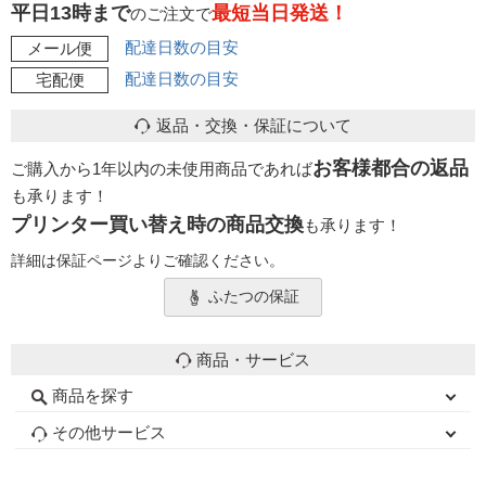
平日13時まで
最短当日発送！
のご注文で
配達日数の目安
メール便
配達日数の目安
宅配便
返品・交換・保証について
お客様都合の返品
ご購入から1年以内の未使用商品であれば
も承ります！
プリンター買い替え時の商品交換
も承ります！
詳細は保証ページよりご確認ください。
ふたつの保証
商品・サービス
商品を探す
初心者用セット
キャノンインク
エプソンインク
ブラザーインク
詰め替えインク
互換インクボトル
互換インクカートリッジ
再生インクカートリッジ
トナーカートリッジ
その他サービス
はじめての方へ
お客様の声
お店の紹介
ご利用ガイド
よくある質問
お問い合わせ
会員専用商品
説明書ダウンロード