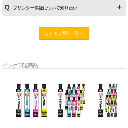
す。また、保管の際は直射日光の当たらない冷暗所での
商品保証
について
保管をお願いいたします。
プリンター保証について知りたい
保証期間：ご購入日から１年間
トラブルが発生した際、サポートスタッフにご相談のう
えでもトラブルが解決しない場合、商品の交換や全額返
プリンター本体保証
について
品返金を承る制度です。
保証期間：プリンター本体ご購入日から１年間
よくある質問一覧へ
※商品の不具合ではなく、プリンターの操作方法によっ
当店のインクが原因でトラブルが発生し、サポートスタ
て改善する場合もありますので、まずは当店までご相談
ッフにご相談のうえでもトラブルが解決せず、プリンタ
をお願いいたします。
ーが修理対応となった場合。プリンター本体が保証期間
内にも関わらず修理費用が発生した場合、当店で補填す
【適用条件】
る制度です。※商品の不具合ではなく、プリンターの操
インク関連商品
・商品を返送する前に必ず当店までご連絡をいただきサ
作方法によって改善する場合もありますので、まずは当
ポートを受けていただくこと
店までご相談をお願いいたします。
・当店でご購入履歴が確認できる商品であること
・保証対象となる商品を当店指定の方法で返送いただく
【適用条件】
こと
・修理に出される前に、必ず当店へご連絡をいただくこ
・当店で定めた保証期間（ご購入日から1年間）を過ぎ
と。
る前に当店へご連絡をいただくこと
・プリンター本体が保証期間内であることを証明できる
・返品理由が「不要になったから」「注文を間違えた」
書類（保証書や領収書など）をご提示いただくこと。
等お客様都合ではないこと
・当店の商品が原因でプリンターが故障したことがわか
る書類（修理の明細書など）をご提示いただくこと。