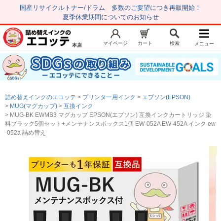
国産リサイクルトナー/ドラム 多数のご要望につき再販開始！
夏季休業期間についてのお知らせ
マイページ
カート
検索
メニュー
本店
新規会員登録
マイページ
トップページ
お気に入り
詰め替えインクのエコッテ
プリンター用インク
エプソン(EPSON)
注文履歴
レビュー履歴
MUG(マグカップ)
互換インク
MUG-BK EWMB3 マグカップ EPSON(エプソン) 互換インクカートリッジ 染
はじめての方へ
料ブラック5個セット+メンテナンスボックス1個 EW-052A EW-452A インク ew
-052a 詰め替え
商品を探す
初心者用セット
キャノンインク
エプソンインク
ブラザーインク