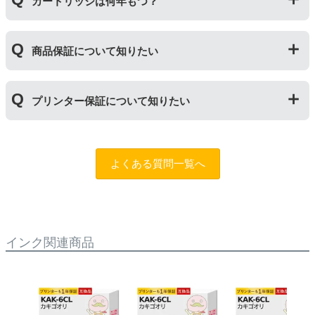
用おいては、当店でテストしておりません。万が一動作
カートリッジは何年もつ？
ご相談ください。また互換インクカートリッジには「
ふ
不良が発生した場合は保証対象外となりますのでご注意
たつの保証
」を設けております。商品はご購入から１年
ください。
以内、ご使用プリンタ―についてもプリンターご購入か
使用期限は設けてはおりませんが、商品保証はご購入か
ら１年以内であれば保証の適用が可能です。
商品保証について知りたい
ら１年間とさせていただいておりますので、可能な限り
保証期間内に使い切っていただくようお願いいたしま
す。また、保管の際は直射日光の当たらない冷暗所での
商品保証
について
保管をお願いいたします。
プリンター保証について知りたい
保証期間：ご購入日から１年間
トラブルが発生した際、サポートスタッフにご相談のう
えでもトラブルが解決しない場合、商品の交換や全額返
プリンター本体保証
について
品返金を承る制度です。
保証期間：プリンター本体ご購入日から１年間
よくある質問一覧へ
※商品の不具合ではなく、プリンターの操作方法によっ
当店のインクが原因でトラブルが発生し、サポートスタ
て改善する場合もありますので、まずは当店までご相談
ッフにご相談のうえでもトラブルが解決せず、プリンタ
をお願いいたします。
ーが修理対応となった場合。プリンター本体が保証期間
内にも関わらず修理費用が発生した場合、当店で補填す
【適用条件】
る制度です。※商品の不具合ではなく、プリンターの操
インク関連商品
・商品を返送する前に必ず当店までご連絡をいただきサ
作方法によって改善する場合もありますので、まずは当
ポートを受けていただくこと
店までご相談をお願いいたします。
・当店でご購入履歴が確認できる商品であること
・保証対象となる商品を当店指定の方法で返送いただく
【適用条件】
こと
・修理に出される前に、必ず当店へご連絡をいただくこ