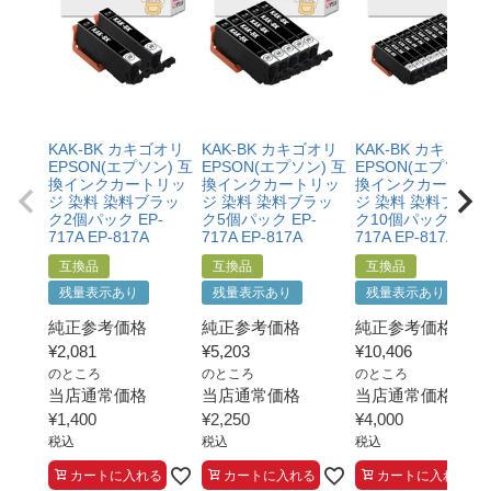
・当店で定めた保証期間（ご購入日から1年間）を過ぎ
と。
る前に当店へご連絡をいただくこと
・プリンター本体が保証期間内であることを証明できる
・返品理由が「不要になったから」「注文を間違えた」
書類（保証書や領収書など）をご提示いただくこと。
等お客様都合ではないこと
・当店の商品が原因でプリンターが故障したことがわか
る書類（修理の明細書など）をご提示いただくこと。
・プリンターの廃インクエラーや廃トナーエラーによる
KAK-BK カキゴオリ
KAK-BK カキゴオリ
KAK-BK カキゴオリ
ものではないこと。
EPSON(エプソン) 互
EPSON(エプソン) 互
EPSON(エプソン) 
・メーカーの出張修理を依頼されてないこと。
換インクカートリッ
換インクカートリッ
換インクカートリ
ジ 染料 染料ブラッ
ジ 染料 染料ブラッ
ジ 染料 染料ブラッ
ク2個パック EP-
ク5個パック EP-
ク10個パック EP-
717A EP-817A
717A EP-817A
717A EP-817A
互換品
互換品
互換品
残量表示あり
残量表示あり
残量表示あり
純正参考価格
純正参考価格
純正参考価格
¥
2,081
¥
5,203
¥
10,406
のところ
のところ
のところ
当店通常価格
当店通常価格
当店通常価格
¥
1,400
¥
2,250
¥
4,000
税込
税込
税込
カートに入れる
カートに入れる
カートに入れる