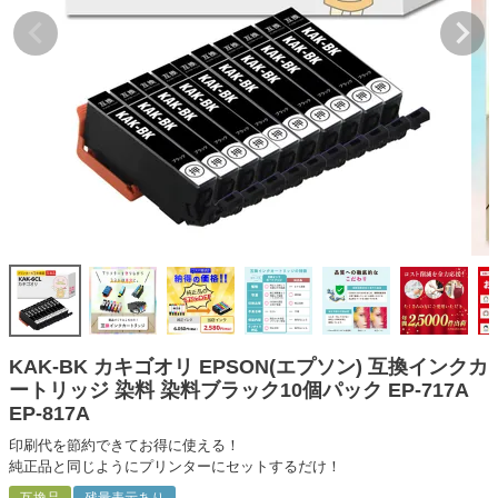
詰め替えインク
互換インクボトル
互換インクカートリッジ
再生インクカートリッジ
記事を探す
お客様の声
お店の紹介
ご利用ガイド
よくある質問
KAK-BK カキゴオリ EPSON(エプソン) 互換インクカ
お問い合わせ
ートリッジ 染料 染料ブラック10個パック EP-717A
EP-817A
会員専用商品
印刷代を節約できてお得に使える！
説明書ダウンロード
純正品と同じようにプリンターにセットするだけ！