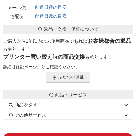
配達日数の目安
メール便
配達日数の目安
宅配便
返品・交換・保証について
お客様都合の返品
ご購入から1年以内の未使用商品であれば
も承ります！
プリンター買い替え時の商品交換
も承ります！
詳細は保証ページよりご確認ください。
ふたつの保証
商品・サービス
商品を探す
初心者用セット
キャノンインク
エプソンインク
ブラザーインク
詰め替えインク
互換インクボトル
互換インクカートリッジ
再生インクカートリッジ
トナーカートリッジ
その他サービス
はじめての方へ
お客様の声
お店の紹介
ご利用ガイド
よくある質問
お問い合わせ
会員専用商品
説明書ダウンロード