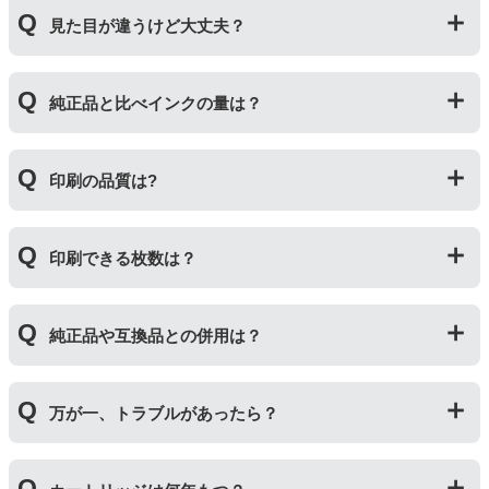
プリンターメーカーではない第三のメーカーが製造して
見た目が違うけど大丈夫？
いる互換品です。サードパーティ製や社外品などとも言
われます。開発コストが低いため純正品よりも安価でご
利用いただくことができます。
プリンターメーカーではない第三のメーカーが製造して
純正品と比べインクの量は？
いる互換品です。プリンターに適合するように作られて
いますが、一部特許回避を目的に形状をあえて変更して
いる場合もございます。使用には問題ございませんので
互換インクカートリッジには純正品と同量かそれ以上の
ご安心ください。
印刷の品質は?
インク量が入っており、純正インクと同等量の印刷がで
きます。（インクが純正品より多く入っていても、必ず
しも純正より印刷数量が多くなるわけではありませ
印刷の品質は「純正品 > 詰め替えインク > 互換インク」
ん。）
印刷できる枚数は？
の順です。
その他にも純正品、詰め替えインク、互換インクを比較
互換インクカートリッジには純正品と同量かそれ以上の
したブログ記事がございますのでよろしければご覧くだ
純正品や互換品との併用は？
インク量が入っており、純正インクと同等量の印刷がで
さい。
きます。（インクが純正品より多く入っていても、必ず
純正インク・互換インク・詰め替えインクの違い【まと
しも純正より印刷数量が多くなるわけではありませ
純正品や当店の詰め替えインクを使ったカートリッジと
め】
ん。）印刷枚数についてはご使用環境により大きく左右
万が一、トラブルがあったら？
併用してご使用いただけます。（例：よく使うブラック
されますので枚数保証等はしておりません。
は互換インク、他の色は純正インクを使う等）ただし、
他社製品の詰め替えインクやインクカートリッジとの併
万が一トラブルが発生した際は、サポートスタッフまで