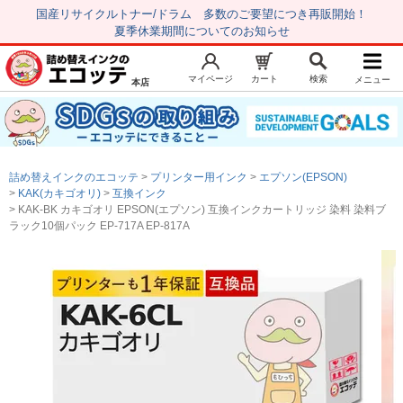
国産リサイクルトナー/ドラム 多数のご要望につき再販開始！
夏季休業期間についてのお知らせ
マイページ
カート
検索
メニュー
本店
新規会員登録
マイページ
トップページ
お気に入り
詰め替えインクのエコッテ
プリンター用インク
エプソン(EPSON)
注文履歴
レビュー履歴
KAK(カキゴオリ)
互換インク
KAK-BK カキゴオリ EPSON(エプソン) 互換インクカートリッジ 染料 染料ブ
はじめての方へ
ラック10個パック EP-717A EP-817A
商品を探す
初心者用セット
キャノンインク
エプソンインク
ブラザーインク