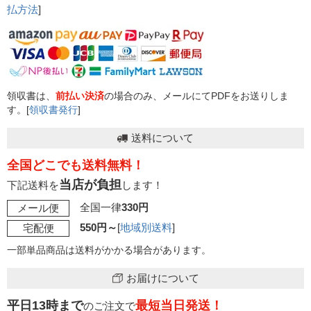
払方法
]
領収書は、
前払い決済
の場合のみ、メールにてPDFをお送りしま
す。[
領収書発行
]
送料について
全国どこでも送料無料！
当店が負担
下記送料を
します！
全国一律
330円
メール便
550円～
[
地域別送料
]
宅配便
一部単品商品は送料がかかる場合があります。
お届けについて
平日13時まで
最短当日発送！
のご注文で