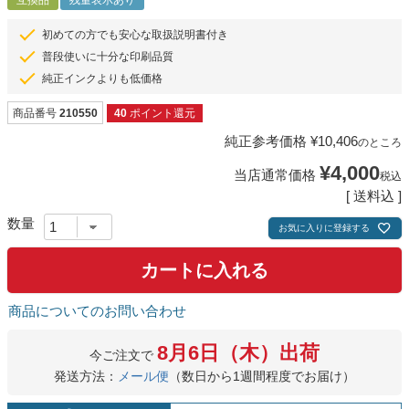
互換品
残量表示あり
初めての方でも安心な取扱説明書付き
普段使いに十分な印刷品質
純正インクよりも低価格
商品番号
210550
40
ポイント還元
純正参考価格
¥
10,406
のところ
¥
4,000
当店通常価格
税込
送料込
お気に入りに登録する
カートに入れる
商品についてのお問い合わせ
8月6日（木）出荷
今ご注文で
発送方法：
メール便
（数日から1週間程度でお届け）