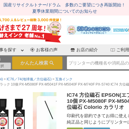
国産リサイクルトナー/ドラム 多数のご要望につき再販開始！
夏季休業期間についてのお知らせ
事を探す
お客様の声
お店の紹介
ご利
3
N)
IC76／74(地球儀／方位磁石)
互換インク
個 PX-M5080F PX-M5041F PX-M5040F PX-M740F PX-S740 IC74 方位磁
IC74 方位磁石 EPSON
10個 PX-M5080F PX-M504
位磁石 Colorio カラリオ
印刷代を節約できてお得に使え
純正品と同じようにプリンター