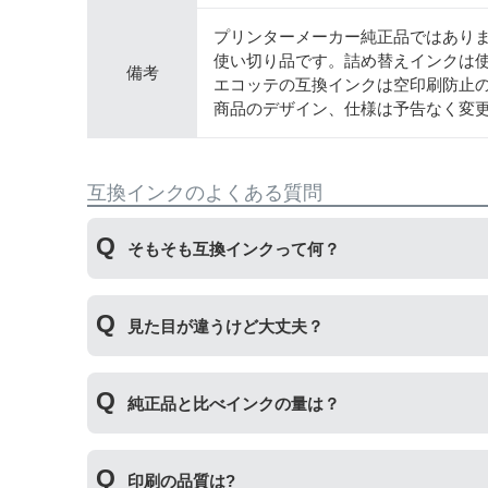
プリンターメーカー純正品ではあり
使い切り品です。詰め替えインクは
備考
エコッテの互換インクは空印刷防止
商品のデザイン、仕様は予告なく変
互換インクのよくある質問
そもそも互換インクって何？
プリンターメーカーではない第三のメーカーが製
見た目が違うけど大丈夫？
いただくことができます。
プリンターメーカーではない第三のメーカーが製
純正品と比べインクの量は？
場合もございます。使用には問題ございませんの
互換インクカートリッジには純正品と同量かそれ
印刷の品質は?
純正より印刷数量が多くなるわけではありません