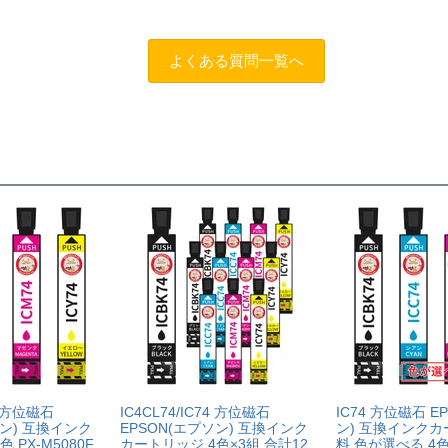
によって改善する場合もありますので、まずは当店までご相談を
よくある質問一覧へ
トスタッフにご相談のうえでもトラブルが解決せず、プリンター
だきサポートを受けていただくこと
する制度です。※商品の不具合ではなく、プリンターの操作方法
ただくこと
を過ぎる前に当店へご連絡をいただくこと
えた」等お客様都合ではないこと
だくこと。
できる書類（保証書や領収書など）をご提示いただくこと。
がわかる書類（修理の明細書など）をご提示いただくこと。
によるものではないこと。
74 方位磁石
IC4CL74/IC74 方位磁石
IC74 方位磁石 E
ソン) 互換インク
EPSON(エプソン) 互換インク
ン) 互換インクカ
 PX-M5080F
カートリッジ 4色×3組 合計12
料 色が選べる 4色