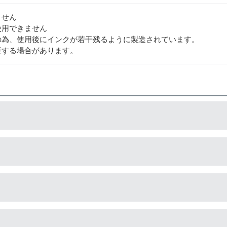
ません
使用できません
の為、使用後にインクが若干残るように製造されています。
更する場合があります。
造している互換品です。サードパーティ製や社外品などとも言わ
造している互換品です。プリンターに適合するように作られてい
でご安心ください。
以上のインク量が入っており、純正インクと同等量の印刷ができ
。）