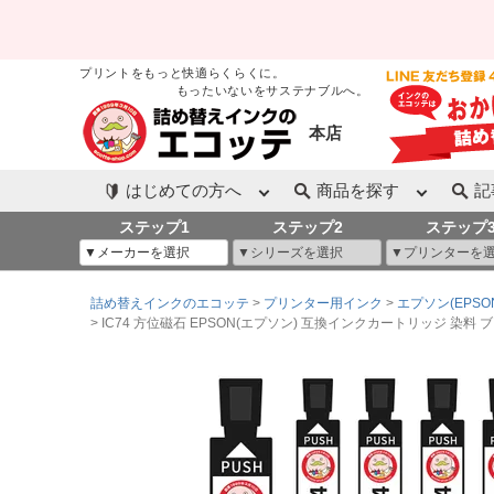
プリントをもっと快適らくらくに。
もったいないをサステナブルへ。
本店
はじめての方へ
商品を探す
記
ステップ1
ステップ2
ステップ
詰め替えインクのエコッテ
プリンター用インク
エプソン(EPSO
IC74 方位磁石 EPSON(エプソン) 互換インクカートリッジ 染料 ブラック 10