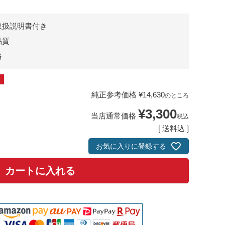
取扱説明書付き
品質
格
純正参考価格
¥
14,630
のところ
¥
3,300
当店通常価格
税込
送料込
お気に入りに登録する
カートに入れる