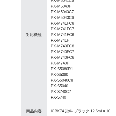
PX-M5041C6
PX-M5040F
PX-M5040C7
PX-M5040C6
PX-M741FC8
PX-M741FC7
対応機種
PX-M741FC6
PX-M741F
PX-M740FC8
PX-M740FC7
PX-M740FC6
PX-M740F
PX-S5080R1
PX-S5080
PX-S5040C8
PX-S5040
PX-S740C7
PX-S740
商品内容
ICBK74 染料 ブラック 12.5ml × 10