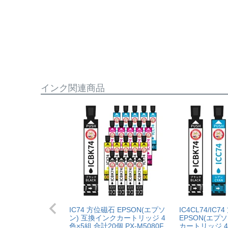
※商品の不具合ではなく、プリンターの操作方法
プリンター本体保証
について
保証期間：プリンター本体ご購入日から１年間
【適用条件】
当店のインクが原因でトラブルが発生し、サポー
・商品を返送する前に必ず当店までご連絡をいた
も関わらず修理費用が発生した場合、当店で補填
・当店でご購入履歴が確認できる商品であること
相談をお願いいたします。
・保証対象となる商品を当店指定の方法で返送い
・当店で定めた保証期間（ご購入日から1年間）
【適用条件】
インク関連商品
・返品理由が「不要になったから」「注文を間違
・修理に出される前に、必ず当店へご連絡をいた
・プリンター本体が保証期間内であることを証明
・当店の商品が原因でプリンターが故障したこと
・プリンターの廃インクエラーや廃トナーエラー
・メーカーの出張修理を依頼されてないこと。
IC74 方位磁石 EPSON(エプソ
IC4CL74/IC
ン) 互換インクカートリッジ 4
EPSON(エプ
色×5組 合計20個 PX-M5080F
カートリッジ 4色