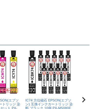
お願いいたします。
が修理対応となった場合。プリンター本体が保証期間内に
によって改善する場合もありますので、まずは当店までご
PSON(エプソ
IC74 方位磁石 EPSON(エプソ
IC74 方位磁石 EP
ートリッジ 染
ン) 互換インクカートリッジ 染
ン) 互換インクカー
セット PX-
料 ブラック 10個 PX-M5080F
料 ブラック 5個 PX-