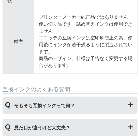
数
プリンターメーカー純正品ではありません
使い切り品です。詰め替えインクは使用でき
ません
エコッテの互換インクは空印刷防止の為、使
備考
用後にインクが若干残るように製造されてい
ます。
商品のデザイン、仕様は予告なく変更する場
合があります。
互換インクのよくある質問
そもそも互換インクって何？
プリンターメーカーではない第三のメーカーが製造して
見た目が違うけど大丈夫？
いる互換品です。サードパーティ製や社外品などとも言
われます。開発コストが低いため純正品よりも安価でご