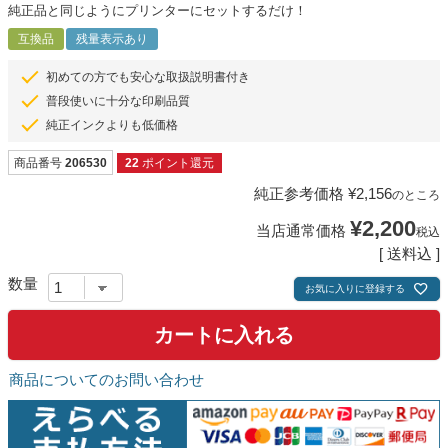
純正品と同じようにプリンターにセットするだけ！
互換品
残量表示あり
初めての方でも安心な取扱説明書付き
普段使いに十分な印刷品質
純正インクよりも低価格
商品番号
206530
22
ポイント還元
純正参考価格
¥
2,156
のところ
¥
2,200
当店通常価格
税込
送料込
お気に入りに登録する
カートに入れる
商品についてのお問い合わせ