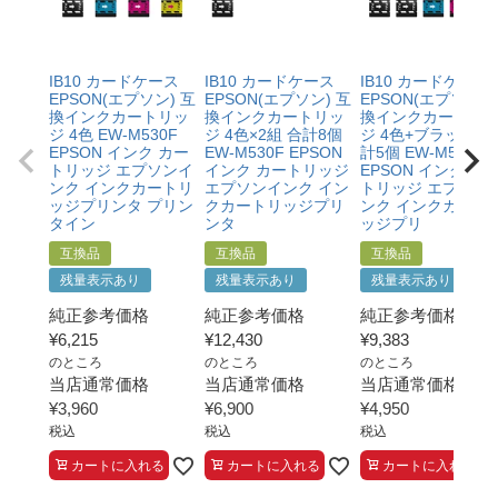
等お客様都合ではないこと
・当店の商品が原因でプリンターが故障したことがわか
る書類（修理の明細書など）をご提示いただくこと。
・プリンターの廃インクエラーや廃トナーエラーによる
IB10 カードケース
IB10 カードケース
IB10 カードケース
ものではないこと。
EPSON(エプソン) 互
EPSON(エプソン) 互
EPSON(エプソン) 
・メーカーの出張修理を依頼されてないこと。
換インクカートリッ
換インクカートリッ
換インクカートリ
ジ 4色 EW-M530F
ジ 4色×2組 合計8個
ジ 4色+ブラック 合
EPSON インク カー
EW-M530F EPSON
計5個 EW-M530F
トリッジ エプソンイ
インク カートリッジ
EPSON インク カ
ンク インクカートリ
エプソンインク イン
トリッジ エプソン
ッジプリンタ プリン
クカートリッジプリ
ンク インクカート
タイン
ンタ
ッジプリ
互換品
互換品
互換品
残量表示あり
残量表示あり
残量表示あり
純正参考価格
純正参考価格
純正参考価格
¥
6,215
¥
12,430
¥
9,383
のところ
のところ
のところ
当店通常価格
当店通常価格
当店通常価格
¥
3,960
¥
6,900
¥
4,950
税込
税込
税込
カートに入れる
カートに入れる
カートに入れる