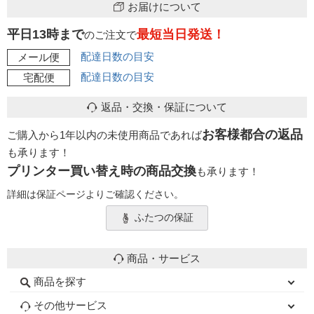
お届けについて
平日13時まで
最短当日発送！
のご注文で
配達日数の目安
メール便
配達日数の目安
宅配便
返品・交換・保証について
お客様都合の返品
ご購入から1年以内の未使用商品であれば
も承ります！
プリンター買い替え時の商品交換
も承ります！
詳細は保証ページよりご確認ください。
ふたつの保証
商品・サービス
商品を探す
初心者用セット
キャノンインク
エプソンインク
ブラザーインク
詰め替えインク
互換インクボトル
互換インクカートリッジ
再生インクカートリッジ
トナーカートリッジ
その他サービス