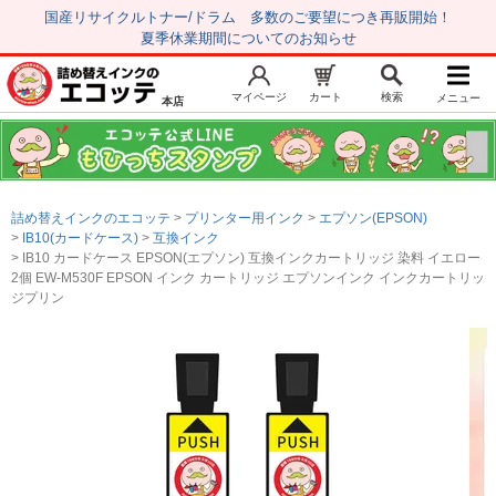
国産リサイクルトナー/ドラム 多数のご要望につき再販開始！
夏季休業期間についてのお知らせ
マイページ
カート
検索
メニュー
本店
新規会員登録
マイページ
トップページ
お気に入り
詰め替えインクのエコッテ
プリンター用インク
エプソン(EPSON)
注文履歴
レビュー履歴
IB10(カードケース)
互換インク
IB10 カードケース EPSON(エプソン) 互換インクカートリッジ 染料 イエロー
はじめての方へ
2個 EW-M530F EPSON インク カートリッジ エプソンインク インクカートリッ
ジプリン
商品を探す
初心者用セット
キャノンインク
エプソンインク
ブラザーインク