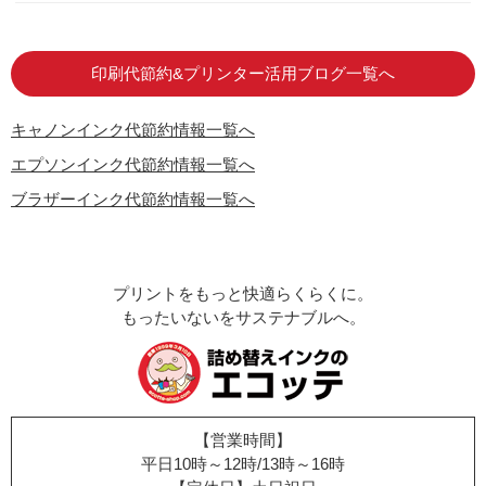
はじめての方へ
お客様の声
お店の紹介
ご利用ガイド
よくある質問
お問い合わせ
会員専用商品
説明書ダウンロード
印刷代節約&プリンター活用ブログ一覧へ
キャノンインク代節約情報一覧へ
エプソンインク代節約情報一覧へ
ブラザーインク代節約情報一覧へ
プリントをもっと快適らくらくに。
もったいないをサステナブルへ。
【営業時間】
平日10時～12時/13時～16時