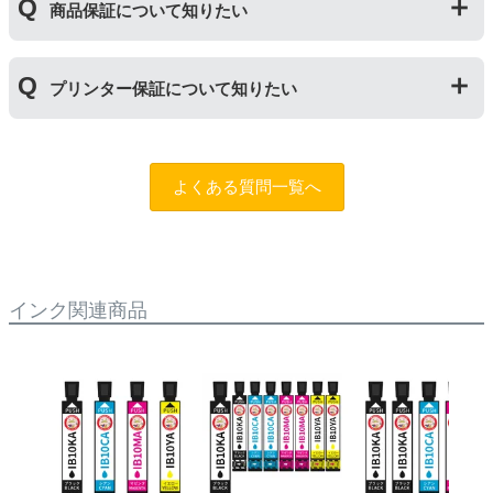
ら１年以内であれば保証の適用が可能です。
商品保証について知りたい
ら１年間とさせていただいておりますので、可能な限り
保証期間内に使い切っていただくようお願いいたしま
す。また、保管の際は直射日光の当たらない冷暗所での
商品保証
について
保管をお願いいたします。
プリンター保証について知りたい
保証期間：ご購入日から１年間
トラブルが発生した際、サポートスタッフにご相談のう
えでもトラブルが解決しない場合、商品の交換や全額返
プリンター本体保証
について
品返金を承る制度です。
保証期間：プリンター本体ご購入日から１年間
よくある質問一覧へ
※商品の不具合ではなく、プリンターの操作方法によっ
当店のインクが原因でトラブルが発生し、サポートスタ
て改善する場合もありますので、まずは当店までご相談
ッフにご相談のうえでもトラブルが解決せず、プリンタ
をお願いいたします。
ーが修理対応となった場合。プリンター本体が保証期間
内にも関わらず修理費用が発生した場合、当店で補填す
【適用条件】
る制度です。※商品の不具合ではなく、プリンターの操
インク関連商品
・商品を返送する前に必ず当店までご連絡をいただきサ
作方法によって改善する場合もありますので、まずは当
ポートを受けていただくこと
店までご相談をお願いいたします。
・当店でご購入履歴が確認できる商品であること
・保証対象となる商品を当店指定の方法で返送いただく
【適用条件】
こと
・修理に出される前に、必ず当店へご連絡をいただくこ
・当店で定めた保証期間（ご購入日から1年間）を過ぎ
と。
る前に当店へご連絡をいただくこと
・プリンター本体が保証期間内であることを証明できる
・返品理由が「不要になったから」「注文を間違えた」
書類（保証書や領収書など）をご提示いただくこと。