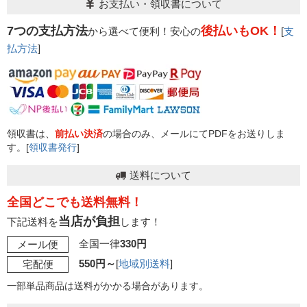
お支払い・領収書について
7つの支払方法
後払いもOK！
から選べて便利！安心の
[
支
払方法
]
領収書は、
前払い決済
の場合のみ、メールにてPDFをお送りしま
す。[
領収書発行
]
送料について
全国どこでも送料無料！
当店が負担
下記送料を
します！
全国一律
330円
メール便
550円～
[
地域別送料
]
宅配便
一部単品商品は送料がかかる場合があります。