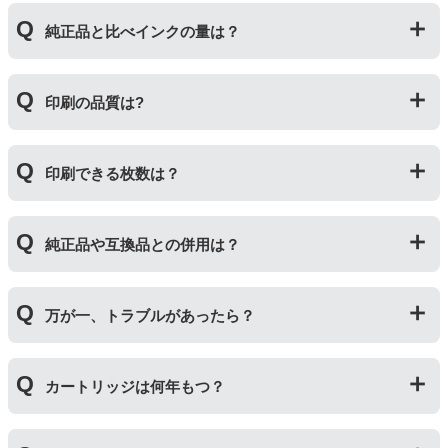
利用いただくことができます。
プリンターメーカーではない第三のメーカーが製造して
純正品と比べインクの量は？
いる互換品です。プリンターに適合するように作られて
いますが、一部特許回避を目的に形状をあえて変更して
いる場合もございます。使用には問題ございませんので
互換インクカートリッジには純正品と同量かそれ以上の
ご安心ください。
印刷の品質は?
インク量が入っており、純正インクと同等量の印刷がで
きます。（インクが純正品より多く入っていても、必ず
しも純正より印刷数量が多くなるわけではありませ
印刷の品質は「純正品 > 詰め替えインク > 互換インク」
ん。）
印刷できる枚数は？
の順です。
その他にも純正品、詰め替えインク、互換インクを比較
互換インクカートリッジには純正品と同量かそれ以上の
したブログ記事がございますのでよろしければご覧くだ
純正品や互換品との併用は？
インク量が入っており、純正インクと同等量の印刷がで
さい。
きます。（インクが純正品より多く入っていても、必ず
純正インク・互換インク・詰め替えインクの違い【まと
しも純正より印刷数量が多くなるわけではありませ
純正品や当店の詰め替えインクを使ったカートリッジと
め】
ん。）印刷枚数についてはご使用環境により大きく左右
万が一、トラブルがあったら？
併用してご使用いただけます。（例：よく使うブラック
されますので枚数保証等はしておりません。
は互換インク、他の色は純正インクを使う等）ただし、
他社製品の詰め替えインクやインクカートリッジとの併
万が一トラブルが発生した際は、サポートスタッフまで
用おいては、当店でテストしておりません。万が一動作
カートリッジは何年もつ？
ご相談ください。また互換インクカートリッジには「
ふ
不良が発生した場合は保証対象外となりますのでご注意
たつの保証
」を設けております。商品はご購入から１年
ください。
以内、ご使用プリンタ―についてもプリンターご購入か
使用期限は設けてはおりませんが、商品保証はご購入か