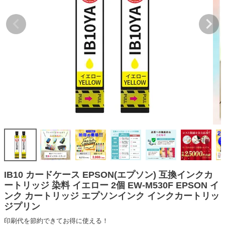
詰め替えインク
互換インクボトル
互換インクカートリッジ
再生インクカートリッジ
記事を探す
お客様の声
お店の紹介
ご利用ガイド
よくある質問
お問い合わせ
IB10 カードケース EPSON(エプソン) 互換インクカ
ートリッジ 染料 イエロー 2個 EW-M530F EPSON イ
会員専用商品
ンク カートリッジ エプソンインク インクカートリッ
ジプリン
説明書ダウンロード
印刷代を節約できてお得に使える！