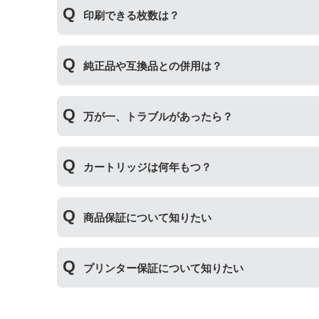
印刷の品質は「純正品 > 詰め替えインク > 互
印刷できる枚数は？
その他にも純正品、詰め替えインク、互換インク
純正インク・互換インク・詰め替えインクの違い
互換インクカートリッジには純正品と同量かそれ
純正品や互換品との併用は？
純正より印刷数量が多くなるわけではありません
純正品や当店の詰め替えインクを使ったカートリ
万が一、トラブルがあったら？
製品の詰め替えインクやインクカートリッジとの
い。
万が一トラブルが発生した際は、サポートスタッ
カートリッジは何年もつ？
内、ご使用プリンタ―についてもプリンターご購
使用期限は設けてはおりませんが、商品保証はご
商品保証について知りたい
た、保管の際は直射日光の当たらない冷暗所での
商品保証
について
プリンター保証について知りたい
保証期間：ご購入日から１年間
トラブルが発生した際、サポートスタッフにご相
※商品の不具合ではなく、プリンターの操作方法
プリンター本体保証
について