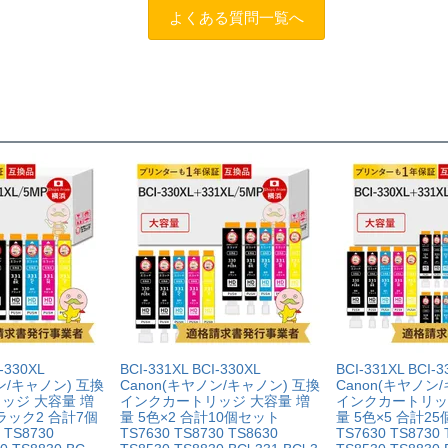
よくある質問一覧へ
トスタッフにご相談のうえでもトラブルが解決せず、プリンター
だきサポートを受けていただくこと
する制度です。※商品の不具合ではなく、プリンターの操作方法
ただくこと
を過ぎる前に当店へご連絡をいただくこと
えた」等お客様都合ではないこと
だくこと。
できる書類（保証書や領収書など）をご提示いただくこと。
がわかる書類（修理の明細書など）をご提示いただくこと。
によるものではないこと。
-330XL
BCI-331XL BCI-330XL
BCI-331XL BCI-3
ン/キャノン) 互換
Canon(キヤノン/キャノン) 互換
Canon(キヤノン
ッジ 大容量 増
インクカートリッジ 大容量 増
インクカートリッ
ラック2 合計7個
量 5色×2 合計10個セット
量 5色×5 合計2
 TS8730
TS7630 TS8730 TS8630
TS7630 TS8730 