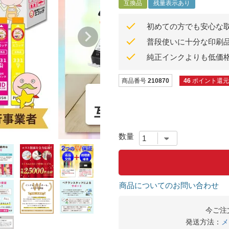
互換品
残量表示あり
初めての方でも安心な
普段使いに十分な印刷
純正インクよりも低価
商品番号
210870
46
ポイント還元
商品についてのお問い合わせ
今ご注
発送方法：
メ