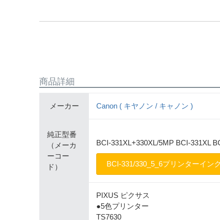
商品詳細
メーカー
Canon ( キヤノン / キャノン )
純正型番
BCI-331XL+330XL/5MP BCI-331XL B
（メーカ
ーコー
BCI-331/330_5_6プリンターイ
ド）
PIXUS ピクサス
●5色プリンター
TS7630