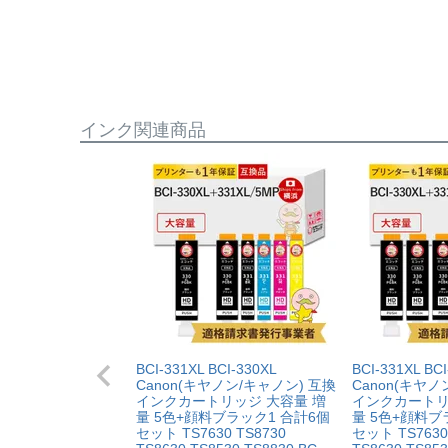
保証期間：プリンター本体ご購入日から１年間
【適用条件】
当店のインクが原因でトラブルが発生し、サポー
・商品を返送する前に必ず当店までご連絡をいた
も関わらず修理費用が発生した場合、当店で補填
・当店でご購入履歴が確認できる商品であること
相談をお願いいたします。
・保証対象となる商品を当店指定の方法で返送い
・当店で定めた保証期間（ご購入日から1年間）
【適用条件】
インク関連商品
・返品理由が「不要になったから」「注文を間違
・修理に出される前に、必ず当店へご連絡をいた
・プリンター本体が保証期間内であることを証明
・当店の商品が原因でプリンターが故障したこと
・プリンターの廃インクエラーや廃トナーエラー
・メーカーの出張修理を依頼されてないこと。
BCI-331XL BCI-330XL
BCI-331XL BCI
Canon(キヤノン/キャノン) 互換
Canon(キヤノ
インクカートリッジ 大容量 増
インクカートリ
量 5色+顔料ブラック1 合計6個
量 5色+顔料ブ
セット TS7630 TS8730
セット TS7630