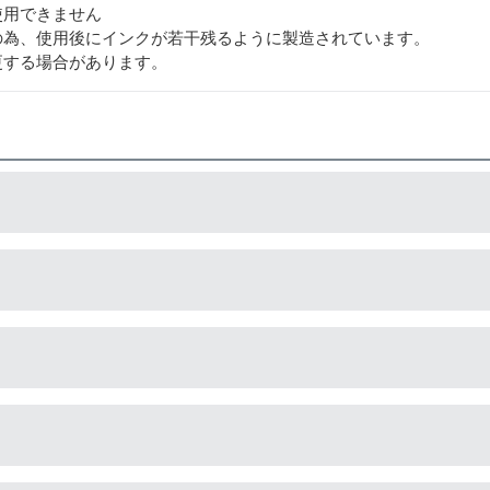
使用できません
の為、使用後にインクが若干残るように製造されています。
更する場合があります。
造している互換品です。サードパーティ製や社外品などとも言わ
造している互換品です。プリンターに適合するように作られてい
でご安心ください。
以上のインク量が入っており、純正インクと同等量の印刷ができ
。）