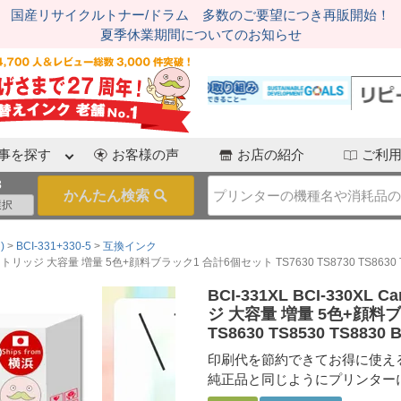
国産リサイクルトナー/ドラム 多数のご要望につき再販開始！
夏季休業期間についてのお知らせ
事を探す
お客様の声
お店の紹介
ご利
3
)
BCI-331+330-5
互換インク
ートリッジ 大容量 増量 5色+顔料ブラック1 合計6個セット TS7630 TS8730 TS8630 TS
BCI-331XL BCI-330
ジ 大容量 増量 5色+顔料ブラ
TS8630 TS8530 TS8830 
印刷代を節約できてお得に使え
純正品と同じようにプリンター