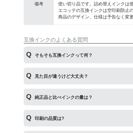
備考
使い切り品です。詰め替えインクは
エコッテの互換インクは空印刷防止
商品のデザイン、仕様は予告なく変
互換インクのよくある質問
そもそも互換インクって何？
プリンターメーカーではない第三のメーカーが製
見た目が違うけど大丈夫？
いただくことができます。
プリンターメーカーではない第三のメーカーが製
純正品と比べインクの量は？
場合もございます。使用には問題ございませんの
互換インクカートリッジには純正品と同量かそれ
印刷の品質は?
純正より印刷数量が多くなるわけではありません