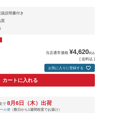
取扱説明書付き
品質
格
¥
4,620
当店通常価格
税込
送料込
お気に入りに登録する
カートに入れる
8月6日（木）出荷
文で
ール便
（数日から1週間程度でお届け）