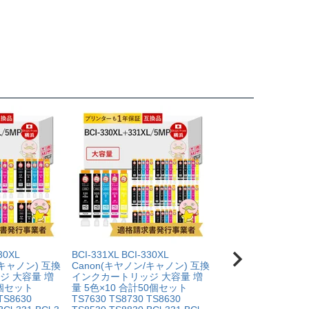
が修理対応となった場合。プリンター本体が保証期間内に
によって改善する場合もありますので、まずは当店までご
30XL
BCI-331XL BCI-330XL
BCI-331XL BCI-330
/キャノン) 互換
Canon(キヤノン/キャノン) 互換
Canon(キヤノン/キ
ジ 大容量 増
インクカートリッジ 大容量 増
インクカートリッジ 
5個セット
量 5色×10 合計50個セット
量 6色×5組 合計3
TS8630
TS7630 TS8730 TS8630
TS8730 TS8630 TS