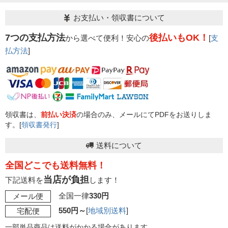
お支払い・領収書について
7つの支払方法
後払いもOK！
から選べて便利！安心の
[
支
払方法
]
領収書は、
前払い決済
の場合のみ、メールにてPDFをお送りしま
す。[
領収書発行
]
送料について
全国どこでも送料無料！
当店が負担
下記送料を
します！
全国一律
330円
メール便
550円～
[
地域別送料
]
宅配便
一部単品商品は送料がかかる場合があります。