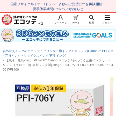
国産リサイクルトナー/ドラム 多数のご要望につき再販開始！
夏季休業期間についてのお知らせ
マイページ
カート
検索
メニュー
本店
新規会員登録
マイページ
トップページ
お気に入り
詰め替えインクのエコッテ
プリンター用インク
キャノン(Canon)
PFI-706
注文履歴
レビュー履歴
互換インク・リサイクルインク(再生インク)
【沖縄・離島不可】 PFI-706Y Canon(キヤノン/キャノン) 互換インクカート
はじめての方へ
リッジ イエロー 1個 [大判レック製] imagePROGRAF iPF8300 iPF8300S iPF84
00 iPF8400
商品を探す
初心者用セット
キャノンインク
エプソンインク
ブラザーインク