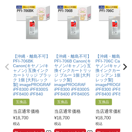
・保証対象となる商品を当店指定の方法で返送いただく
【適用条件】
こと
・修理に出される前に、必ず当店へご連絡をいただくこ
・当店で定めた保証期間（ご購入日から1年間）を過ぎ
と。
る前に当店へご連絡をいただくこと
・プリンター本体が保証期間内であることを証明できる
・返品理由が「不要になったから」「注文を間違えた」
書類（保証書や領収書など）をご提示いただくこと。
等お客様都合ではないこと
・当店の商品が原因でプリンターが故障したことがわか
る書類（修理の明細書など）をご提示いただくこと。
・プリンターの廃インクエラーや廃トナーエラーによる
【沖縄・離島不可】
【沖縄・離島不可】
【沖縄・離島不可
ものではないこと。
PFI-706BK
PFI-706B Canon(キ
PFI-706C Canon(
・メーカーの出張修理を依頼されてないこと。
Canon(キヤノン/キ
ヤノン/キャノン) 互
ヤノン/キャノン) 
ャノン) 互換インク
換インクカートリッ
換インクカートリ
カートリッジ ブラッ
ジ ブルー 1個 [大判
ジ シアン 1個 [大判
ク 1個 [大判レック
レック製]
レック製]
製] imagePROGRAF
imagePROGRAF
imagePROGRAF
iPF8300 iPF8300S
iPF8300 iPF8300S
iPF8300 iPF8300S
iPF8400 iPF840
iPF8400 iPF8400S
iPF8400 iPF8400S
互換品
互換品
互換品
当店通常価格
当店通常価格
当店通常価格
¥
18,700
¥
18,700
¥
18,700
税込
税込
税込