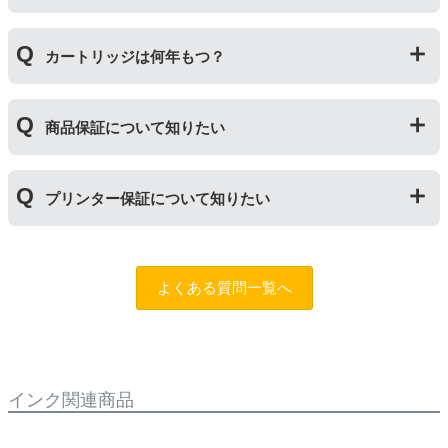
されますので枚数保証等はしておりません。
は互換インク、他の色は純正インクを使う等）ただし、
他社製品の詰め替えインクやインクカートリッジとの併
万が一トラブルが発生した際は、サポートスタッフまで
用おいては、当店でテストしておりません。万が一動作
カートリッジは何年もつ？
ご相談ください。また互換インクカートリッジには「
ふ
不良が発生した場合は保証対象外となりますのでご注意
たつの保証
」を設けております。商品はご購入から１年
ください。
以内、ご使用プリンタ―についてもプリンターご購入か
使用期限は設けてはおりませんが、商品保証はご購入か
ら１年以内であれば保証の適用が可能です。
商品保証について知りたい
ら１年間とさせていただいておりますので、可能な限り
保証期間内に使い切っていただくようお願いいたしま
す。また、保管の際は直射日光の当たらない冷暗所での
商品保証
について
保管をお願いいたします。
プリンター保証について知りたい
保証期間：ご購入日から１年間
トラブルが発生した際、サポートスタッフにご相談のう
えでもトラブルが解決しない場合、商品の交換や全額返
プリンター本体保証
について
品返金を承る制度です。
保証期間：プリンター本体ご購入日から１年間
よくある質問一覧へ
※商品の不具合ではなく、プリンターの操作方法によっ
当店のインクが原因でトラブルが発生し、サポートスタ
て改善する場合もありますので、まずは当店までご相談
ッフにご相談のうえでもトラブルが解決せず、プリンタ
をお願いいたします。
ーが修理対応となった場合。プリンター本体が保証期間
内にも関わらず修理費用が発生した場合、当店で補填す
【適用条件】
る制度です。※商品の不具合ではなく、プリンターの操
インク関連商品
・商品を返送する前に必ず当店までご連絡をいただきサ
作方法によって改善する場合もありますので、まずは当
ポートを受けていただくこと
店までご相談をお願いいたします。
・当店でご購入履歴が確認できる商品であること