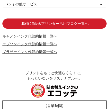
初心者用セット
キャノンインク
エプソンインク
ブラザーインク
詰め替えインク
互換インクボトル
互換インクカートリッジ
再生インクカートリッジ
トナーカートリッジ
その他サービス
はじめての方へ
お客様の声
お店の紹介
ご利用ガイド
よくある質問
お問い合わせ
会員専用商品
説明書ダウンロード
印刷代節約&プリンター活用ブログ一覧へ
キャノンインク代節約情報一覧へ
エプソンインク代節約情報一覧へ
ブラザーインク代節約情報一覧へ
プリントをもっと快適らくらくに。
もったいないをサステナブルへ。
【営業時間】