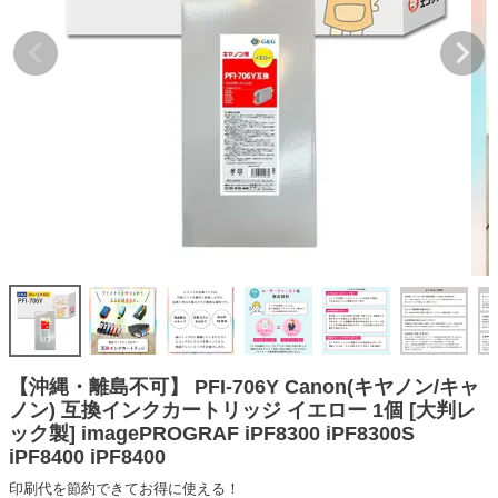
詰め替えインク
互換インクボトル
互換インクカートリッジ
再生インクカートリッジ
記事を探す
お客様の声
お店の紹介
ご利用ガイド
よくある質問
お問い合わせ
【沖縄・離島不可】 PFI-706Y Canon(キヤノン/キャ
ノン) 互換インクカートリッジ イエロー 1個 [大判レ
会員専用商品
ック製] imagePROGRAF iPF8300 iPF8300S
iPF8400 iPF8400
説明書ダウンロード
印刷代を節約できてお得に使える！