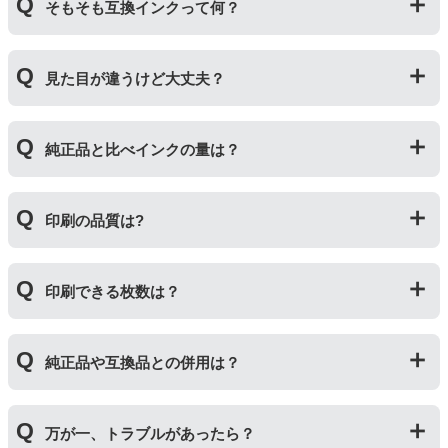
そもそも互換インクって何？
プリンターメーカーではない第三のメーカーが製造して
見た目が違うけど大丈夫？
いる互換品です。サードパーティ製や社外品などとも言
われます。開発コストが低いため純正品よりも安価でご
利用いただくことができます。
プリンターメーカーではない第三のメーカーが製造して
純正品と比べインクの量は？
いる互換品です。プリンターに適合するように作られて
いますが、一部特許回避を目的に形状をあえて変更して
いる場合もございます。使用には問題ございませんので
互換インクカートリッジには純正品と同量かそれ以上の
ご安心ください。
印刷の品質は?
インク量が入っており、純正インクと同等量の印刷がで
きます。（インクが純正品より多く入っていても、必ず
しも純正より印刷数量が多くなるわけではありませ
印刷の品質は「純正品 > 詰め替えインク > 互換インク」
ん。）
印刷できる枚数は？
の順です。
その他にも純正品、詰め替えインク、互換インクを比較
互換インクカートリッジには純正品と同量かそれ以上の
したブログ記事がございますのでよろしければご覧くだ
純正品や互換品との併用は？
インク量が入っており、純正インクと同等量の印刷がで
さい。
きます。（インクが純正品より多く入っていても、必ず
純正インク・互換インク・詰め替えインクの違い【まと
しも純正より印刷数量が多くなるわけではありませ
純正品や当店の詰め替えインクを使ったカートリッジと
め】
ん。）印刷枚数についてはご使用環境により大きく左右
万が一、トラブルがあったら？
併用してご使用いただけます。（例：よく使うブラック