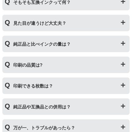
そもそも互換インクって何？
プリンターメーカーではない第三のメーカーが製造して
見た目が違うけど大丈夫？
いる互換品です。サードパーティ製や社外品などとも言
われます。開発コストが低いため純正品よりも安価でご
利用いただくことができます。
プリンターメーカーではない第三のメーカーが製造して
純正品と比べインクの量は？
いる互換品です。プリンターに適合するように作られて
いますが、一部特許回避を目的に形状をあえて変更して
いる場合もございます。使用には問題ございませんので
互換インクカートリッジには純正品と同量かそれ以上の
ご安心ください。
印刷の品質は?
インク量が入っており、純正インクと同等量の印刷がで
きます。（インクが純正品より多く入っていても、必ず
しも純正より印刷数量が多くなるわけではありませ
印刷の品質は「純正品 > 詰め替えインク > 互換インク」
ん。）
印刷できる枚数は？
の順です。
その他にも純正品、詰め替えインク、互換インクを比較
互換インクカートリッジには純正品と同量かそれ以上の
したブログ記事がございますのでよろしければご覧くだ
純正品や互換品との併用は？
インク量が入っており、純正インクと同等量の印刷がで
さい。
きます。（インクが純正品より多く入っていても、必ず
純正インク・互換インク・詰め替えインクの違い【まと
しも純正より印刷数量が多くなるわけではありませ
純正品や当店の詰め替えインクを使ったカートリッジと
め】
ん。）印刷枚数についてはご使用環境により大きく左右
万が一、トラブルがあったら？
併用してご使用いただけます。（例：よく使うブラック