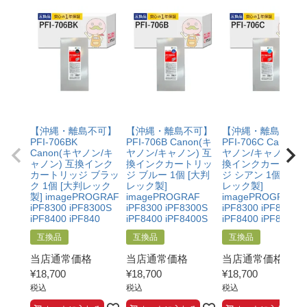
・保証対象となる商品を当店指定の方法で返送いただく
【適用条件】
こと
・修理に出される前に、必ず当店へご連絡をいただくこ
・当店で定めた保証期間（ご購入日から1年間）を過ぎ
と。
る前に当店へご連絡をいただくこと
・プリンター本体が保証期間内であることを証明できる
・返品理由が「不要になったから」「注文を間違えた」
書類（保証書や領収書など）をご提示いただくこと。
等お客様都合ではないこと
・当店の商品が原因でプリンターが故障したことがわか
る書類（修理の明細書など）をご提示いただくこと。
・プリンターの廃インクエラーや廃トナーエラーによる
【沖縄・離島不可】
【沖縄・離島不可】
【沖縄・離島不可
ものではないこと。
PFI-706BK
PFI-706B Canon(キ
PFI-706C Canon(
・メーカーの出張修理を依頼されてないこと。
Canon(キヤノン/キ
ヤノン/キャノン) 互
ヤノン/キャノン) 
ャノン) 互換インク
換インクカートリッ
換インクカートリ
カートリッジ ブラッ
ジ ブルー 1個 [大判
ジ シアン 1個 [大判
ク 1個 [大判レック
レック製]
レック製]
製] imagePROGRAF
imagePROGRAF
imagePROGRAF
iPF8300 iPF8300S
iPF8300 iPF8300S
iPF8300 iPF8300S
iPF8400 iPF840
iPF8400 iPF8400S
iPF8400 iPF8400S
互換品
互換品
互換品
当店通常価格
当店通常価格
当店通常価格
¥
18,700
¥
18,700
¥
18,700
税込
税込
税込