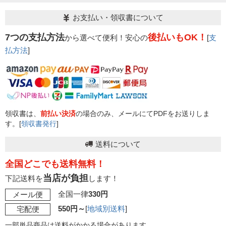
お支払い・領収書について
7つの支払方法
後払いもOK！
から選べて便利！安心の
[
支
払方法
]
領収書は、
前払い決済
の場合のみ、メールにてPDFをお送りしま
す。[
領収書発行
]
送料について
全国どこでも送料無料！
当店が負担
下記送料を
します！
全国一律
330円
メール便
550円～
[
地域別送料
]
宅配便
一部単品商品は送料がかかる場合があります。