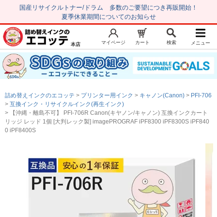
国産リサイクルトナー/ドラム 多数のご要望につき再販開始！
夏季休業期間についてのお知らせ
マイページ
カート
検索
メニュー
本店
新規会員登録
マイページ
トップページ
お気に入り
詰め替えインクのエコッテ
プリンター用インク
キャノン(Canon)
PFI-706
注文履歴
レビュー履歴
互換インク・リサイクルインク(再生インク)
【沖縄・離島不可】 PFI-706R Canon(キヤノン/キャノン) 互換インクカート
はじめての方へ
リッジ レッド 1個 [大判レック製] imagePROGRAF iPF8300 iPF8300S iPF840
0 iPF8400S
商品を探す
初心者用セット
キャノンインク
エプソンインク
ブラザーインク