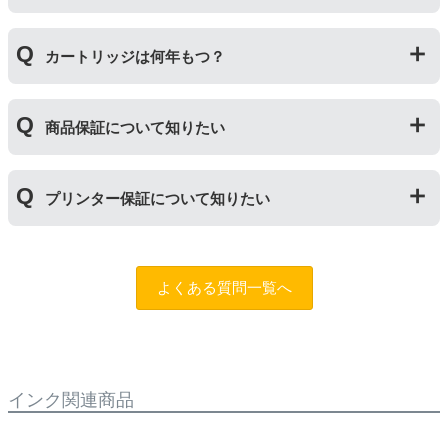
されますので枚数保証等はしておりません。
は互換インク、他の色は純正インクを使う等）ただし、
他社製品の詰め替えインクやインクカートリッジとの併
万が一トラブルが発生した際は、サポートスタッフまで
用おいては、当店でテストしておりません。万が一動作
カートリッジは何年もつ？
ご相談ください。また互換インクカートリッジには「
ふ
不良が発生した場合は保証対象外となりますのでご注意
たつの保証
」を設けております。商品はご購入から１年
ください。
以内、ご使用プリンタ―についてもプリンターご購入か
使用期限は設けてはおりませんが、商品保証はご購入か
ら１年以内であれば保証の適用が可能です。
商品保証について知りたい
ら１年間とさせていただいておりますので、可能な限り
保証期間内に使い切っていただくようお願いいたしま
す。また、保管の際は直射日光の当たらない冷暗所での
商品保証
について
保管をお願いいたします。
プリンター保証について知りたい
保証期間：ご購入日から１年間
トラブルが発生した際、サポートスタッフにご相談のう
えでもトラブルが解決しない場合、商品の交換や全額返
プリンター本体保証
について
品返金を承る制度です。
保証期間：プリンター本体ご購入日から１年間
よくある質問一覧へ
※商品の不具合ではなく、プリンターの操作方法によっ
当店のインクが原因でトラブルが発生し、サポートスタ
て改善する場合もありますので、まずは当店までご相談
ッフにご相談のうえでもトラブルが解決せず、プリンタ
をお願いいたします。
ーが修理対応となった場合。プリンター本体が保証期間
内にも関わらず修理費用が発生した場合、当店で補填す
【適用条件】
る制度です。※商品の不具合ではなく、プリンターの操
インク関連商品
・商品を返送する前に必ず当店までご連絡をいただきサ
作方法によって改善する場合もありますので、まずは当
ポートを受けていただくこと
店までご相談をお願いいたします。
・当店でご購入履歴が確認できる商品であること