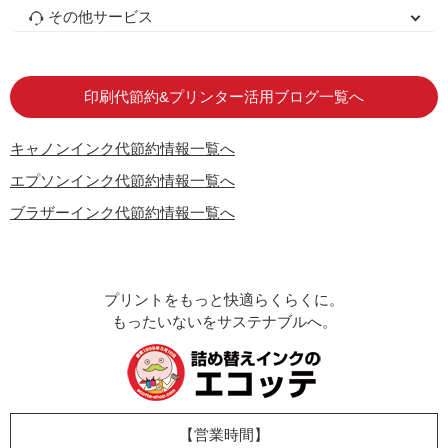
初心者用セット
キャノンインク
エプソンインク
ブラザーインク
詰め替えインク
互換インクボトル
互換インクカートリッジ
再生インクカートリッジ
トナーカートリッジ
その他サービス
はじめての方へ
お客様の声
お店の紹介
ご利用ガイド
よくある質問
お問い合わせ
会員専用商品
説明書ダウンロード
印刷代節約&プリンター活用ブログ一覧へ
キャノンインク代節約情報一覧へ
エプソンインク代節約情報一覧へ
ブラザーインク代節約情報一覧へ
プリントをもっと快適らくらくに。
もったいないをサステナブルへ。
【営業時間】