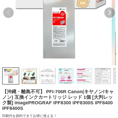
詰め替えインク
互換インクボトル
互換インクカートリッジ
再生インクカートリッジ
記事を探す
お客様の声
お店の紹介
ご利用ガイド
よくある質問
お問い合わせ
【沖縄・離島不可】 PFI-706R Canon(キヤノン/キャ
ノン) 互換インクカートリッジ レッド 1個 [大判レッ
会員専用商品
ク製] imagePROGRAF iPF8300 iPF8300S iPF8400
iPF8400S
説明書ダウンロード
印刷代を節約できてお得に使える！