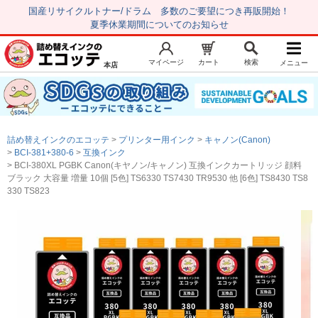
国産リサイクルトナー/ドラム 多数のご要望につき再販開始！
夏季休業期間についてのお知らせ
マイページ
カート
検索
メニュー
本店
新規会員登録
マイページ
トップページ
お気に入り
詰め替えインクのエコッテ
プリンター用インク
キャノン(Canon)
注文履歴
レビュー履歴
BCI-381+380-6
互換インク
BCI-380XL PGBK Canon(キヤノン/キャノン) 互換インクカートリッジ 顔料
はじめての方へ
ブラック 大容量 増量 10個 [5色] TS6330 TS7430 TR9530 他 [6色] TS8430 TS8
330 TS823
商品を探す
初心者用セット
キャノンインク
エプソンインク
ブラザーインク