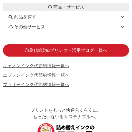
商品・サービス
商品を探す
初心者用セット
キャノンインク
エプソンインク
ブラザーインク
詰め替えインク
互換インクボトル
互換インクカートリッジ
再生インクカートリッジ
トナーカートリッジ
その他サービス
はじめての方へ
お客様の声
お店の紹介
ご利用ガイド
よくある質問
お問い合わせ
会員専用商品
説明書ダウンロード
印刷代節約&プリンター活用ブログ一覧へ
キャノンインク代節約情報一覧へ
エプソンインク代節約情報一覧へ
ブラザーインク代節約情報一覧へ
プリントをもっと快適らくらくに。
もったいないをサステナブルへ。