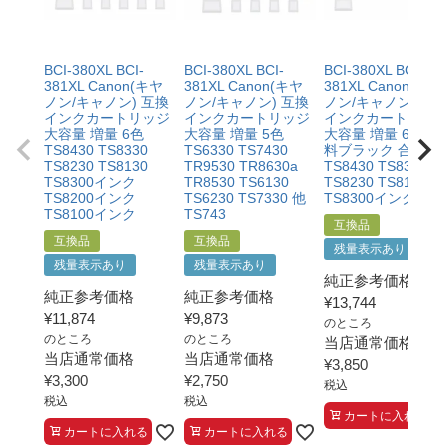
等お客様都合ではないこと
・当店の商品が原因でプリンターが故障したことがわか
る書類（修理の明細書など）をご提示いただくこと。
・プリンターの廃インクエラーや廃トナーエラーによる
BCI-380XL BCI-
BCI-380XL BCI-
BCI-380XL BCI-
ものではないこと。
381XL Canon(キヤ
381XL Canon(キヤ
381XL Canon(キヤ
・メーカーの出張修理を依頼されてないこと。
ノン/キャノン) 互換
ノン/キャノン) 互換
ノン/キャノン) 互
インクカートリッジ
インクカートリッジ
インクカートリッ
大容量 増量 6色
大容量 増量 5色
大容量 増量 6色+顔
TS8430 TS8330
TS6330 TS7430
料ブラック 合計7個
TS8230 TS8130
TR9530 TR8630a
TS8430 TS8330
TS8300インク
TR8530 TS6130
TS8230 TS8130
TS8200インク
TS6230 TS7330 他
TS8300インク TS8
TS8100インク
TS743
互換品
互換品
互換品
残量表示あり
残量表示あり
残量表示あり
純正参考価格
純正参考価格
純正参考価格
¥
13,744
¥
11,874
¥
9,873
のところ
のところ
のところ
当店通常価格
当店通常価格
当店通常価格
¥
3,850
¥
3,300
¥
2,750
税込
税込
税込
カートに入れる
カートに入れる
カートに入れる