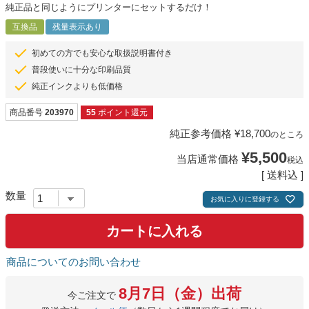
純正品と同じようにプリンターにセットするだけ！
互換品
残量表示あり
初めての方でも安心な取扱説明書付き
普段使いに十分な印刷品質
純正インクよりも低価格
商品番号
203970
55
ポイント還元
純正参考価格
¥
18,700
のところ
¥
5,500
当店通常価格
税込
送料込
お気に入りに登録する
カートに入れる
商品についてのお問い合わせ
8月7日（金）出荷
今ご注文で