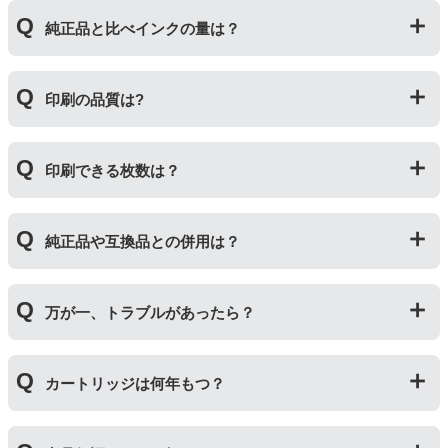
利用いただくことができます。
プリンターメーカーではない第三のメーカーが製造して
純正品と比べインクの量は？
いる互換品です。プリンターに適合するように作られて
いますが、一部特許回避を目的に形状をあえて変更して
いる場合もございます。使用には問題ございませんので
互換インクカートリッジには純正品と同量かそれ以上の
ご安心ください。
印刷の品質は?
インク量が入っており、純正インクと同等量の印刷がで
きます。（インクが純正品より多く入っていても、必ず
しも純正より印刷数量が多くなるわけではありませ
印刷の品質は「純正品 > 詰め替えインク > 互換インク」
ん。）
印刷できる枚数は？
の順です。
その他にも純正品、詰め替えインク、互換インクを比較
互換インクカートリッジには純正品と同量かそれ以上の
したブログ記事がございますのでよろしければご覧くだ
純正品や互換品との併用は？
インク量が入っており、純正インクと同等量の印刷がで
さい。
きます。（インクが純正品より多く入っていても、必ず
純正インク・互換インク・詰め替えインクの違い【まと
しも純正より印刷数量が多くなるわけではありませ
純正品や当店の詰め替えインクを使ったカートリッジと
め】
ん。）印刷枚数についてはご使用環境により大きく左右
万が一、トラブルがあったら？
併用してご使用いただけます。（例：よく使うブラック
されますので枚数保証等はしておりません。
は互換インク、他の色は純正インクを使う等）ただし、
他社製品の詰め替えインクやインクカートリッジとの併
万が一トラブルが発生した際は、サポートスタッフまで
用おいては、当店でテストしておりません。万が一動作
カートリッジは何年もつ？
ご相談ください。また互換インクカートリッジには「
ふ
不良が発生した場合は保証対象外となりますのでご注意
たつの保証
」を設けております。商品はご購入から１年
ください。
以内、ご使用プリンタ―についてもプリンターご購入か
使用期限は設けてはおりませんが、商品保証はご購入か