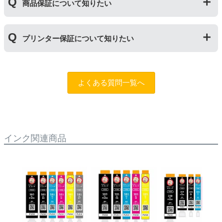
ら１年以内であれば保証の適用が可能です。
商品保証について知りたい
ら１年間とさせていただいておりますので、可能な限り
保証期間内に使い切っていただくようお願いいたしま
す。また、保管の際は直射日光の当たらない冷暗所での
商品保証
について
保管をお願いいたします。
プリンター保証について知りたい
保証期間：ご購入日から１年間
トラブルが発生した際、サポートスタッフにご相談のう
えでもトラブルが解決しない場合、商品の交換や全額返
プリンター本体保証
について
品返金を承る制度です。
保証期間：プリンター本体ご購入日から１年間
よくある質問一覧へ
※商品の不具合ではなく、プリンターの操作方法によっ
当店のインクが原因でトラブルが発生し、サポートスタ
て改善する場合もありますので、まずは当店までご相談
ッフにご相談のうえでもトラブルが解決せず、プリンタ
をお願いいたします。
ーが修理対応となった場合。プリンター本体が保証期間
内にも関わらず修理費用が発生した場合、当店で補填す
【適用条件】
る制度です。※商品の不具合ではなく、プリンターの操
インク関連商品
・商品を返送する前に必ず当店までご連絡をいただきサ
作方法によって改善する場合もありますので、まずは当
ポートを受けていただくこと
店までご相談をお願いいたします。
・当店でご購入履歴が確認できる商品であること
・保証対象となる商品を当店指定の方法で返送いただく
【適用条件】
こと
・修理に出される前に、必ず当店へご連絡をいただくこ
・当店で定めた保証期間（ご購入日から1年間）を過ぎ
と。
る前に当店へご連絡をいただくこと
・プリンター本体が保証期間内であることを証明できる
・返品理由が「不要になったから」「注文を間違えた」
書類（保証書や領収書など）をご提示いただくこと。