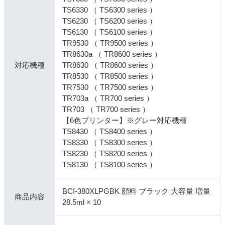
TS6330 （ TS6300 series ）
TS6230 （ TS6200 series ）
TS6130 （ TS6100 series ）
TR9530 （ TR9500 series ）
TR8630a （ TR8600 series ）
対応機種
TR8630 （ TR8600 series ）
TR8530 （ TR8500 series ）
TR7530 （ TR7500 series ）
TR703a （ TR700 series ）
TR703 （ TR700 series ）
【6色プリンター】※グレー対応機種
TS8430 （ TS8400 series ）
TS8330 （ TS8300 series ）
TS8230 （ TS8200 series ）
TS8130 （ TS8100 series ）
BCI-380XLPGBK 顔料 ブラック 大容量 増量
商品内容
28.5ml × 10