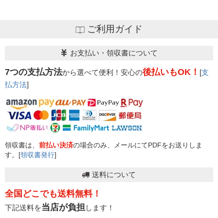
ご利用ガイド
お支払い・領収書について
7つの支払方法
後払いもOK！
から選べて便利！安心の
[
支
払方法
]
領収書は、
前払い決済
の場合のみ、メールにてPDFをお送りしま
す。[
領収書発行
]
送料について
全国どこでも送料無料！
当店が負担
下記送料を
します！