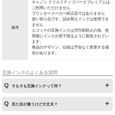
キャノン クリエイティブパークプレミアムは
ご利用いただけません
プリンターメーカー純正品ではありません
使い切り品です。詰め替えインクは使用でき
ません
備考
エコッテの互換インクは空印刷防止の為、使
用後にインクが若干残るように製造されてい
ます。
商品のデザイン、仕様は予告なく変更する場
合があります。
互換インクのよくある質問
そもそも互換インクって何？
プリンターメーカーではない第三のメーカーが製造して
見た目が違うけど大丈夫？
いる互換品です。サードパーティ製や社外品などとも言
われます。開発コストが低いため純正品よりも安価でご