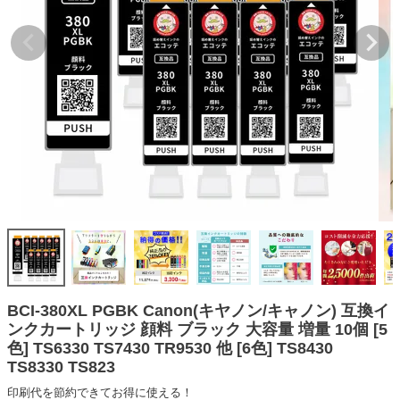
詰め替えインク
互換インクボトル
互換インクカートリッジ
再生インクカートリッジ
記事を探す
お客様の声
お店の紹介
ご利用ガイド
よくある質問
お問い合わせ
BCI-380XL PGBK Canon(キヤノン/キャノン) 互換イ
ンクカートリッジ 顔料 ブラック 大容量 増量 10個 [5
会員専用商品
色] TS6330 TS7430 TR9530 他 [6色] TS8430
TS8330 TS823
説明書ダウンロード
印刷代を節約できてお得に使える！