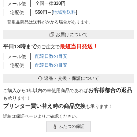
全国一律
330円
メール便
550円～
[
地域別送料
]
宅配便
一部単品商品は送料がかかる場合があります。
お届けについて
平日13時まで
最短当日発送！
のご注文で
配達日数の目安
メール便
配達日数の目安
宅配便
返品・交換・保証について
お客様都合の返品
ご購入から1年以内の未使用商品であれば
も承ります！
プリンター買い替え時の商品交換
も承ります！
詳細は保証ページよりご確認ください。
ふたつの保証