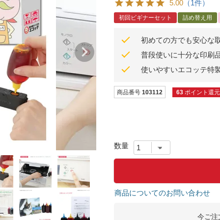
5.00
（1件）
初回ビギナーセット
詰め替え用
初めての方でも安心な
普段使いに十分な印刷
使いやすいエコッテ特
商品番号
103112
63
ポイント還元
商品についてのお問い合わせ
今ご注