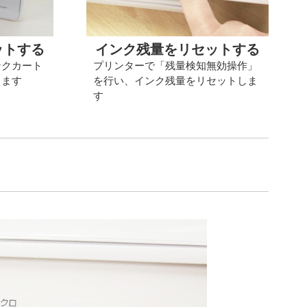
ットする
インク残量をリセットする
ンクカート
プリンターで「残量検知無効操作」
します
を行い、インク残量をリセットしま
す