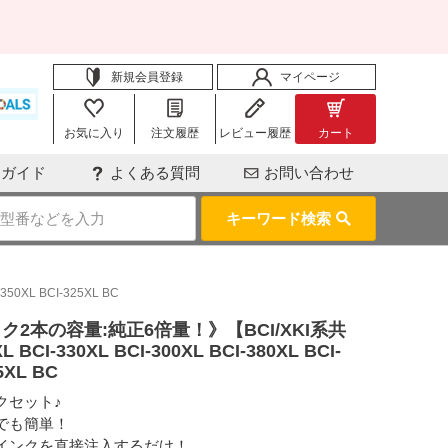
新規会員登録
マイページ
お気に入り
注文履歴
レビュー履歴
カート
用ガイド
よくある質問
お問い合わせ
キーワード検索
0XL BCI-325XL BC
2本の容量:純正6倍量！》【BCI/XKI系共
 BCI-330XL BCI-300XL BCI-380XL BCI-
5XL BC
クセット♪
でも簡単！
インクを直接注入するだけ！