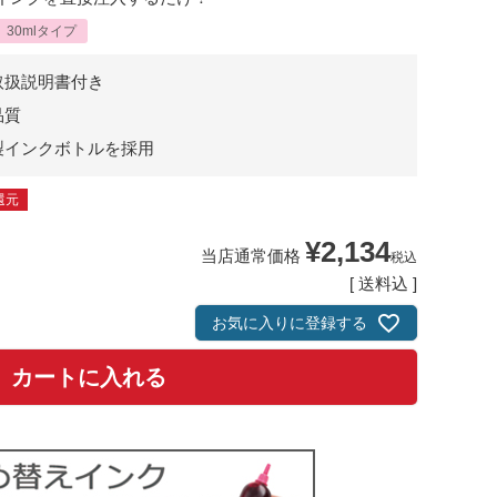
30mlタイプ
取扱説明書付き
品質
製インクボトルを採用
還元
¥
2,134
当店通常価格
税込
送料込
お気に入りに登録する
カートに入れる