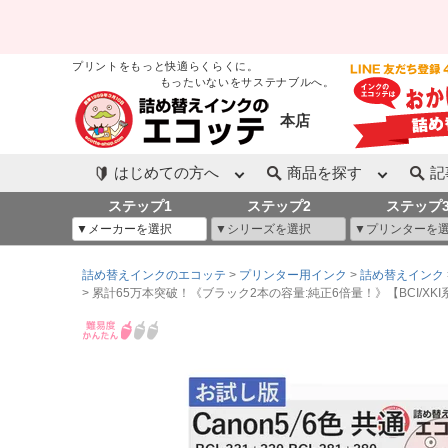
プリントをもっと快適らくらくに。
もったいないをサステナブルへ。
本店
はじめての方へ
商品を探す
記
ステップ1
ステップ2
ステップ
詰め替えインクのエコッテ
プリンター用インク
詰め替えインク
累計65万本突破！《ブラック2本の容量:純正6倍量！》【BCI/XKI系共通】 XKI-N20