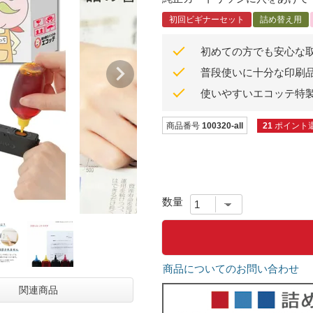
初回ビギナーセット
詰め替え用
初めての方でも安心な
普段使いに十分な印刷
使いやすいエコッテ特
商品番号
100320-all
21
ポイント
商品についてのお問い合わせ
関連商品