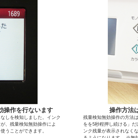
効操作を行ないます
操作方法
クなしを検知しました。インク
残量検知無効操作の方法
すが、残量検知無効操作によ
をを5秒程押し続ける」だ
を使うことができます。
ンク残量が表示されなく
るようになります。 ※無