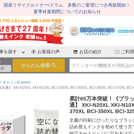
国産リサイクルトナー/ドラム 多数のご要望につき再販開始！
夏季休業期間についてのお知らせ
事を探す
お客様の声
お店の紹介
ご利
3
キャノン(Canon)
XL XKI-N10XL BCI-330XL BCI-300XL BCI-380XL BCI-370XL BCI-35
累計65万本突破！《ブラック
通】 XKI-N20XL XKI-N10XL
370XL BCI-350XL BCI-32
文書の印刷にぴったりなブラッ
詰め替えインクを初めて使う方
純正カートリッジに穴をあけて