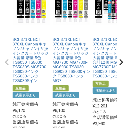
・当店で定めた保証期間（ご購入日から1年間）を過ぎ
と。
る前に当店へご連絡をいただくこと
・プリンター本体が保証期間内であることを証明できる
・返品理由が「不要になったから」「注文を間違えた」
書類（保証書や領収書など）をご提示いただくこと。
等お客様都合ではないこと
・当店の商品が原因でプリンターが故障したことがわか
る書類（修理の明細書など）をご提示いただくこと。
・プリンターの廃インクエラーや廃トナーエラーによる
BCI-371XL BCI-
BCI-371XL BCI-
BCI-371XL BCI-
ものではないこと。
370XL Canon(キヤ
370XL Canon(キヤ
370XL Canon(キヤ
・メーカーの出張修理を依頼されてないこと。
ノン/キャノン) 互換
ノン/キャノン) 互換
ノン/キャノン) 互
インクカートリッジ
インクカートリッジ
インクカートリッ
大容量 増量 5色
大容量 増量 6色
大容量 増量 6色×2
TS6030 TS5030
MG7730 MG7730F
合計12個 MG7730
TS5030S MG5700
MG6930 TS8030
MG7730F MG6930
TS6030インク
TS9030 TS9030イン
TS8030 TS9030
TS5030インク
ク TS8030インク
TS9030インク TS8
TS5030Sイン
MG7
互換品
互換品
互換品
残量表示あり
残量表示あり
残量表示あり
純正参考価格
純正参考価格
純正参考価格
¥
12,201
¥
5,120
¥
6,100
のところ
のところ
のところ
当店通常価格
当店通常価格
当店通常価格
¥
3,960