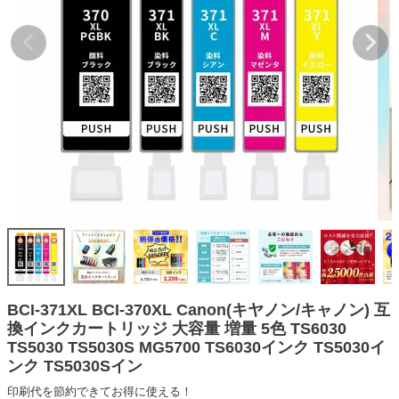
詰め替えインク
互換インクボトル
互換インクカートリッジ
再生インクカートリッジ
記事を探す
お客様の声
お店の紹介
ご利用ガイド
よくある質問
お問い合わせ
BCI-371XL BCI-370XL Canon(キヤノン/キャノン) 互
換インクカートリッジ 大容量 増量 5色 TS6030
会員専用商品
TS5030 TS5030S MG5700 TS6030インク TS5030イ
ンク TS5030Sイン
説明書ダウンロード
印刷代を節約できてお得に使える！