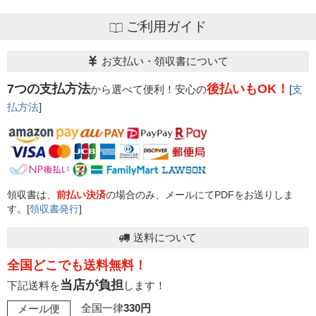
ご利用ガイド
お支払い・領収書について
7つの支払方法
後払いもOK！
から選べて便利！安心の
[
支
払方法
]
領収書は、
前払い決済
の場合のみ、メールにてPDFをお送りしま
す。[
領収書発行
]
送料について
全国どこでも送料無料！
当店が負担
下記送料を
します！
全国一律
330円
メール便