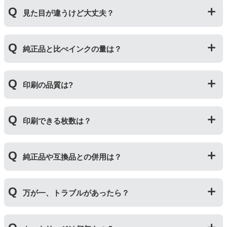
プリンターメーカーではない第三のメーカーが製造して
見た目が違うけど大丈夫？
いる互換品です。サードパーティ製や社外品などとも言
われます。開発コストが低いため純正品よりも安価でご
利用いただくことができます。
プリンターメーカーではない第三のメーカーが製造して
純正品と比べインクの量は？
いる互換品です。プリンターに適合するように作られて
いますが、一部特許回避を目的に形状をあえて変更して
いる場合もございます。使用には問題ございませんので
互換インクカートリッジには純正品と同量かそれ以上の
ご安心ください。
印刷の品質は?
インク量が入っており、純正インクと同等量の印刷がで
きます。（インクが純正品より多く入っていても、必ず
しも純正より印刷数量が多くなるわけではありませ
印刷の品質は「純正品 > 詰め替えインク > 互換インク」
ん。）
印刷できる枚数は？
の順です。
その他にも純正品、詰め替えインク、互換インクを比較
互換インクカートリッジには純正品と同量かそれ以上の
したブログ記事がございますのでよろしければご覧くだ
純正品や互換品との併用は？
インク量が入っており、純正インクと同等量の印刷がで
さい。
きます。（インクが純正品より多く入っていても、必ず
純正インク・互換インク・詰め替えインクの違い【まと
しも純正より印刷数量が多くなるわけではありませ
純正品や当店の詰め替えインクを使ったカートリッジと
め】
ん。）印刷枚数についてはご使用環境により大きく左右
万が一、トラブルがあったら？
併用してご使用いただけます。（例：よく使うブラック
されますので枚数保証等はしておりません。
は互換インク、他の色は純正インクを使う等）ただし、
他社製品の詰め替えインクやインクカートリッジとの併
万が一トラブルが発生した際は、サポートスタッフまで