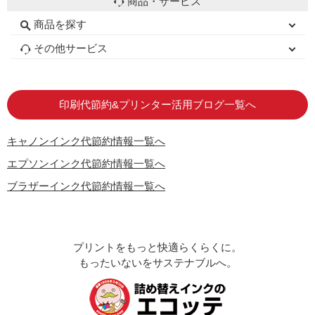
商品・サービス
商品を探す
初心者用セット
キャノンインク
エプソンインク
ブラザーインク
詰め替えインク
互換インクボトル
互換インクカートリッジ
再生インクカートリッジ
トナーカートリッジ
その他サービス
はじめての方へ
お客様の声
お店の紹介
ご利用ガイド
よくある質問
お問い合わせ
会員専用商品
説明書ダウンロード
印刷代節約&プリンター活用ブログ一覧へ
キャノンインク代節約情報一覧へ
エプソンインク代節約情報一覧へ
ブラザーインク代節約情報一覧へ
プリントをもっと快適らくらくに。
もったいないをサステナブルへ。