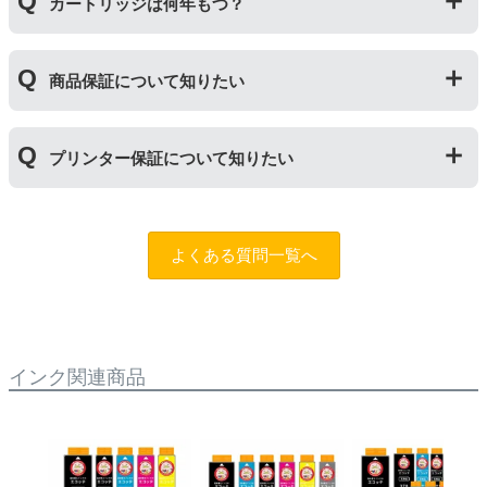
用おいては、当店でテストしておりません。万が一動作
カートリッジは何年もつ？
ご相談ください。また互換インクカートリッジには「
ふ
不良が発生した場合は保証対象外となりますのでご注意
たつの保証
」を設けております。商品はご購入から１年
ください。
以内、ご使用プリンタ―についてもプリンターご購入か
使用期限は設けてはおりませんが、商品保証はご購入か
ら１年以内であれば保証の適用が可能です。
商品保証について知りたい
ら１年間とさせていただいておりますので、可能な限り
保証期間内に使い切っていただくようお願いいたしま
す。また、保管の際は直射日光の当たらない冷暗所での
商品保証
について
保管をお願いいたします。
プリンター保証について知りたい
保証期間：ご購入日から１年間
トラブルが発生した際、サポートスタッフにご相談のう
えでもトラブルが解決しない場合、商品の交換や全額返
プリンター本体保証
について
品返金を承る制度です。
保証期間：プリンター本体ご購入日から１年間
よくある質問一覧へ
※商品の不具合ではなく、プリンターの操作方法によっ
当店のインクが原因でトラブルが発生し、サポートスタ
て改善する場合もありますので、まずは当店までご相談
ッフにご相談のうえでもトラブルが解決せず、プリンタ
をお願いいたします。
ーが修理対応となった場合。プリンター本体が保証期間
内にも関わらず修理費用が発生した場合、当店で補填す
【適用条件】
る制度です。※商品の不具合ではなく、プリンターの操
インク関連商品
・商品を返送する前に必ず当店までご連絡をいただきサ
作方法によって改善する場合もありますので、まずは当
ポートを受けていただくこと
店までご相談をお願いいたします。
・当店でご購入履歴が確認できる商品であること
・保証対象となる商品を当店指定の方法で返送いただく
【適用条件】
こと
・修理に出される前に、必ず当店へご連絡をいただくこ