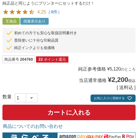
純正品と同じようにプリンターにセットするだけ！
4.25
（4件）
互換品
残量表示あり
初めての方でも安心な取扱説明書付き
普段使いに十分な印刷品質
純正インクよりも低価格
商品番号
204760
22
ポイント還元
純正参考価格
¥
5,120
のところ
¥
2,200
当店通常価格
税込
送料込
お気に入りに登録する
カートに入れる
商品についてのお問い合わせ