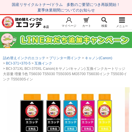
国産リサイクルトナー/ドラム 多数のご要望につき再販開始！
夏季休業期間についてのお知らせ
マイページ
カート
検索
メニュー
本店
新規会員登録
マイページ
トップページ
お気に入り
詰め替えインクのエコッテ
プリンター用インク
キャノン(Canon)
注文履歴
レビュー履歴
BCI-371+370-5
互換インク
BCI-371XL BCI-370XL Canon(キヤノン/キャノン) 互換インクカートリッジ
はじめての方へ
大容量 増量 5色 TS6030 TS5030 TS5030S MG5700 TS6030インク TS5030イ
ンク TS5030Sイン
商品を探す
初心者用セット
キャノンインク
エプソンインク
ブラザーインク