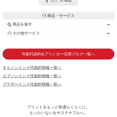
ふたつの保証
商品・サービス
商品を探す
初心者用セット
キャノンインク
エプソンインク
ブラザーインク
詰め替えインク
互換インクボトル
互換インクカートリッジ
再生インクカートリッジ
トナーカートリッジ
その他サービス
はじめての方へ
お客様の声
お店の紹介
ご利用ガイド
よくある質問
お問い合わせ
会員専用商品
説明書ダウンロード
印刷代節約&プリンター活用ブログ一覧へ
キャノンインク代節約情報一覧へ
エプソンインク代節約情報一覧へ
ブラザーインク代節約情報一覧へ
プリントをもっと快適らくらくに。
もったいないをサステナブルへ。