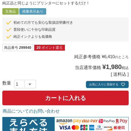
純正品と同じようにプリンターにセットするだけ！
互換品
残量表示あり
初めての方でも安心な取扱説明書付き
普段使いに十分な印刷品質
純正インクよりも低価格
商品番号
299940
20
ポイント還元
純正参考価格
¥
6,410
のところ
¥
1,980
当店通常価格
税込
送料込
お気に入りに登録する
カートに入れる
商品についてのお問い合わせ