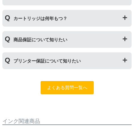
されますので枚数保証等はしておりません。
は互換インク、他の色は純正インクを使う等）ただし、
他社製品の詰め替えインクやインクカートリッジとの併
万が一トラブルが発生した際は、サポートスタッフまで
用おいては、当店でテストしておりません。万が一動作
カートリッジは何年もつ？
ご相談ください。また互換インクカートリッジには「
ふ
不良が発生した場合は保証対象外となりますのでご注意
たつの保証
」を設けております。商品はご購入から１年
ください。
以内、ご使用プリンタ―についてもプリンターご購入か
使用期限は設けてはおりませんが、商品保証はご購入か
ら１年以内であれば保証の適用が可能です。
商品保証について知りたい
ら１年間とさせていただいておりますので、可能な限り
保証期間内に使い切っていただくようお願いいたしま
す。また、保管の際は直射日光の当たらない冷暗所での
商品保証
について
保管をお願いいたします。
プリンター保証について知りたい
保証期間：ご購入日から１年間
トラブルが発生した際、サポートスタッフにご相談のう
えでもトラブルが解決しない場合、商品の交換や全額返
プリンター本体保証
について
品返金を承る制度です。
保証期間：プリンター本体ご購入日から１年間
よくある質問一覧へ
※商品の不具合ではなく、プリンターの操作方法によっ
当店のインクが原因でトラブルが発生し、サポートスタ
て改善する場合もありますので、まずは当店までご相談
ッフにご相談のうえでもトラブルが解決せず、プリンタ
をお願いいたします。
ーが修理対応となった場合。プリンター本体が保証期間
内にも関わらず修理費用が発生した場合、当店で補填す
【適用条件】
る制度です。※商品の不具合ではなく、プリンターの操
インク関連商品
・商品を返送する前に必ず当店までご連絡をいただきサ
作方法によって改善する場合もありますので、まずは当
ポートを受けていただくこと
店までご相談をお願いいたします。