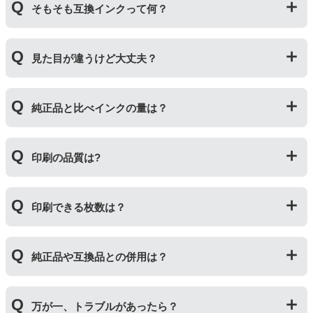
そもそも互換インクって何？
プリンターメーカーではない第三のメーカーが製造して
見た目が違うけど大丈夫？
いる互換品です。サードパーティ製や社外品などとも言
われます。開発コストが低いため純正品よりも安価でご
利用いただくことができます。
プリンターメーカーではない第三のメーカーが製造して
純正品と比べインクの量は？
いる互換品です。プリンターに適合するように作られて
いますが、一部特許回避を目的に形状をあえて変更して
いる場合もございます。使用には問題ございませんので
互換インクカートリッジには純正品と同量かそれ以上の
ご安心ください。
印刷の品質は?
インク量が入っており、純正インクと同等量の印刷がで
きます。（インクが純正品より多く入っていても、必ず
しも純正より印刷数量が多くなるわけではありませ
印刷の品質は「純正品 > 詰め替えインク > 互換インク」
ん。）
印刷できる枚数は？
の順です。
その他にも純正品、詰め替えインク、互換インクを比較
互換インクカートリッジには純正品と同量かそれ以上の
したブログ記事がございますのでよろしければご覧くだ
純正品や互換品との併用は？
インク量が入っており、純正インクと同等量の印刷がで
さい。
きます。（インクが純正品より多く入っていても、必ず
純正インク・互換インク・詰め替えインクの違い【まと
しも純正より印刷数量が多くなるわけではありませ
純正品や当店の詰め替えインクを使ったカートリッジと
め】
ん。）印刷枚数についてはご使用環境により大きく左右
万が一、トラブルがあったら？
併用してご使用いただけます。（例：よく使うブラック