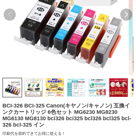
詰め替えインク
互換インクボトル
互換インクカートリッジ
再生インクカートリッジ
記事を探す
お客様の声
お店の紹介
ご利用ガイド
よくある質問
お問い合わせ
BCI-326 BCI-325 Canon(キヤノン/キャノン) 互換イ
ンクカートリッジ 6色セット MG6230 MG8230
会員専用商品
MG6130 MG8130 bci326 bci325 bcl326 bcl325 bcl-
326 bcl-325 イン
説明書ダウンロード
印刷代を節約できてお得に使える！