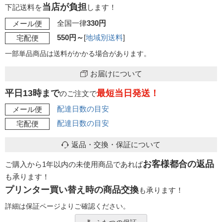
当店が負担
下記送料を
します！
全国一律
330円
メール便
550円～
[
地域別送料
]
宅配便
一部単品商品は送料がかかる場合があります。
お届けについて
平日13時まで
最短当日発送！
のご注文で
配達日数の目安
メール便
配達日数の目安
宅配便
返品・交換・保証について
お客様都合の返品
ご購入から1年以内の未使用商品であれば
も承ります！
プリンター買い替え時の商品交換
も承ります！
詳細は保証ページよりご確認ください。