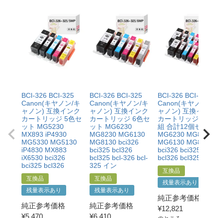
・当店でご購入履歴が確認できる商品であること
・保証対象となる商品を当店指定の方法で返送いただく
【適用条件】
こと
・修理に出される前に、必ず当店へご連絡をいただくこ
・当店で定めた保証期間（ご購入日から1年間）を過ぎ
と。
る前に当店へご連絡をいただくこと
・プリンター本体が保証期間内であることを証明できる
・返品理由が「不要になったから」「注文を間違えた」
書類（保証書や領収書など）をご提示いただくこと。
等お客様都合ではないこと
・当店の商品が原因でプリンターが故障したことがわか
る書類（修理の明細書など）をご提示いただくこと。
・プリンターの廃インクエラーや廃トナーエラーによる
BCI-326 BCI-325
BCI-326 BCI-325
BCI-326 BCI-325
ものではないこと。
Canon(キヤノン/キ
Canon(キヤノン/キ
Canon(キヤノン/キ
・メーカーの出張修理を依頼されてないこと。
ャノン) 互換インク
ャノン) 互換インク
ャノン) 互換インク
カートリッジ 5色セ
カートリッジ 6色セ
カートリッジ 6色×
ット MG5230
ット MG6230
組 合計12個セット
MX893 iP4930
MG8230 MG6130
MG6230 MG8230
MG5330 MG5130
MG8130 bci326
MG6130 MG8130
iP4830 MX883
bci325 bcl326
bci326 bci325
iX6530 bci326
bcl325 bcl-326 bcl-
bcl326 bcl325 bcl-
bci325 bcl326
325 イン
互換品
互換品
互換品
残量表示あり
残量表示あり
残量表示あり
純正参考価格
純正参考価格
純正参考価格
¥
12,821
¥
5,470
¥
6,410