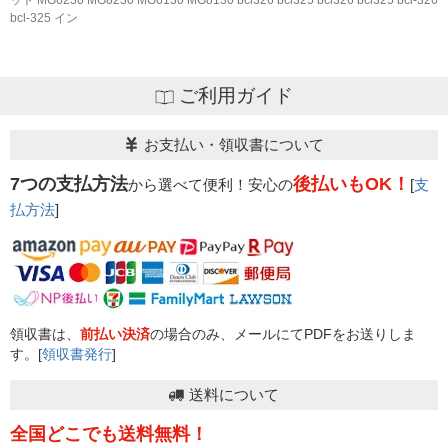
ット MG6230 MG8230 MG6130 MG8130 bci326 bci325 bcl326 bcl325 bcl-326
bcl-325 イン
ご利用ガイド
お支払い・領収書について
7つの支払方法
後払いもOK！
から選べて便利！安心の
[
支
払方法
]
領収書は、
前払い決済
の場合のみ、メールにてPDFをお送りしま
す。[
領収書発行
]
送料について
全国どこでも送料無料！