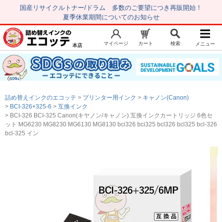
国産リサイクルトナー/ドラム 多数のご要望につき再販開始！
夏季休業期間についてのお知らせ
マイページ
カート
検索
メニュー
本店
新規会員登録
マイページ
トップページ
お気に入り
詰め替えインクのエコッテ
プリンター用インク
キャノン(Canon)
注文履歴
レビュー履歴
BCI-326+325-6
互換インク
BCI-326 BCI-325 Canon(キヤノン/キャノン) 互換インクカートリッジ 6色セ
はじめての方へ
ット MG6230 MG8230 MG6130 MG8130 bci326 bci325 bcl326 bcl325 bcl-326
bcl-325 イン
商品を探す
初心者用セット
キャノンインク
エプソンインク
ブラザーインク