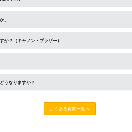
セットをご購入ください。ビギナーセットには説明書を同封して
か。
書などが入っておりません。
具が付いています。「単品」には説明書や道具が付いておりませ
すか？（キャノン・ブラザー）
定着させます。紫外線に強いため色の劣化が少なく、耐水性に優れ
ます。インクを重ね合わせて細かく色合いを表現でき、発色の良
だし、写真やディスク(CDやDVD)など光沢のある用紙への印刷
どうなりますか？
ため、長期保存を目的とした写真や大事な書類を印刷する際はご
します。（
問合フォーム
）また、「
ふたつの保証
」を設けており
よくある質問一覧へ