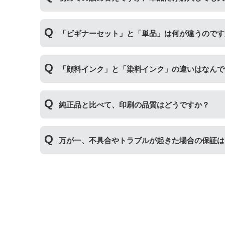
初めて詰め替えインクをご使用する方はビギナー
「ビギナーセット」と「単品」は何が違うのです
い。
単品商品には、詰め替えに必要な道具や説明
「ビギナーセット」には説明書や作業に必要な道
「顔料インク」と「染料インク」の違いはなんで
｢顔料インク」はインクの粒子を紙の表面にのせ
純正品と比べて、印刷の品質はどうですか？
インク」はインクが紙の繊維質に浸透して発色し
す。詳しくは
こちらのページ
をご確認ください。
普段使いの印刷物であれば問題ない品質です。た
万が一、不具合やトラブルが起きた場合の保証は
た、純正品と比べると色あせや劣化が進みやすい
まずはサポートスタッフまでご相談をお願いいた
の適用が可能です。