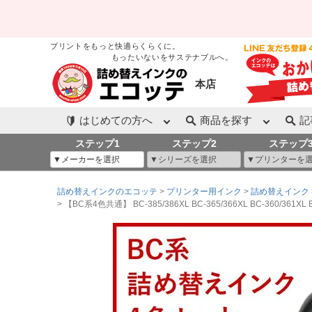
プリントをもっと快適らくらくに。
もったいないをサステナブルへ。
本店
はじめての方へ
商品を探す
記
ステップ1
ステップ2
ステップ
詰め替えインクのエコッテ
プリンター用インク
詰め替えインク
【BC系4色共通】 BC-385/386XL BC-365/366XL BC-360/361