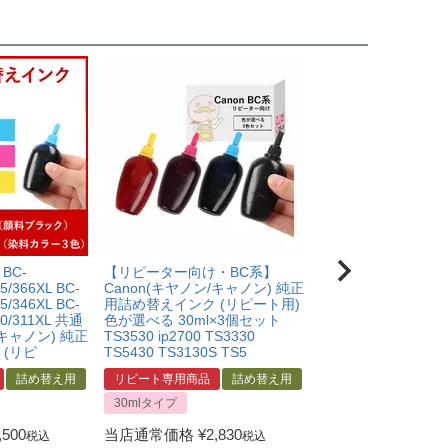
BC-
【リピーター向け・BC系】
【リピーター向け・
5/366XL BC-
Canon(キヤノン/キャノン) 純正
Canon(キヤノン/キ
5/346XL BC-
用詰め替えインク (リピート用)
用詰め替えインク (
10/311XL 共通
色が選べる 30ml×3個セット
色が選べる 30ml×
/キャノン) 純正
TS3530 ip2700 TS3330
TS3530 ip2700 TS
(リピ
TS5430 TS3130S TS5
TS5430 TS3130S T
詰め替え用
リピート専用商品
詰め替え用
リピート専用商品
30mlタイプ
30mlタイプ
,500
当店通常価格
¥
2,830
当店通常価格
¥
3,6
税込
税込