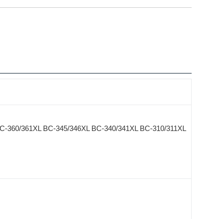
BC-360/361XL BC-345/346XL BC-340/341XL BC-310/311XL