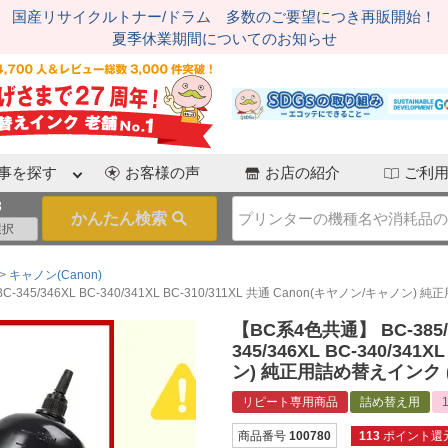
国産リサイクルトナー/ドラム 多数のご要望につき再販開始！
夏季休業期間についてのお知らせ
事を探す
お客様の声
お店の紹介
ご利
3
キャノン(Canon)
XL BC-345/346XL BC-340/341XL BC-310/311XL 共通 Canon(キヤノン/キャノ
【BC系4色共通】 BC-385/386
345/346XL BC-340/34
ン) 純正用詰め替えインク 
リピート専用商品
詰め替え用
商品番号
100780
113
ポイント還