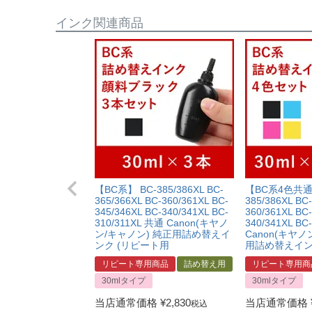
インク関連商品
【BC系】 BC-385/386XL BC-
【BC系4色共通
365/366XL BC-360/361XL BC-
385/386XL BC-
345/346XL BC-340/341XL BC-
360/361XL BC-
310/311XL 共通 Canon(キヤノ
340/341XL BC
ン/キャノン) 純正用詰め替えイ
Canon(キヤノ
ンク (リピート用
用詰め替えイン
リピート専用商品
詰め替え用
リピート専用商
30mlタイプ
30mlタイプ
当店通常価格
¥
2,830
当店通常価格
税込