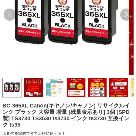
詰め替えインク
互換インクボトル
互換インクカートリッジ
再生インクカートリッジ
記事を探す
お客様の声
お店の紹介
ご利用ガイド
よくある質問
お問い合わせ
BC-365XL Canon(キヤノン/キャノン) リサイクルイ
ンク ブラック 大容量 増量 [残量表示あり] 3個 [SPD
会員専用商品
製] TS3730 TS3530 ts3730 インク ts3730 互換イン
ク ts35
説明書ダウンロード
印刷代を節約できてお得に使える！