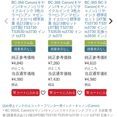
BC-366 Canon(キヤ
BC-366 Canon(キヤ
BC-365 BC-366
ノン/キャノン) リサ
ノン/キャノン) リサ
Canon(キヤノン/キ
イクルインク 3色カ
イクルインク 3色カ
ャノン) リサイクル
ラー(シアン マゼン
ラー(シアン マゼン
インク 標準容量 4
タ イエロー) 標準容
タ イエロー) 標準容
セット [JIT製]
量 合計2個セット
量 合計3個セット
TS3730 TS3530
[JIT製] TS3730
[JIT製] TS3730
ts3730 インク
TS3530 ts3730 イン
TS3530 ts3730 イン
ts3730 互換インク
ク ts373
ク ts373
ts3530 インク 互換 
リサイクル品
リサイクル品
リサイクル品
残量表示なし
残量表示なし
残量表示なし
純正参考価格
純正参考価格
純正参考価格
¥
4,840
¥
7,260
¥
4,610
のところ
のところ
のところ
当店通常価格
当店通常価格
当店通常価格
¥
4,980
¥
7,430
¥
4,980
税込
税込
税込
カートに入れる
カートに入れる
カートに入れる
詰め替えインクのエコッテ
プリンター用インク
キャノン(Canon)
BC-365XL Canon(キヤノン/キャノン) リサイクルインク ブラック 大容量 増
量 [残量表示あり] 3個 [SPD製] TS3730 TS3530 ts3730 インク ts3730 互換イン