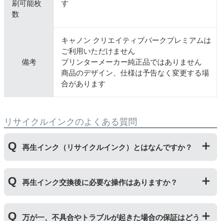
刷可能枚
す
数
キャノン クリエイティブパークプレミアムは
ご利用いただけません
備考
プリンターメーカー純正品ではありません
商品のデザイン、仕様は予告なく変更する場
合があります
リサイクルインクのよくある質問
再生インク（リサイクルインク）とはなんですか？
使用済みの純正インクカートリッジを回収し、再生工場
再生インク交換後に必要な操作はありますか？
にて洗浄やインク充填をしたうえで、再度販売している
商品です。純正品に比べて、印刷代を節約することがで
きます。
再生インクカートリッジを使用するために、「
残量検知
万が一、不具合やトラブルが起きた場合の保証はどう
無効操作
」が必要となる場合がございます。プリンター