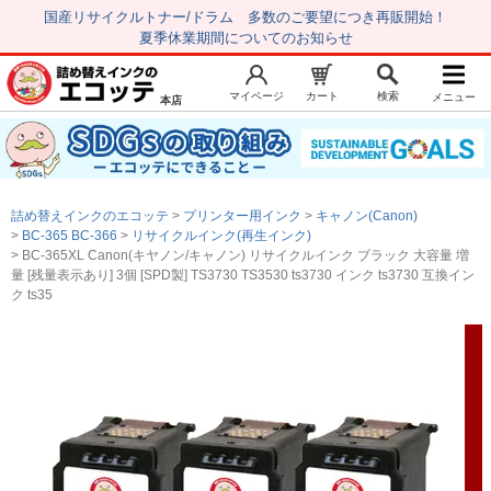
国産リサイクルトナー/ドラム 多数のご要望につき再販開始！
夏季休業期間についてのお知らせ
マイページ
カート
検索
メニュー
本店
新規会員登録
マイページ
トップページ
お気に入り
詰め替えインクのエコッテ
プリンター用インク
キャノン(Canon)
注文履歴
レビュー履歴
BC-365 BC-366
リサイクルインク(再生インク)
BC-365XL Canon(キヤノン/キャノン) リサイクルインク ブラック 大容量 増
はじめての方へ
量 [残量表示あり] 3個 [SPD製] TS3730 TS3530 ts3730 インク ts3730 互換イン
ク ts35
商品を探す
初心者用セット
キャノンインク
エプソンインク
ブラザーインク