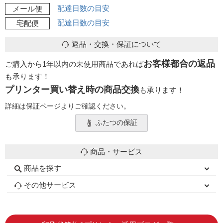
配達日数の目安
メール便
配達日数の目安
宅配便
返品・交換・保証について
お客様都合の返品
ご購入から1年以内の未使用商品であれば
も承ります！
プリンター買い替え時の商品交換
も承ります！
詳細は保証ページよりご確認ください。
ふたつの保証
商品・サービス
商品を探す
初心者用セット
キャノンインク
エプソンインク
ブラザーインク
詰め替えインク
互換インクボトル
互換インクカートリッジ
再生インクカートリッジ
トナーカートリッジ
その他サービス
はじめての方へ
お客様の声
お店の紹介
ご利用ガイド
よくある質問
お問い合わせ
会員専用商品
説明書ダウンロード