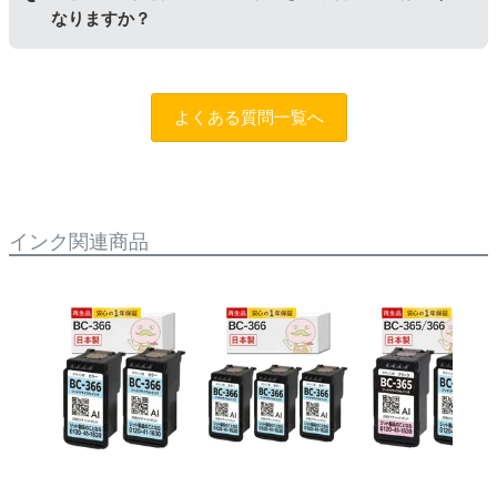
なりますか？
やパソコンにインク残量は表示されなくなりますが、ス
トップボタンを5秒以上押していただくとご使用いただ
けます。
まずはサポートスタッフまでご相談をお願いいたしま
す。
お問い合わせフォーム
純正品と同様にインク残量表示が必要なお客様は商品名
よくある質問一覧へ
に
[残量表示あり]と記載された商品
をお買い求めくださ
い。
インク関連商品