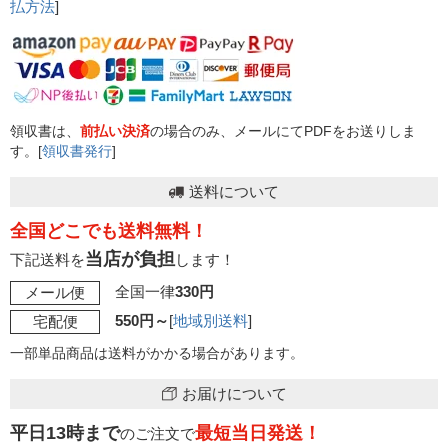
払方法
]
領収書は、
前払い決済
の場合のみ、メールにてPDFをお送りしま
す。[
領収書発行
]
送料について
全国どこでも送料無料！
当店が負担
下記送料を
します！
全国一律
330円
メール便
550円～
[
地域別送料
]
宅配便
一部単品商品は送料がかかる場合があります。
お届けについて
平日13時まで
最短当日発送！
のご注文で