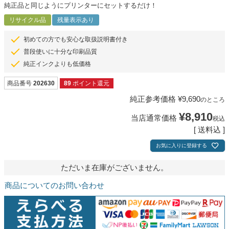
純正品と同じようにプリンターにセットするだけ！
リサイクル品
残量表示あり
初めての方でも安心な取扱説明書付き
普段使いに十分な印刷品質
純正インクよりも低価格
商品番号
202630
89
ポイント還元
純正参考価格
¥
9,690
のところ
¥
8,910
当店通常価格
税込
送料込
お気に入りに登録する
ただいま在庫がございません。
商品についてのお問い合わせ