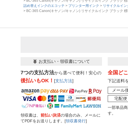
BC-365 Canon(キヤノン/キャノン) リサイクルインク ブラック 標準容量 
詰め替えインクのエコッテ
プリンター用インク
リサイクルイン
BC-365 Canon(キヤノン/キャノン) リサイクルインク ブラック 標準容量 
お支払い・領収書について
7つの支払方法
全国ど
から選べて便利！安心の
後払いもOK！
[
支払方法
]
下記送料
メール
宅配便
一部単品商
す。
領収書は、
前払い決済
の場合のみ、メールに
てPDFをお送りします。[
領収書発行
]