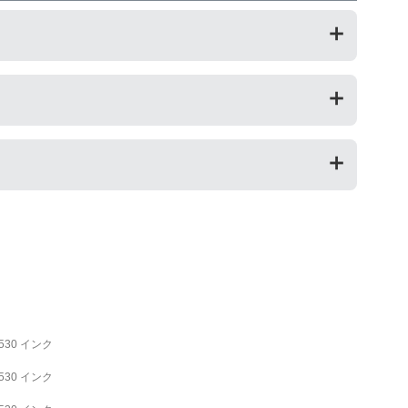
品です。純正品に比べて、印刷代を節約することができま
パソコンにインク残量は表示されなくなりますが、ストッ
3530 インク
3530 インク