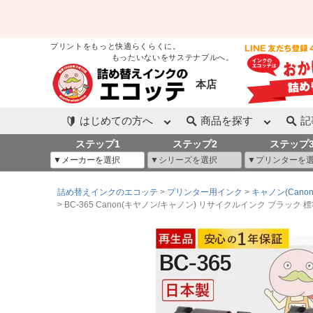
プリントをもっと快適らくらくに。
もったいないをサステナブルへ。
本店
はじめての方へ
商品を探す
記
ステップ1
ステップ2
ステップ
詰め替えインクのエコッテ
プリンター用インク
キャノン(Canon
BC-365 Canon(キヤノン/キャノン) リサイクルインク ブラック 標準容量 