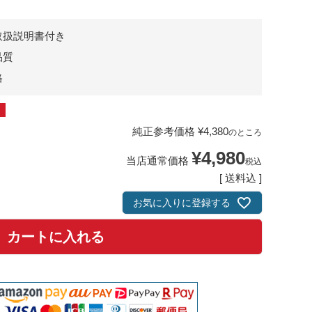
取扱説明書付き
品質
格
純正参考価格
¥
4,380
のところ
¥
4,980
当店通常価格
税込
送料込
お気に入りに登録する
カートに入れる