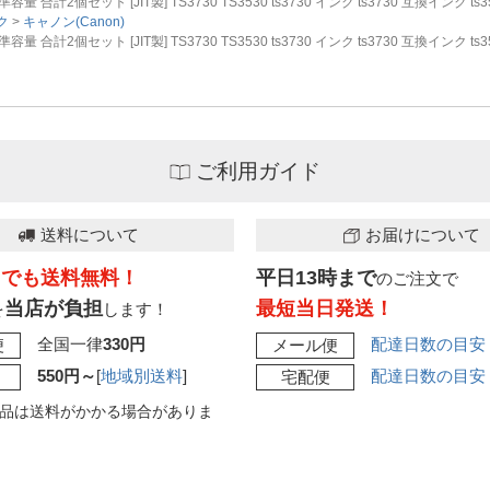
合計2個セット [JIT製] TS3730 TS3530 ts3730 インク ts3730 互換インク ts
ク
キャノン(Canon)
合計2個セット [JIT製] TS3730 TS3530 ts3730 インク ts3730 互換インク ts
ご利用ガイド
送料について
お届けについて
こでも送料無料！
平日13時まで
のご注文で
当店が負担
最短当日発送！
を
します！
全国一律
330円
配達日数の目安
便
メール便
550円～
[
地域別送料
]
配達日数の目安
宅配便
品は送料がかかる場合がありま