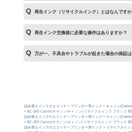
再生インク（リサイクルインク）とはなんですか
使用済みの純正インクカートリッジを回収し、再
再生インク交換後に必要な操作はありますか？
す。
再生インクカートリッジを使用するために、「
残
万が一、不具合やトラブルが起きた場合の保証は
プボタンを5秒以上押していただくとご使用いた
純正品と同様にインク残量表示が必要なお客様は
まずはサポートスタッフまでご相談をお願いいた
詰め替えインクのエコッテ
プリンター用インク
キャノン(Canon
BC-365 Canon(キヤノン/キャノン) リサイクルインク ブラック 標準容量 
詰め替えインクのエコッテ
プリンター用インク
キャノン(Canon
BC-365 Canon(キヤノン/キャノン) リサイクルインク ブラック 標準容量 
詰め替えインクのエコッテ
プリンター用インク
リサイクルイン