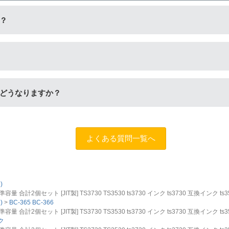
？
生工場にて洗浄やインク充填をしたうえで、再度販売している商
量検知無効操作
」が必要となる場合がございます。プリンターや
どうなりますか？
だけます。
商品名に
[残量表示あり]と記載された商品
をお買い求めください。
します。
お問い合わせフォーム
よくある質問一覧へ
)
合計2個セット [JIT製] TS3730 TS3530 ts3730 インク ts3730 互換インク ts
)
BC-365 BC-366
合計2個セット [JIT製] TS3730 TS3530 ts3730 インク ts3730 互換インク ts
ク