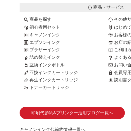
商品・サービス
商品を探す
その他
初心者用セット
はじめ
キャノンインク
お客様
エプソンインク
お店の
ブラザーインク
ご利用
詰め替えインク
よくあ
互換インクボトル
お問い
互換インクカートリッジ
会員専
再生インクカートリッジ
説明書ダ
トナーカートリッジ
印刷代節約&プリンター活用ブログ一覧へ
キャノンインク代節約情報一覧へ