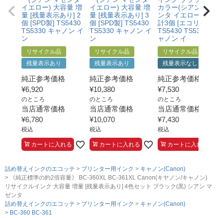
イエロー) 大容量 増
イエロー) 大容量 増
カラー(シアン マゼ
量 [残量表示あり] 2
量 [残量表示あり] 3
ンタ イエロー )×2 
個 [SPD製] TS5430
個 [SPD製] TS5430
計3個 [エコリカ製]
TS5330 キャノン イ
TS5330 キャノン イ
TS5430 TS5330 キ
ン
ン
ャノン イ
リサイクル品
リサイクル品
リサイクル品
残量表示あり
残量表示あり
残量表示なし
純正参考価格
純正参考価格
純正参考価格
¥
6,920
¥
10,380
¥
7,530
のところ
のところ
のところ
当店通常価格
当店通常価格
当店通常価格
¥
6,780
¥
10,070
¥
7,430
税込
税込
税込
カートに入れる
カートに入れる
カートに入れる
詰め替えインクのエコッテ
プリンター用インク
キャノン(Canon)
《純正標準の約2倍容量》 BC-360XL BC-361XL Canon(キヤノン/キャノン)
リサイクルインク 大容量 増量 [残量表示あり] 4色セット ブラック(黒) シアン マ
ゼンタ
詰め替えインクのエコッテ
プリンター用インク
キャノン(Canon)
BC-360 BC-361