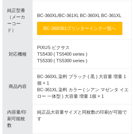
純正型番
BC-360XL/BC-361XL BC-360XL BC-361XL
（メーカ
ーコー
BC-360/361プリンターインク一覧へ
ド）
PIXUS ピクサス
対応機種
TS5430 ( TS5400 series )
TS5330 ( TS5300 series )
BC-360XL 染料 ブラック ( 黒 ) 大容量 増量 1
個 × 1
商品内容
BC-361XL 染料 カラー ( シアン マゼンタ イエ
ロー 一体型 ) 大容量 増量 1個 × 1
内容量/印
純正品大容量サイズと同枚数の印刷が可能で
刷可能枚
す
数