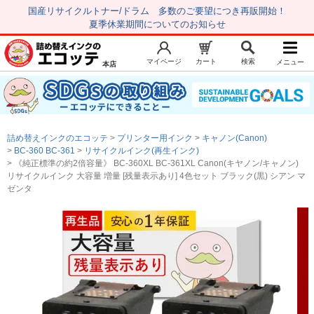
国産リサイクルトナー/ドラム 多数のご要望につき再販開始！
夏季休業期間についてのお知らせ
マイページ
カート
検索
メニュー
本店
新規会員登録
マイページ
トップページ
お気に入り
詰め替えインクのエコッテ
プリンター用インク
キャノン(Canon)
注文履歴
レビュー履歴
BC-360 BC-361
リサイクルインク(再生インク)
《純正標準の約2倍容量》 BC-360XL BC-361XL Canon(キヤノン/キャノン)
はじめての方へ
リサイクルインク 大容量 増量 [残量表示あり] 4色セット ブラック(黒) シアン マ
ゼンタ
商品を探す
初心者用セット
キャノンインク
エプソンインク
ブラザーインク