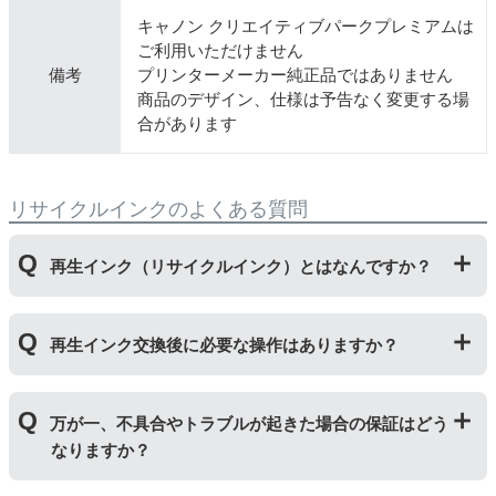
キャノン クリエイティブパークプレミアムは
ご利用いただけません
備考
プリンターメーカー純正品ではありません
商品のデザイン、仕様は予告なく変更する場
合があります
リサイクルインクのよくある質問
再生インク（リサイクルインク）とはなんですか？
使用済みの純正インクカートリッジを回収し、再生工場
再生インク交換後に必要な操作はありますか？
にて洗浄やインク充填をしたうえで、再度販売している
商品です。純正品に比べて、印刷代を節約することがで
きます。
再生インクカートリッジを使用するために、「
残量検知
万が一、不具合やトラブルが起きた場合の保証はどう
無効操作
」が必要となる場合がございます。プリンター
なりますか？
やパソコンにインク残量は表示されなくなりますが、ス
トップボタンを5秒以上押していただくとご使用いただ