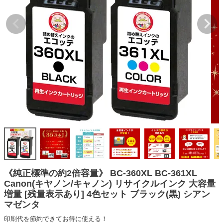
詰め替えインク
互換インクボトル
互換インクカートリッジ
再生インクカートリッジ
記事を探す
お客様の声
お店の紹介
ご利用ガイド
よくある質問
お問い合わせ
《純正標準の約2倍容量》 BC-360XL BC-361XL
Canon(キヤノン/キャノン) リサイクルインク 大容量
会員専用商品
増量 [残量表示あり] 4色セット ブラック(黒) シアン
マゼンタ
説明書ダウンロード
印刷代を節約できてお得に使える！