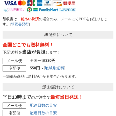
領収書は、
前払い決済
の場合のみ、メールにてPDFをお送りしま
す。[
領収書発行
]
送料について
全国どこでも送料無料！
当店が負担
下記送料を
します！
全国一律
330円
メール便
550円～
[
地域別送料
]
宅配便
一部単品商品は送料がかかる場合があります。
お届けについて
平日13時まで
最短当日発送！
のご注文で
配達日数の目安
メール便
配達日数の目安
宅配便