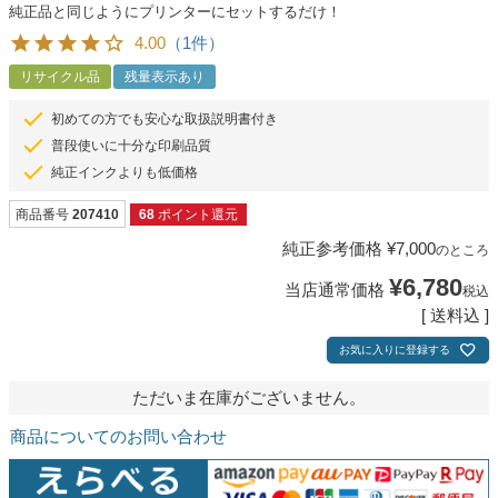
純正品と同じようにプリンターにセットするだけ！
4.00
（1件）
リサイクル品
残量表示あり
初めての方でも安心な取扱説明書付き
普段使いに十分な印刷品質
純正インクよりも低価格
商品番号
207410
68
ポイント還元
純正参考価格
¥
7,000
のところ
¥
6,780
当店通常価格
税込
送料込
お気に入りに登録する
ただいま在庫がございません。
商品についてのお問い合わせ