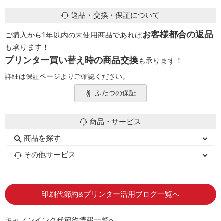
返品・交換・保証について
お客様都合の返品
ご購入から1年以内の未使用商品であれば
も承ります！
プリンター買い替え時の商品交換
も承ります！
詳細は保証ページよりご確認ください。
ふたつの保証
商品・サービス
商品を探す
初心者用セット
キャノンインク
エプソンインク
ブラザーインク
詰め替えインク
互換インクボトル
互換インクカートリッジ
再生インクカートリッジ
トナーカートリッジ
その他サービス
はじめての方へ
お客様の声
お店の紹介
ご利用ガイド
よくある質問
お問い合わせ
会員専用商品
説明書ダウンロード
印刷代節約&プリンター活用ブログ一覧へ
キャノンインク代節約情報一覧へ