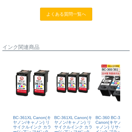
けます。
まずはサポートスタッフまでご相談をお願いいたしま
す。
お問い合わせフォーム
純正品と同様にインク残量表示が必要なお客様は商品名
よくある質問一覧へ
に
[残量表示あり]と記載された商品
をお買い求めくださ
い。
インク関連商品
BC-361XL Canon(キ
BC-361XL Canon(キ
BC-360 BC-361
ヤノン/キャノン) リ
ヤノン/キャノン) リ
Canon(キヤノン/キ
サイクルインク カラ
サイクルインク カラ
ャノン) リサイクル
ー(シアン マゼンタ
ー(シアン マゼンタ
インク ブラック×1