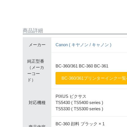
商品詳細
メーカー
Canon ( キヤノン / キャノン )
純正型番
BC-360/361 BC-360 BC-361
（メーカ
ーコー
BC-360/361プリンターインク一
ド）
PIXUS ピクサス
対応機種
TS5430 ( TS5400 series )
TS5330 ( TS5300 series )
BC-360 顔料 ブラック × 1
商品内容