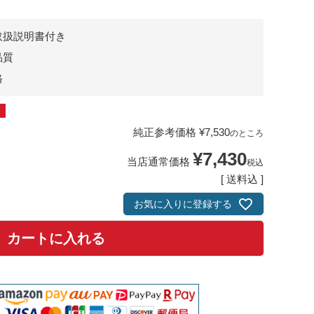
取扱説明書付き
品質
格
純正参考価格
¥
7,530
のところ
¥
7,430
当店通常価格
税込
送料込
お気に入りに登録する
カートに入れる