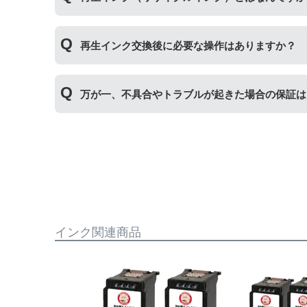
使用済みの純正インクカートリッジを回収し、再
再生インク交換後に必要な操作はありますか？
す。
再生インクカートリッジを使用するために、「
残
万が一、不具合やトラブルが起きた場合の保証は
プボタンを5秒以上押していただくとご使用いた
純正品と同様にインク残量表示が必要なお客様は
まずはサポートスタッフまでご相談をお願いいた
インク関連商品