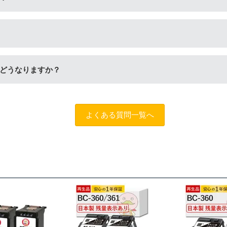
生工場にて洗浄やインク充填をしたうえで、再度販売している商
量検知無効操作
」が必要となる場合がございます。プリンターや
どうなりますか？
だけます。
商品名に
[残量表示あり]と記載された商品
をお買い求めください。
します。
お問い合わせフォーム
よくある質問一覧へ