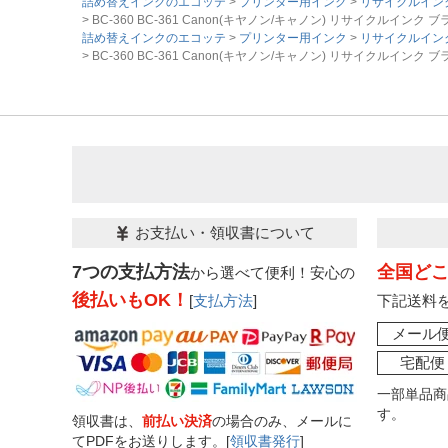
詰め替えインクのエコッテ
プリンター用インク
リサイクルイン
BC-360 BC-361 Canon(キヤノン/キャノン) リサイクルインク ブ
詰め替えインクのエコッテ
プリンター用インク
リサイクルイン
BC-360 BC-361 Canon(キヤノン/キャノン) リサイクルインク ブ
お支払い・領収書について
7つの支払方法
全国ど
から選べて便利！安心の
後払いもOK！
[
支払方法
]
下記送料
メール
宅配便
一部単品商
す。
領収書は、
前払い決済
の場合のみ、メールに
てPDFをお送りします。[
領収書発行
]