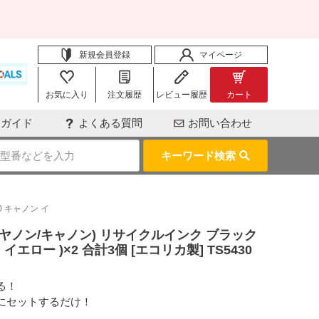
新規会員登録
マイページ
お気に入り
注文履歴
レビュー履歴
カート
用ガイド
よくある質問
お問い合わせ
キーワード検索
30 キャノン イ
non(キヤノン/キャノン) リサイクルインク ブラック
イエロー )×2 合計3個 [エコリカ製] TS5430
る！
にセットするだけ！