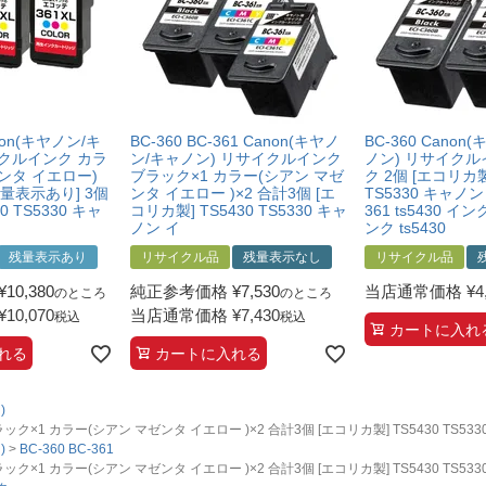
anon(キヤノン/キ
BC-360 BC-361 Canon(キヤノ
BC-360 Cano
イクルインク カラ
ン/キャノン) リサイクルインク
ノン) リサイクル
ンタ イエロー)
ブラック×1 カラー(シアン マゼ
ク 2個 [エコリカ製]
残量表示あり] 3個
ンタ イエロー )×2 合計3個 [エ
TS5330 キャノン
30 TS5330 キャ
コリカ製] TS5430 TS5330 キャ
361 ts5430 
ノン イ
ンク ts5430
残量表示あり
リサイクル品
残量表示なし
リサイクル品
¥
10,380
純正参考価格
¥
7,530
当店通常価格
¥
4
のところ
のところ
¥
10,070
当店通常価格
¥
7,430
税込
税込
カートに入れ
れる
カートに入れる
)
ラック×1 カラー(シアン マゼンタ イエロー )×2 合計3個 [エコリカ製] TS5430 TS53
)
BC-360 BC-361
ラック×1 カラー(シアン マゼンタ イエロー )×2 合計3個 [エコリカ製] TS5430 TS53