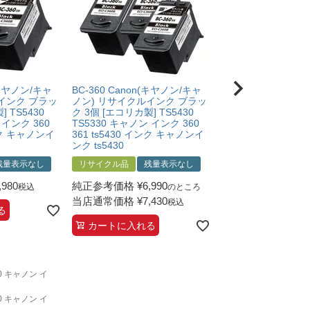
n(キヤノン/キャ
BC-360 Canon(キヤノン/キャ
BC-361 Canon(
インク ブラッ
ノン) リサイクルインク ブラッ
ノン) リサイクルイ
 TS5430
ク 3個 [エコリカ製] TS5430
(シアン マゼンタ イ
 インク 360
TS5330 キャノン インク 360
[エコリカ製] TS5430
インク キャノンイ
361 ts5430 インク キャノンイ
キャノン インク 360
ンク ts5430
ts5430 インク
残量表示なし
リサイクル品
残量表示なし
リサイクル品
残量
,980
純正参考価格
¥
6,990
純正参考価格
¥
5,2
税込
のところ
当店通常価格
¥
7,430
当店通常価格
¥
4,9
税込
る
カートに入れる
カートに入れる
30 キャノン イ
30 キャノン イ