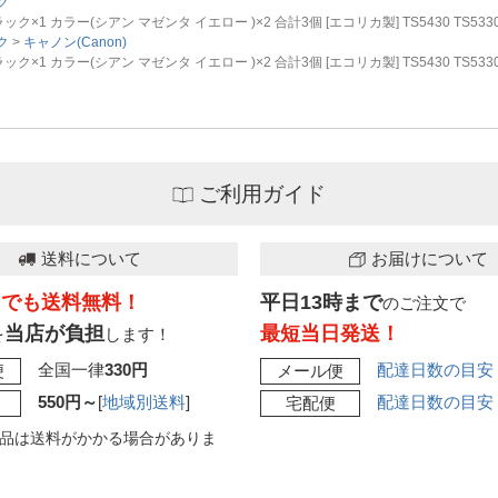
ク
ラック×1 カラー(シアン マゼンタ イエロー )×2 合計3個 [エコリカ製] TS5430 TS53
ク
キャノン(Canon)
ラック×1 カラー(シアン マゼンタ イエロー )×2 合計3個 [エコリカ製] TS5430 TS53
ご利用ガイド
送料について
お届けについて
こでも送料無料！
平日13時まで
のご注文で
当店が負担
最短当日発送！
を
します！
全国一律
330円
配達日数の目安
便
メール便
550円～
[
地域別送料
]
配達日数の目安
宅配便
品は送料がかかる場合がありま