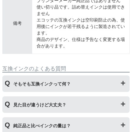
プリンターメーカー純正品ではありません
使い切り品です。詰め替えインクは使用でき
ません
エコッテの互換インクは空印刷防止の為、使
備考
用後にインクが若干残るように製造されてい
ます。
商品のデザイン、仕様は予告なく変更する場
合があります。
互換インクのよくある質問
そもそも互換インクって何？
プリンターメーカーではない第三のメーカーが製造して
見た目が違うけど大丈夫？
いる互換品です。サードパーティ製や社外品などとも言
われます。開発コストが低いため純正品よりも安価でご
利用いただくことができます。
プリンターメーカーではない第三のメーカーが製造して
純正品と比べインクの量は？
いる互換品です。プリンターに適合するように作られて