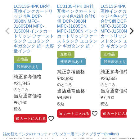
・プリンターの廃インクエラーや廃トナーエラーによる
LC3135-4PK BR社
LC3135-4PK BR社
LC3135-4PK BR社
ものではないこと。
互換インクカートリ
互換インクカートリ
互換インクカート
・メーカーの出張修理を依頼されてないこと。
ッジ 4色 DCP-
ッジ 4色×2組 合計8
ッジ 4色+ブラック
J988N MFC-
個 DCP-J988N
合計5個 DCP-J988
J1605DN MFC-
MFC-J1605DN
MFC-J1605DN
J1500N インクカー
MFC-J1500N インク
MFC-J1500N イン
トリッジ ファースト
カートリッジ ファー
カートリッジ ファ
タンク エコタンク
ストタンク エコタン
ストタンク エコタ
ギガタンク 超・大容
ク ギガタンク 超・
ク ギガタンク
量インク
互換品
互換品
互換品
残量表示あり
残量表示あり
残量表示あり
純正参考価格
純正参考価格
純正参考価格
¥
43,890
¥
26,565
¥
21,945
のところ
のところ
のところ
当店通常価格
当店通常価格
当店通常価格
¥
9,680
¥
7,700
¥
6,160
税込
税込
税込
カートに入れる
カートに入れる
カートに入れる
詰め替えインクのエコッテ
プリンター用インク
ブラザー(brother)