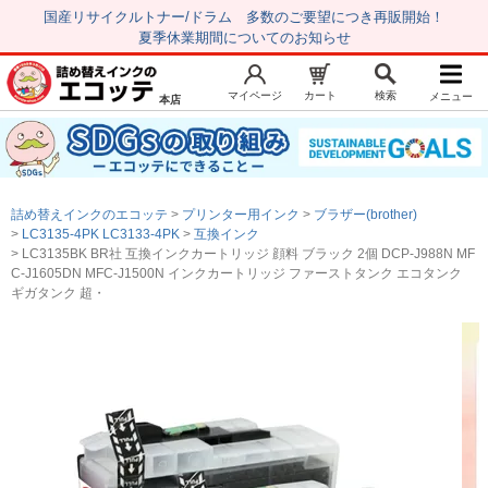
国産リサイクルトナー/ドラム 多数のご要望につき再販開始！
夏季休業期間についてのお知らせ
マイページ
カート
検索
メニュー
本店
新規会員登録
マイページ
トップページ
お気に入り
詰め替えインクのエコッテ
プリンター用インク
ブラザー(brother)
注文履歴
レビュー履歴
LC3135-4PK LC3133-4PK
互換インク
LC3135BK BR社 互換インクカートリッジ 顔料 ブラック 2個 DCP-J988N MF
はじめての方へ
C-J1605DN MFC-J1500N インクカートリッジ ファーストタンク エコタンク
ギガタンク 超・
商品を探す
初心者用セット
キャノンインク
エプソンインク
ブラザーインク