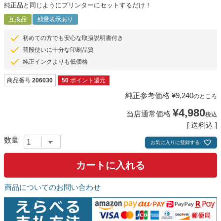
純正品と同じようにプリンターにセットするだけ！
互換品
残量表示あり
初めての方でも安心な取扱説明書付き
普段使いに十分な印刷品質
純正インクよりも低価格
商品番号
206030
50
ポイント還元
純正参考価格
¥
9,240
のところ
¥
4,980
当店通常価格
税込
送料込
お気に入りに登録する
カートに入れる
商品についてのお問い合わせ