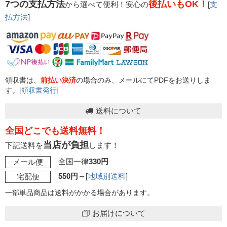
7つの支払方法
後払いもOK！
から選べて便利！安心の
[
支
払方法
]
領収書は、
前払い決済
の場合のみ、メールにてPDFをお送りしま
す。[
領収書発行
]
送料について
全国どこでも送料無料！
当店が負担
下記送料を
します！
全国一律
330円
メール便
550円～
[
地域別送料
]
宅配便
一部単品商品は送料がかかる場合があります。
お届けについて