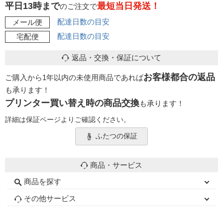
平日13時まで
最短当日発送！
のご注文で
配達日数の目安
メール便
配達日数の目安
宅配便
返品・交換・保証について
お客様都合の返品
ご購入から1年以内の未使用商品であれば
も承ります！
プリンター買い替え時の商品交換
も承ります！
詳細は保証ページよりご確認ください。
ふたつの保証
商品・サービス
商品を探す
初心者用セット
キャノンインク
エプソンインク
ブラザーインク
詰め替えインク
互換インクボトル
互換インクカートリッジ
再生インクカートリッジ
トナーカートリッジ
その他サービス
はじめての方へ
お客様の声
お店の紹介
ご利用ガイド
よくある質問
お問い合わせ
会員専用商品
説明書ダウンロード