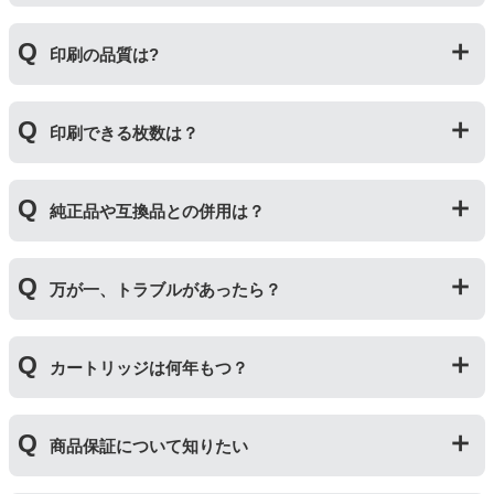
いますが、一部特許回避を目的に形状をあえて変更して
いる場合もございます。使用には問題ございませんので
互換インクカートリッジには純正品と同量かそれ以上の
ご安心ください。
印刷の品質は?
インク量が入っており、純正インクと同等量の印刷がで
きます。（インクが純正品より多く入っていても、必ず
しも純正より印刷数量が多くなるわけではありませ
印刷の品質は「純正品 > 詰め替えインク > 互換インク」
ん。）
印刷できる枚数は？
の順です。
その他にも純正品、詰め替えインク、互換インクを比較
互換インクカートリッジには純正品と同量かそれ以上の
したブログ記事がございますのでよろしければご覧くだ
純正品や互換品との併用は？
インク量が入っており、純正インクと同等量の印刷がで
さい。
きます。（インクが純正品より多く入っていても、必ず
純正インク・互換インク・詰め替えインクの違い【まと
しも純正より印刷数量が多くなるわけではありませ
純正品や当店の詰め替えインクを使ったカートリッジと
め】
ん。）印刷枚数についてはご使用環境により大きく左右
万が一、トラブルがあったら？
併用してご使用いただけます。（例：よく使うブラック
されますので枚数保証等はしておりません。
は互換インク、他の色は純正インクを使う等）ただし、
他社製品の詰め替えインクやインクカートリッジとの併
万が一トラブルが発生した際は、サポートスタッフまで
用おいては、当店でテストしておりません。万が一動作
カートリッジは何年もつ？
ご相談ください。また互換インクカートリッジには「
ふ
不良が発生した場合は保証対象外となりますのでご注意
たつの保証
」を設けております。商品はご購入から１年
ください。
以内、ご使用プリンタ―についてもプリンターご購入か
使用期限は設けてはおりませんが、商品保証はご購入か
ら１年以内であれば保証の適用が可能です。
商品保証について知りたい
ら１年間とさせていただいておりますので、可能な限り
保証期間内に使い切っていただくようお願いいたしま