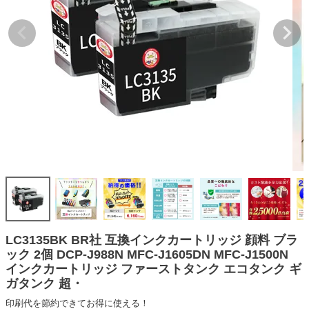
詰め替えインク
互換インクボトル
互換インクカートリッジ
再生インクカートリッジ
記事を探す
お客様の声
お店の紹介
ご利用ガイド
よくある質問
お問い合わせ
LC3135BK BR社 互換インクカートリッジ 顔料 ブラ
ック 2個 DCP-J988N MFC-J1605DN MFC-J1500N
会員専用商品
インクカートリッジ ファーストタンク エコタンク ギ
ガタンク 超・
説明書ダウンロード
印刷代を節約できてお得に使える！