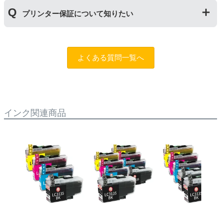
す。また、保管の際は直射日光の当たらない冷暗所での
商品保証
について
保管をお願いいたします。
プリンター保証について知りたい
保証期間：ご購入日から１年間
トラブルが発生した際、サポートスタッフにご相談のう
えでもトラブルが解決しない場合、商品の交換や全額返
プリンター本体保証
について
品返金を承る制度です。
保証期間：プリンター本体ご購入日から１年間
よくある質問一覧へ
※商品の不具合ではなく、プリンターの操作方法によっ
当店のインクが原因でトラブルが発生し、サポートスタ
て改善する場合もありますので、まずは当店までご相談
ッフにご相談のうえでもトラブルが解決せず、プリンタ
をお願いいたします。
ーが修理対応となった場合。プリンター本体が保証期間
内にも関わらず修理費用が発生した場合、当店で補填す
【適用条件】
る制度です。※商品の不具合ではなく、プリンターの操
インク関連商品
・商品を返送する前に必ず当店までご連絡をいただきサ
作方法によって改善する場合もありますので、まずは当
ポートを受けていただくこと
店までご相談をお願いいたします。
・当店でご購入履歴が確認できる商品であること
・保証対象となる商品を当店指定の方法で返送いただく
【適用条件】
こと
・修理に出される前に、必ず当店へご連絡をいただくこ
・当店で定めた保証期間（ご購入日から1年間）を過ぎ
と。
る前に当店へご連絡をいただくこと
・プリンター本体が保証期間内であることを証明できる
・返品理由が「不要になったから」「注文を間違えた」
書類（保証書や領収書など）をご提示いただくこと。
等お客様都合ではないこと
・当店の商品が原因でプリンターが故障したことがわか
る書類（修理の明細書など）をご提示いただくこと。