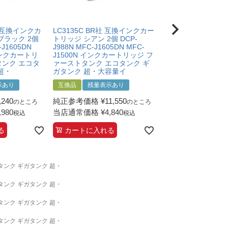
社 互換インクカ
LC3135C BR社 互換インクカー
LC3135M BR社 
ブラック 2個
トリッジ シアン 2個 DCP-
ートリッジ マゼンタ 
-J1605DN
J988N MFC-J1605DN MFC-
J988N MFC-J1605
 インクカートリ
J1500N インクカートリッジ フ
J1500N インクカ
タンク エコタ
ァーストタンク エコタンク ギ
ァーストタンク エコ
超・
ガタンク 超・大容量イ
ガタンク 超・大容
示あり
互換品
残量表示あり
互換品
残量表示あ
,240
純正参考価格
¥
11,550
純正参考価格
¥
11,
のところ
のところ
,980
当店通常価格
¥
4,840
当店通常価格
¥
4,8
税込
税込
る
カートに入れる
カートに入れる
エコタンク ギガタンク 超・
エコタンク ギガタンク 超・
エコタンク ギガタンク 超・
エコタンク ギガタンク 超・