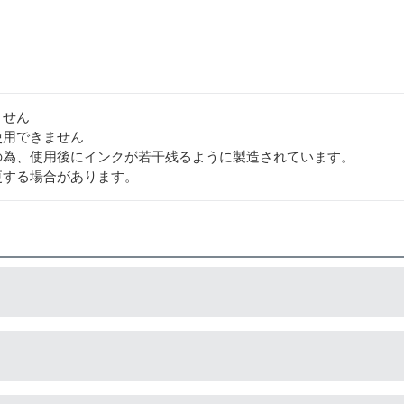
ません
使用できません
の為、使用後にインクが若干残るように製造されています。
更する場合があります。
造している互換品です。サードパーティ製や社外品などとも言わ