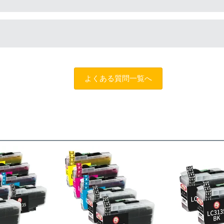
保管をお願いいたします。
談のうえでもトラブルが解決しない場合、商品の交換や全額返品
によって改善する場合もありますので、まずは当店までご相談を
よくある質問一覧へ
トスタッフにご相談のうえでもトラブルが解決せず、プリンター
だきサポートを受けていただくこと
する制度です。※商品の不具合ではなく、プリンターの操作方法
ただくこと
を過ぎる前に当店へご連絡をいただくこと
えた」等お客様都合ではないこと
だくこと。
できる書類（保証書や領収書など）をご提示いただくこと。
がわかる書類（修理の明細書など）をご提示いただくこと。
によるものではないこと。