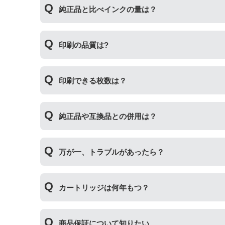
プリンターメーカーではない第三のメーカーが製
純正品と比べインクの量は？
場合もございます。使用には問題ございませんの
互換インクカートリッジには純正品と同量かそれ
印刷の品質は?
純正より印刷数量が多くなるわけではありません
印刷の品質は「純正品 > 詰め替えインク > 互
印刷できる枚数は？
その他にも純正品、詰め替えインク、互換インク
純正インク・互換インク・詰め替えインクの違い
互換インクカートリッジには純正品と同量かそれ
純正品や互換品との併用は？
純正より印刷数量が多くなるわけではありません
純正品や当店の詰め替えインクを使ったカートリ
万が一、トラブルがあったら？
製品の詰め替えインクやインクカートリッジとの
い。
万が一トラブルが発生した際は、サポートスタッ
カートリッジは何年もつ？
内、ご使用プリンタ―についてもプリンターご購
使用期限は設けてはおりませんが、商品保証はご
商品保証について知りたい