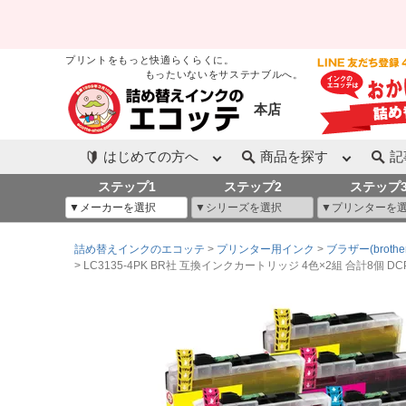
プリントをもっと快適らくらくに。
もったいないをサステナブルへ。
本店
はじめての方へ
商品を探す
記
ステップ1
ステップ2
ステップ
詰め替えインクのエコッテ
プリンター用インク
ブラザー(brother
LC3135-4PK BR社 互換インクカートリッジ 4色×2組 合計8個 DC