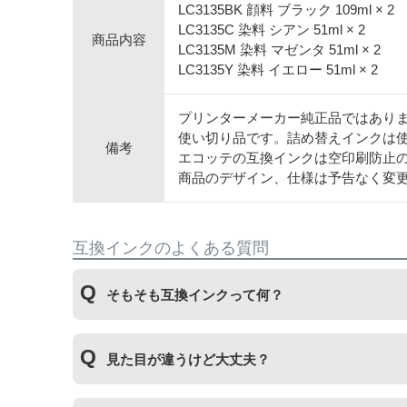
LC3135BK 顔料 ブラック 109ml × 2
LC3135C 染料 シアン 51ml × 2
商品内容
LC3135M 染料 マゼンタ 51ml × 2
LC3135Y 染料 イエロー 51ml × 2
プリンターメーカー純正品ではあり
使い切り品です。詰め替えインクは
備考
エコッテの互換インクは空印刷防止
商品のデザイン、仕様は予告なく変
互換インクのよくある質問
そもそも互換インクって何？
プリンターメーカーではない第三のメーカーが製
見た目が違うけど大丈夫？
いただくことができます。