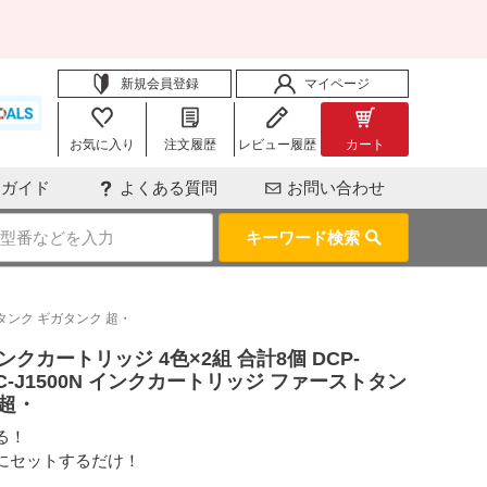
新規会員登録
マイページ
お気に入り
注文履歴
レビュー履歴
カート
用ガイド
よくある質問
お問い合わせ
キーワード検索
エコタンク ギガタンク 超・
換インクカートリッジ 4色×2組 合計8個 DCP-
N MFC-J1500N インクカートリッジ ファーストタン
 超・
る！
にセットするだけ！