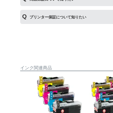
た、保管の際は直射日光の当たらない冷暗所での
商品保証
について
プリンター保証について知りたい
保証期間：ご購入日から１年間
トラブルが発生した際、サポートスタッフにご相
※商品の不具合ではなく、プリンターの操作方法
プリンター本体保証
について
保証期間：プリンター本体ご購入日から１年間
【適用条件】
当店のインクが原因でトラブルが発生し、サポー
・商品を返送する前に必ず当店までご連絡をいた
も関わらず修理費用が発生した場合、当店で補填
・当店でご購入履歴が確認できる商品であること
相談をお願いいたします。
・保証対象となる商品を当店指定の方法で返送い
・当店で定めた保証期間（ご購入日から1年間）
【適用条件】
インク関連商品
・返品理由が「不要になったから」「注文を間違
・修理に出される前に、必ず当店へご連絡をいた
・プリンター本体が保証期間内であることを証明
・当店の商品が原因でプリンターが故障したこと
・プリンターの廃インクエラーや廃トナーエラー
・メーカーの出張修理を依頼されてないこと。