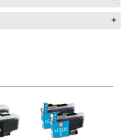
返金を承る制度です。
お願いいたします。
が修理対応となった場合。プリンター本体が保証期間内に
によって改善する場合もありますので、まずは当店までご