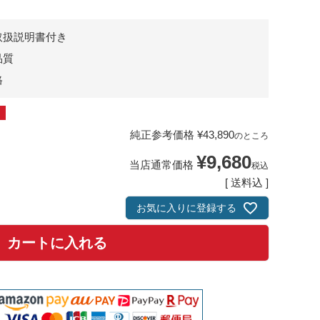
取扱説明書付き
品質
格
純正参考価格
¥
43,890
のところ
¥
9,680
当店通常価格
税込
送料込
お気に入りに登録する
カートに入れる