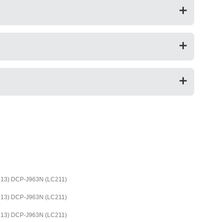
んので、リピーター様向けに販売しております。
ているため印字のにじみが少ないのが特徴です。「染料
い鮮やかな仕上がりになるため、写真印刷に向いていま
は色味が異なる場合がありますのでご注意ください。ま
注意ください。
ますので、ご購入商品とご使用プリンタ―についても保証
) DCP-J963N (LC211)
) DCP-J963N (LC211)
) DCP-J963N (LC211)