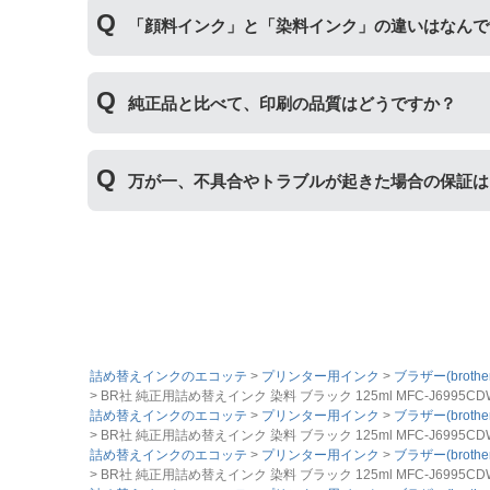
「ビギナーセット」には説明書や作業に必要な道
「顔料インク」と「染料インク」の違いはなんで
｢顔料インク」はインクの粒子を紙の表面にのせ
純正品と比べて、印刷の品質はどうですか？
インク」はインクが紙の繊維質に浸透して発色し
す。詳しくは
こちらのページ
をご確認ください。
普段使いの印刷物であれば問題ない品質です。た
万が一、不具合やトラブルが起きた場合の保証は
た、純正品と比べると色あせや劣化が進みやすい
まずはサポートスタッフまでご相談をお願いいた
の適用が可能です。
詰め替えインクのエコッテ
プリンター用インク
ブラザー(brother
BR社 純正用詰め替えインク 染料 ブラック 125ml MFC-J6995CDW (LC312
詰め替えインクのエコッテ
プリンター用インク
ブラザー(brother
BR社 純正用詰め替えインク 染料 ブラック 125ml MFC-J6995CDW (LC312
詰め替えインクのエコッテ
プリンター用インク
ブラザー(brother
BR社 純正用詰め替えインク 染料 ブラック 125ml MFC-J6995CDW (LC312