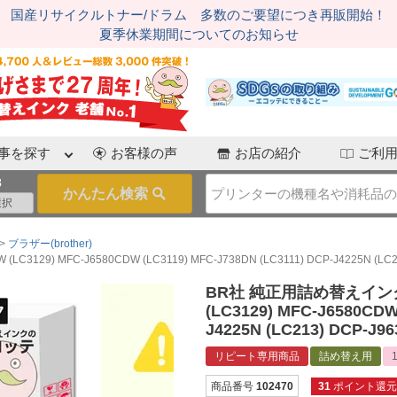
国産リサイクルトナー/ドラム 多数のご要望につき再販開始！
夏季休業期間についてのお知らせ
事を探す
お客様の声
お店の紹介
ご利
3
ブラザー(brother)
9) MFC-J6580CDW (LC3119) MFC-J738DN (LC3111) DCP-J4225N (LC213
BR社 純正用詰め替えインク 染
(LC3129) MFC-J6580CDW
J4225N (LC213) DCP-J96
リピート専用商品
詰め替え用
商品番号
102470
31
ポイント還元