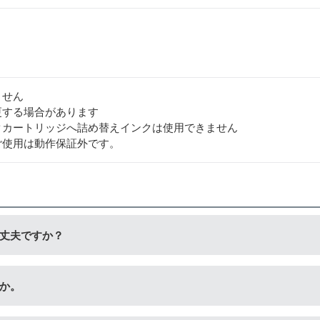
ません
更する場合があります
クカートリッジへ詰め替えインクは使用できません
ご使用は動作保証外です。
丈夫ですか？
セットをご購入ください。ビギナーセットには説明書を同封して
か。
書などが入っておりません。