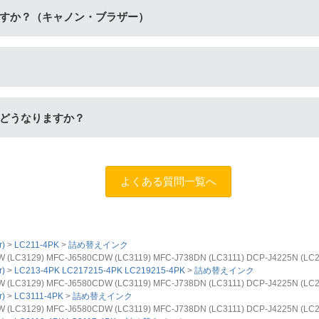
具が付いています。「単品」には説明書や道具が付いておりませ
すか？（キャノン・ブラザー）
定着させます。紫外線に強いため色の劣化が少なく、耐水性に優れ
ます。インクを重ね合わせて細かく色合いを表現でき、発色の良
だし、写真やディスク(CDやDVD)など光沢のある用紙への印刷
どうなりますか？
ため、長期保存を目的とした写真や大事な書類を印刷する際はご
します。（
問合フォーム
）また、「
ふたつの保証
」を設けており
よくある質問一覧へ
)
LC211-4PK
詰め替えインク
9) MFC-J6580CDW (LC3119) MFC-J738DN (LC3111) DCP-J4225N (LC213
)
LC213-4PK LC217215-4PK LC219215-4PK
詰め替えインク
9) MFC-J6580CDW (LC3119) MFC-J738DN (LC3111) DCP-J4225N (LC213
)
LC3111-4PK
詰め替えインク
9) MFC-J6580CDW (LC3119) MFC-J738DN (LC3111) DCP-J4225N (LC213