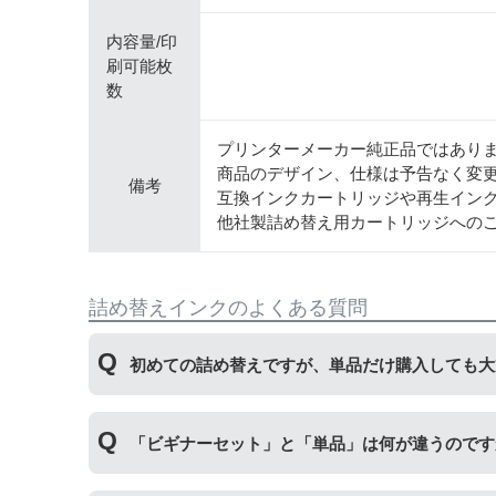
内容量/印
刷可能枚
数
プリンターメーカー純正品ではあり
商品のデザイン、仕様は予告なく変
備考
互換インクカートリッジや再生イン
他社製詰め替え用カートリッジへの
詰め替えインクのよくある質問
初めての詰め替えですが、単品だけ購入しても大
初めて詰め替えインクをご使用する方はビギナー
「ビギナーセット」と「単品」は何が違うのです
い。
単品商品には、詰め替えに必要な道具や説明