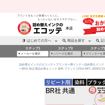
プリントをもっと快適らくらくに。
もったいないをサステナブルへ。
本店
はじめての方へ
商品を探す
記
ステップ1
ステップ2
ステップ
詰め替えインクのエコッテ
プリンター用インク
詰め替えインク
BR社 純正用詰め替えインク 染料 ブラック 125ml MFC-J6995CDW (LC312