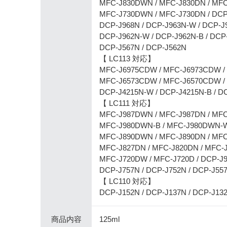
MFC-J830DWN / MFC-J830DN / MF
MFC-J730DWN / MFC-J730DN / DCP
DCP-J968N / DCP-J963N-W / DCP-J
DCP-J962N-W / DCP-J962N-B / DCP
DCP-J567N / DCP-J562N
【 LC113 対応】
MFC-J6975CDW / MFC-J6973CDW /
MFC-J6573CDW / MFC-J6570CDW /
DCP-J4215N-W / DCP-J4215N-B / D
【 LC111 対応】
MFC-J987DWN / MFC-J987DN / MFC
MFC-J980DWN-B / MFC-J980DWN-W
MFC-J890DWN / MFC-J890DN / MFC
MFC-J827DN / MFC-J820DN / MFC-
MFC-J720DW / MFC-J720D / DCP-J9
DCP-J757N / DCP-J752N / DCP-J55
【 LC110 対応】
DCP-J152N / DCP-J137N / DCP-J13
商品内容
125ml