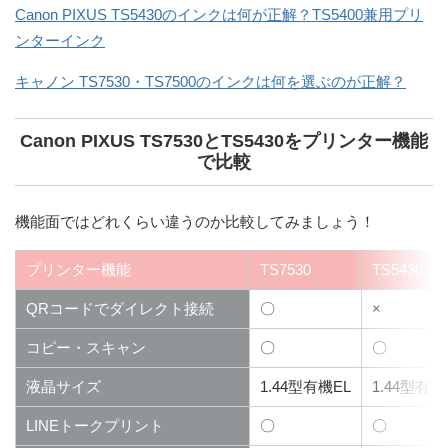
Canon PIXUS TS5430のインクは何が正解？TS5400兼用プリ
ンターインク
キャノン TS7530・TS7500のインクは何を選ぶのが正解？
Canon PIXUS TS7530とTS5430をプリンター機能
で比較
機能面ではどれくらい違うのか比較してみましょう！
プリンター機能
TS7530
TS5430
QRコードでダイレクト接続
〇
×
コピー・スキャン
〇
〇
液晶サイズ
1.44
型有機EL
1.44
型有機
LINEトークプリント
〇
〇