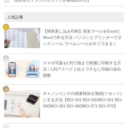
人気記事
【簡単差し込み印刷】宛名ラベルをExcelと
Wordで作る方法 パソコンとプリンターでタ
ックシール･ラベルシールがすぐできる！
スマホ写真をL判で端まで綺麗に印刷する方
法｜L判アスペクト比とフチなし印刷の余白
調整
キャノンインクの残量検知を無効(リセット)
にする方法【BCI-331 BCI-330/BCI-301 BCI-
300/BCI-381 BCI-380/BCI-371 BCI-370】