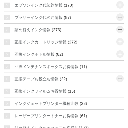
o
エプソンインク代節約情報
(170)
o
ブラザーインク代節約情報
(87)
o
詰め替えインク情報
(273)
o
互換インクカートリッジ情報
(272)
o
互換インクボトル情報
(82)
互換メンテナンスボックスお得情報
(11)
o
互換テープお役立ち情報
(22)
互換インクフィルムお得情報
(15)
インクジェットプリンター機種比較
(23)
レーザープリンタートナーお得情報
(61)
詰め替えインクのエコッテお客様訪問
(7)