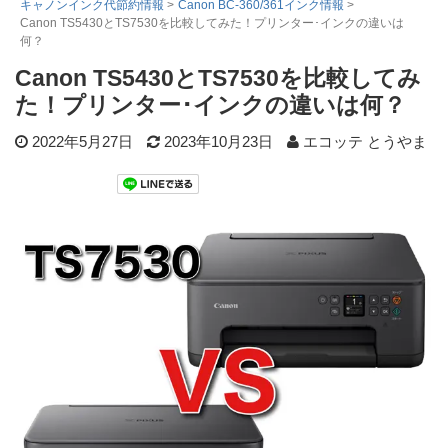
キャノンインク代節約情報
>
Canon BC-360/361インク情報
>
Canon TS5430とTS7530を比較してみた！プリンター･インクの違いは
詰め替えインク
何？
互換インクボトル
Canon TS5430とTS7530を比較してみ
互換インクカートリッジ
た！プリンター･インクの違いは何？
再生インクカートリッジ
2022年5月27日
2023年10月23日
エコッテ とうやま
記事を探す
お客様の声
お店の紹介
ご利用ガイド
よくある質問
お問い合わせ
会員専用商品
説明書ダウンロード