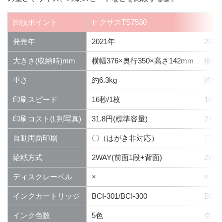
比較ポイント
ピクサスTS7530
ピクサ
発売年
2021年
202
大きさ(収納時)mm
横幅376×奥行350×高さ142mm
横幅4
重さ
約6.3kg
約6.3
印刷スピード
16秒/1枚
16秒
印刷コスト(L判写真)
31.8円(標準容量)
27.
自動両面印刷
〇（はがき非対応）
〇（
給紙方式
2WAY(前面1段+背面)
2WA
ディスクレーベル
×
×
インクカートリッジ
BCI-301/BCI-300
BC-3
インク色数
5色
色