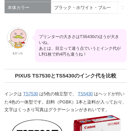
本体カラー
ブラック・ホワイト・ブルー
ブラ
プリンターの大きさはTS5430のほうが大き
いね。
あとは、目立って違う点でいうとインク代が
もひっち
L判1枚で約4円も違うね！
PIXUS TS7530とTS5430のインク代を比較
インクは
TS7530
は5色の独立型で、
TS5430
はヘッドが付い
た4色の一体型です。顔料（PGBK）1本と染料が入っており、
文字はくっきり写真はグラデーションがきれいです。