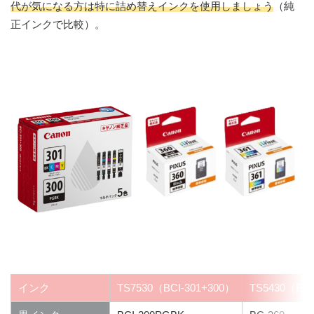
代が気になる方は特に詰め替えインクを使用しましょう
（純
正インクで比較）。
インク
TS7530（BCI-301+300）
TS5430（BC-