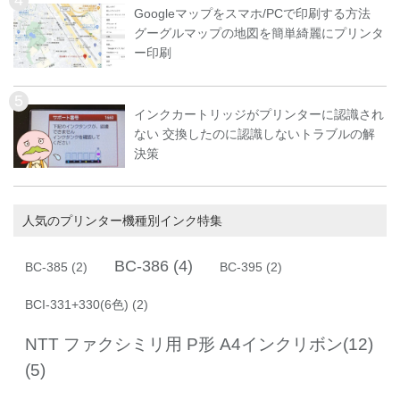
Googleマップをスマホ/PCで印刷する方法
グーグルマップの地図を簡単綺麗にプリンタ
ー印刷
インクカートリッジがプリンターに認識され
ない 交換したのに認識しないトラブルの解
決策
人気のプリンター機種別インク特集
BC-386
(4)
BC-385
(2)
BC-395
(2)
BCI-331+330(6色)
(2)
NTT ファクシミリ用 P形 A4インクリボン(12)
(5)