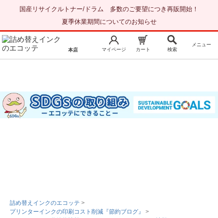
国産リサイクルトナー/ドラム 多数のご要望につき再販開始！
夏季休業期間についてのお知らせ
メニュー
マイページ
カート
検索
本店
新規会員登録
マイページ
トップページ
お気に入り
注文履歴
レビュー履歴
はじめての方へ
商品を探す
初心者用セット
キャノンインク
エプソンインク
詰め替えインクのエコッテ
>
プリンターインクの印刷コスト削減『節約ブログ』
>
ブラザーインク