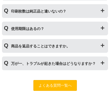
不具合の起きにくい商品です。
「互換トナー」は純正品を模して製造された大量生産さ
「トナー」は印字するための粉(トナー)が入っているカ
れた商品のため、お求めやすい価格になっております。
印刷枚数は純正品と違いないの？
ートリッジのことです。「ドラム(感光体ユニット)」は
トナーを用紙に写すためのもので、トナーカートリッジ
の器にあたる部分になります。
純正品と同枚数印刷できるよう製造されています。
トナーとドラムはそれぞれ印字できる枚数が異なってい
使用期限はあるの？
一部型番は、純正品より多く印刷が可能なエコッテオリ
るため、トナーの残量がなくなったり、どちらかが寿命
ジナルの【特別増量版】もございます。
により使用できなくなった場合は、必ず分離してから新
当店では1年間の製品保証を設けております。また、リ
しいものに交換してください。
商品を返品することはできますか。
サイクルトナー/ドラムに限り、レビューをご投稿いただ
くことで保証期間が2年に延長されます。
保証期間の2年以内に使い切るようお願いいたします。
申し訳ありませんが、お客様都合のご返品は商品が未使
万が一、トラブルが起きた場合はどうなりますか？
用未開封の場合であっても対応することができません。
ご購入前に商品の型番などをよくご確認ください。な
お、商品の不具合等につきましては対応させていただき
まずは、サポートスタッフまでご相談をお願いいたしま
ますので、お手数ですが当店までお問い合わせくださ
す。
問合フォーム
よくある質問一覧へ
い。
また、「
ふたつの保証
」を設けておりますので、ご購入
商品とご使用プリンタ―についても保証の適用が可能で
す。