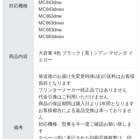
MC843dnw
対応機種
MC843dnwv
MC863dnw
MC863dnwv
MC883dnw
MC883dnwv
大容量 4色 ブラック ( 黒 ) シアン マゼンダ イ
商品内容
エロー
発送後のお届け先変更時(転送)の送料はお客様
負担となります
プリンターメーカー純正品ではありません
代金引換はご利用いただけません
商品の保証期間は購入日より1年間となります
お客様都合による返品交換は承っておりませ
ん
対応機種、型番を今一度ご確認お願い致しま
備考
す
※ページ内に表記された印刷可能枚数は、印