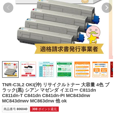
詰め替えインク
互換インクボトル
互換インクカートリッジ
再生インクカートリッジ
記事を探す
お客様の声
お店の紹介
ご利用ガイド
よくある質問
TNR-C3L2 OKI(沖) リサイクルトナー 大容量 4色 ブ
お問い合わせ
ラック(黒) シアン マゼンダ イエロー C811dn
C811dn-T C841dn C841dn-PI MC843dnw
会員専用商品
MC843dnwv MC863dnw 他 ok
説明書ダウンロード
商品番号
806040
308
ポイント還元