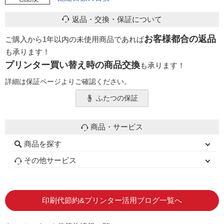
返品・交換・保証について
お客様都合の返品
ご購入から1年以内の未使用商品であれば
も承ります！
プリンター買い替え時の商品交換
も承ります！
詳細は保証ページよりご確認ください。
ふたつの保証
商品・サービス
商品を探す
初心者用セット
キャノンインク
エプソンインク
ブラザーインク
詰め替えインク
互換インクボトル
互換インクカートリッジ
再生インクカートリッジ
トナーカートリッジ
その他サービス
はじめての方へ
お客様の声
お店の紹介
ご利用ガイド
よくある質問
お問い合わせ
会員専用商品
説明書ダウンロード
印刷代節約&プリンター活用ブログ一覧へ