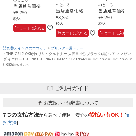
のところ
のところ
当店通常価格
当店通常価格
当店通常価格
¥
8,250
¥
8,250
¥
8,250
税込
税込
税込
カートに入れる
カートに入れる
カートに入れる
詰め替えインクのエコッテ
プリンター用トナー
TNR-C3L2 OKI(沖) リサイクルトナー 大容量 4色 ブラック(黒) シアン マゼン
ダ イエロー C811dn C811dn-T C841dn C841dn-PI MC843dnw MC843dnwv M
C863dnw 他 ok
ご利用ガイド
お支払い・領収書について
7つの支払方法
後払いもOK！
から選べて便利！安心の
[
支
払方法
]