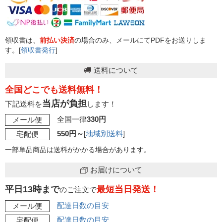
領収書は、
前払い決済
の場合のみ、メールにてPDFをお送りしま
す。[
領収書発行
]
送料について
全国どこでも送料無料！
当店が負担
下記送料を
します！
全国一律
330円
メール便
550円～
[
地域別送料
]
宅配便
一部単品商品は送料がかかる場合があります。
お届けについて
平日13時まで
最短当日発送！
のご注文で
配達日数の目安
メール便
配達日数の目安
宅配便