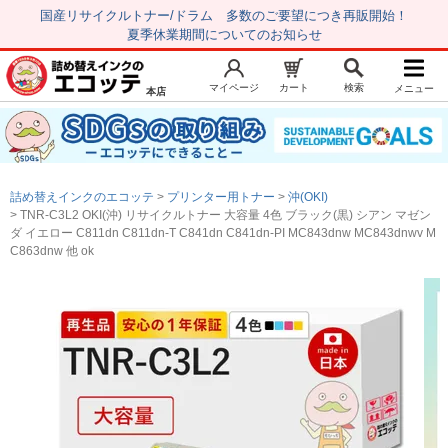
国産リサイクルトナー/ドラム 多数のご要望につき再販開始！
夏季休業期間についてのお知らせ
マイページ
カート
検索
メニュー
本店
新規会員登録
マイページ
トップページ
お気に入り
詰め替えインクのエコッテ
プリンター用トナー
沖(OKI)
注文履歴
レビュー履歴
TNR-C3L2 OKI(沖) リサイクルトナー 大容量 4色 ブラック(黒) シアン マゼン
ダ イエロー C811dn C811dn-T C841dn C841dn-PI MC843dnw MC843dnwv M
はじめての方へ
C863dnw 他 ok
商品を探す
初心者用セット
キャノンインク
エプソンインク
ブラザーインク