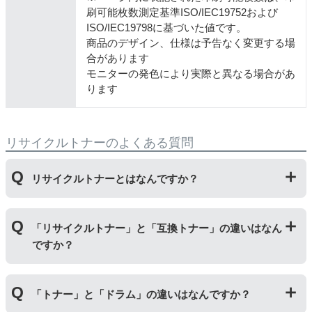
刷可能枚数測定基準ISO/IEC19752および
ISO/IEC19798に基づいた値です。
商品のデザイン、仕様は予告なく変更する場
合があります
モニターの発色により実際と異なる場合があ
ります
リサイクルトナーのよくある質問
リサイクルトナーとはなんですか？
使用済みの純正トナーカートリッジを回収し、再生工場
「リサイクルトナー」と「互換トナー」の違いはなん
にて洗浄やトナー(粉)充填をしたうえで、再度販売して
ですか？
いる商品です。
純正品に比べて、印刷代を節約することができます。
「リサイクルトナー」は使用済みの純正トナーカートリ
「トナー」と「ドラム」の違いはなんですか？
ッジを国内で1本づつ丁寧に製造しているため、比較的