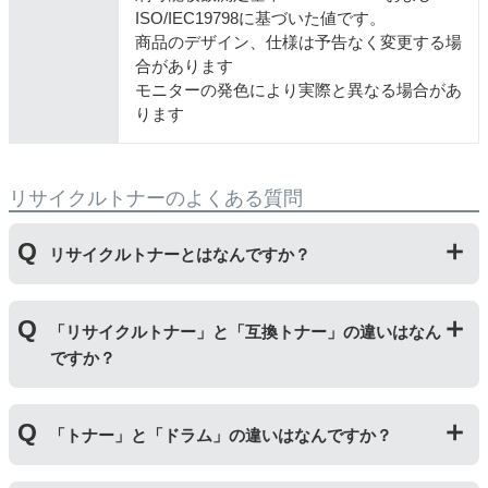
ISO/IEC19798に基づいた値です。
商品のデザイン、仕様は予告なく変更する場
合があります
モニターの発色により実際と異なる場合があ
ります
リサイクルトナーのよくある質問
リサイクルトナーとはなんですか？
使用済みの純正トナーカートリッジを回収し、再生工場
「リサイクルトナー」と「互換トナー」の違いはなん
にて洗浄やトナー(粉)充填をしたうえで、再度販売して
ですか？
いる商品です。
純正品に比べて、印刷代を節約することができます。
「リサイクルトナー」は使用済みの純正トナーカートリ
「トナー」と「ドラム」の違いはなんですか？
ッジを国内で1本づつ丁寧に製造しているため、比較的
不具合の起きにくい商品です。
「互換トナー」は純正品を模して製造された大量生産さ