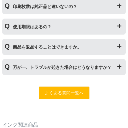
「トナー」は印字するための粉(トナー)が入っているカ
れた商品のため、お求めやすい価格になっております。
印刷枚数は純正品と違いないの？
ートリッジのことです。「ドラム(感光体ユニット)」は
トナーを用紙に写すためのもので、トナーカートリッジ
の器にあたる部分になります。
純正品と同枚数印刷できるよう製造されています。
トナーとドラムはそれぞれ印字できる枚数が異なってい
使用期限はあるの？
一部型番は、純正品より多く印刷が可能なエコッテオリ
るため、トナーの残量がなくなったり、どちらかが寿命
ジナルの【特別増量版】もございます。
により使用できなくなった場合は、必ず分離してから新
当店では1年間の製品保証を設けております。また、リ
しいものに交換してください。
商品を返品することはできますか。
サイクルトナー/ドラムに限り、レビューをご投稿いただ
くことで保証期間が2年に延長されます。
保証期間の2年以内に使い切るようお願いいたします。
申し訳ありませんが、お客様都合のご返品は商品が未使
万が一、トラブルが起きた場合はどうなりますか？
用未開封の場合であっても対応することができません。
ご購入前に商品の型番などをよくご確認ください。な
お、商品の不具合等につきましては対応させていただき
まずは、サポートスタッフまでご相談をお願いいたしま
ますので、お手数ですが当店までお問い合わせくださ
す。
問合フォーム
よくある質問一覧へ
い。
また、「
ふたつの保証
」を設けておりますので、ご購入
商品とご使用プリンタ―についても保証の適用が可能で
す。
インク関連商品