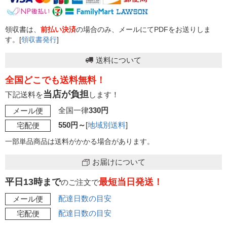
領収書は、
前払い決済
の場合のみ、メールにてPDFをお送りしま
す。[
領収書発行
]
送料について
全国どこでも送料無料！
当店が負担
下記送料を
します！
全国一律
330円
メール便
550円～
[
地域別送料
]
宅配便
一部単品商品は送料がかかる場合があります。
お届けについて
平日13時まで
最短当日発送！
のご注文で
配達日数の目安
メール便
配達日数の目安
宅配便