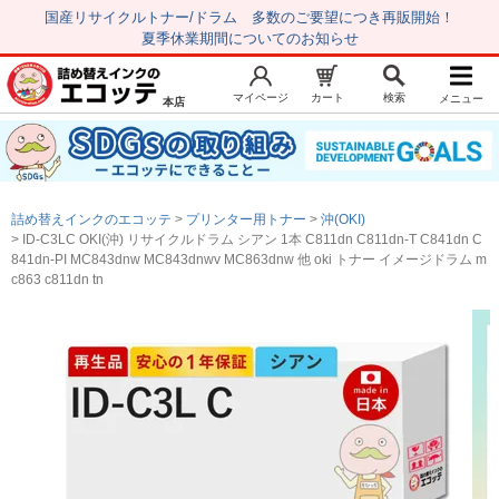
国産リサイクルトナー/ドラム 多数のご要望につき再販開始！
夏季休業期間についてのお知らせ
マイページ
カート
検索
メニュー
本店
新規会員登録
マイページ
トップページ
お気に入り
詰め替えインクのエコッテ
プリンター用トナー
沖(OKI)
注文履歴
レビュー履歴
ID-C3LC OKI(沖) リサイクルドラム シアン 1本 C811dn C811dn-T C841dn C
841dn-PI MC843dnw MC843dnwv MC863dnw 他 oki トナー イメージドラム m
はじめての方へ
c863 c811dn tn
商品を探す
初心者用セット
キャノンインク
エプソンインク
ブラザーインク