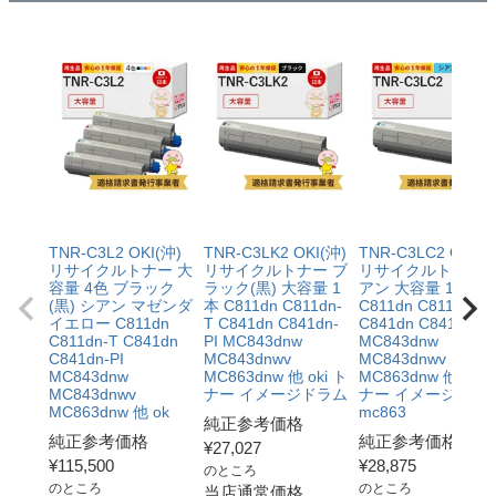
TNR-C3L2 OKI(沖)
TNR-C3LK2 OKI(沖)
TNR-C3LC2 OKI(沖
リサイクルトナー 大
リサイクルトナー ブ
リサイクルトナー 
容量 4色 ブラック
ラック(黒) 大容量 1
アン 大容量 1本
(黒) シアン マゼンダ
本 C811dn C811dn-
C811dn C811dn-T
イエロー C811dn
T C841dn C841dn-
C841dn C841dn-PI
C811dn-T C841dn
PI MC843dnw
MC843dnw
C841dn-PI
MC843dnwv
MC843dnwv
MC843dnw
MC863dnw 他 oki ト
MC863dnw 他 oki 
MC843dnwv
ナー イメージドラム
ナー イメージドラ
MC863dnw 他 ok
mc863
純正参考価格
純正参考価格
純正参考価格
¥
27,027
¥
115,500
¥
28,875
のところ
のところ
のところ
当店通常価格