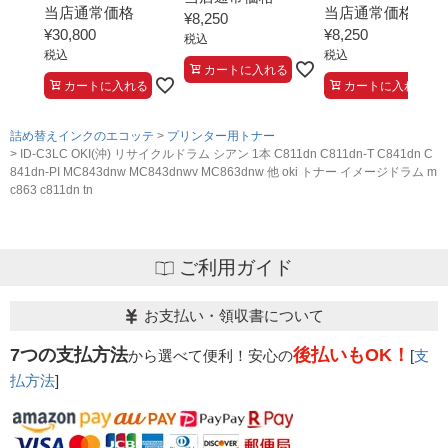
当店通常価格
当店通常価格
¥
8,250
¥
30,800
¥
8,250
税込
税込
税込
カートに入れる
カートに入れる
カートに入れる
詰め替えインクのエコッテ
プリンター用トナー
ID-C3LC OKI(沖) リサイクルドラム シアン 1本 C811dn C811dn-T C841dn C
841dn-PI MC843dnw MC843dnwv MC863dnw 他 oki トナー イメージドラム m
c863 c811dn tn
ご利用ガイド
お支払い・領収書について
7つの支払方法
後払いもOK！
から選べて便利！安心の
[
支
払方法
]