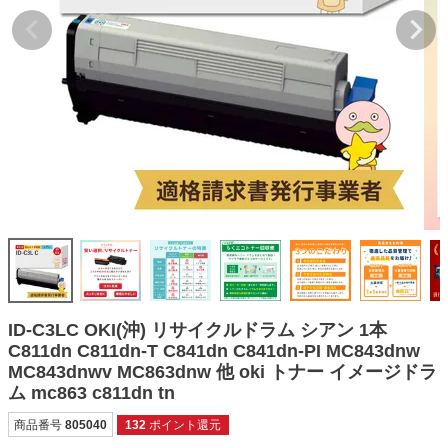
詰め替えインク
互換インクボトル
互換インクカートリッジ
再生インクカートリッジ
記事を探す
お客様の声
お店の紹介
ご利用ガイド
よくある質問
ID-C3LC OKI(沖) リサイクルドラム シアン 1本
お問い合わせ
C811dn C811dn-T C841dn C841dn-PI MC843dnw
MC843dnwv MC863dnw 他 oki トナー イメージドラ
会員専用商品
ム mc863 c811dn tn
説明書ダウンロード
商品番号
805040
132
ポイント還元