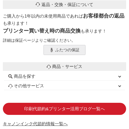
返品・交換・保証について
お客様都合の返品
ご購入から1年以内の未使用商品であれば
も承ります！
プリンター買い替え時の商品交換
も承ります！
詳細は保証ページよりご確認ください。
ふたつの保証
商品・サービス
商品を探す
初心者用セット
キャノンインク
エプソンインク
ブラザーインク
詰め替えインク
互換インクボトル
互換インクカートリッジ
再生インクカートリッジ
トナーカートリッジ
その他サービス
はじめての方へ
お客様の声
お店の紹介
ご利用ガイド
よくある質問
お問い合わせ
会員専用商品
説明書ダウンロード
印刷代節約&プリンター活用ブログ一覧へ
キャノンインク代節約情報一覧へ