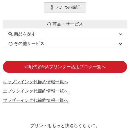
ふたつの保証
商品・サービス
商品を探す
初心者用セット
キャノンインク
エプソンインク
ブラザーインク
詰め替えインク
互換インクボトル
互換インクカートリッジ
再生インクカートリッジ
トナーカートリッジ
その他サービス
はじめての方へ
お客様の声
お店の紹介
ご利用ガイド
よくある質問
お問い合わせ
会員専用商品
説明書ダウンロード
印刷代節約&プリンター活用ブログ一覧へ
キャノンインク代節約情報一覧へ
エプソンインク代節約情報一覧へ
ブラザーインク代節約情報一覧へ
プリントをもっと快適らくらくに。