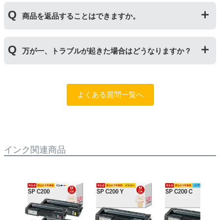
により使用できなくなった場合は、必ず分離してから新
当店では1年間の製品保証を設けております。また、リ
しいものに交換してください。
商品を返品することはできますか。
サイクルトナー/ドラムに限り、レビューをご投稿いただ
くことで保証期間が2年に延長されます。
保証期間の2年以内に使い切るようお願いいたします。
申し訳ありませんが、お客様都合のご返品は商品が未使
万が一、トラブルが起きた場合はどうなりますか？
用未開封の場合であっても対応することができません。
ご購入前に商品の型番などをよくご確認ください。な
お、商品の不具合等につきましては対応させていただき
まずは、サポートスタッフまでご相談をお願いいたしま
ますので、お手数ですが当店までお問い合わせくださ
す。
問合フォーム
よくある質問一覧へ
い。
また、「
ふたつの保証
」を設けておりますので、ご購入
商品とご使用プリンタ―についても保証の適用が可能で
す。
インク関連商品