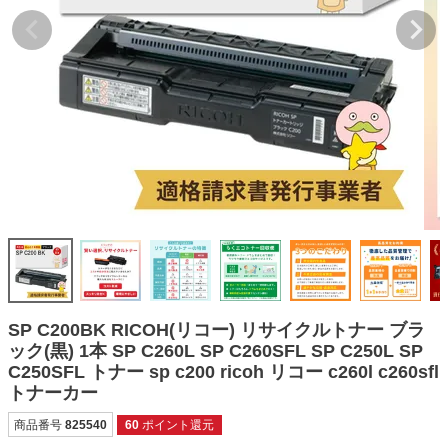
詰め替えインク
互換インクボトル
互換インクカートリッジ
再生インクカートリッジ
記事を探す
お客様の声
お店の紹介
ご利用ガイド
よくある質問
SP C200BK RICOH(リコー) リサイクルトナー ブラ
お問い合わせ
ック(黒) 1本 SP C260L SP C260SFL SP C250L SP
C250SFL トナー sp c200 ricoh リコー c260l c260sfl
会員専用商品
トナーカー
説明書ダウンロード
商品番号
825540
60
ポイント還元