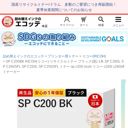
国産リサイクルトナー/ドラム 多数のご要望につき再販開始！
夏季休業期間についてのお知らせ
マイページ
カート
検索
メニュー
本店
新規会員登録
マイページ
トップページ
お気に入り
詰め替えインクのエコッテ
プリンター用トナー
リコー(RICOH)
注文履歴
レビュー履歴
SP C200BK RICOH(リコー) リサイクルトナー ブラック(黒) 1本 SP C260L S
P C260SFL SP C250L SP C250SFL トナー sp c200 ricoh リコー c260l c260sfl
はじめての方へ
トナーカー
商品を探す
初心者用セット
キャノンインク
エプソンインク
ブラザーインク