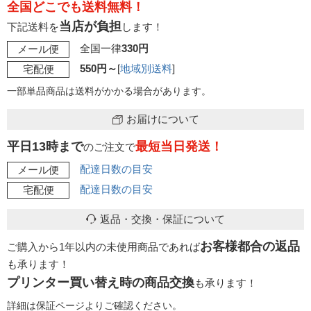
全国どこでも送料無料！
当店が負担
下記送料を
します！
全国一律
330円
メール便
550円～
[
地域別送料
]
宅配便
一部単品商品は送料がかかる場合があります。
お届けについて
平日13時まで
最短当日発送！
のご注文で
配達日数の目安
メール便
配達日数の目安
宅配便
返品・交換・保証について
お客様都合の返品
ご購入から1年以内の未使用商品であれば
も承ります！
プリンター買い替え時の商品交換
も承ります！
詳細は保証ページよりご確認ください。