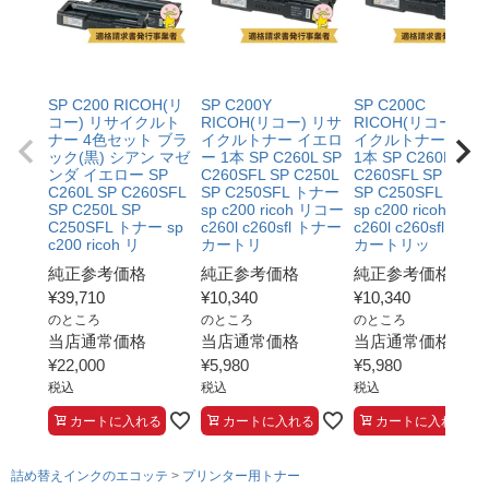
SP C200 RICOH(リ
SP C200Y
SP C200C
コー) リサイクルト
RICOH(リコー) リサ
RICOH(リコー) リ
ナー 4色セット ブラ
イクルトナー イエロ
イクルトナー シア
ック(黒) シアン マゼ
ー 1本 SP C260L SP
1本 SP C260L SP
ンダ イエロー SP
C260SFL SP C250L
C260SFL SP C250
C260L SP C260SFL
SP C250SFL トナー
SP C250SFL トナ
SP C250L SP
sp c200 ricoh リコー
sp c200 ricoh リコ
C250SFL トナー sp
c260l c260sfl トナー
c260l c260sfl トナ
c200 ricoh リ
カートリ
カートリッ
純正参考価格
純正参考価格
純正参考価格
¥
39,710
¥
10,340
¥
10,340
のところ
のところ
のところ
当店通常価格
当店通常価格
当店通常価格
¥
22,000
¥
5,980
¥
5,980
税込
税込
税込
カートに入れる
カートに入れる
カートに入れる
詰め替えインクのエコッテ
プリンター用トナー