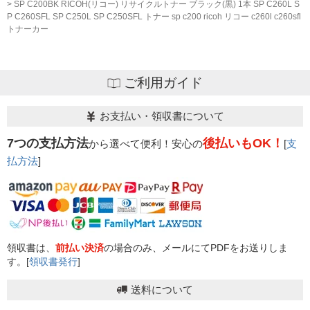
SP C200BK RICOH(リコー) リサイクルトナー ブラック(黒) 1本 SP C260L S
P C260SFL SP C250L SP C250SFL トナー sp c200 ricoh リコー c260l c260sfl
トナーカー
ご利用ガイド
お支払い・領収書について
7つの支払方法
後払いもOK！
から選べて便利！安心の
[
支
払方法
]
領収書は、
前払い決済
の場合のみ、メールにてPDFをお送りしま
す。[
領収書発行
]
送料について