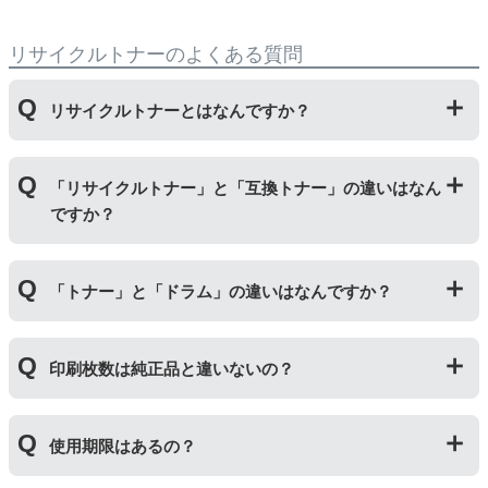
リサイクルトナーのよくある質問
リサイクルトナーとはなんですか？
使用済みの純正トナーカートリッジを回収し、再生工場
「リサイクルトナー」と「互換トナー」の違いはなん
にて洗浄やトナー(粉)充填をしたうえで、再度販売して
ですか？
いる商品です。
純正品に比べて、印刷代を節約することができます。
「リサイクルトナー」は使用済みの純正トナーカートリ
「トナー」と「ドラム」の違いはなんですか？
ッジを国内で1本づつ丁寧に製造しているため、比較的
不具合の起きにくい商品です。
「互換トナー」は純正品を模して製造された大量生産さ
「トナー」は印字するための粉(トナー)が入っているカ
れた商品のため、お求めやすい価格になっております。
印刷枚数は純正品と違いないの？
ートリッジのことです。「ドラム(感光体ユニット)」は
トナーを用紙に写すためのもので、トナーカートリッジ
の器にあたる部分になります。
純正品と同枚数印刷できるよう製造されています。
トナーとドラムはそれぞれ印字できる枚数が異なってい
使用期限はあるの？
一部型番は、純正品より多く印刷が可能なエコッテオリ
るため、トナーの残量がなくなったり、どちらかが寿命
ジナルの【特別増量版】もございます。