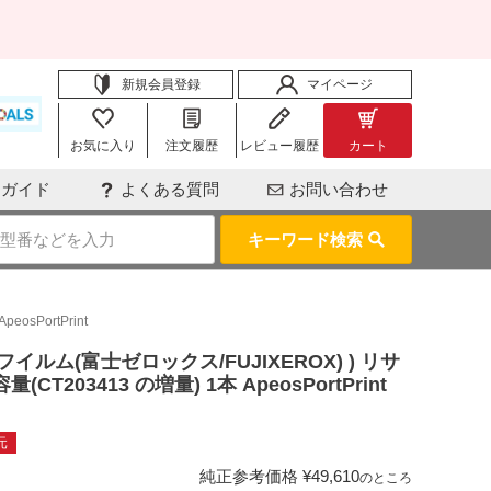
新規会員登録
マイページ
お気に入り
注文履歴
レビュー履歴
カート
用ガイド
よくある質問
お問い合わせ
キーワード検索
osPortPrint
(富士フイルム(富士ゼロックス/FUJIXEROX) ) リサ
T203413 の増量) 1本 ApeosPortPrint
元
純正参考価格
¥
49,610
のところ