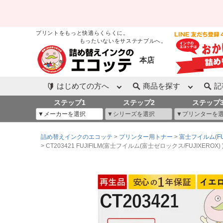
プリントをもっと快適らくらくに。
もったいないをサステナブルへ。
本店
はじめての方へ
商品を探す
記
ステップ1
ステップ2
ステップ
詰め替えインクのエコッテ
プリンター用トナー
富士フイルム(FUJ
CT203421 FUJIFILM(富士フイルム(富士ゼロックス/FUJIXEROX) ) 