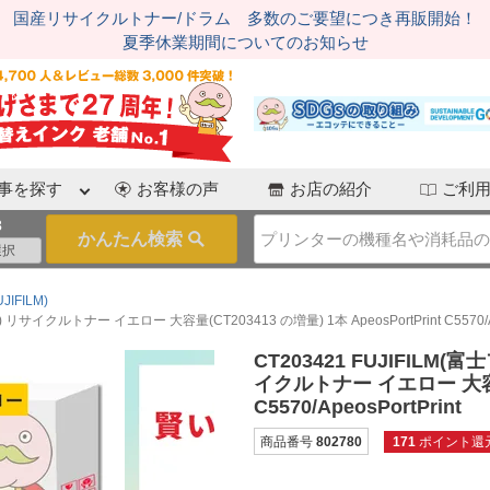
国産リサイクルトナー/ドラム 多数のご要望につき再販開始！
夏季休業期間についてのお知らせ
事を探す
お客様の声
お店の紹介
ご利
3
IFILM)
リサイクルトナー イエロー 大容量(CT203413 の増量) 1本 ApeosPortPrint C5570/Ape
CT203421 FUJIFILM
イクルトナー イエロー 大容量(C
C5570/ApeosPortPrint
商品番号
802780
171
ポイント還