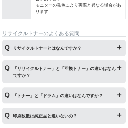
モニターの発色により実際と異なる場合があ
ります
リサイクルトナーのよくある質問
リサイクルトナーとはなんですか？
使用済みの純正トナーカートリッジを回収し、再生工場
「リサイクルトナー」と「互換トナー」の違いはなん
にて洗浄やトナー(粉)充填をしたうえで、再度販売して
ですか？
いる商品です。
純正品に比べて、印刷代を節約することができます。
「リサイクルトナー」は使用済みの純正トナーカートリ
「トナー」と「ドラム」の違いはなんですか？
ッジを国内で1本づつ丁寧に製造しているため、比較的
不具合の起きにくい商品です。
「互換トナー」は純正品を模して製造された大量生産さ
「トナー」は印字するための粉(トナー)が入っているカ
れた商品のため、お求めやすい価格になっております。
印刷枚数は純正品と違いないの？
ートリッジのことです。「ドラム(感光体ユニット)」は
トナーを用紙に写すためのもので、トナーカートリッジ