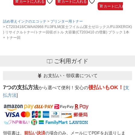
カートに入れる
カートに入れる
カートに入れる
詰め替えインクのエコッテ
プリンター用トナー
CT203418/CWAA0966 FUJIFILM(富士フイルム(富士ゼロックス/FUJIXEROX)
) リサイクルトナー/トナー回収ボトル 大容量(CT203410 の増量) ブラック 1本
+ トナー回
ご利用ガイド
お支払い・領収書について
7つの支払方法
後払いもOK！
から選べて便利！安心の
[
支
払方法
]
領収書は、
前払い決済
の場合のみ、メールにてPDFをお送りしま