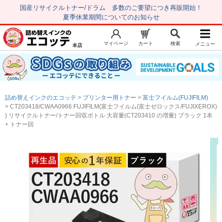
国産リサイクルトナー/ドラム 多数のご要望につき再販開始！
夏季休業期間についてのお知らせ
マイページ
カート
検索
メニュー
本店
新規会員登録
マイページ
トップページ
お気に入り
詰め替えインクのエコッテ
プリンター用トナー
富士フイルム(FUJIFILM)
注文履歴
レビュー履歴
CT203418/CWAA0966 FUJIFILM(富士フイルム(富士ゼロックス/FUJIXEROX)
) リサイクルトナー/トナー回収ボトル 大容量(CT203410 の増量) ブラック 1本
はじめての方へ
+ トナー回
商品を探す
初心者用セット
キャノンインク
エプソンインク
ブラザーインク