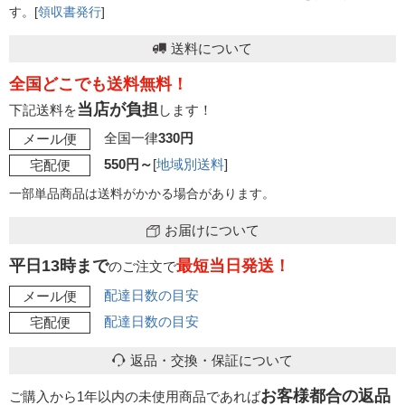
す。[
領収書発行
]
送料について
全国どこでも送料無料！
当店が負担
下記送料を
します！
全国一律
330円
メール便
550円～
[
地域別送料
]
宅配便
一部単品商品は送料がかかる場合があります。
お届けについて
平日13時まで
最短当日発送！
のご注文で
配達日数の目安
メール便
配達日数の目安
宅配便
返品・交換・保証について
お客様都合の返品
ご購入から1年以内の未使用商品であれば