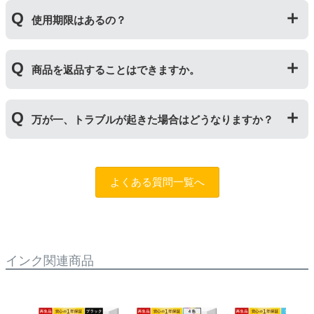
の器にあたる部分になります。
純正品と同枚数印刷できるよう製造されています。
トナーとドラムはそれぞれ印字できる枚数が異なってい
使用期限はあるの？
一部型番は、純正品より多く印刷が可能なエコッテオリ
るため、トナーの残量がなくなったり、どちらかが寿命
ジナルの【特別増量版】もございます。
により使用できなくなった場合は、必ず分離してから新
当店では1年間の製品保証を設けております。また、リ
しいものに交換してください。
商品を返品することはできますか。
サイクルトナー/ドラムに限り、レビューをご投稿いただ
くことで保証期間が2年に延長されます。
保証期間の2年以内に使い切るようお願いいたします。
申し訳ありませんが、お客様都合のご返品は商品が未使
万が一、トラブルが起きた場合はどうなりますか？
用未開封の場合であっても対応することができません。
ご購入前に商品の型番などをよくご確認ください。な
お、商品の不具合等につきましては対応させていただき
まずは、サポートスタッフまでご相談をお願いいたしま
ますので、お手数ですが当店までお問い合わせくださ
す。
問合フォーム
よくある質問一覧へ
い。
また、「
ふたつの保証
」を設けておりますので、ご購入
商品とご使用プリンタ―についても保証の適用が可能で
す。
インク関連商品