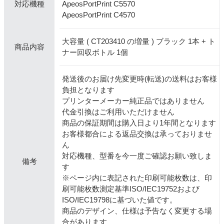
ApeosPortPrint C5570
対応機種
ApeosPortPrint C4570
大容量 ( CT203410 の増量 ) ブラック 1本 + ト
商品内容
ナー回収ボトル 1個
発送後のお届け先変更時(転送)の送料はお客様
負担となります
プリンターメーカー純正品ではありません
代金引換はご利用いただけません
商品の保証期間は購入日より1年間となります
お客様都合による返品交換は承っておりませ
ん
対応機種、型番を今一度ご確認お願い致しま
備考
す
※ページ内に表記された印刷可能枚数は、印
刷可能枚数測定基準ISO/IEC19752および
ISO/IEC19798に基づいた値です。
商品のデザイン、仕様は予告なく変更する場
合があります