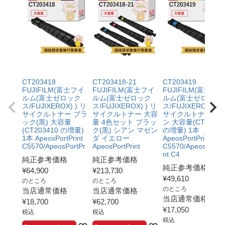
CT203418
CT203418-21
CT203419
FUJIFILM(富士フイ
FUJIFILM(富士フイ
FUJIFILM(富士フイ
ルム(富士ゼロック
ルム(富士ゼロック
ルム(富士ゼロック
ス/FUJIXEROX) ) リ
ス/FUJIXEROX) ) リ
ス/FUJIXEROX) ) 
サイクルトナー ブラ
サイクルトナー 大容
サイクルトナー シ
ック(黒) 大容量
量 4色セット ブラッ
ン 大容量(CT20341
(CT203410 の増量)
ク(黒) シアン マゼン
の増量) 1本
1本 ApeosPortPrint
ダ イエロー
ApeosPortPrint
C5570/ApeosPortPr
ApeosPortPrint
C5570/ApeosPortPr
nt C4
純正参考価格
純正参考価格
純正参考価格
¥
64,900
¥
213,730
¥
49,610
のところ
のところ
のところ
当店通常価格
当店通常価格
当店通常価格
¥
18,700
¥
62,700
¥
17,050
税込
税込
税込