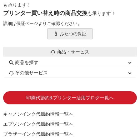
も承ります！
プリンター買い替え時の商品交換
も承ります！
詳細は保証ページよりご確認ください。
ふたつの保証
商品・サービス
商品を探す
初心者用セット
キャノンインク
エプソンインク
ブラザーインク
詰め替えインク
互換インクボトル
互換インクカートリッジ
再生インクカートリッジ
トナーカートリッジ
その他サービス
はじめての方へ
お客様の声
お店の紹介
ご利用ガイド
よくある質問
お問い合わせ
会員専用商品
説明書ダウンロード
印刷代節約&プリンター活用ブログ一覧へ
キャノンインク代節約情報一覧へ
エプソンインク代節約情報一覧へ
ブラザーインク代節約情報一覧へ