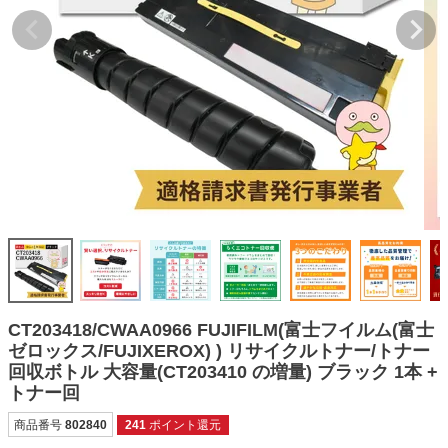
詰め替えインク
互換インクボトル
互換インクカートリッジ
再生インクカートリッジ
記事を探す
お客様の声
お店の紹介
ご利用ガイド
よくある質問
CT203418/CWAA0966 FUJIFILM(富士フイルム(富士
お問い合わせ
ゼロックス/FUJIXEROX) ) リサイクルトナー/トナー
回収ボトル 大容量(CT203410 の増量) ブラック 1本 +
会員専用商品
トナー回
説明書ダウンロード
商品番号
802840
241
ポイント還元