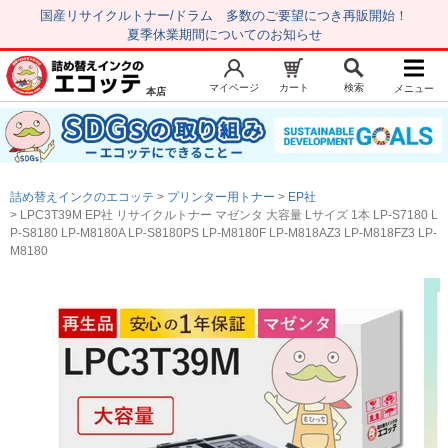
国産リサイクルトナー/ドラム 多数のご要望につき再販開始！
夏季休業期間についてのお知らせ
マイページ
カート
検索
メニュー
本店
新規会員登録
マイページ
トップページ
お気に入り
詰め替えインクのエコッテ
プリンター用トナー
EP社
注文履歴
レビュー履歴
LPC3T39M EP社 リサイクルトナー マゼンタ 大容量 Lサイズ 1本 LP-S7180 L
P-S8180 LP-M8180A LP-S8180PS LP-M8180F LP-M818AZ3 LP-M818FZ3 LP-
はじめての方へ
M8180
商品を探す
初心者用セット
キャノンインク
エプソンインク
ブラザーインク