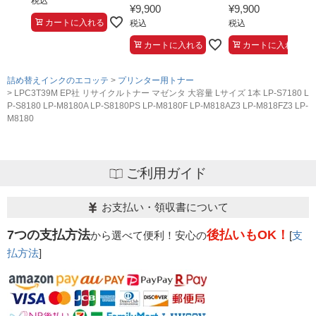
税込
¥
9,900
¥
9,900
カートに入れる
税込
税込
カートに入れる
カートに入れる
詰め替えインクのエコッテ
プリンター用トナー
LPC3T39M EP社 リサイクルトナー マゼンタ 大容量 Lサイズ 1本 LP-S7180 L
P-S8180 LP-M8180A LP-S8180PS LP-M8180F LP-M818AZ3 LP-M818FZ3 LP-
M8180
ご利用ガイド
お支払い・領収書について
7つの支払方法
後払いもOK！
から選べて便利！安心の
[
支
払方法
]