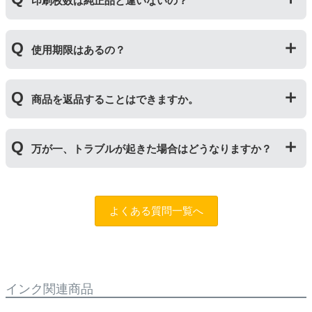
印刷枚数は純正品と違いないの？
ートリッジのことです。「ドラム(感光体ユニット)」は
トナーを用紙に写すためのもので、トナーカートリッジ
の器にあたる部分になります。
純正品と同枚数印刷できるよう製造されています。
トナーとドラムはそれぞれ印字できる枚数が異なってい
使用期限はあるの？
一部型番は、純正品より多く印刷が可能なエコッテオリ
るため、トナーの残量がなくなったり、どちらかが寿命
ジナルの【特別増量版】もございます。
により使用できなくなった場合は、必ず分離してから新
当店では1年間の製品保証を設けております。また、リ
しいものに交換してください。
商品を返品することはできますか。
サイクルトナー/ドラムに限り、レビューをご投稿いただ
くことで保証期間が2年に延長されます。
保証期間の2年以内に使い切るようお願いいたします。
申し訳ありませんが、お客様都合のご返品は商品が未使
万が一、トラブルが起きた場合はどうなりますか？
用未開封の場合であっても対応することができません。
ご購入前に商品の型番などをよくご確認ください。な
お、商品の不具合等につきましては対応させていただき
まずは、サポートスタッフまでご相談をお願いいたしま
ますので、お手数ですが当店までお問い合わせくださ
す。
問合フォーム
よくある質問一覧へ
い。
また、「
ふたつの保証
」を設けておりますので、ご購入
商品とご使用プリンタ―についても保証の適用が可能で
す。
インク関連商品