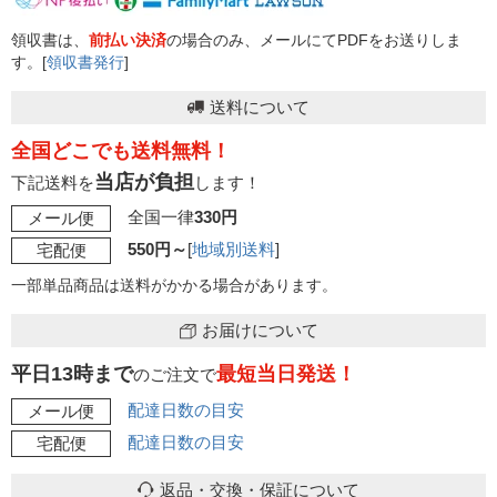
領収書は、
前払い決済
の場合のみ、メールにてPDFをお送りしま
す。[
領収書発行
]
送料について
全国どこでも送料無料！
当店が負担
下記送料を
します！
全国一律
330円
メール便
550円～
[
地域別送料
]
宅配便
一部単品商品は送料がかかる場合があります。
お届けについて
平日13時まで
最短当日発送！
のご注文で
配達日数の目安
メール便
配達日数の目安
宅配便
返品・交換・保証について