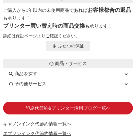
お客様都合の返品
ご購入から1年以内の未使用商品であれば
も承ります！
プリンター買い替え時の商品交換
も承ります！
詳細は保証ページよりご確認ください。
ふたつの保証
商品・サービス
商品を探す
初心者用セット
キャノンインク
エプソンインク
ブラザーインク
詰め替えインク
互換インクボトル
互換インクカートリッジ
再生インクカートリッジ
トナーカートリッジ
その他サービス
はじめての方へ
お客様の声
お店の紹介
ご利用ガイド
よくある質問
お問い合わせ
会員専用商品
説明書ダウンロード
印刷代節約&プリンター活用ブログ一覧へ
キャノンインク代節約情報一覧へ
エプソンインク代節約情報一覧へ