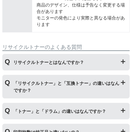
商品のデザイン、仕様は予告なく変更する場
合があります
モニターの発色により実際と異なる場合があ
ります
リサイクルトナーのよくある質問
リサイクルトナーとはなんですか？
使用済みの純正トナーカートリッジを回収し、再生工場
「リサイクルトナー」と「互換トナー」の違いはなん
にて洗浄やトナー(粉)充填をしたうえで、再度販売して
ですか？
いる商品です。
純正品に比べて、印刷代を節約することができます。
「リサイクルトナー」は使用済みの純正トナーカートリ
「トナー」と「ドラム」の違いはなんですか？
ッジを国内で1本づつ丁寧に製造しているため、比較的
不具合の起きにくい商品です。
「互換トナー」は純正品を模して製造された大量生産さ
「トナー」は印字するための粉(トナー)が入っているカ
れた商品のため、お求めやすい価格になっております。