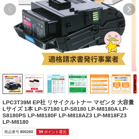
詰め替えインク
互換インクボトル
互換インクカートリッジ
再生インクカートリッジ
記事を探す
お客様の声
お店の紹介
ご利用ガイド
よくある質問
LPC3T39M EP社 リサイクルトナー マゼンタ 大容量
お問い合わせ
Lサイズ 1本 LP-S7180 LP-S8180 LP-M8180A LP-
S8180PS LP-M8180F LP-M818AZ3 LP-M818FZ3
会員専用商品
LP-M8180
説明書ダウンロード
商品番号
800260
99
ポイント還元